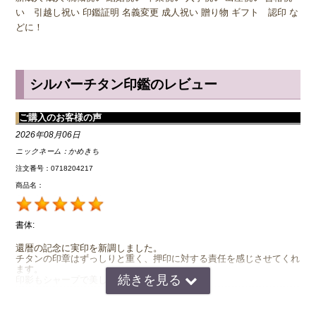
というメリットがあります。
い 引越し祝い 印鑑証明 名義変更 成人祝い 贈り物 ギフト 認印 な
どに！
朱肉汚れや泥汚れが付いても歯ブラシなどで水洗いすれば簡単にきれ
いになります。海水でも錆びないため水害などの状況でも長く使い続
けることができます。
シルバーチタン印鑑のレビュー
◆ チタン印鑑は実印におすすめ
ご購入のお客様の声
2026年08月06日
実印は、
ニックネーム：
かめきち
● 不動産契約
注文番号：0718204217
● 車購入
商品名：
● 会社設立
書体:
など重要な場面で使用する印鑑です。
そのため
還暦の記念に実印を新調しました。
チタンの印章はずっしりと重く、押印に対する責任を感じさせてくれ
ます。
● 欠けない
印影もシャープで美しく素晴らしいです。
● 摩耗しない
● 錆びない
2026年07月27日