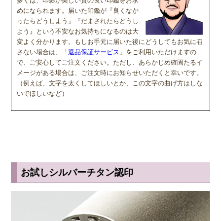
多くは、印影が美しい質の良い印鑑をお求
めになられます。届いた印鑑が『良くなか
ったらどうしよう』『だまされたらどうし
Ｃ
読
印相体
みやすい
(よみやすいいんそうたい)
よう』という不安なお気持ちになるのは大
変よく分かります。もしお手元に届いた後にどうしてもお気に召
印相体を読みやすくした西野工房独自の書体で
さない場合は、「
返品保証サービス
」をご利用いただけますの
す。認印によく使用され、他の書体より判読性が
で、ご安心してご注文ください。ただし、あらかじめ確固たるイ
高い書体になり、社内文書などの確認印としての
メージがある場合は、ご注文時にお知らせいただくと幸いです。
使用をお勧めしています。
（例えば、文字を太くしてほしいとか、この文字の曲げ方はしな
いでほしいなど）
Ｄ
篆書体
（てんしょたい）
実印や銀行印によく使用されます。西野工房で
は、篆書体の中でも印篆を使用し作成していま
お試しシルバーチタン認印
す。厳粛で、格調高い印章としてよく使われま
す。紙幣に捺される由緒正しき書体です。
彫刻を
行う文字数やバランスによって、書体サンプルと
は異なり「上下左右の余白が広い場合や狭い場