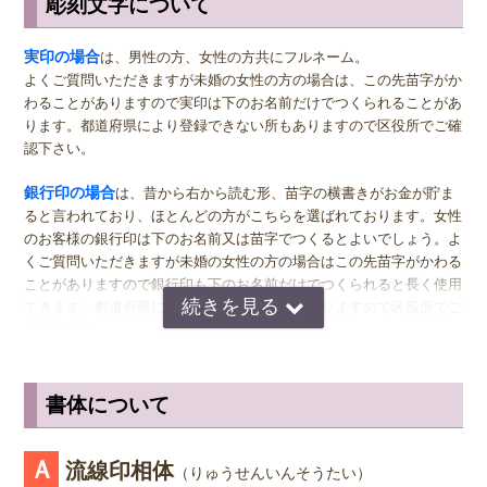
彫刻文字について
注文番号：0706184800
サイズ選びのアドバイス
商品名：シルバーチタン印鑑 15.0＋13.5ミリ
実印
の男性用は、堂々とした大きいサイズの直径16.5ミリまたは18.0
実印の場合
は、男性の方、女性の方共にフルネーム。
ミリがおすすめです。女性用の実印でフルネームの場合は、15.0ミ
よくご質問いただきますが未婚の女性の方の場合は、この先苗字がか
リ。女性用の実印で名のみの場合は、13.5ミリがおすすめです。女性
書体:
流線印相体
わることがありますので実印は下のお名前だけでつくられることがあ
の方でご結婚されている場合は、ご主人様より小さいものをお選びに
ります。都道府県により登録できない所もありますので区役所でご確
結婚した娘にお誕生日のプレゼントとして贈りました。
なるのが一般的ですが、同じ大きさの実印でも問題ございません。女
認下さい。
画数の少ない文字と多い文字の組み合わせでもバランスよくデザイン
性の方でも、企業家の方などビジネス上でもご使用になる場合は、男
された文字で、押してみると印鑑の重みも頑丈さが安心感で気になる
ほどではありませんでした。
女関係なく大きいものをおすすめします。代表者としての実印をお作
銀行印の場合
は、昔から右から読む形、苗字の横書きがお金が貯ま
とても気に入っております。ありがとうございました。
り下さい。印材によっては、21.0ミリもご用意しています。ご入用の
ると言われており、ほとんどの方がこちらを選ばれております。女性
際は、各商品ページにてご確認ください。
2026年07月21日
のお客様の銀行印は下のお名前又は苗字でつくるとよいでしょう。よ
くご質問いただきますが未婚の女性の方の場合はこの先苗字がかわる
ニックネーム：
ラプトル
銀行印
の男性用は、16.5ミリがおすすめです。女性用は、13.5ミリ
ことがありますので銀行印も下のお名前だけでつくられると長く使用
注文番号：0629094414
がおすすめです。
できます。都道府県により登録できない所もありますので区役所でご
商品名：シルバーチタン印鑑 13.5ミリ
確認下さい。
認印
の男性用は、12.0ミリ。ただし、会社などで使用する場合は、
上司の方より大きいサイズの捺印は印象が悪い場合がありますので、
認印の場合
は、 男性の方も女性の方も認印は苗字。相手に何と文字
書体:
流線印相体
小さ目の10.5ミリが無難かもしれません。女性用は、10.5ミリがおす
が書いてあるのか読めるほうがいいかと思いますので当店では風格を
書体について
入籍のため実印の変更で購入しました。サイトで色々な会社を検索し
すめです。
出すならテンショ体、味わい深いものなら読みやすい印相体をオスス
ましたが、こちらの手書きの書に興味を持ちオリジナルの印を作成し
てくれるとありましたので、シルバーチタンの印鑑を注文しました。
メしております。
※実印・銀行印・認印の表記は、当店で分類上分けさせて頂いており
早い対応と素敵な文字の印鑑で、とても気に入りました。また機会が
Ａ
流線印相体
（りゅうせんいんそうたい）
あれば、こちらにお願いしたいです。
ますが、銀行印をご注文された場合でも、実印や認印として、また