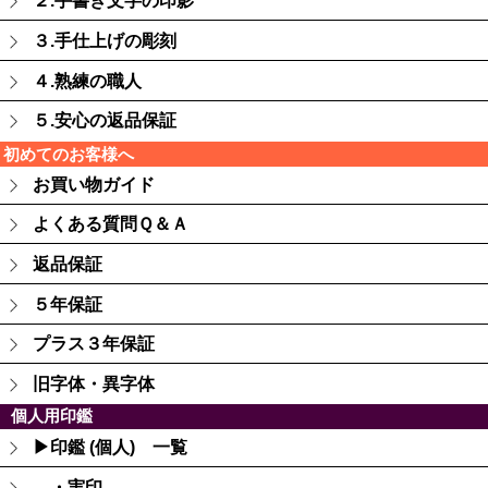
２.手書き文字の印影
３.手仕上げの彫刻
４.熟練の職人
５.安心の返品保証
初めてのお客様へ
お買い物ガイド
よくある質問Ｑ＆Ａ
返品保証
５年保証
プラス３年保証
旧字体・異字体
個人用印鑑
▶印鑑 (個人) 一覧
・実印