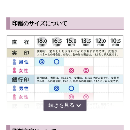
ニックネーム：
れい
という特徴を持つチタン印鑑は、
実印として非常におすすめの印材で
注文番号：0716021925
す。
長期間使用しても印影が変わりにくく一生使える印鑑として選ば
商品名：シルバーチタン印鑑 18.0＋13.5＋10.5/12.0ミリ
れています。
印鑑のサイズについて
書体:
流線印相体
◆ 西野オンライン工房のチタン印鑑
リピートさせて頂きました。今回も唯一無二の印影で、とても満足し
西野オンライン工房では、京印章制作士
井ノ口清一
が一本一本手書き
ました。ご対応ありがとうございました！
文字から印影を設計し職人の手仕上げで彫刻しています。大量生産の
2026年07月27日
フォント印鑑とは違い
ニックネーム：
アップル
注文番号：0709180251
● 文字のバランス
● 線の強弱
商品名：シルバーチタン印鑑 18.0ミリ
● 印面の空間
書体:
印篆印相体
まで考えた
世界に一つだけの印影
を制作しています。
重量感と質感が伝わる作りでスタイリッシュな完成度に仕上げていた
だきありがとうございます！
外箱と印鑑ケースも良い感じのデザインです。
2026年07月27日
ニックネーム：
ぴかり