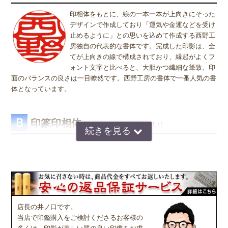
姓または名で、漢字1文字のお客様
は、実印をご注文された場合でも、銀行印・認印としてご使用頂いて
『書体』をお選び頂く際、漢字一文字のお客様の場合は "たて" "ヨ
印相体をもとに、線の一本一本が上向きにそった
その他のご感想レビュー
も問題ありません。ご使用用途は、お客様のご判断でご使用頂けま
コ" どちらを選択すればよいのかお問い合わせを頂きます。 "たて"
デザインで作成しており「運気や金運などを受け
す。
"ヨコ" どちらを選んで頂いても、選択によりデザインが変わること
止めるように」との思いを込めて作成する西野工
はございませんので "たて" "ヨコ" どちらかをご選択願います。
房独自の代表的な書体です。完成した印影は、全
てが上向きの線で構成されており、縁起がよくフ
ォント文字と比べると、大胆かつ繊細な筆致、印
面のバランスの良さは一目瞭然です。西野工房の書体で一番人気の書
体となっています。
Ｂ
印篆印相体
（いんてんいんそうたい）
京印章の極意 印篆（いんてん）を印相体風にア
レンジした、直線で構成された西野工房独自の書
体です。文字はそれぞれ画数が異なり全体のバラ
ンスをとるのが難しいのですが、独自の作風で文
字を折り曲げ、空間を埋めるデザインが特徴で
す。直線基調の印影は、気品があり上品な印象で
店長の井ノ口です。
好まれています。定評のある西野センスで全体のバランスを整え枠内
当店で印鑑購入をご検討くださるお客様の
に収めます。