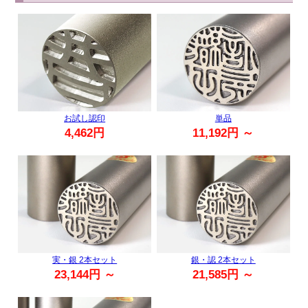
お試し認印
単品
4,462円
11,192
円 ～
実・銀 2本セット
銀・認 2本セット
23,144円 ～
21,585円 ～