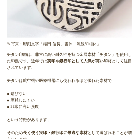
※写真：彫刻文字「織田 信長」書体「流線印相体」
チタン印鑑は、非常に高い耐久性を持つ金属素材「チタン」を使用し
た印鑑です。近年では
実印や銀行印として人気が高い印材
として注目
されています。
チタンは航空機や医療機器にも使われるほど優れた素材で
● 錆びない
● 摩耗しにくい
● 非常に高い強度
という特徴があります。
そのため
長く使う実印・銀行印に最適な素材
として選ばれることが増