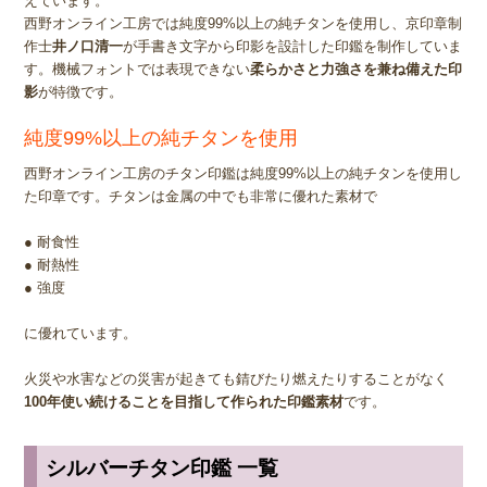
えています。
西野オンライン工房では純度99%以上の純チタンを使用し、京印章制
作士
井ノ口清一
が手書き文字から印影を設計した印鑑を制作していま
す。機械フォントでは表現できない
柔らかさと力強さを兼ね備えた印
影
が特徴です。
純度99%以上の純チタンを使用
西野オンライン工房のチタン印鑑は純度99%以上の純チタンを使用し
た印章です。チタンは金属の中でも非常に優れた素材で
● 耐食性
● 耐熱性
● 強度
に優れています。
火災や水害などの災害が起きても錆びたり燃えたりすることがなく
100年使い続けることを目指して作られた印鑑素材
です。
シルバーチタン印鑑 一覧