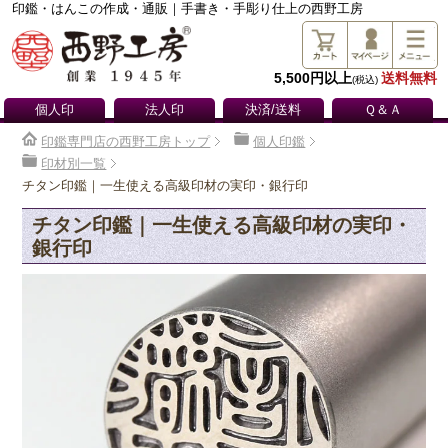
印鑑・はんこの作成・通販｜手書き・手彫り仕上の西野工房
5,500円以上
送料無料
(税込)
個人印
法人印
決済/送料
Ｑ＆Ａ
印鑑専門店の西野工房トップ
個人印鑑
印材別一覧
チタン印鑑｜一生使える高級印材の実印・銀行印
チタン印鑑｜一生使える高級印材の実印・
銀行印