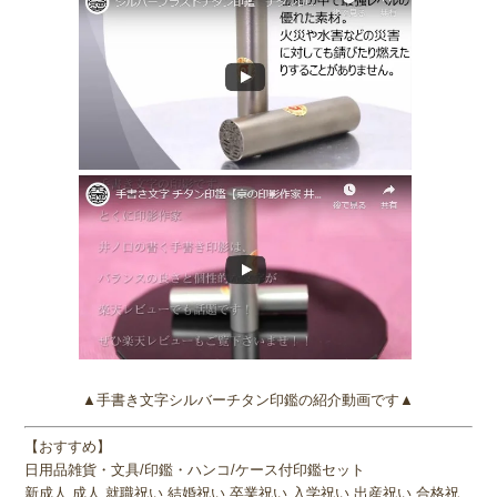
印鑑は手に触れる機会が多いため金属アレルギーが気になる方もいま
す。チタンは医療用インプラントやアレルギー対応アクセサリーにも
使用される素材で
人体に優しい金属として知られています。
そのため
金属アレルギーの方でも安心して使用することができます。
◆ 耐熱・強度に優れた素材
チタンの融点は
1668℃
と非常に高く耐熱性にも優れています。火災
の炎の温度では溶けたり変形することはほとんどありません。また非
常に強度が高く落としたりぶつけたりしても
印影が歪むようなダメー
ジが起こりにくい素材です。
◆ 水洗いできる印鑑
一般的な印鑑は、柘や水牛などの天然素材のため水洗いするとひび割
れの原因になります。しかしチタン印鑑は、
▲手書き文字シルバーチタン印鑑の紹介動画です▲
● 水洗い可能
● 汚れが落ちやすい
【おすすめ】
● 手入れが簡単
日用品雑貨・文具/印鑑・ハンコ/ケース付印鑑セット
新成人 成人 就職祝い 結婚祝い 卒業祝い 入学祝い 出産祝い 合格祝