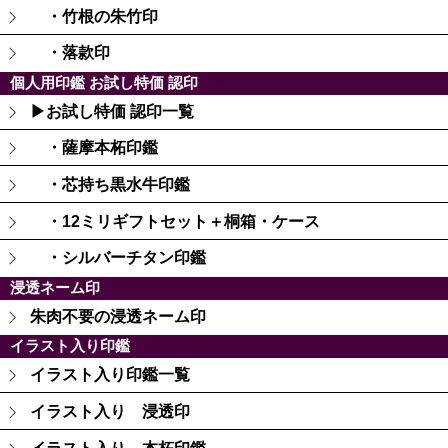
・竹根の朱竹印
・落款印
個人用印鑑 お試し特価 認印
▶お試し特価 認印一覧
・薩摩本柘印鑑
・芯持ち黒水牛印鑑
・12ミリギフトセット＋桐箱・ケース
・シルバーチタン印鑑
浸透ネーム印
朱肉不要の浸透ネーム印
イラスト入り印鑑
イラスト入り印鑑一覧
イラスト入り 浸透印