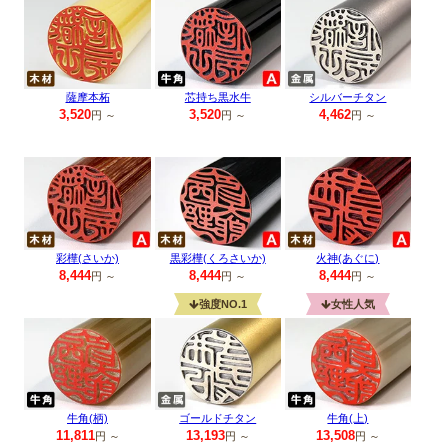
薩摩本柘
芯持ち黒水牛
シルバーチタン
3,520
3,520
4,462
円 ～
円 ～
円 ～
彩樺(さいか)
黒彩樺(くろさいか)
火神(あぐに)
8,444
8,444
8,444
円 ～
円 ～
円 ～
強度NO.1
女性人気
牛角(柄)
ゴールドチタン
牛角(上)
11,811
13,193
13,508
円 ～
円 ～
円 ～