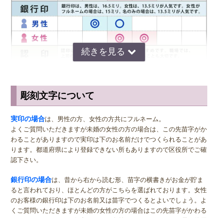
彫刻文字について
サイズ選びのアドバイス
実印
の男性用は、堂々とした大きいサイズの直径16.5ミリまたは18.0
実印の場合
は、男性の方、女性の方共にフルネーム。
ミリがおすすめです。女性用の実印でフルネームの場合は、15.0ミ
よくご質問いただきますが未婚の女性の方の場合は、この先苗字がか
リ。女性用の実印で名のみの場合は、13.5ミリがおすすめです。女性
わることがありますので実印は下のお名前だけでつくられることがあ
の方でご結婚されている場合は、ご主人様より小さいものをお選びに
ります。都道府県により登録できない所もありますので区役所でご確
なるのが一般的ですが、同じ大きさの実印でも問題ございません。女
認下さい。
性の方でも、企業家の方などビジネス上でもご使用になる場合は、男
女関係なく大きいものをおすすめします。代表者としての実印をお作
銀行印の場合
は、昔から右から読む形、苗字の横書きがお金が貯ま
り下さい。印材によっては、21.0ミリもご用意しています。ご入用の
ると言われており、ほとんどの方がこちらを選ばれております。女性
際は、各商品ページにてご確認ください。
のお客様の銀行印は下のお名前又は苗字でつくるとよいでしょう。よ
くご質問いただきますが未婚の女性の方の場合はこの先苗字がかわる
銀行印
の男性用は、16.5ミリがおすすめです。女性用は、13.5ミリ