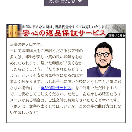
京印章の極意 印篆（いんてん）を印相体風にア
レンジした、直線で構成された西野工房独自の書
体です。文字はそれぞれ画数が異なり全体のバラ
ンスをとるのが難しいのですが、独自の作風で文
字を折り曲げ、空間を埋めるデザインが特徴で
す。直線基調の印影は、気品があり上品な印象で
店長の井ノ口です。
好まれています。定評のある西野センスで全体のバランスを整え枠内
当店で印鑑購入をご検討くださるお客様の
に収めます。
多くは、印影が美しい質の良い印鑑をお求
めになられます。届いた印鑑が『良くなか
ったらどうしよう』『だまされたらどうし
Ｃ
読
印相体
みやすい
(よみやすいいんそうたい)
よう』という不安なお気持ちになるのは大
変よく分かります。もしお手元に届いた後にどうしてもお気に召
印相体を読みやすくした西野工房独自の書体で
さない場合は、「
返品保証サービス
」をご利用いただけますの
す。認印によく使用され、他の書体より判読性が
で、ご安心してご注文ください。ただし、あらかじめ確固たるイ
高い書体になり、社内文書などの確認印としての
メージがある場合は、ご注文時にお知らせいただくと幸いです。
使用をお勧めしています。
（例えば、文字を太くしてほしいとか、この文字の曲げ方はしな
いでほしいなど）