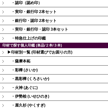
・認印（認め印）
・実印・銀行印 2本セット
・銀行印・認印 2本セット
・実印・銀行印・認印 3本セット
・特急仕上げの印鑑
印材で探す個人印鑑 (単品/２本/３本)
▶印材別一覧 (印材選びでお困りの方)
・薩摩本柘
・彩樺 (さいか)
・黒彩樺 (くろさいか)
・火神 (あぐに)
・伊勢桧 (いせひのき)
・屋久杉 (やくすぎ)