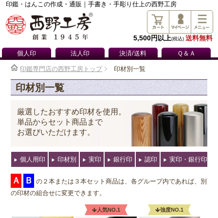
印鑑・はんこの作成・通販｜手書き・手彫り仕上の西野工房
5,500円以上
送料無料
(税込)
個人印
法人印
決済/送料
Ｑ＆Ａ
印鑑専門店の西野工房トップ
印材別一覧
印材別一覧
厳選したおすすめ印材を使用。
単品からセット商品まで
お選びいただけます。
個人用印
印材別
実印
銀行印
認印
実印・銀行印 2
▶
▶
▶
▶
▶
▶
Ａ
Ｂ
の２本または３本セット商品は、各グループ内であれば、別
の印材の組合せに変更できます。
人気NO.1
強度NO.1