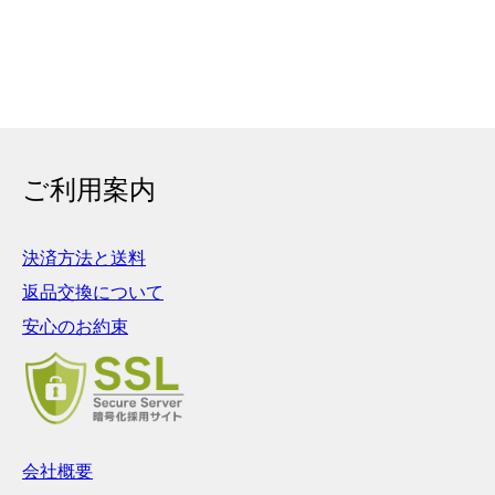
Ｄ
篆書体
（てんしょたい）
実印や銀行印によく使用されます。西野工房で
は、篆書体の中でも印篆を使用し作成していま
す。厳粛で、格調高い印章としてよく使われま
す。紙幣に捺される由緒正しき書体です。
彫刻を
行う文字数やバランスによって、書体サンプルと
ご利用案内
は異なり「上下左右の余白が広い場合や狭い場
合」がありますので、ご希望があるお客様は備考
欄にお書き添え下さい。
決済方法と送料
返品交換について
安心のお約束
会社概要