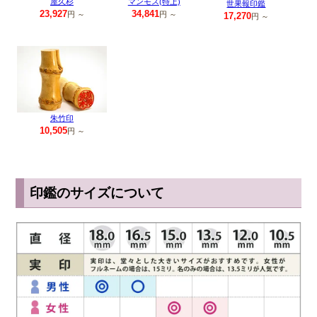
屋久杉
マンモス(特上)
世果報印鑑
23,927
34,841
円 ～
円 ～
17,270
円 ～
朱竹印
10,505
円 ～
印鑑のサイズについて