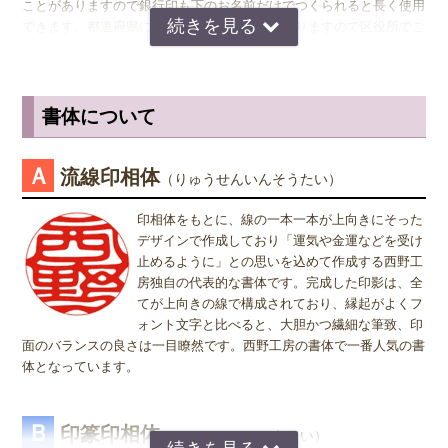
ことがありますので銀行印も下のお名前だけでつくられると長く使用
がおすすめです。
できます。都道府県により登録できない所もありますので区役所でご
確認下さい。
認印
の男性用は、12.0ミリ。ただし、会社などで使用する場合は、
上司の方より大きいサイズの捺印は印象が悪い場合がありますので、
認印の場合
は、 男性の方も女性の方も認印は苗字。相手に何と文字
小さ目の10.5ミリが無難かもしれません。女性用は、10.5ミリがおす
が書いてあるのか読めるほうがいいかと思いますので当店では風格を
書体について
すめです。
出すならテンショ体、味わい深いものなら読みやすい印相体をオスス
メしております。
※実印・銀行印・認印の表記は、当店で分類上分けさせて頂いており
Ａ
流線印相体
（りゅうせんいんそうたい）
ますが、銀行印をご注文された場合でも、実印や認印として、また
姓または名で、漢字1文字のお客様
は、実印をご注文された場合でも、銀行印・認印としてご使用頂いて
『書体』をお選び頂く際、漢字一文字のお客様の場合は "たて" "ヨ
印相体をもとに、線の一本一本が上向きにそった
も問題ありません。ご使用用途は、お客様のご判断でご使用頂けま
コ" どちらを選択すればよいのかお問い合わせを頂きます。 "たて"
デザインで作成しており「運気や金運などを受け
す。
"ヨコ" どちらを選んで頂いても、選択によりデザインが変わること
止めるように」との思いを込めて作成する西野工
はございませんので "たて" "ヨコ" どちらかをご選択願います。
房独自の代表的な書体です。完成した印影は、全
てが上向きの線で構成されており、縁起がよくフ
ォント文字と比べると、大胆かつ繊細な筆致、印
面のバランスの良さは一目瞭然です。西野工房の書体で一番人気の書
体となっています。
Ｂ
印篆印相体
（いんてんいんそうたい）