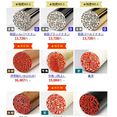
強度NO.1
強度NO.1
強度NO.1
鏡面シルバーチタン
鏡面ブラックチタン
鏡面ゴールドチタン
13,728
13,728
13,728
円 ～
円 ～
円 ～
N E W
N E W
伊勢桧(いせひのき)
牛角（特上）
象牙
16,487
19,884
円 ～
円 ～
N E W