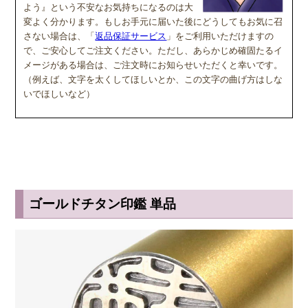
みやすい
(よみやすいいんそうたい)
よう』という不安なお気持ちになるのは大
変よく分かります。もしお手元に届いた後にどうしてもお気に召
印相体を読みやすくした西野工房独自の書体で
さない場合は、「
返品保証サービス
」をご利用いただけますの
す。認印によく使用され、他の書体より判読性が
で、ご安心してご注文ください。ただし、あらかじめ確固たるイ
高い書体になり、社内文書などの確認印としての
メージがある場合は、ご注文時にお知らせいただくと幸いです。
使用をお勧めしています。
（例えば、文字を太くしてほしいとか、この文字の曲げ方はしな
いでほしいなど）
Ｄ
篆書体
（てんしょたい）
実印や銀行印によく使用されます。西野工房で
は、篆書体の中でも印篆を使用し作成していま
ゴールドチタン印鑑 単品
す。厳粛で、格調高い印章としてよく使われま
す。紙幣に捺される由緒正しき書体です。
彫刻を
行う文字数やバランスによって、書体サンプルと
は異なり「上下左右の余白が広い場合や狭い場
合」がありますので、ご希望があるお客様は備考
欄にお書き添え下さい。