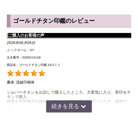
◆ チタンは金属アレルギーの方でも安心
ゴールドチタン印鑑のレビュー
印鑑はどうしても素肌で直接触れる機会が多いため、金属アレルギー
をもっている人にとっては金属製の印鑑は抵抗がありますよね。しか
ご購入のお客様の声
し、チタンはどんな人でも持つことができる人体にやさしい金属で
す。チタンはインプラント治療や金属アレルギー用のアクセサリー類
2026年06月04日
にも使われている素材で、誰でも安心して使うことができます。
ニックネーム：
SY
注文番号：0305013149
商品名：ゴールドチタン印鑑 18.0ミリ
◆ 耐熱・強度でも安心なチタン
チタンは融点が1668℃と高いため、耐熱性にも非常に優れていま
書体:
流線印相体
す。火災における炎の温度はチタンの融点を超えることはないため、
印鑑が溶けたり変形したりすることはありません。 一生物の印鑑と
シルバーチタンをお試しで購入したところ、大変気に入り、実印をチ
タンで購入。
して選ぶには非常に向いているといえます。
何度も印影修正を細かくお願いし都度誠実に対応いただき、感謝で
す。
チタンは強度という意味でもかなり丈夫です。ふとした瞬間に印鑑の
おかげでとても気に入っている字体に完成しました。
側面に細かな傷がついてしまうことはありますが、 落としたりぶつ
長く大切に使います。
この度は本当にありがとうございました。
けたりしたくらいであれば印影が歪んでしまうような大きな傷になる
お値段以上の対応を頂いたこと、感謝しております。
ことはありません。 変形が起こりにくく傷もつきにくいとあれば、
やはりチタンは大切な印鑑に向いていますね。
2026年05月08日