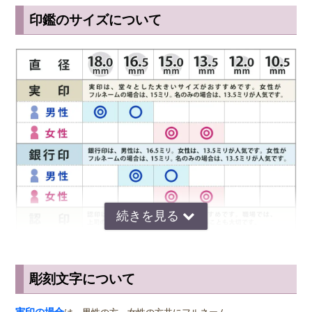
ニックネーム：
テラ
印鑑のサイズについて
注文番号：0412214419
◆ チタンはお手入れも簡単
商品名：ゴールドチタン印鑑 15.0ミリ
朱肉汚れはもちろん炎の煤や泥汚れが印鑑についてしまったとして
も、指や歯ブラシで水洗いすれば簡単に汚れを落とすことができま
書体:
印篆印相体
す。 通常、印鑑は決して水洗いしてはならないといわれますが、そ
れは柘や水牛などの印鑑は水で洗うと乾燥する際にひび割れてしまう
ゴールドチタンの見た目も高級感があり、印影も他社では見られない
からです。 チタンの印鑑であればその心配もないため、印鑑として
素晴らしい出来栄えでした。
長く使う上では大きなメリットです。 さらにチタンは海水でも錆び
2026年04月16日
ることがなく、水害にあった場合でも紛失さえしなければずっと使い
ニックネーム：
匿名希望
続けることができます。
注文番号：0317141658
商品名：ゴールドチタン印鑑 18.0＋15.0ミリ
◆ チタンの印鑑の保管方法
チタンの印鑑は傷がつきにくく錆びないという性質を持っているた
書体:
流線印相体
め、手入れも保管も手間がかかりません。 ほかの印鑑が水洗い禁止
実印と銀行印のセットでお願いしました。
であるのに対し、チタンの印鑑だけは水洗いしても何の問題もありま
とても美しい仕上がりで気に入っています。
せん。 印鑑が朱肉で汚れたら、その都度指や柔らかい歯ブラシで水
チタン製はズッシリとした重みがあり、扱うときにも気持ちが引き締
彫刻文字について
まります。
洗いしましょう。簡単に汚れを落とすことができます。 保管方法
サイズ選びのアドバイス
も、きれいに汚れを落として専用の印鑑ケースに入れておけば問題あ
2025年11月04日
実印
の男性用は、堂々とした大きいサイズの直径16.5ミリまたは18.0
実印の場合