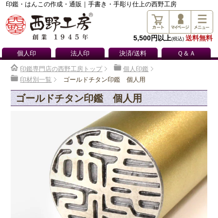
印鑑・はんこの作成・通販｜手書き・手彫り仕上の西野工房
5,500円以上
送料無料
(税込)
個人印
法人印
決済/送料
Ｑ＆Ａ
印鑑専門店の西野工房トップ
個人印鑑
印材別一覧
ゴールドチタン印鑑 個人用
ゴールドチタン印鑑 個人用