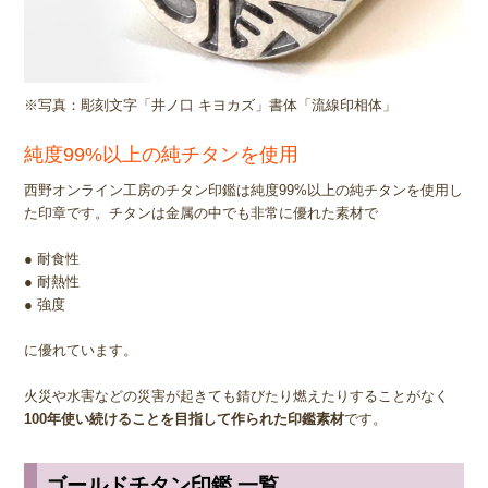
※写真：彫刻文字「井ノ口 キヨカズ」書体「流線印相体」
純度99%以上の純チタンを使用
西野オンライン工房のチタン印鑑は純度99%以上の純チタンを使用し
た印章です。チタンは金属の中でも非常に優れた素材で
● 耐食性
● 耐熱性
● 強度
に優れています。
火災や水害などの災害が起きても錆びたり燃えたりすることがなく
100年使い続けることを目指して作られた印鑑素材
です。
ゴールドチタン印鑑 一覧