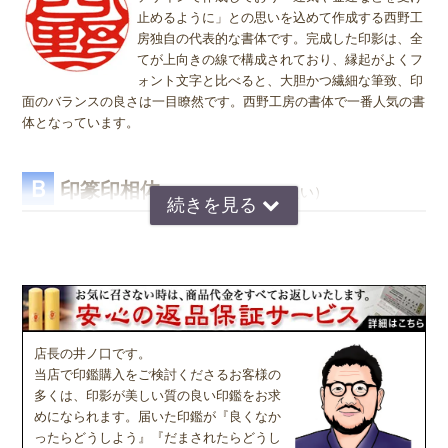
す。
"ヨコ" どちらを選んで頂いても、選択によりデザインが変わること
つけてカッコいい！！と思い購入しました。名前だけだったのでスカ
止めるように」との思いを込めて作成する西野工
スカになるかと思いきや、15ミリでも4文字くらいありそうな印影に
はございませんので "たて" "ヨコ" どちらかをご選択願います。
房独自の代表的な書体です。完成した印影は、全
仕上がっており大満足です。
また機会があれば利用させていただきます。
てが上向きの線で構成されており、縁起がよくフ
ォント文字と比べると、大胆かつ繊細な筆致、印
その他のご感想レビュー
面のバランスの良さは一目瞭然です。西野工房の書体で一番人気の書
体となっています。
Ｂ
印篆印相体
（いんてんいんそうたい）
京印章の極意 印篆（いんてん）を印相体風にア
レンジした、直線で構成された西野工房独自の書
体です。文字はそれぞれ画数が異なり全体のバラ
ンスをとるのが難しいのですが、独自の作風で文
字を折り曲げ、空間を埋めるデザインが特徴で
す。直線基調の印影は、気品があり上品な印象で
店長の井ノ口です。
好まれています。定評のある西野センスで全体のバランスを整え枠内
当店で印鑑購入をご検討くださるお客様の
に収めます。
多くは、印影が美しい質の良い印鑑をお求
めになられます。届いた印鑑が『良くなか
ったらどうしよう』『だまされたらどうし
Ｃ
読
印相体