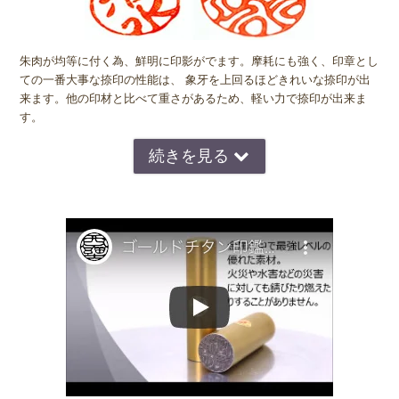
朱肉が均等に付く為、鮮明に印影がでます。摩耗にも強く、印章とし
ての一番大事な捺印の性能は、 象牙を上回るほどきれいな捺印が出
来ます。他の印材と比べて重さがあるため、軽い力で捺印が出来ま
す。
側面は金色のゴールドチタン印鑑ですが、彫刻を施すと印面は銀色に
なります。当店では、極細部まで彫刻できる工具を使い、手書き文字
の味わいをそのままに精密な印影彫刻を行う他、外枠部分は、一点ず
つ手作業で研磨仕上げを施しています。その為、縁取りにも銀色が現
れますが、機械彫刻のみでは実現できない滑らかな仕上がりのチタン
印となります。量産品ではない丹念な作業の成せる仕上がりを、ぜひ
一度味わって下さい。
ご注文頂いたタイミングによって、若干色が異なる場合があります。
また、お客様のモニタ設定やお部屋の照明により実際の商品と印象が
異なる場合もございますので、ご理解いただき、お買い求めいただけ
ると幸いです。