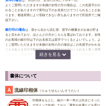
りません。
は、男性の方、女性の方共にフルネーム。
ニックネーム：
T.A
ミリがおすすめです。女性用の実印でフルネームの場合は、15.0ミ
よくご質問いただきますが未婚の女性の方の場合は、この先苗字がか
注文番号：1018122652
リ。女性用の実印で名のみの場合は、13.5ミリがおすすめです。女性
わることがありますので実印は下のお名前だけでつくられることがあ
の方でご結婚されている場合は、ご主人様より小さいものをお選びに
商品名：ゴールドチタン印鑑 18.0＋15.0＋10.5/12.0ミリ
ります。都道府県により登録できない所もありますので区役所でご確
なるのが一般的ですが、同じ大きさの実印でも問題ございません。女
認下さい。
性の方でも、企業家の方などビジネス上でもご使用になる場合は、男
書体:
流線印相体
女関係なく大きいものをおすすめします。代表者としての実印をお作
銀行印の場合
は、昔から右から読む形、苗字の横書きがお金が貯ま
り下さい。印材によっては、21.0ミリもご用意しています。ご入用の
ると言われており、ほとんどの方がこちらを選ばれております。女性
息子の20歳のお祝いに実印と前々から思ってまして、そんな時にふ
と目にした当社のホームページ。見れば見るほどここしかない！と思
際は、各商品ページにてご確認ください。
のお客様の銀行印は下のお名前又は苗字でつくるとよいでしょう。よ
い、発注しました。発送していただくまでにも、確認のお電話をいた
くご質問いただきますが未婚の女性の方の場合はこの先苗字がかわる
だき、その際生じた急な変更にも応じていただきました。とても丁寧
銀行印
の男性用は、16.5ミリがおすすめです。女性用は、13.5ミリ
にメールもいただきました。現物を見させていただき、感嘆しており
ことがありますので銀行印も下のお名前だけでつくられると長く使用
ます。あと少しで息子の誕生日、お祝いを兼ねてプレゼントとして
がおすすめです。
できます。都道府県により登録できない所もありますので区役所でご
堂々と渡せます。本当にありがとうございました。知人にも紹介させ
確認下さい。
ていただきます。
認印
の男性用は、12.0ミリ。ただし、会社などで使用する場合は、
2025年10月17日
上司の方より大きいサイズの捺印は印象が悪い場合がありますので、
認印の場合
は、 男性の方も女性の方も認印は苗字。相手に何と文字
小さ目の10.5ミリが無難かもしれません。女性用は、10.5ミリがおす
ニックネーム：
いんかん
が書いてあるのか読めるほうがいいかと思いますので当店では風格を
書体について
すめです。
注文番号：0926054311
出すならテンショ体、味わい深いものなら読みやすい印相体をオスス
メしております。
商品名：ゴールドチタン印鑑 15.0＋13.5ミリ
※実印・銀行印・認印の表記は、当店で分類上分けさせて頂いており
Ａ
流線印相体
（りゅうせんいんそうたい）
ますが、銀行印をご注文された場合でも、実印や認印として、また
姓または名で、漢字1文字のお客様
は、実印をご注文された場合でも、銀行印・認印としてご使用頂いて
書体:
『書体』をお選び頂く際、漢字一文字のお客様の場合は "たて" "ヨ
印相体をもとに、線の一本一本が上向きにそった
も問題ありません。ご使用用途は、お客様のご判断でご使用頂けま
コ" どちらを選択すればよいのかお問い合わせを頂きます。 "たて"
デザインで作成しており「運気や金運などを受け
一生使えるしっかりした綺麗な印影の印鑑を探しており、ネットで見