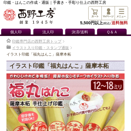
印鑑・はんこの作成・通販｜手書き・手彫り仕上の西野工房
5,500円以上
送料無料
(税込)
個人印
法人印
決済/送料
Ｑ＆Ａ
印鑑専門店の西野工房トップ
イラスト入り印鑑・スタンプ通販
イラスト印鑑「福丸はんこ」薩摩本柘
イラスト印鑑「福丸はんこ」薩摩本柘