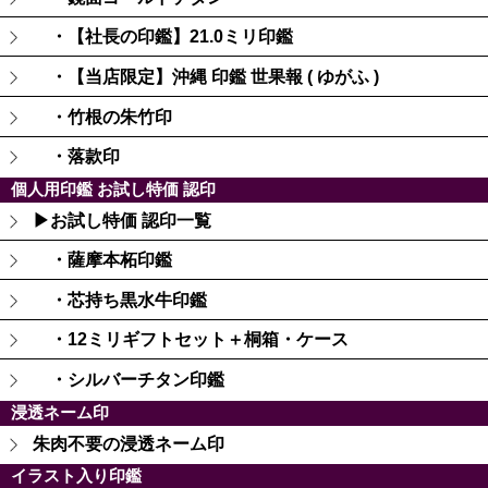
・【社長の印鑑】21.0ミリ印鑑
・【当店限定】沖縄 印鑑 世果報 ( ゆがふ )
・竹根の朱竹印
・落款印
個人用印鑑 お試し特価 認印
▶お試し特価 認印一覧
・薩摩本柘印鑑
・芯持ち黒水牛印鑑
・12ミリギフトセット＋桐箱・ケース
・シルバーチタン印鑑
浸透ネーム印
朱肉不要の浸透ネーム印
イラスト入り印鑑