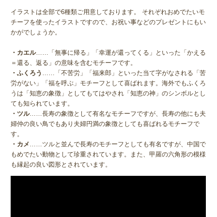
イラストは全部で6種類ご用意しております。 それぞれおめでたいモ
チーフを使ったイラストですので、お祝い事などのプレゼントにもい
かがでしょうか。
・カエル
……「無事に帰る」「幸運が還ってくる」といった「かえる
＝還る、返る」の意味を含むモチーフです。
・ふくろう
……「不苦労」「福来郎」といった当て字がなされる「苦
労がない」「福を呼ぶ」モチーフとして喜ばれます。海外でもふくろ
うは「知恵の象徴」としてもてはやされ「知恵の神」のシンボルとし
ても知られています。
・ツル
……長寿の象徴として有名なモチーフですが、長寿の他にも夫
婦仲の良い鳥でもあり夫婦円満の象徴としても喜ばれるモチーフで
す。
・カメ
……ツルと並んで長寿のモチーフとしても有名ですが、中国で
もめでたい動物として珍重されています。また、甲羅の六角形の模様
も縁起の良い図形とされています。