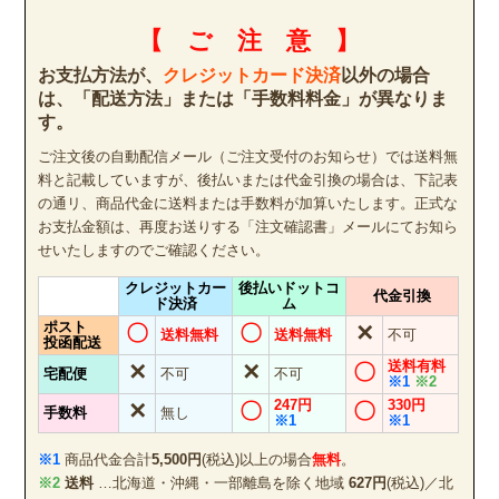
【 ご 注 意 】
お支払方法が、
クレジットカード決済
以外の場合
は、「配送方法」または「手数料料金」が異なりま
す。
ご注文後の自動配信メール（ご注文受付のお知らせ）では送料無
料と記載していますが、後払いまたは代金引換の場合は、下記表
の通リ、商品代金に送料または手数料が加算いたします。正式な
お支払金額は、再度お送りする「注文確認書」メールにてお知ら
せいたしますのでご確認ください。
クレジットカー
後払いドットコ
代金引換
ド決済
ム
ポスト
〇
〇
✕
送料無料
送料無料
不可
投函配送
送料有料
✕
✕
〇
宅配便
不可
不可
※1
※2
247円
330円
✕
〇
〇
手数料
無し
※1
※1
※1
商品代金合計
5,500円
(税込)以上の場合
無料
。
※2
送料
…北海道・沖縄・一部離島を除く地域
627円
(税込)／北