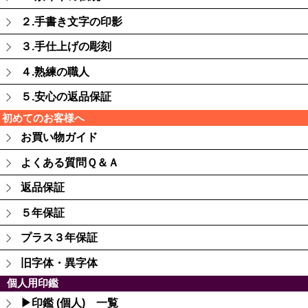
２.手書き文字の印影
３.手仕上げの彫刻
４.熟練の職人
５.安心の返品保証
初めてのお客様へ
お買い物ガイド
よくある質問Ｑ＆Ａ
返品保証
５年保証
プラス３年保証
旧字体・異字体
個人用印鑑
▶印鑑 (個人) 一覧