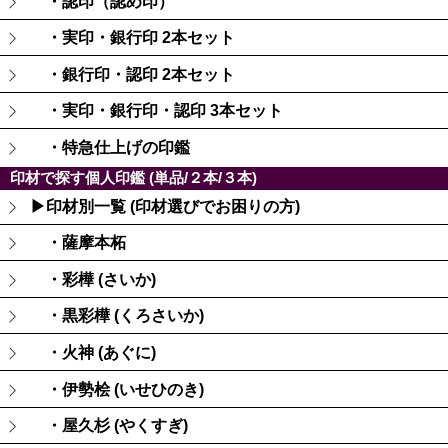
・認印（認め印）
・実印・銀行印 2本セット
・銀行印・認印 2本セット
・実印・銀行印・認印 3本セット
・特急仕上げの印鑑
印材で探す個人印鑑 (単品/２本/３本)
▶印材別一覧 (印材選びでお困りの方)
・薩摩本柘
・彩樺 (さいか)
・黒彩樺 (くろさいか)
・火神 (あぐに)
・伊勢桧 (いせひのき)
・屋久杉 (やくすぎ)