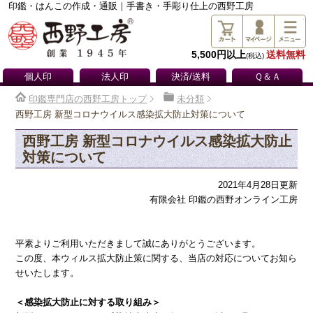
印鑑・はんこの作成・通販｜手書き・手彫り仕上の西野工房
5,500円以上
送料無料
(税込)
個人印
法人印
決済/送料
Ｑ＆Ａ
印鑑専門店の西野工房トップ
未分類
西野工房 新型コロナウイルス感染拡大防止対策について
西野工房 新型コロナウイルス感染拡大防止
対策について
2021年4月28日更新
有限会社 印鑑の西野オンライン工房
平素よりご利用いただきまして誠にありがとうございます。
この度、本ウィルス拡大防止策に関する、当店の対応についてお知ら
せいたします。
＜感染拡大防止に対する取り組み＞