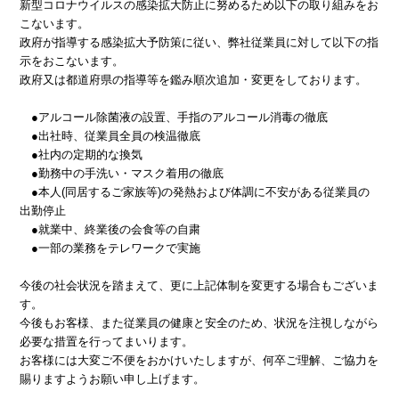
新型コロナウイルスの感染拡大防止に努めるため以下の取り組みをお
こないます。
政府が指導する感染拡大予防策に従い、弊社従業員に対して以下の指
示をおこないます。
政府又は都道府県の指導等を鑑み順次追加・変更をしております。
●アルコール除菌液の設置、手指のアルコール消毒の徹底
●出社時、従業員全員の検温徹底
●社内の定期的な換気
●勤務中の手洗い・マスク着用の徹底
●本人(同居するご家族等)の発熱および体調に不安がある従業員の
出勤停止
●就業中、終業後の会食等の自粛
●一部の業務をテレワークで実施
今後の社会状況を踏まえて、更に上記体制を変更する場合もございま
す。
今後もお客様、また従業員の健康と安全のため、状況を注視しながら
必要な措置を行ってまいります。
お客様には大変ご不便をおかけいたしますが、何卒ご理解、ご協力を
賜りますようお願い申し上げます。