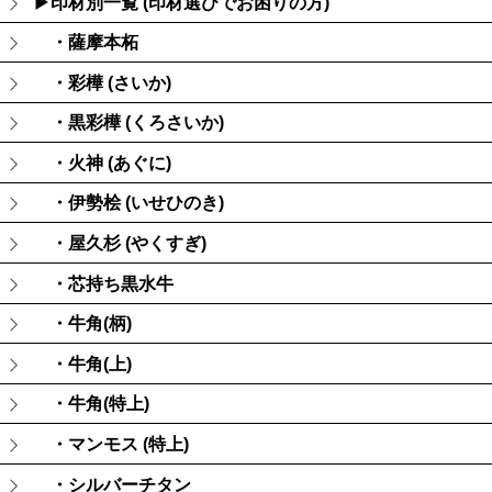
▶印材別一覧 (印材選びでお困りの方)
・薩摩本柘
・彩樺 (さいか)
・黒彩樺 (くろさいか)
・火神 (あぐに)
・伊勢桧 (いせひのき)
・屋久杉 (やくすぎ)
・芯持ち黒水牛
・牛角(柄)
・牛角(上)
・牛角(特上)
・マンモス (特上)
・シルバーチタン