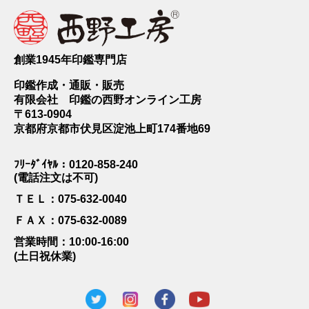
創業1945年印鑑専門店
印鑑作成・通販・販売
有限会社 印鑑の西野オンライン工房
〒613-0904
京都府京都市伏見区淀池上町174番地69
ﾌﾘｰﾀﾞｲﾔﾙ：0120-858-240
(電話注文は不可)
ＴＥＬ：075-632-0040
ＦＡＸ：075-632-0089
営業時間：10:00-16:00
(土日祝休業)