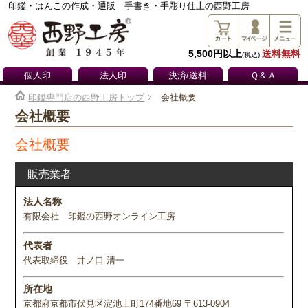
印鑑・はんこの作成・通販｜手書き・手彫り仕上の西野工房
5,500円以上
送料無料
(税込)
個人印
法人印
決済/送料
Ｑ＆Ａ
印鑑専門店の西野工房トップ
会社概要
会社概要
会社概要
販売業者
法人名称
有限会社 印鑑の西野オンライン工房
代表者
代表取締役 井ノ口 清一
所在地
京都府京都市伏見区淀池上町174番地69 〒613-0904