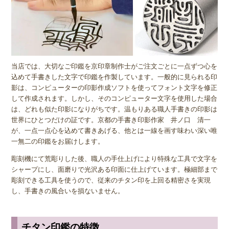
当店では、大切なご印鑑を京印章制作士がご注文ごとに一点ずつ心を
込めて手書きした文字で印鑑を作製しています。一般的に見られる印
影は、コンピューターの印影作成ソフトを使ってフォント文字を修正
して作成されます。しかし、そのコンピューター文字を使用した場合
は、どれも似た印影になりがちです。温もりある職人手書きの印影は
世界にひとつだけの証です。京都の手書き印影作家 井ノ口 清一
が、一点一点心を込めて書きあげる、他とは一線を画す味わい深い唯
一無二の印鑑をお届けします。
彫刻機にて荒彫りした後、職人の手仕上げにより特殊な工具で文字を
シャープにし、面磨りで光沢ある印面に仕上げています。極細部まで
彫刻できる工具を使うので、従来のチタン印を上回る精密さを実現
し、手書きの風合いを損ないません。
チタン印鑑の特徴