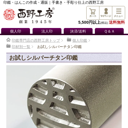
印鑑・はんこの作成・通販｜手書き・手彫り仕上の西野工房
5,500円以上
送料無料
(税込)
個人印
法人印
決済/送料
Ｑ＆Ａ
印鑑専門店の西野工房トップ
個人印鑑
印材別一覧
お試しシルバーチタン印鑑
お試しシルバーチタン印鑑