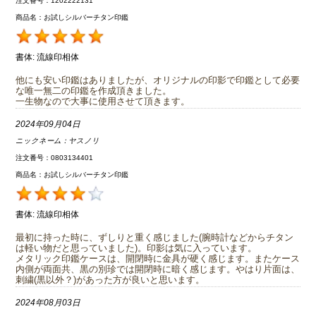
注文番号：1202222131
商品名：お試しシルバーチタン印鑑
書体:
流線印相体
他にも安い印鑑はありましたが、オリジナルの印影で印鑑として必要
な唯一無二の印鑑を作成頂きました。
一生物なので大事に使用させて頂きます。
2024年09月04日
ニックネーム：
ヤスノリ
注文番号：0803134401
商品名：お試しシルバーチタン印鑑
書体:
流線印相体
最初に持った時に、ずしりと重く感じました(腕時計などからチタン
は軽い物だと思っていました)。印影は気に入っています。
メタリック印鑑ケースは、開閉時に金具が硬く感じます。またケース
内側が両面共、黒の別珍では開閉時に暗く感じます。やはり片面は、
刺繍(黒以外？)があった方が良いと思います。
2024年08月03日