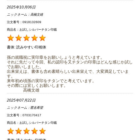
2025年10月06日
ニックネーム：
高橋文雄
注文番号：0918132609
商品名：お試しシルバーチタン印鑑
書体:
読みやすい印相体
孫の就職祝に実印章をお願いしょうと考えています。
それに先だって今回、私の認印を又チタンの印章はどんな感じか試し
でお願いしました。
出来栄えは、書体も含め素晴らしい出来栄えで、大変満足していま
す。
来年初め頃孫の実印をチタンでと考えています。
その際には宜しくお願いします。
高橋文雄
2025年07月22日
ニックネーム：
匿名希望
注文番号：0703170417
商品名：お試しシルバーチタン印鑑