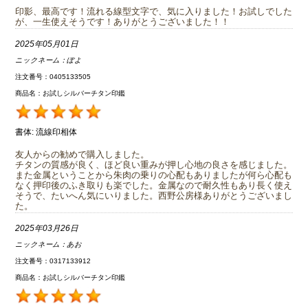
印影、最高です！流れる線型文字で、気に入りました！お試しでした
が、一生使えそうです！ありがとうございました！！
2025年05月01日
ニックネーム：
ぽよ
注文番号：0405133505
商品名：お試しシルバーチタン印鑑
書体:
流線印相体
友人からの勧めで購入しました。
チタンの質感が良く、ほど良い重みが押し心地の良さを感じました。
また金属ということから朱肉の乗りの心配もありましたが何ら心配も
なく押印後のふき取りも楽でした。金属なので耐久性もあり長く使え
そうで、たいへん気にいりました。西野公房様ありがとうございまし
た。
2025年03月26日
ニックネーム：
あお
注文番号：0317133912
商品名：お試しシルバーチタン印鑑