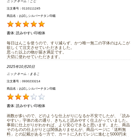
ニックネーム：
こじ
注文番号：0110111245
商品名：お試しシルバーチタン印鑑
書体:
読みやすい印相体
毎日はんこを使うので、すり減らず、かつ唯一無二の字体のはんこが
欲しくて注文させていただきました。
思った以上の物が届き満足です。
大切に使わせていただきます。
2025年10月20日
ニックネーム：
まるこ
注文番号：0930233214
商品名：お試しシルバーチタン印鑑
書体:
読みやすい印相体
画数が多いので、どのような仕上がりになるか不安でしたが、「読み
やすい」字体の名の通り、きちんと読みやすく仕上がっていました。
事前に仕上がりがわかれば、より安心できると思います。また、商品
そのものの仕上がりとは関係ありませんが、商品ページに「送料無
料」との記載がある一方で、カートに入れてレジに進むと5000円未