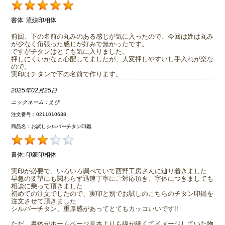
書体:
流線印相体
前回、下の名前の丸みのある感じが気に入ったので、今回は姓は丸み
が少なく角張った感じが好みで無かったです。
ですがチタンはとても気に入りました。
押しにくいかなと心配してましたが、大変押しやすいし手入れが楽な
ので。
実印はチタンで下の名前で作ります。
2025年02月25日
ニックネーム：
えび
注文番号：0211010638
商品名：お試しシルバーチタン印鑑
書体:
印篆印相体
実印が必要で、いろいろ調べていて西野工房さんに辿り着きました
早急の要望にも関わらず迅速丁寧にご対応頂き、字体につきましても
相談に乗って頂きました
初めての注文でしたので、実印と別でお試しのこちらのチタン印鑑を
注文させて頂きました
シルバーチタン、重厚感があってとてもカッコいいです!!
ただ、書体がホームページ見本よりも線が細くてイメージしていた物