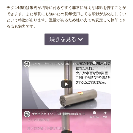
チタン印鑑は朱肉が均等に付きやすく非常に鮮明な印影を押すことが
できます。また摩耗にも強いため長年使用しても印影が劣化しにくい
という特徴があります。重量があるため軽い力でも安定して捺印でき
る点も魅力です。
◆ 金属アレルギーの方でも安心
印鑑は手に触れる機会が多いため金属アレルギーが気になる方もいま
す。チタンは医療用インプラントやアレルギー対応アクセサリーにも
使用される素材で
人体に優しい金属として知られています。
そのため
金属アレルギーの方でも安心して使用することができます。
◆ 耐熱・強度に優れた素材
チタンの融点は
1668℃
と非常に高く耐熱性にも優れています。火災
の炎の温度では溶けたり変形することはほとんどありません。また非
常に強度が高く落としたりぶつけたりしても
印影が歪むようなダメー
ジが起こりにくい素材です。