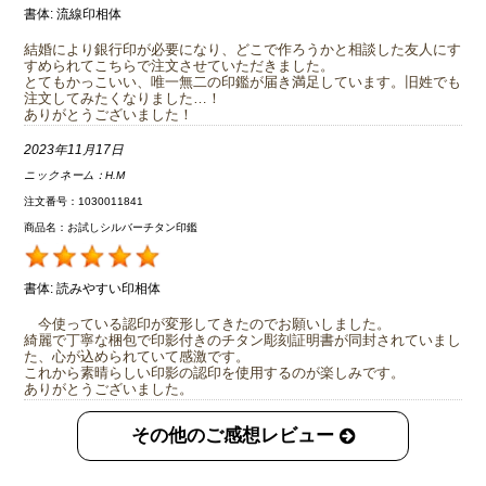
書体:
流線印相体
結婚により銀行印が必要になり、どこで作ろうかと相談した友人にす
すめられてこちらで注文させていただきました。
とてもかっこいい、唯一無二の印鑑が届き満足しています。旧姓でも
注文してみたくなりました…！
ありがとうございました！
2023年11月17日
ニックネーム：
H.M
注文番号：1030011841
商品名：お試しシルバーチタン印鑑
書体:
読みやすい印相体
今使っている認印が変形してきたのでお願いしました。
綺麗で丁寧な梱包で印影付きのチタン彫刻証明書が同封されていまし
た、心が込められていて感激です。
これから素晴らしい印影の認印を使用するのが楽しみです。
ありがとうございました。
その他のご感想レビュー