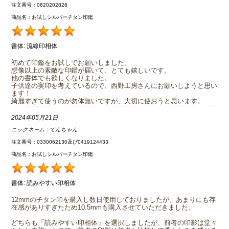
注文番号：0620202826
商品名：お試しシルバーチタン印鑑
書体:
流線印相体
初めて印鑑をお試しでお願いしました。
想像以上の素敵な印鑑が届いて、とても嬉しいです。
他の書体でも欲しくなりました。
子供達の実印を考えているので、西野工房さんにお願いしようと思い
ます！
綺麗すぎて使うのが勿体無いですが、大切に使おうと思います。
2024年05月21日
ニックネーム：
てんちゃん
注文番号：0330062130及び0419124433
商品名：お試しシルバーチタン印鑑
書体:
読みやすい印相体
12mmのチタン印を購入し数日使用しておりましたが、あまりにも存
在感がありすぎたため10.5mmも購入させていただきました。
どちらも「読みやすい印相体」を選択しましたが、前者の印影は堂々