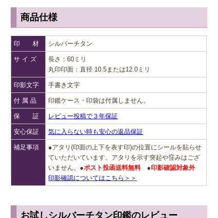
商品仕様
印 材
シルバーチタン
サ イ ズ
長さ：60ミリ
丸印印面：直径 10.5または12.0ミリ
印影文字
手書き文字
付 属 品
印鑑ケース・印袋は付属しません。
保 証
レビュー投稿で３年保証
安心保証
気に入らない時も安心の返品保証
補足事項
●アタリ(印面の上下を表す印)の位置にシールを貼らせ
ていただいています。アタリを示す突起や窪みはござ
いません。●
ポスト投函送料無料
●
印影確認対象外
印影確認についてはこちら＞＞
お試しシルバーチタン印鑑のレビュー