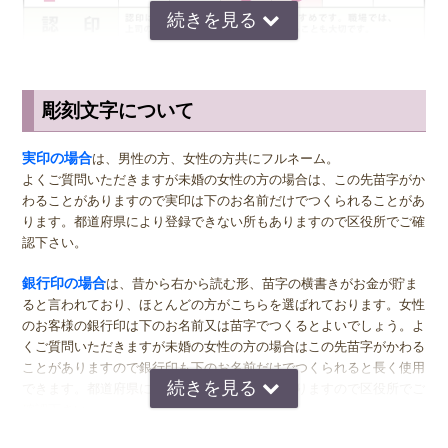
● 不動産契約
● 車購入
● 会社設立
など重要な場面で使用する印鑑です。
そのため
彫刻文字について
サイズ選びのアドバイス
● 欠けない
実印
の男性用は、堂々とした大きいサイズの直径16.5ミリまたは18.0
実印の場合
は、男性の方、女性の方共にフルネーム。
● 摩耗しない
ミリがおすすめです。女性用の実印でフルネームの場合は、15.0ミ
よくご質問いただきますが未婚の女性の方の場合は、この先苗字がか
● 錆びない
リ。女性用の実印で名のみの場合は、13.5ミリがおすすめです。女性
わることがありますので実印は下のお名前だけでつくられることがあ
の方でご結婚されている場合は、ご主人様より小さいものをお選びに
ります。都道府県により登録できない所もありますので区役所でご確
という特徴を持つチタン印鑑は、
実印として非常におすすめの印材で
なるのが一般的ですが、同じ大きさの実印でも問題ございません。女
認下さい。
す。
長期間使用しても印影が変わりにくく一生使える印鑑として選ば
性の方でも、企業家の方などビジネス上でもご使用になる場合は、男
れています。
女関係なく大きいものをおすすめします。代表者としての実印をお作
銀行印の場合
は、昔から右から読む形、苗字の横書きがお金が貯ま
り下さい。印材によっては、21.0ミリもご用意しています。ご入用の
ると言われており、ほとんどの方がこちらを選ばれております。女性
際は、各商品ページにてご確認ください。
のお客様の銀行印は下のお名前又は苗字でつくるとよいでしょう。よ
◆ 西野オンライン工房のチタン印鑑
くご質問いただきますが未婚の女性の方の場合はこの先苗字がかわる
銀行印
の男性用は、16.5ミリがおすすめです。女性用は、13.5ミリ
ことがありますので銀行印も下のお名前だけでつくられると長く使用
西野オンライン工房では、京印章制作士
井ノ口清一
が一本一本手書き
がおすすめです。
できます。都道府県により登録できない所もありますので区役所でご
文字から印影を設計し職人の手仕上げで彫刻しています。大量生産の
確認下さい。
フォント印鑑とは違い
認印
の男性用は、12.0ミリ。ただし、会社などで使用する場合は、
上司の方より大きいサイズの捺印は印象が悪い場合がありますので、