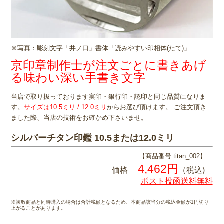
※写真：彫刻文字「井ノ口」書体「読みやすい印相体(たて)」
京印章制作士が注文ごとに書きあげ
る味わい深い手書き文字
当店で取り扱っております実印・銀行印・認印と同じ品質になりま
す。
サイズは10.5ミリ / 12.0ミリ
からお選び頂けます。 ご注文頂き
ました際、当店の技術をお確かめ下さいませ。
シルバーチタン印鑑 10.5または12.0ミリ
【商品番号 titan_002】
4,462円
価格
（税込)
ポスト投函送料無料
※複数商品と同時購入の場合は合計税額となるため、本商品該当分の税込金額が1円切り
上がることがあります。