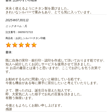
書体:
読みやすい印相体
末永く使えるようにチタン製を選びました。
きれいなシルバーで重みもあり、とても気に入っています。
2025年07月01日
ニックネーム：
凡
注文番号：0605072722
商品名：お試しシルバーチタン印鑑
書体:
既に自身の実印・銀行印・認印を作成して頂いております処ですが、
知人へ紹介したくお試しサービスを援用させて頂きました。
※ お店の趣旨とは違うと思いますが、ここでお許しを乞う次第で
す。
お勧めするものに間違いないと確信している処です。
今後も機会がある毎に勝手に宣伝したいと考えていたりします。
さて、贈ったのは、誕生日を迎えた知人です。
即、大変気に入った様子でお礼の言葉を頂きました。
有難う御座います。
今後ともよろしくお願い申し上げます。
感謝