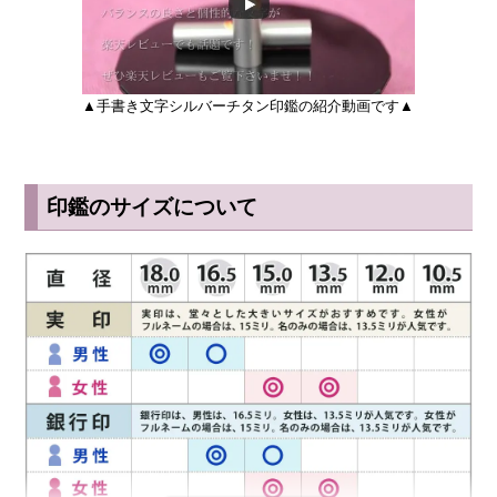
◆ 水洗いできる印鑑
一般的な印鑑は、柘や水牛などの天然素材のため水洗いするとひび割
▲手書き文字シルバーチタン印鑑の紹介動画です▲
れの原因になります。しかしチタン印鑑は、
● 水洗い可能
● 汚れが落ちやすい
印鑑のサイズについて
● 手入れが簡単
というメリットがあります。
朱肉汚れや泥汚れが付いても歯ブラシなどで水洗いすれば簡単にきれ
いになります。海水でも錆びないため水害などの状況でも長く使い続
けることができます。
◆ チタン印鑑は実印におすすめ
実印は、