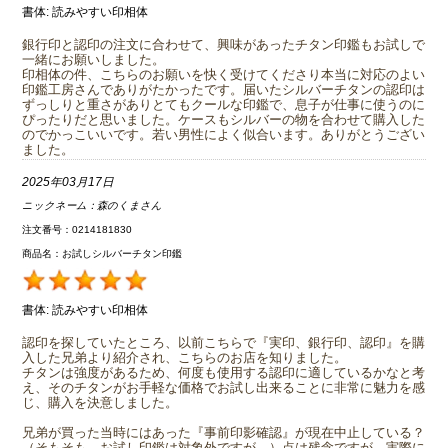
書体:
読みやすい印相体
銀行印と認印の注文に合わせて、興味があったチタン印鑑もお試しで
一緒にお願いしました。
印相体の件、こちらのお願いを快く受けてくださり本当に対応のよい
印鑑工房さんでありがたかったです。届いたシルバーチタンの認印は
ずっしりと重さがありとてもクールな印鑑で、息子が仕事に使うのに
ぴったりだと思いました。ケースもシルバーの物を合わせて購入した
のでかっこいいです。若い男性によく似合います。ありがとうござい
ました。
2025年03月17日
ニックネーム：
森のくまさん
注文番号：0214181830
商品名：お試しシルバーチタン印鑑
書体:
読みやすい印相体
認印を探していたところ、以前こちらで『実印、銀行印、認印』を購
入した兄弟より紹介され、こちらのお店を知りました。
チタンは強度があるため、何度も使用する認印に適しているかなと考
え、そのチタンがお手軽な価格でお試し出来ることに非常に魅力を感
じ、購入を決意しました。
兄弟が買った当時にはあった『事前印影確認』が現在中止している？
（そもそも、お試し印鑑は対象外ですが…）点は残念ですが、実際に