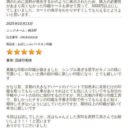
満のために送料が発生するかのように表示されたため、購入の必要性
があまり高くなかった印鑑ケースも併せて買って、5000円以上にし
てしまいました。カートの表示をわかりやすくしてもらえるとよりよ
いと思います。
2025年10月13日
ニックネーム：
桃太郎
注文番号：0919163218
商品名：お試しシルバーチタン印鑑
書体:
流線印相体
素敵な印影の印鑑が届きました シンプル過ぎる苗字がキノコの様に
可愛いく、珍しい土偶の顔の様に新しい印影になり、とても嬉しいで
す
かなり昔、京都の大きなデパートのイベントで自然木に名前だけの印
鑑を彫ってもらった事がありそれはとても気に入っていて今も自分の
手帳やノートの目印に捺印するのですが、同じ京都の手彫り印鑑工房
で、欲しかったチタンの印鑑を手書き印影で作ってもらえると知り、
期待しすぎないようにはしていたのですが、期待以上の印鑑が届いて
本当に嬉しいです
今回はお試しでしたが、次はちゃんとした実印を西野工房さんでお願
いしよう！！！と思います
ありがとうごさいました