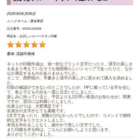
2026年06月08日
ニックネーム：
匿名希望
注文番号：0520120508
商品名：お試しシルバーチタン印鑑
書体:
流線印相体
ネットの印鑑作成は、画一的なプリント文字だったり、漢字の美しさ
をあまり考えていなそうな他国籍らしいショップであったりと、なか
なか満足するものがありませんでした。
そこで、西野様の、手書きと漢字の美しさに惹かれて購入を決めまし
た。
印影の確認ができないのとことでしたが、HPに載っている字を信じ
て、私と子どもの分を一度に注文いたしました。
楽しみに待っていると、予定よりも1日早い発送のお知らせが。関東
ですが、翌日には到着いたしました。
出来上がりは、大変満足です！
全員分の文字がとても素敵です。
1文字であったり、画数が少なかったりでしたので、コメントで個性
的な文字をリクエストしました。
本流を外れることなく、細やかで美しい文字でした。
また印鑑を作る時は、こちらにお願いしようと思います。
ありがとうございました。