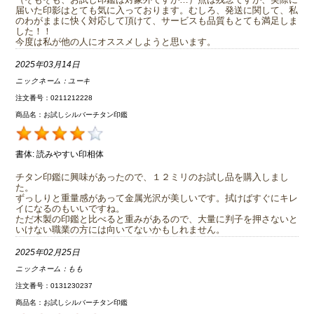
届いた印影はとても気に入っております。むしろ、発送に関して、私
のわがままに快く対応して頂けて、サービスも品質もとても満足しま
した！！
今度は私が他の人にオススメしようと思います。
2025年03月14日
ニックネーム：
ユーキ
注文番号：0211212228
商品名：お試しシルバーチタン印鑑
書体:
読みやすい印相体
チタン印鑑に興味があったので、１２ミリのお試し品を購入しまし
た。
ずっしりと重量感があって金属光沢が美しいです。拭けばすぐにキレ
イになるのもいいですね。
ただ木製の印鑑と比べると重みがあるので、大量に判子を押さないと
いけない職業の方には向いてないかもしれません。
2025年02月25日
ニックネーム：
もも
注文番号：0131230237
商品名：お試しシルバーチタン印鑑