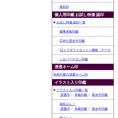
・
落款印
個人用印鑑 お試し特価 認印
▶
お試し特価 認印一覧
・
薩摩本柘印鑑
・
芯持ち黒水牛印鑑
・
12ミリギフトセット＋桐箱・ケース
・
シルバーチタン印鑑
浸透ネーム印
朱肉不要の浸透ネーム印
イラスト入り印鑑
▶
イラスト入り印鑑一覧
浸透印
／
本柘印鑑
／
黒水牛印鑑
・
福丸はんこ
浸透印
／
本柘印鑑
／
黒水牛印鑑