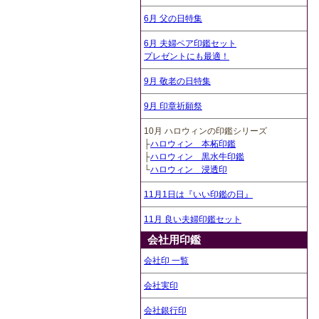
6月 父の日特集
6月 夫婦ペア印鑑セット
プレゼントにも最適！
9月 敬老の日特集
9月 印章祈願祭
10月 ハロウィンの印鑑シリーズ
├
ハロウィン 本柘印鑑
├
ハロウィン 黒水牛印鑑
└
ハロウィン 浸透印
11月1日は『いい印鑑の日』
11月 良い夫婦印鑑セット
会社用印鑑
会社印 一覧
会社実印
会社銀行印