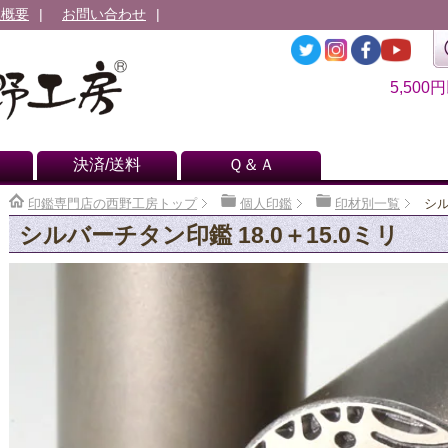
社概要
お問い合わせ
5,500
決済/送料
Ｑ＆Ａ
印鑑専門店の西野工房トップ
個人印鑑
印材別一覧
シル
シルバーチタン印鑑 18.0＋15.0ミリ