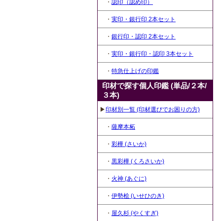
・
認印（認め印）
・
実印・銀行印 2本セット
・
銀行印・認印 2本セット
・
実印・銀行印・認印 3本セット
・
特急仕上げの印鑑
印材で探す個人印鑑 (単品/２本/
３本)
▶
印材別一覧 (印材選びでお困りの方)
・
薩摩本柘
・
彩樺 (さいか)
・
黒彩樺 (くろさいか)
・
火神 (あぐに)
・
伊勢桧 (いせひのき)
・
屋久杉 (やくすぎ)