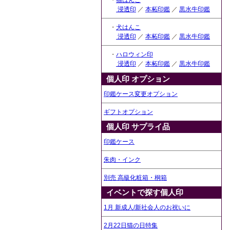
・
猫はんこ
浸透印
／
本柘印鑑
／
黒水牛印鑑
・
犬はんこ
浸透印
／
本柘印鑑
／
黒水牛印鑑
・
ハロウィン印
浸透印
／
本柘印鑑
／
黒水牛印鑑
個人印 オプション
印鑑ケース変更オプション
ギフトオプション
個人印 サプライ品
印鑑ケース
朱肉・インク
別売 高級化粧箱・桐箱
イベントで探す個人印
1月 新成人/新社会人のお祝いに
2月22日猫の日特集