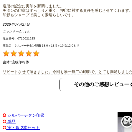
還暦の記念に実印を新調しました。
チタンの印章はずっしりと重く、押印に対する責任を感じさせてくれます
印影もシャープで美しく素晴らしいです。
2026年07月27日
ニックネーム：
れい
注文番号：0716021925
商品名：シルバーチタン印鑑 18.0＋13.5＋10.5/12.0ミリ
書体:
流線印相体
リピートさせて頂きました。今回も唯一無二の印影で、とても満足しまし
その他のご感想レビュー
シルバーチタン印鑑
単品
実・銀 2本セット