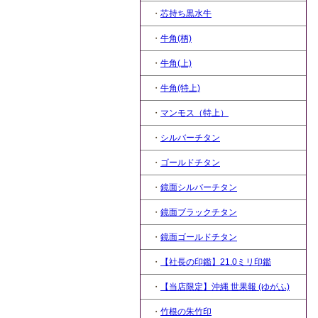
・
芯持ち黒水牛
・
牛角(柄)
・
牛角(上)
・
牛角(特上)
・
マンモス（特上）
・
シルバーチタン
・
ゴールドチタン
・
鏡面シルバーチタン
・
鏡面ブラックチタン
・
鏡面ゴールドチタン
・
【社長の印鑑】21.0ミリ印鑑
・
【当店限定】沖縄 世果報 (ゆがふ)
・
竹根の朱竹印