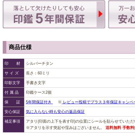
商品仕様
印 材
シルバーチタン
サ イ ズ
長さ：60ミリ
印影文字
手書き文字
付 属 品
印鑑ケース2個
保 証
5年間保証付き
※
レビュー投稿でプラス３年保証キャンペ
安心保証
気に入らない時も安心の返品保証
補足事項
アタリ(印面の上下を表す印)の位置にシールを貼らせていた
※アタリを示す突起や窪みはございません。
送料無料 手数料