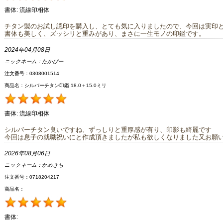
書体:
流線印相体
チタン製のお試し認印を購入し、とても気に入りましたので、今回は実印
書体も美しく、ズッシリと重みがあり、まさに一生モノの印鑑です。
2024年04月08日
ニックネーム：
たかぴー
注文番号：0308001514
商品名：シルバーチタン印鑑 18.0＋15.0ミリ
書体:
流線印相体
シルバーチタン良いですね、ずっしりと重厚感が有り、印影も綺麗です
今回は息子の就職祝いにと作成頂きましたが私も欲しくなりました又お願
2026年08月06日
ニックネーム：
かめきち
注文番号：0718204217
商品名：
書体: