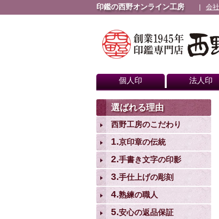
印鑑の西野オンライン工房
会
個人印
法人印
選ばれる理由
西野工房のこだわり
1.
京印章の伝統
2.
手書き文字の印影
3.
手仕上げの彫刻
4.
熟練の職人
5.
安心の返品保証