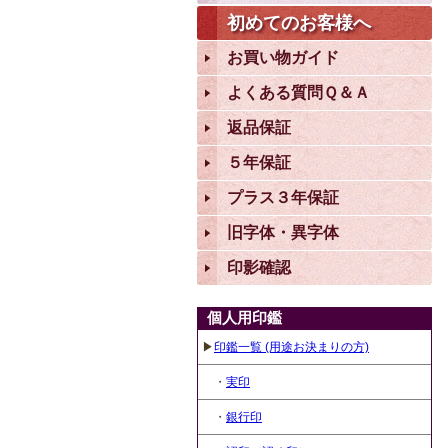
初めてのお客様へ
お買い物ガイド
よくある質問Ｑ＆Ａ
返品保証
５年保証
プラス３年保証
旧字体・異字体
印影確認
個人用印鑑
▶
印鑑一覧 (用途お決まりの方)
・
実印
・
銀行印