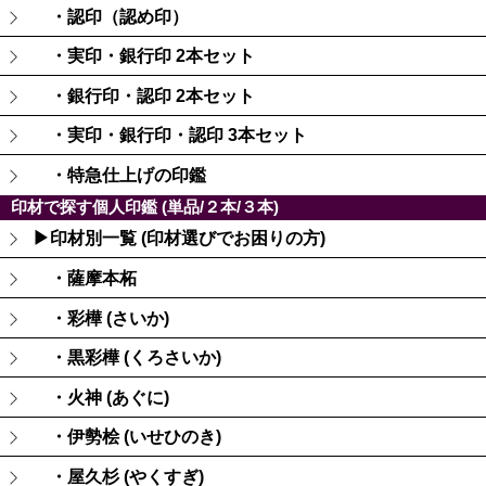
・認印（認め印）
・実印・銀行印 2本セット
・銀行印・認印 2本セット
・実印・銀行印・認印 3本セット
・特急仕上げの印鑑
印材で探す個人印鑑 (単品/２本/３本)
▶印材別一覧 (印材選びでお困りの方)
・薩摩本柘
・彩樺 (さいか)
・黒彩樺 (くろさいか)
・火神 (あぐに)
・伊勢桧 (いせひのき)
・屋久杉 (やくすぎ)