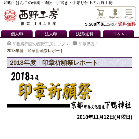
印鑑・はんこの作成・通販｜手書き・手彫り仕上の西野工房
5,500円以上
送料無料
(税込)
個人印
法人印
決済/送料
Ｑ＆Ａ
印鑑専門店の西野工房トップ
印章供養
2018年度 印章祈願祭レポート
2018年度 印章祈願祭レポート
2018年11月12日(月曜日)