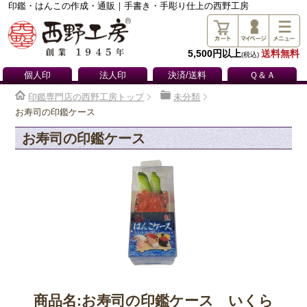
印鑑・はんこの作成・通販｜手書き・手彫り仕上の西野工房
5,500円以上
送料無料
(税込)
個人印
法人印
決済/送料
Ｑ＆Ａ
印鑑専門店の西野工房トップ
未分類
お寿司の印鑑ケース
お寿司の印鑑ケース
商品名:お寿司の印鑑ケース いくら