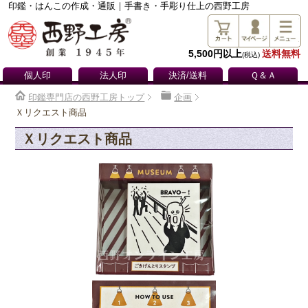
印鑑・はんこの作成・通販｜手書き・手彫り仕上の西野工房
5,500円以上
送料無料
(税込)
個人印
法人印
決済/送料
Ｑ＆Ａ
印鑑専門店の西野工房トップ
企画
Ｘリクエスト商品
Ｘリクエスト商品