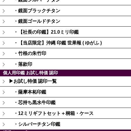
・鏡面ブラックチタン
・鏡面ゴールドチタン
・【社長の印鑑】21.0ミリ印鑑
・【当店限定】沖縄 印鑑 世果報 ( ゆがふ )
・竹根の朱竹印
・落款印
個人用印鑑 お試し特価 認印
▶お試し特価 認印一覧
・薩摩本柘印鑑
・芯持ち黒水牛印鑑
・12ミリギフトセット＋桐箱・ケース
・シルバーチタン印鑑