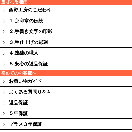
選ばれる理由
西野工房のこだわり
１.京印章の伝統
２.手書き文字の印影
３.手仕上げの彫刻
４.熟練の職人
５.安心の返品保証
初めてのお客様へ
お買い物ガイド
よくある質問Ｑ＆Ａ
返品保証
５年保証
プラス３年保証