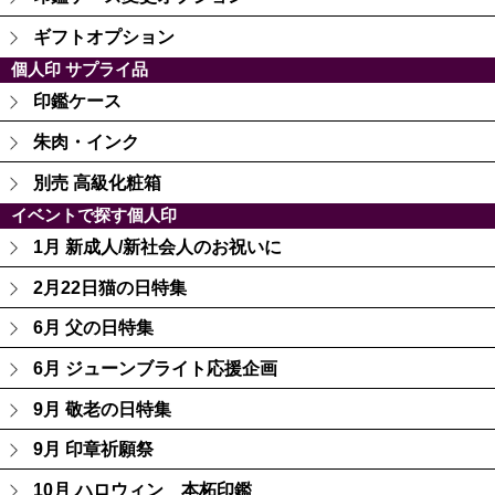
ギフトオプション
個人印 サプライ品
印鑑ケース
朱肉・インク
別売 高級化粧箱
イベントで探す個人印
1月 新成人/新社会人のお祝いに
2月22日猫の日特集
6月 父の日特集
6月 ジューンブライト応援企画
9月 敬老の日特集
9月 印章祈願祭
10月 ハロウィン 本柘印鑑