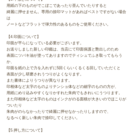
用紙の下のものがでこぼこであったり歪んでいたりすると
綺麗に押せません。専用の捺印マットがあればベストですがない場合
は
ノートなどフラットで弾力性のあるものをご使用ください。
【4.印面について】
印面が平らになっている必要がございます。
お送りしました新しい印鑑は、当店にて印面保護と艶出しのため
表面にツバキ油が塗ってありますのでティシュでふき取ってもらう
か、
印面を紙の上で力を入れずに5回くらいくるくる回していただくと
表面が少し研磨されうつりがよくなります。
また書体によりうつりが異なります。
印相体など太字のものよりテンショ体などの細字のものの方が、
用紙にめり込みやすくなりかすれた朱肉でもきれいにうつります。
また印相体など太字のものはインクがのる面積が大きいのでほこりが
ついたり
朱肉がのらなかったりで綺麗に押せなかったりしますので、
なるべく新しい朱肉で捺印してください。
【5.押し方について】