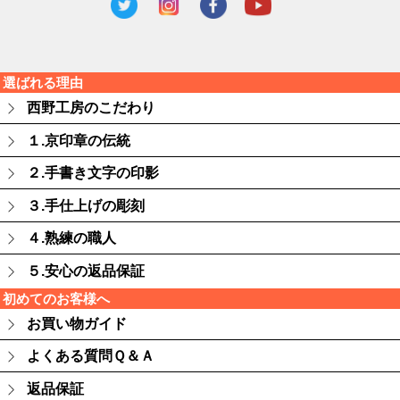
選ばれる理由
西野工房のこだわり
１.京印章の伝統
２.手書き文字の印影
３.手仕上げの彫刻
４.熟練の職人
５.安心の返品保証
初めてのお客様へ
お買い物ガイド
よくある質問Ｑ＆Ａ
返品保証