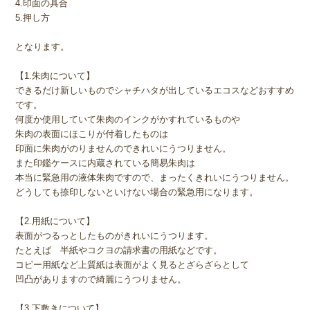
4.印面の具合
5.押し方
となります。
【1.朱肉について】
できるだけ新しいものでシャチハタが出しているエコスなどおすすめ
です。
何度か使用していて朱肉のインクがかすれているものや
朱肉の表面にほこりが付着したものは
印面に朱肉がのりませんのできれいにうつりません。
また印鑑ケースに内蔵されている簡易朱肉は
本当に緊急用の液体朱肉ですので、まったくきれいにうつりません。
どうしても捺印しないといけない場合の緊急用になります。
【2.用紙について】
表面がつるっとしたものがきれいにうつります。
たとえば 半紙やコクヨの請求書の用紙などです。
コピー用紙など上質紙は表面がよく見るとざらざらとして
凹凸がありますので綺麗にうつりません。
【3.下敷きについて】