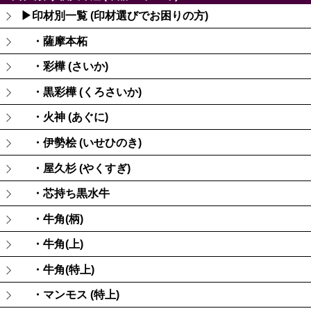
▶印材別一覧 (印材選びでお困りの方)
・薩摩本柘
・彩樺 (さいか)
・黒彩樺 (くろさいか)
・火神 (あぐに)
・伊勢桧 (いせひのき)
・屋久杉 (やくすぎ)
・芯持ち黒水牛
・牛角(柄)
・牛角(上)
・牛角(特上)
・マンモス (特上)