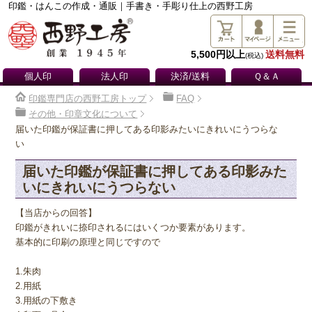
印鑑・はんこの作成・通販｜手書き・手彫り仕上の西野工房
5,500円以上
送料無料
(税込)
個人印
法人印
決済/送料
Ｑ＆Ａ
印鑑専門店の西野工房トップ
FAQ
その他・印章文化について
届いた印鑑が保証書に押してある印影みたいにきれいにうつらな
い
届いた印鑑が保証書に押してある印影みた
いにきれいにうつらない
【当店からの回答】
印鑑がきれいに捺印されるにはいくつか要素があります。
基本的に印刷の原理と同じですので
1.朱肉
2.用紙
3.用紙の下敷き