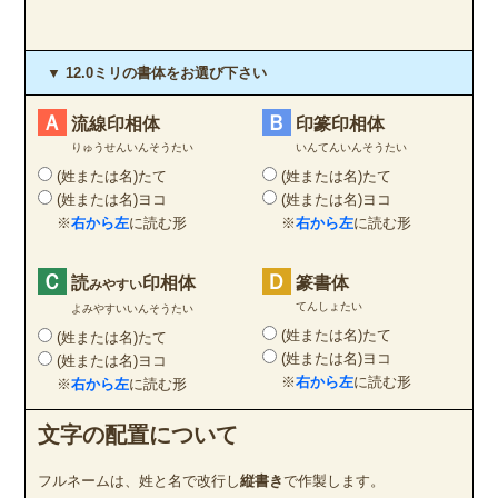
▼ 12.0ミリの書体をお選び下さい
Ａ
Ｂ
流線印相体
印篆印相体
りゅうせんいんそうたい
いんてんいんそうたい
(姓または名)たて
(姓または名)たて
(姓または名)ヨコ
(姓または名)ヨコ
※
右から左
に読む形
※
右から左
に読む形
Ｃ
Ｄ
読
印相体
篆書体
みやすい
てんしょたい
よみやすいいんそうたい
(姓または名)たて
(姓または名)たて
(姓または名)ヨコ
(姓または名)ヨコ
※
右から左
に読む形
※
右から左
に読む形
文字の配置について
フルネームは、姓と名で改行し
縦書き
で作製します。