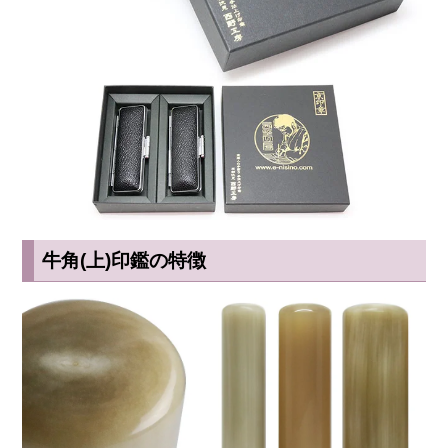
牛角(上)印鑑の特徴