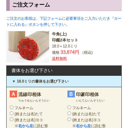
ご注文フォーム
ご注文のお客様は、下記フォームに必要事項をご入力いただき『カー
トに入れる』ボタンを押して下さい。
牛角(上)
印鑑2本セット
18.0＋12.0ミリ
33,874円
価格
（税込)
送料無料
書体をお選び下さい
▼ 18.0ミリの書体をお選び下さい
Ａ
Ｂ
流線印相体
印篆印相体
りゅうせんいんそうたい
いんてんいんそうたい
フルネーム
フルネーム
(姓または名)たて
(姓または名)たて
(姓または名)ヨコ
(姓または名)ヨコ
※
右から左
に読む形
※
右から左
に読む形