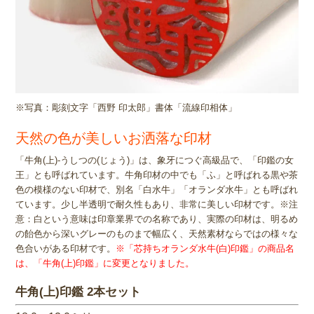
※写真：彫刻文字「西野 印太郎」書体「流線印相体」
天然の色が美しいお洒落な印材
「牛角(上)-うしつの(じょう)」は、象牙につぐ高級品で、「印鑑の女
王」とも呼ばれています。牛角印材の中でも「ふ」と呼ばれる黒や茶
色の模様のない印材で、別名「白水牛」「オランダ水牛」とも呼ばれ
ています。少し半透明で耐久性もあり、非常に美しい印材です。※注
意：白という意味は印章業界での名称であり、実際の印材は、明るめ
の飴色から深いグレーのものまで幅広く、天然素材ならではの様々な
色合いがある印材です。
※「芯持ちオランダ水牛(白)印鑑」の商品名
は、「牛角(上)印鑑」に変更となりました。
牛角(上)印鑑 2本セット