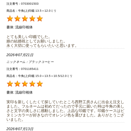
注文番号：0703001503
商品名：牛角(上)印鑑 13.5＋12.0ミリ
書体:
流線印相体
とても美しい印鑑でした。
娘の結婚祝としてお願いしました。
永く大切に使ってもらいたいと思います。
2026年07月21日
ニックネーム：
ブラックコーヒー
注文番号：0701165411
商品名：牛角(上)印鑑 15.0＋13.5＋10.5/12.0ミリ
書体:
流線印相体
実印を新しくしたくて探していたところ西野工房さんに出会え注文し
ました。フルネームは初めてだったので手元に届いた時は牛角の美し
さと文字の美しさに感動しました。上品な印鑑です。印鑑ケースはビ
タミンカラーが好きなのでオレンジ色を選びました。ありがとうござ
いました。
2026年07月13日