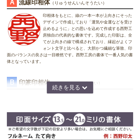
Ａ
流線印相体
（りゅうせんいんそうたい）
ますが、銀行印をご注文された場合でも、実印や認印として、また
姓または名で、漢字1文字のお客様
は、実印をご注文された場合でも、銀行印・認印としてご使用頂いて
『書体』をお選び頂く際、漢字一文字のお客様の場合は "たて" "ヨ
印相体をもとに、線の一本一本が上向きにそった
も問題ありません。ご使用用途は、お客様のご判断でご使用頂けま
コ" どちらを選択すればよいのかお問い合わせを頂きます。 "たて"
デザインで作成しており「運気や金運などを受け
す。
"ヨコ" どちらを選んで頂いても、選択によりデザインが変わること
止めるように」との思いを込めて作成する西野工
はございませんので "たて" "ヨコ" どちらかをご選択願います。
房独自の代表的な書体です。完成した印影は、全
てが上向きの線で構成されており、縁起がよくフ
ォント文字と比べると、大胆かつ繊細な筆致、印
面のバランスの良さは一目瞭然です。西野工房の書体で一番人気の書
体となっています。
Ｂ
印篆印相体
（いんてんいんそうたい）
京印章の極意 印篆（いんてん）を印相体風にア
レンジした、直線で構成された西野工房独自の書
体です。文字はそれぞれ画数が異なり全体のバラ
ンスをとるのが難しいのですが、独自の作風で文
字を折り曲げ、空間を埋めるデザインが特徴で
す。直線基調の印影は、気品があり上品な印象で
好まれています。定評のある西野センスで全体のバランスを整え枠内