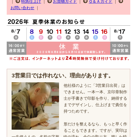
｜
特急仕上げ
｜
お買物ガイド
｜
Ｑ＆Ａガイド
｜
お問い合わせ
｜
3営業日では作れない、理由があります。
他社様のように「3営業日出荷」は
できません。一本一本、京印章制作
士が手書きで印影を作り、納得する
までデザインし、仕上げまで責任を
持つためです。
形だけを整えるなら、もっと早く作
ることもできます。ですが、実印は
一生使うもの。名前の字形、線の流れ、余白の取り方、押した時