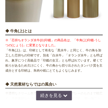
◆ 牛角(上)とは
※「芯持ちオランダ水牛(白)印鑑」の商品名は、「牛角(上)印鑑-うし
つの(じょう)」に変更となりました。
「牛角(上)」は、印材として有名な「黒水牛」と同じく、牛の角を加
工した芯持ちの印材です。別名「白水牛」「オランダ水牛」とも呼ば
れ、象牙につぐ高級品で「印鑑の女王」とも呼ばれています。硬くて
粘りがあるため欠けにくく、牛の角から切り出されたタンパク質を主
成分とする印材は、朱肉や紙にとてもよくなじみます。
◆ 天然素材ならではの風合い
半透明なクリーム色で、明るめの飴色から深いグレーのものまで幅広
く、天然素材ならではの様々な色合いがある印材です。 唯一無二と
なる牛角(上)印材は、男性・女性ともに人気の印材です。「ふ」と呼