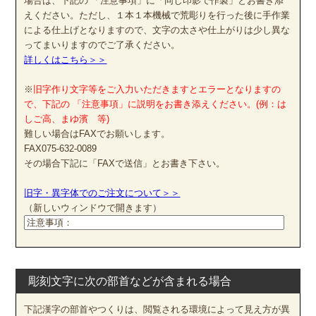
場合は、下記の 「注意事項」に「同じ印影で作製」とお書き添
えください。ただし、１本１本機械で荒彫りを行った後に手作業
による仕上げとなりますので、文字の太さや仕上がりは少し異な
ってまいりますのでご了承ください。
詳しくはこちら＞＞
※
旧字作り文字等をご入力いただきますとエラーとなりますの
で、下記の 「注意事項」に説明をお書き添えください。(例：は
しご高、まゆ濱 等)
難しい場合はFAXでお願いします。
FAX075-632-0089
その場合下記に「FAXで送信」とお書き下さい。
旧字・異字体でのご注文について＞＞
（新しいウィンドウで開きます）
彫刻文字に次の部首などが含まれる場合
下記漢字の部首やつくりは、閲覧される環境によって見え方が異