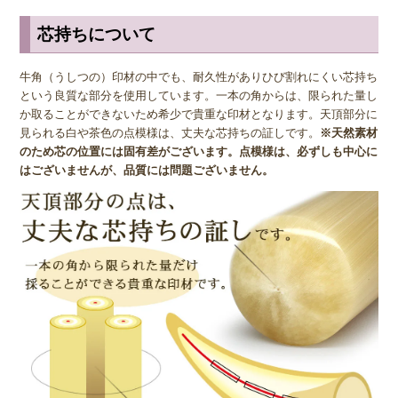
ばれる黒や茶色の模様が入った牛角をお好みの場合は、「牛角(柄)」
※芯持ちオランダ水牛(柄入)がおすすめです。
芯持ちについて
◆ オランダ生息の牛？
牛角（うしつの）印材の中でも、耐久性がありひび割れにくい芯持ち
という良質な部分を使用しています。一本の角からは、限られた量し
「オランダ水牛」とも呼ばれる牛角(上)ですが、オランダに生息する
か取ることができないため希少で貴重な印材となります。天頂部分に
牛からとれるわけではなく、アフリカ、オーストラリア、南米に生息
見られる白や茶色の点模様は、丈夫な芯持ちの証しです。
※天然素材
する陸牛からとれます。名前と生息地が一致していなかったり、陸牛
のため芯の位置には固有差がございます。点模様は、必ずしも中心に
なのに水牛の名がついていたりと不思議な点も多いオランダ水牛の牛
はございませんが、品質には問題ございません。
角ですが、素材の性質が黒水牛と似ていることから、区別のためそう
よばれているといわれています。
◆ 品質の見分け方
牛角(上)には頭の部分に白い点のように見える芯があり、芯が小さく
緻密なほど印章に与える影響が小さく、中心近くを通っているほど歪
みがでにくくなります。そのため、印鑑の中央をまっすぐ小さな芯が
通っているものが、より高品質な牛角の印鑑といえます。購入する際
はこういった上質なものを選びたいですね。
逆に芯持ちではない牛角印材はひび割れしやすく、耐久性が低くなっ