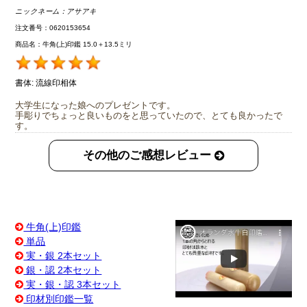
ニックネーム：
アサアキ
注文番号：0620153654
商品名：牛角(上)印鑑 15.0＋13.5ミリ
書体:
流線印相体
大学生になった娘へのプレゼントです。
手彫りでちょっと良いものをと思っていたので、とても良かったで
す。
その他のご感想レビュー
牛角(上)印鑑
単品
実・銀 2本セット
銀・認 2本セット
実・銀・認 3本セット
印材別印鑑一覧