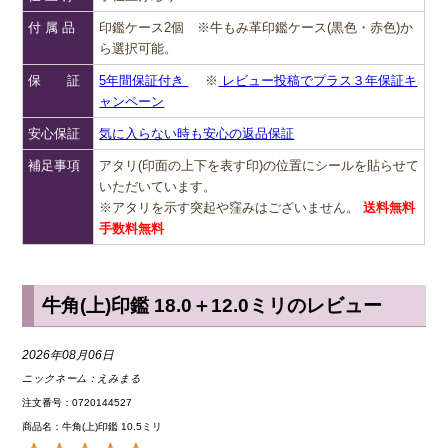
付 属 品
印鑑ケース2個 ※牛もみ革印鑑ケース(黒色・赤色)か
ら選択可能。
保 証
5年間保証付き
※
レビュー投稿でプラス３年保証キ
ャンペーン
安心保証
気に入らない時も安心の返品保証
補足事項
アタリ(印面の上下を表す印)の位置にシールを貼らせて
いただいています。
※アタリを示す突起や窪みはございません。
送料無料
手数料無料
牛角(上)印鑑 18.0＋12.0ミリのレビュー
2026年08月06日
ニックネーム：
えみまる
注文番号：0720144527
商品名：牛角(上)印鑑 10.5ミリ