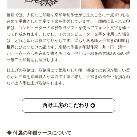
当店では、大切なご印鑑を京印章制作士がご注文ごとに一点ずつ心を
込めて手書きした文字で印鑑を作製しています。一般的に見られる印
影は、コンピューターの印影作成ソフトを使ってフォント文字を修正
して作成されます。しかし、そのコンピューター文字を使用した場合
は、どれも似た印影になりがちです。温もりある職人手書きの印影は
世界にひとつだけの証です。京都の手書き印影作家 井ノ口 清一
が、一点一点心を込めて書きあげる、他とは一線を画す味わい深い唯
一無二の印鑑をお届けします。
仕上げの彫刻は、彫刻機にて荒彫りした後、機械では表現が難しい柔
らかい曲線を熟練職人が印刀で丁寧に彫り、手書きの風合いを損なわ
ないよう手仕上げ彫刻をします。
西野工房のこだわり
◆ 付属の印鑑ケースについて