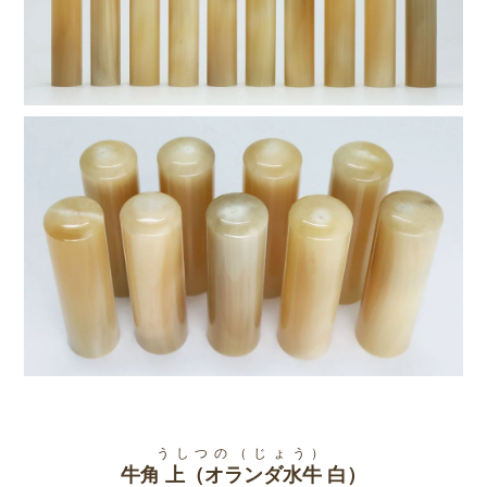
でのお掃除だけは絶対に行わないで下さい。印鑑を長くご使用できな
くなる可能性があります。長くご使用いただくうちに汚れが詰まって
インクが取れにくくなってしまった場合は、折りたたんだ柔らかい布
か紙に油(サラダ油)を浸し、この上で繰り返し印面を軽く叩くように
すると古く固まった朱肉やごみを取り除くことができます。
うしつの（じょう）
牛角 上（オランダ水牛 白）