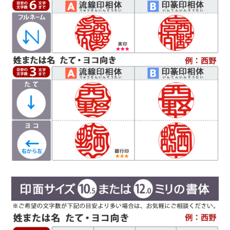
に収めます。
Ｃ
読
印相体
みやすい
(よみやすいいんそうたい)
印相体を読みやすくした西野工房独自の書体で
す。認印によく使用され、他の書体より判読性が
高い書体になり、社内文書などの確認印としての
使用をお勧めしています。
Ｄ
篆書体
（てんしょたい）
実印や銀行印によく使用されます。西野工房で
は、篆書体の中でも印篆を使用し作成していま
す。厳粛で、格調高い印章としてよく使われま
す。紙幣に捺される由緒正しき書体です。
彫刻を
行う文字数やバランスによって、書体サンプルと