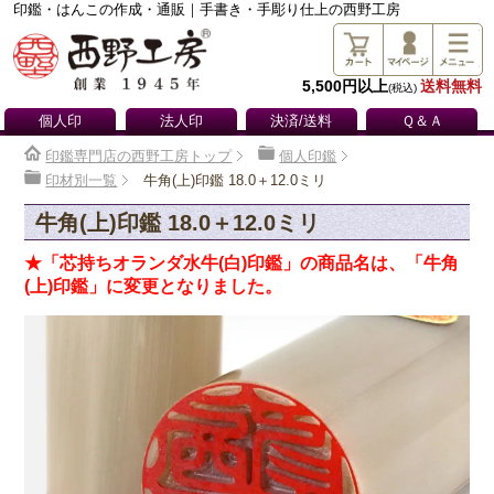
印鑑・はんこの作成・通販｜手書き・手彫り仕上の西野工房
5,500円以上
送料無料
(税込)
個人印
法人印
決済/送料
Ｑ＆Ａ
印鑑専門店の西野工房トップ
個人印鑑
印材別一覧
牛角(上)印鑑 18.0＋12.0ミリ
牛角(上)印鑑 18.0＋12.0ミリ
★「芯持ちオランダ水牛(白)印鑑」の商品名は、「牛角
(上)印鑑」に変更となりました。