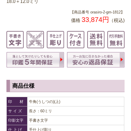
18.0＋12.0ミリ
【商品番号 orasiro-2-gm-1812】
33,874円
価格
（税込)
商品仕様
印 材
牛角(うしつの)(上)
サ イ ズ
長さ：60ミリ
印影文字
手書き文字
仕 上 げ
手仕上げ彫り