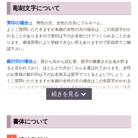
彫刻文字について
サイズ選びのアドバイス
実印
の男性用は、堂々とした大きいサイズの直径16.5ミリまたは18.0
実印の場合
は、男性の方、女性の方共にフルネーム。
ミリがおすすめです。女性用の実印でフルネームの場合は、15.0ミ
よくご質問いただきますが未婚の女性の方の場合は、この先苗字がか
リ。女性用の実印で名のみの場合は、13.5ミリがおすすめです。女性
わることがありますので実印は下のお名前だけでつくられることがあ
の方でご結婚されている場合は、ご主人様より小さいものをお選びに
ります。都道府県により登録できない所もありますので区役所でご確
なるのが一般的ですが、同じ大きさの実印でも問題ございません。女
認下さい。
性の方でも、企業家の方などビジネス上でもご使用になる場合は、男
女関係なく大きいものをおすすめします。代表者としての実印をお作
銀行印の場合
は、昔から右から読む形、苗字の横書きがお金が貯ま
り下さい。印材によっては、21.0ミリもご用意しています。ご入用の
ると言われており、ほとんどの方がこちらを選ばれております。女性
際は、各商品ページにてご確認ください。
のお客様の銀行印は下のお名前又は苗字でつくるとよいでしょう。よ
くご質問いただきますが未婚の女性の方の場合はこの先苗字がかわる
銀行印
の男性用は、16.5ミリがおすすめです。女性用は、13.5ミリ
ことがありますので銀行印も下のお名前だけでつくられると長く使用
がおすすめです。
できます。都道府県により登録できない所もありますので区役所でご
確認下さい。
認印
の男性用は、12.0ミリ。ただし、会社などで使用する場合は、
上司の方より大きいサイズの捺印は印象が悪い場合がありますので、
認印の場合
は、 男性の方も女性の方も認印は苗字。相手に何と文字
小さ目の10.5ミリが無難かもしれません。女性用は、10.5ミリがおす
が書いてあるのか読めるほうがいいかと思いますので当店では風格を
書体について
すめです。
出すならテンショ体、味わい深いものなら読みやすい印相体をオスス
メしております。
※実印・銀行印・認印の表記は、当店で分類上分けさせて頂いており