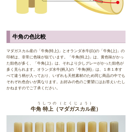
てしまいます。 印鑑として使われるのは芯持ちばかりですが、お店
によってはそうでない印材が使われている場合もあります。 品質に
大きくかかわることですので、実印などの重要な印鑑を注文する際
は、必ず芯持ちであることを確認するようにしましょう。
牛角の色比較
◆ 注意点と保管方法
牛角(うしつの)印材は、乾燥に弱い素材なので、適切な手入れをしな
マダガスカル産の「牛角(特上)」とオランダ水牛(白)の「牛角(上)」の
いとひび割れたり形が歪んでしまうことがあります。急激な温度変化
印材は、非常に色味が似ています。「牛角(特上)」は、黄色味がかっ
や高温多湿の環境を避けて衝撃から保護するために、必ず専用のケー
た飴色が多く、「牛角(上)」は、それより少しグレーがかった飴色が
スに入れて保管するようにしましょう。空気が乾燥しやすい冬季は特
多く見られます。オランダ水牛(柄入)の「牛角(柄)」は、１本１本す
にケースの外に出しておかないようにしましょう。また、直射日光
べて違う柄が入っており、いずれも天然素材のため同じ商品の中でも
は、変色の原因にもなるため冷暗所での保管が理想です。主成分はタ
それぞれ色合いが異なります。お好みの色のご要望にはお答えいたし
ンパク質であるため、虫に食われてしまうこともありますので、個別
かねますのでご了承ください。
に印鑑ケースに保管することをお勧めします。
うしつの（とくじょう）
牛角 特上（マダガスカル産）
◆ お手入れ方法
使用後は、印面のインクを柔らかい布やティッシュで拭き取り、早め
のお手入れを心がけることが重要です。水洗い、ウェットティッシュ