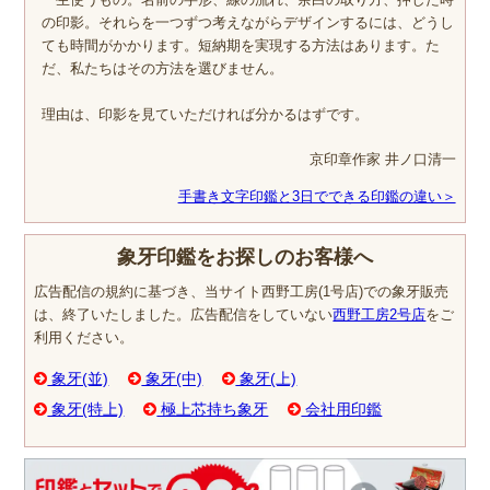
の印影。それらを一つずつ考えながらデザインするには、どうし
ても時間がかかります。短納期を実現する方法はあります。た
だ、私たちはその方法を選びません。
理由は、印影を見ていただければ分かるはずです。
京印章作家 井ノ口清一
手書き文字印鑑と3日でできる印鑑の違い＞
象牙印鑑をお探しのお客様へ
広告配信の規約に基づき、当サイト西野工房(1号店)での象牙販売
は、終了いたしました。広告配信をしていない
西野工房2号店
をご
利用ください。
象牙(並)
象牙(中)
象牙(上)
象牙(特上)
極上芯持ち象牙
会社用印鑑