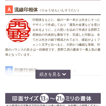
メしております。
※実印・銀行印・認印の表記は、当店で分類上分けさせて頂いており
Ａ
流線印相体
（りゅうせんいんそうたい）
ますが、銀行印をご注文された場合でも、実印や認印として、また
姓または名で、漢字1文字のお客様
は、実印をご注文された場合でも、銀行印・認印としてご使用頂いて
『書体』をお選び頂く際、漢字一文字のお客様の場合は "たて" "ヨ
印相体をもとに、線の一本一本が上向きにそった
も問題ありません。ご使用用途は、お客様のご判断でご使用頂けま
コ" どちらを選択すればよいのかお問い合わせを頂きます。 "たて"
デザインで作成しており「運気や金運などを受け
す。
"ヨコ" どちらを選んで頂いても、選択によりデザインが変わること
止めるように」との思いを込めて作成する西野工
はございませんので "たて" "ヨコ" どちらかをご選択願います。
房独自の代表的な書体です。完成した印影は、全
てが上向きの線で構成されており、縁起がよくフ
ォント文字と比べると、大胆かつ繊細な筆致、印
面のバランスの良さは一目瞭然です。西野工房の書体で一番人気の書
体となっています。
Ｂ
印篆印相体
（いんてんいんそうたい）
京印章の極意 印篆（いんてん）を印相体風にア
レンジした、直線で構成された西野工房独自の書
体です。文字はそれぞれ画数が異なり全体のバラ
ンスをとるのが難しいのですが、独自の作風で文
字を折り曲げ、空間を埋めるデザインが特徴で
す。直線基調の印影は、気品があり上品な印象で