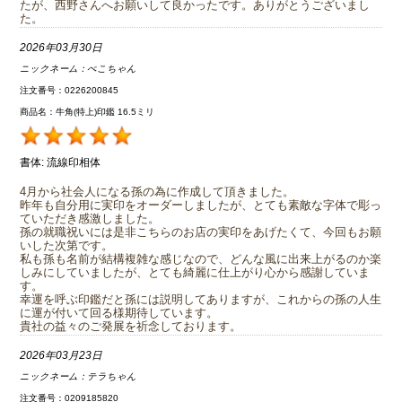
たが、西野さんへお願いして良かったです。ありがとうございまし
た。
2026年03月30日
ニックネーム：
ぺこちゃん
注文番号：0226200845
商品名：牛角(特上)印鑑 16.5ミリ
書体:
流線印相体
4月から社会人になる孫の為に作成して頂きました。
昨年も自分用に実印をオーダーしましたが、とても素敵な字体で彫っ
ていただき感激しました。
孫の就職祝いには是非こちらのお店の実印をあげたくて、今回もお願
いした次第です。
私も孫も名前が結構複雑な感じなので、どんな風に出来上がるのか楽
しみにしていましたが、とても綺麗に仕上がり心から感謝していま
す。
幸運を呼ぶ印鑑だと孫には説明してありますが、これからの孫の人生
に運が付いて回る様期待しています。
貴社の益々のご発展を祈念しております。
2026年03月23日
ニックネーム：
テラちゃん
注文番号：0209185820