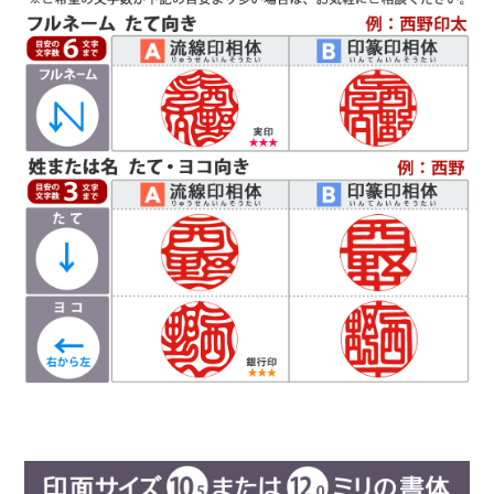
好まれています。定評のある西野センスで全体のバランスを整え枠内
に収めます。
Ｃ
読
印相体
みやすい
(よみやすいいんそうたい)
印相体を読みやすくした西野工房独自の書体で
す。認印によく使用され、他の書体より判読性が
高い書体になり、社内文書などの確認印としての
使用をお勧めしています。
Ｄ
篆書体
（てんしょたい）
実印や銀行印によく使用されます。西野工房で
は、篆書体の中でも印篆を使用し作成していま
す。厳粛で、格調高い印章としてよく使われま
す。紙幣に捺される由緒正しき書体です。
彫刻を