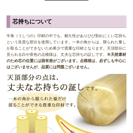
は、印鑑をケース外に置いておかないように注意が必要です。また、
牛角(特上)の主成分がタンパク質であるため、虫食いが発生する場合
がありますので、必ず印鑑ケースに入れて保管することを推奨してい
芯持ちについて
ます。
牛角（うしつの）印材の中でも、耐久性がありひび割れにくい芯持ち
という良質な部分を使用しています。一本の角からは、限られた量し
か取ることができないため希少で貴重な印材となります。天頂部分に
見られる白や茶色の点模様は、丈夫な芯持ちの証しです。
※天然素材
のため芯の位置には固有差がございます。点模様は、必ずしも中心に
はございませんが、品質には問題ございません。