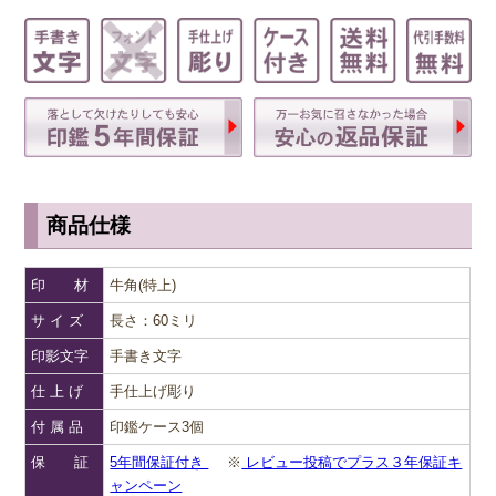
商品仕様
印 材
牛角(特上)
サ イ ズ
長さ：60ミリ
印影文字
手書き文字
仕 上 げ
手仕上げ彫り
付 属 品
印鑑ケース3個
保 証
5年間保証付き
※
レビュー投稿でプラス３年保証キ
ャンペーン