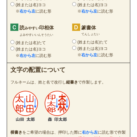
(姓または名)ヨコ
(姓または名)ヨコ
※
右から左
に読む形
※
右から左
に読む形
Ｃ
Ｄ
読
印相体
篆書体
みやすい
てんしょたい
よみやすいいんそうたい
(姓または名)たて
(姓または名)たて
(姓または名)ヨコ
(姓または名)ヨコ
※
右から左
に読む形
※
右から左
に読む形
文字の配置について
フルネームは、姓と名で改行し
縦書き
で作製します。
横書き
をご希望の場合は、押印した際に
右から左
に読む形で作製