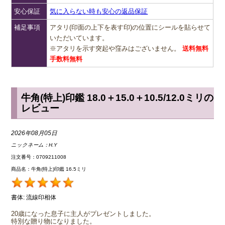
安心保証
気に入らない時も安心の返品保証
補足事項
アタリ(印面の上下を表す印)の位置にシールを貼らせて
いただいています。
※アタリを示す突起や窪みはございません。
送料無料
手数料無料
牛角(特上)印鑑 18.0＋15.0＋10.5/12.0ミリの
レビュー
2026年08月05日
ニックネーム：
H.Y
注文番号：0709211008
商品名：牛角(特上)印鑑 16.5ミリ
書体:
流線印相体
20歳になった息子に主人がプレゼントしました。
特別な贈り物になりました。