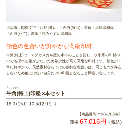
※写真：彫刻文字「西野 印太」「西野(ヨコ)」書体「流線印相体」、
「西野(たて)」書体「読みやすい印相体」
飴色の色合いが鮮やかな高級印材
牛角(特上)は、マダガスカル産の水牛のことを指し、水牛系の印材の
中でも採れる量が少ないため希少性が高く高級な印材です。飴色が非
常に鮮やかで、天然素材ならではの独特な色合いは、同じものが存在
しないため他にはない自分だけの印鑑となること間違いなしです。
うしつの
牛角(特上)印鑑 3本セット
18.0+15.0+10.5/12.0ミリ
【商品番号 md-3-1815m】
67,016円
価格
（税込)