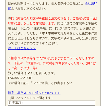
以外の彫刻は不可となります。個人名以外のご注文は、
会社用印
鑑
よりお買い求めください。
※
同じ内容の彫刻文字を複数ご注文の場合は、ご指定が無ければ
印影に違いを出して作製致します。
同じ印影での作製をご希望の
場合は、下記の 「注意事項」に「同じ印影で作製」とお書き添
えください。ただし、１本１本機械で荒彫りを行った後に手作業
による仕上げとなりますので、文字の太さや仕上がりは少し異な
ってまいりますのでご了承ください。
詳しくはこちら＞＞
※
旧字作り文字等をご入力いただきますとエラーとなりますの
で、下記の 「注意事項」に説明をお書き添えください。(例：は
しご高、まゆ濱 等)
難しい場合はFAXでお願いします。
FAX075-632-0089
その場合下記に「FAXで送信」とお書き下さい。
旧字・異字体でのご注文について＞＞
（新しいウィンドウで開きます）