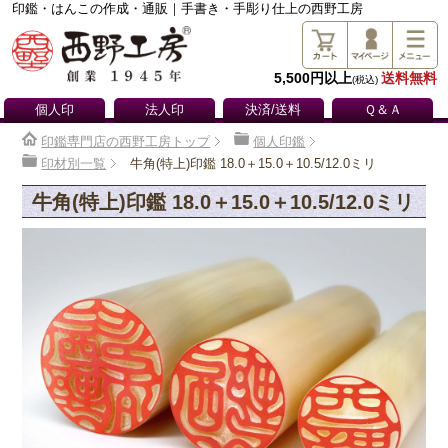
印鑑・はんこの作成・通販｜手書き・手彫り仕上の西野工房
5,500円以上
送料無料
(税込)
個人印
法人印
決済/送料
Ｑ＆Ａ
印鑑専門店の西野工房トップ
個人印鑑
印材別一覧
牛角(特上)印鑑 18.0＋15.0＋10.5/12.0ミリ
牛角(特上)印鑑 18.0＋15.0＋10.5/12.0ミリ