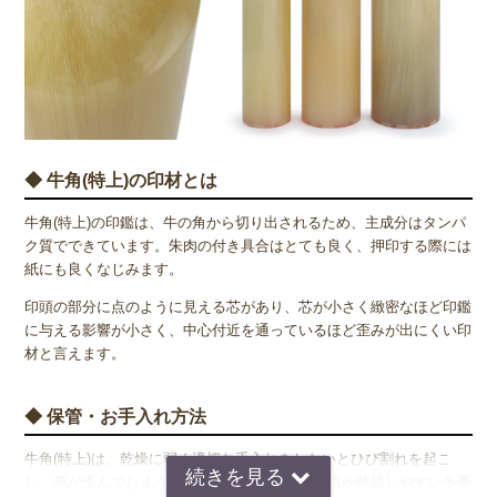
◆ 牛角(特上)の印材とは
牛角(特上)の印鑑は、牛の角から切り出されるため、主成分はタンパ
ク質でできています。朱肉の付き具合はとても良く、押印する際には
紙にも良くなじみます。
印頭の部分に点のように見える芯があり、芯が小さく緻密なほど印鑑
に与える影響が小さく、中心付近を通っているほど歪みが出にくい印
材と言えます。
◆ 保管・お手入れ方法
牛角(特上)は、乾燥に弱く適切な手入れをしないとひび割れを起こ
し、形が歪んでしまうことがあります。特に空気が乾燥しやすい冬季