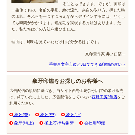
ることもできます。ですが、実印は
一生使うもの。名前の字形、線の流れ、余白の取り方、押した時
の印影。それらを一つずつ考えながらデザインするには、どうし
ても時間がかかります。短納期を実現する方法はあります。た
だ、私たちはその方法を選びません。
理由は、印影を見ていただければ分かるはずです。
京印章作家 井ノ口清一
手書き文字印鑑と3日でできる印鑑の違い＞
象牙印鑑をお探しのお客様へ
広告配信の規約に基づき、当サイト西野工房(1号店)での象牙販売
は、終了いたしました。広告配信をしていない
西野工房2号店
をご
利用ください。
象牙(並)
象牙(中)
象牙(上)
象牙(特上)
極上芯持ち象牙
会社用印鑑