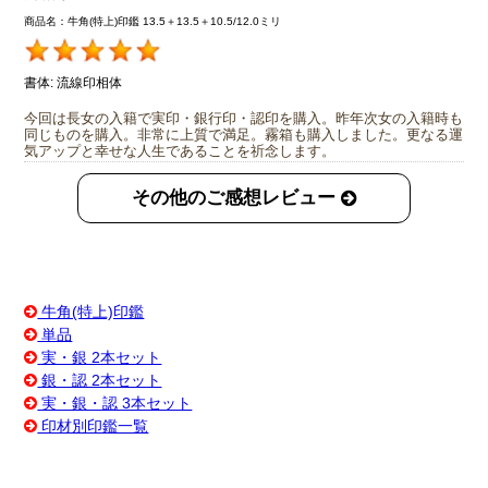
商品名：牛角(特上)印鑑 13.5＋13.5＋10.5/12.0ミリ
書体:
流線印相体
今回は長女の入籍で実印・銀行印・認印を購入。昨年次女の入籍時も
同じものを購入。非常に上質で満足。霧箱も購入しました。更なる運
気アップと幸せな人生であることを祈念します。
その他のご感想レビュー
牛角(特上)印鑑
単品
実・銀 2本セット
銀・認 2本セット
実・銀・認 3本セット
印材別印鑑一覧