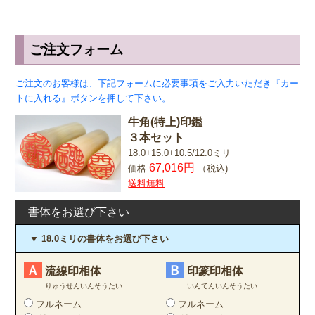
ご注文フォーム
ご注文のお客様は、下記フォームに必要事項をご入力いただき『カー
トに入れる』ボタンを押して下さい。
牛角(特上)印鑑
３本セット
18.0+15.0+10.5/12.0ミリ
67,016円
価格
（税込)
送料無料
書体をお選び下さい
▼ 18.0ミリの書体をお選び下さい
Ａ
Ｂ
流線印相体
印篆印相体
りゅうせんいんそうたい
いんてんいんそうたい
フルネーム
フルネーム