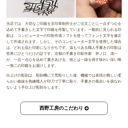
当店では、大切なご印鑑を京印章制作士がご注文ごとに一点ずつ心を
込めて手書きした文字で印鑑を作製しています。一般的に見られる印
影は、コンピューターの印影作成ソフトを使ってフォント文字を修正
して作成されます。しかし、そのコンピューター文字を使用した場合
は、どれも似た印影になりがちです。温もりある職人手書きの印影は
世界にひとつだけの証です。京都の手書き印影作家 井ノ口 清一
が、一点一点心を込めて書きあげる、他とは一線を画す味わい深い唯
一無二の印鑑をお届けします。
仕上げの彫刻は、彫刻機にて荒彫りした後、機械では表現が難しい柔
らかい曲線を熟練職人が印刀で丁寧に彫り、手書きの風合いを損なわ
ないよう手仕上げ彫刻をします。
西野工房のこだわり