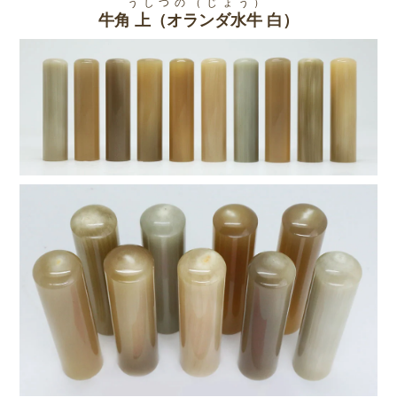
うしつの（じょう）
牛角 上（オランダ水牛 白）