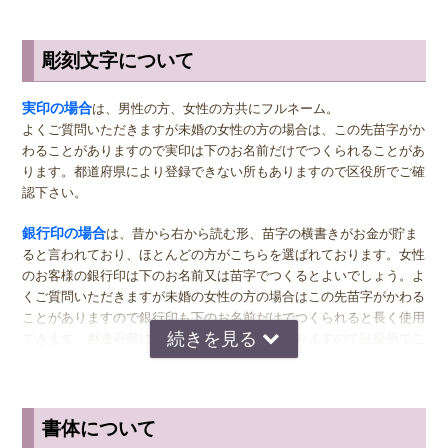
彫刻文字について
サイズ選びのアドバイス
実印
の男性用は、堂々とした大きいサイズの直径16.5ミリまたは18.0
実印の場合
は、男性の方、女性の方共にフルネーム。
ミリがおすすめです。女性用の実印でフルネームの場合は、15.0ミ
よくご質問いただきますが未婚の女性の方の場合は、この先苗字がか
リ。女性用の実印で名のみの場合は、13.5ミリがおすすめです。女性
わることがありますので実印は下のお名前だけでつくられることがあ
の方でご結婚されている場合は、ご主人様より小さいものをお選びに
ります。都道府県により登録できない所もありますので区役所でご確
なるのが一般的ですが、同じ大きさの実印でも問題ございません。女
認下さい。
性の方でも、企業家の方などビジネス上でもご使用になる場合は、男
女関係なく大きいものをおすすめします。代表者としての実印をお作
銀行印の場合
は、昔から右から読む形、苗字の横書きがお金が貯ま
り下さい。印材によっては、21.0ミリもご用意しています。ご入用の
ると言われており、ほとんどの方がこちらを選ばれております。女性
際は、各商品ページにてご確認ください。
のお客様の銀行印は下のお名前又は苗字でつくるとよいでしょう。よ
くご質問いただきますが未婚の女性の方の場合はこの先苗字がかわる
銀行印
の男性用は、16.5ミリがおすすめです。女性用は、13.5ミリ
ことがありますので銀行印も下のお名前だけでつくられると長く使用
がおすすめです。
できます。都道府県により登録できない所もありますので区役所でご
確認下さい。
認印
の男性用は、12.0ミリ。ただし、会社などで使用する場合は、
上司の方より大きいサイズの捺印は印象が悪い場合がありますので、
認印の場合
は、 男性の方も女性の方も認印は苗字。相手に何と文字
小さ目の10.5ミリが無難かもしれません。女性用は、10.5ミリがおす
が書いてあるのか読めるほうがいいかと思いますので当店では風格を
書体について
すめです。
出すならテンショ体、味わい深いものなら読みやすい印相体をオスス