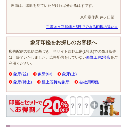
理由は、印影を見ていただければ分かるはずです。
京印章作家 井ノ口清一
手書き文字印鑑と3日でできる印鑑の違い＞
象牙印鑑をお探しのお客様へ
広告配信の規約に基づき、当サイト西野工房(1号店)での象牙販売
は、終了いたしました。広告配信をしていない
西野工房2号店
をご
利用ください。
象牙(並)
象牙(中)
象牙(上)
象牙(特上)
極上芯持ち象牙
会社用印鑑