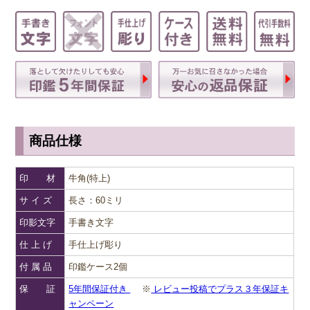
商品仕様
印 材
牛角(特上)
サ イ ズ
長さ：60ミリ
印影文字
手書き文字
仕 上 げ
手仕上げ彫り
付 属 品
印鑑ケース2個
保 証
5年間保証付き
※
レビュー投稿でプラス３年保証キ
ャンペーン