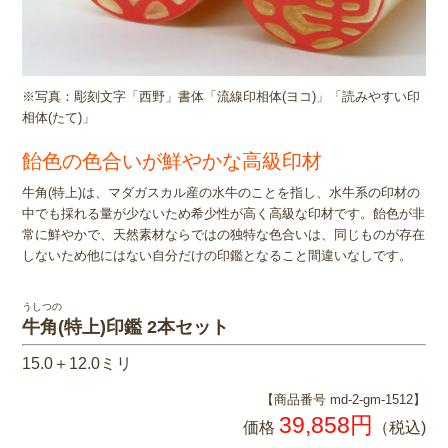
※写真：彫刻文字「西野」書体「流線印相体(ヨコ)」「読みやすい印
相体(たて)」
飴色の色合いが鮮やかな高級印材
牛角(特上)は、マダガスカル産の水牛のことを指し、水牛系の印材の
中でも採れる量が少ないため希少性が高く高級な印材です。飴色が非
常に鮮やかで、天然素材ならではの独特な色合いは、同じものが存在
しないため他にはない自分だけの印鑑となること間違いなしです。
うしつの
牛角(特上)印鑑 2本セット
15.0＋12.0ミリ
【商品番号 md-2-gm-1512】
39,858円
価格
（税込)