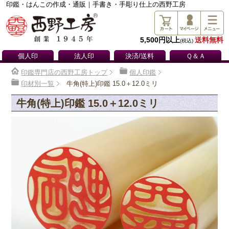
印鑑・はんこの作成・通販｜手書き・手彫り仕上の西野工房
5,500円以上
送料無料
(税込)
個人印
法人印
決済/送料
Ｑ＆Ａ
印鑑専門店の西野工房トップ
個人印鑑
印材別一覧
牛角(特上)印鑑 15.0＋12.0ミリ
牛角(特上)印鑑 15.0＋12.0ミリ