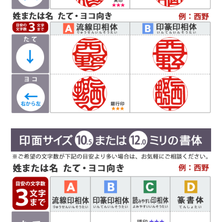
印相体を読みやすくした西野工房独自の書体で
す。認印によく使用され、他の書体より判読性が
高い書体になり、社内文書などの確認印としての
使用をお勧めしています。
Ｄ
篆書体
（てんしょたい）
実印や銀行印によく使用されます。西野工房で
は、篆書体の中でも印篆を使用し作成していま
す。厳粛で、格調高い印章としてよく使われま
す。紙幣に捺される由緒正しき書体です。
彫刻を
行う文字数やバランスによって、書体サンプルと
は異なり「上下左右の余白が広い場合や狭い場
合」がありますので、ご希望があるお客様は備考
欄にお書き添え下さい。