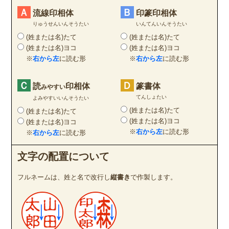
Ａ
Ｂ
流線印相体
印篆印相体
りゅうせんいんそうたい
いんてんいんそうたい
(姓または名)たて
(姓または名)たて
(姓または名)ヨコ
(姓または名)ヨコ
※
右から左
に読む形
※
右から左
に読む形
Ｃ
Ｄ
読
印相体
篆書体
みやすい
てんしょたい
よみやすいいんそうたい
(姓または名)たて
(姓または名)たて
(姓または名)ヨコ
(姓または名)ヨコ
※
右から左
に読む形
※
右から左
に読む形
文字の配置について
フルネームは、姓と名で改行し
縦書き
で作製します。