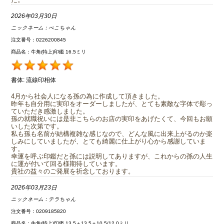
2026年03月30日
ニックネーム：
ぺこちゃん
注文番号：0226200845
商品名：牛角(特上)印鑑 16.5ミリ
書体:
流線印相体
4月から社会人になる孫の為に作成して頂きました。
昨年も自分用に実印をオーダーしましたが、とても素敵な字体で彫っ
ていただき感激しました。
孫の就職祝いには是非こちらのお店の実印をあげたくて、今回もお願
いした次第です。
私も孫も名前が結構複雑な感じなので、どんな風に出来上がるのか楽
しみにしていましたが、とても綺麗に仕上がり心から感謝していま
す。
幸運を呼ぶ印鑑だと孫には説明してありますが、これからの孫の人生
に運が付いて回る様期待しています。
貴社の益々のご発展を祈念しております。
2026年03月23日
ニックネーム：
テラちゃん
注文番号：0209185820
商品名：牛角(特上)印鑑 13.5＋13.5＋10.5/12.0ミリ