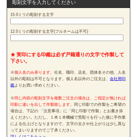
彫刻文字を入力してください
15.0ミリの彫刻する文字
12.0ミリの彫刻する文字(フルネームは不可)
★ 実印にする印鑑は必ず戸籍通りの文字で作製して
下さい。
※
個人名のみ承ります。
社名、職印、店名、団体名その他、人名
以外の彫刻は不可となります。個人名以外のご注文は、
会社用印
鑑
よりお買い求めください。
※
同じ内容の彫刻文字を複数ご注文の場合は、ご指定が無ければ
印影に違いを出して作製致します。
同じ印影での作製をご希望の
場合は、下記の 「注意事項」に「同じ印影で作製」とお書き添
えください。ただし、１本１本機械で荒彫りを行った後に手作業
による仕上げとなりますので、文字の太さや仕上がりは少し異な
ってまいりますのでご了承ください。
詳しくはこちら＞＞