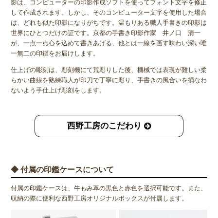
影は、コンピューターの印影作成ソフトを使ってフォント文字を修正
して作成されます。しかし、そのコンピューター文字を使用した場合
は、どれも似た印影になりがちです。温もりある職人手書きの印影は
世界にひとつだけの証です。京都の手書き印影作家 井ノ口 清一
が、一点一点心を込めて書きあげる、他とは一線を画す味わい深い唯
一無二の印鑑をお届けします。
仕上げの彫刻は、彫刻機にて荒彫りした後、機械では表現が難しい柔
らかい曲線を熟練職人が印刀で丁寧に彫り、手書きの風合いを損なわ
ないよう手仕上げ彫刻をします。
西野工房のこだわり
◆ 付属の印鑑ケースについて
付属の印鑑ケースは、牛もみ革の黒色と赤色を選択可能です。また、
収納の際に便利な西野工房オリジナルボックスが付属します。