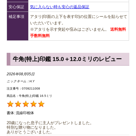
安心保証
気に入らない時も安心の返品保証
補足事項
アタリ(印面の上下を表す印)の位置にシールを貼らせて
いただいています。
※アタリを示す突起や窪みはございません。
送料無料
手数料無料
牛角(特上)印鑑 15.0＋12.0ミリのレビュー
2026年08月05日
ニックネーム：
H.Y
注文番号：0709211008
商品名：牛角(特上)印鑑 16.5ミリ
書体:
流線印相体
20歳になった息子に主人がプレゼントしました。
特別な贈り物になりました。
ありがとうございました。