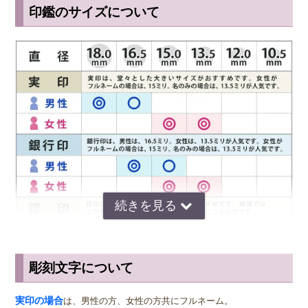
印鑑のサイズについて
彫刻文字について
サイズ選びのアドバイス
実印
の男性用は、堂々とした大きいサイズの直径16.5ミリまたは18.0
実印の場合
は、男性の方、女性の方共にフルネーム。