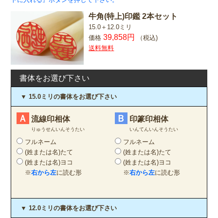
牛角(特上)印鑑 2本セット
15.0＋12.0ミリ
39,858円
価格
（税込)
送料無料
書体をお選び下さい
▼ 15.0ミリの書体をお選び下さい
Ａ
Ｂ
流線印相体
印篆印相体
りゅうせんいんそうたい
いんてんいんそうたい
フルネーム
フルネーム
(姓または名)たて
(姓または名)たて
(姓または名)ヨコ
(姓または名)ヨコ
※
右から左
に読む形
※
右から左
に読む形
▼ 12.0ミリの書体をお選び下さい