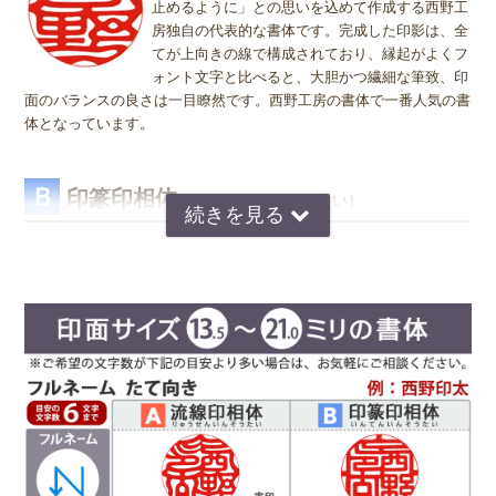
"ヨコ" どちらを選んで頂いても、選択によりデザインが変わること
止めるように」との思いを込めて作成する西野工
はございませんので "たて" "ヨコ" どちらかをご選択願います。
房独自の代表的な書体です。完成した印影は、全
てが上向きの線で構成されており、縁起がよくフ
ォント文字と比べると、大胆かつ繊細な筆致、印
面のバランスの良さは一目瞭然です。西野工房の書体で一番人気の書
体となっています。
Ｂ
印篆印相体
（いんてんいんそうたい）
京印章の極意 印篆（いんてん）を印相体風にア
レンジした、直線で構成された西野工房独自の書
体です。文字はそれぞれ画数が異なり全体のバラ
ンスをとるのが難しいのですが、独自の作風で文
字を折り曲げ、空間を埋めるデザインが特徴で
す。直線基調の印影は、気品があり上品な印象で
好まれています。定評のある西野センスで全体のバランスを整え枠内
に収めます。
Ｃ
読
印相体
みやすい
(よみやすいいんそうたい)