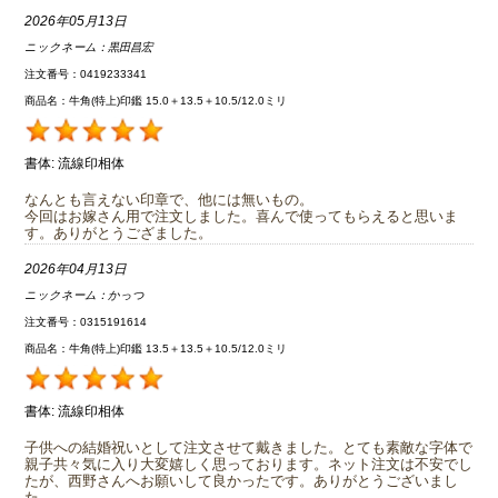
2026年05月13日
ニックネーム：
黒田昌宏
注文番号：0419233341
商品名：牛角(特上)印鑑 15.0＋13.5＋10.5/12.0ミリ
書体:
流線印相体
なんとも言えない印章で、他には無いもの。
今回はお嫁さん用で注文しました。喜んで使ってもらえると思いま
す。ありがとうござました。
2026年04月13日
ニックネーム：
かっつ
注文番号：0315191614
商品名：牛角(特上)印鑑 13.5＋13.5＋10.5/12.0ミリ
書体:
流線印相体
子供への結婚祝いとして注文させて戴きました。とても素敵な字体で
親子共々気に入り大変嬉しく思っております。ネット注文は不安でし
たが、西野さんへお願いして良かったです。ありがとうございまし
た。