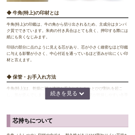
◆ 牛角(特上)の印材とは
牛角(特上)の印鑑は、牛の角から切り出されるため、主成分はタンパ
ク質でできています。朱肉の付き具合はとても良く、押印する際には
紙にも良くなじみます。
印頭の部分に点のように見える芯があり、芯が小さく緻密なほど印鑑
に与える影響が小さく、中心付近を通っているほど歪みが出にくい印
材と言えます。
◆ 保管・お手入れ方法
牛角(特上)は、乾燥に弱く適切な手入れをしないとひび割れを起こ
し、形が歪んでしまうことがあります。特に空気が乾燥しやすい冬季
は、印鑑をケース外に置いておかないように注意が必要です。また、
牛角(特上)の主成分がタンパク質であるため、虫食いが発生する場合
がありますので、必ず印鑑ケースに入れて保管することを推奨してい
芯持ちについて
ます。