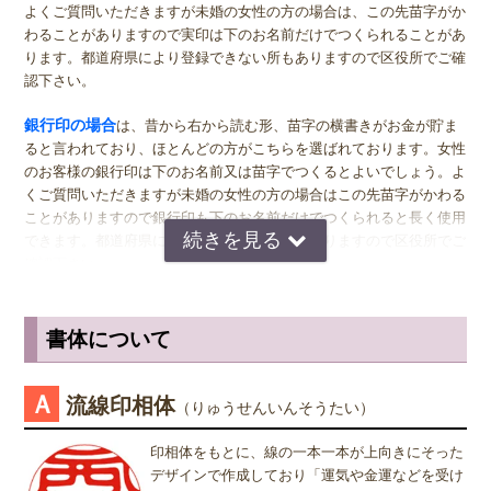
ミリがおすすめです。女性用の実印でフルネームの場合は、15.0ミ
よくご質問いただきますが未婚の女性の方の場合は、この先苗字がか
リ。女性用の実印で名のみの場合は、13.5ミリがおすすめです。女性
わることがありますので実印は下のお名前だけでつくられることがあ
の方でご結婚されている場合は、ご主人様より小さいものをお選びに
ります。都道府県により登録できない所もありますので区役所でご確
なるのが一般的ですが、同じ大きさの実印でも問題ございません。女
認下さい。
性の方でも、企業家の方などビジネス上でもご使用になる場合は、男
女関係なく大きいものをおすすめします。代表者としての実印をお作
銀行印の場合
は、昔から右から読む形、苗字の横書きがお金が貯ま
り下さい。印材によっては、21.0ミリもご用意しています。ご入用の
ると言われており、ほとんどの方がこちらを選ばれております。女性
際は、各商品ページにてご確認ください。
のお客様の銀行印は下のお名前又は苗字でつくるとよいでしょう。よ
くご質問いただきますが未婚の女性の方の場合はこの先苗字がかわる
銀行印
の男性用は、16.5ミリがおすすめです。女性用は、13.5ミリ
ことがありますので銀行印も下のお名前だけでつくられると長く使用
がおすすめです。
できます。都道府県により登録できない所もありますので区役所でご
確認下さい。
認印
の男性用は、12.0ミリ。ただし、会社などで使用する場合は、
上司の方より大きいサイズの捺印は印象が悪い場合がありますので、
認印の場合
は、 男性の方も女性の方も認印は苗字。相手に何と文字
小さ目の10.5ミリが無難かもしれません。女性用は、10.5ミリがおす
が書いてあるのか読めるほうがいいかと思いますので当店では風格を
書体について
すめです。
出すならテンショ体、味わい深いものなら読みやすい印相体をオスス
メしております。
※実印・銀行印・認印の表記は、当店で分類上分けさせて頂いており
Ａ
流線印相体
（りゅうせんいんそうたい）
ますが、銀行印をご注文された場合でも、実印や認印として、また
姓または名で、漢字1文字のお客様
は、実印をご注文された場合でも、銀行印・認印としてご使用頂いて
『書体』をお選び頂く際、漢字一文字のお客様の場合は "たて" "ヨ
印相体をもとに、線の一本一本が上向きにそった
も問題ありません。ご使用用途は、お客様のご判断でご使用頂けま
コ" どちらを選択すればよいのかお問い合わせを頂きます。 "たて"
デザインで作成しており「運気や金運などを受け
す。