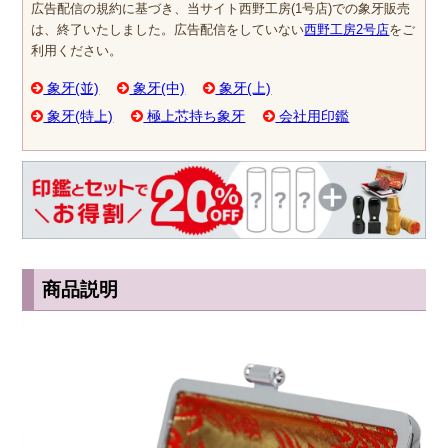
広告配信の規約に基づき、当サイト西野工房(1号店)での象牙販売
は、終了いたしました。広告配信をしていない
西野工房2号店
をご
利用ください。
象牙(並)
象牙(中)
象牙(上)
象牙(特上)
極上芯持ち象牙
会社用印鑑
商品説明