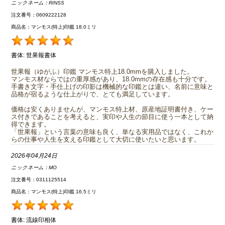
ニックネーム：
RINSS
注文番号：0609222128
商品名：マンモス(特上)印鑑 18.0ミリ
書体:
世果報書体
世果報（ゆがふ）印鑑 マンモス特上18.0mmを購入しました。
マンモス材ならではの重厚感があり、18.0mmの存在感も十分です。
手書き文字・手仕上げの印影は機械的な印鑑とは違い、名前に意味と
品格が宿るような仕上がりで、とても満足しています。
価格は安くありませんが、マンモス特上材、原産地証明書付き、ケー
ス付きであることを考えると、実印や人生の節目に使う一本として納
得できます。
「世果報」という言葉の意味も良く、単なる実用品ではなく、これか
らの仕事や人生を支える印鑑として大切に使いたいと思います。
2026年04月24日
ニックネーム：
MO
注文番号：0311125514
商品名：マンモス(特上)印鑑 16.5ミリ
書体:
流線印相体