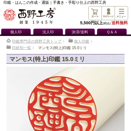
印鑑・はんこの作成・通販｜手書き・手彫り仕上の西野工房
5,500円以上
送料無料
(税込)
個人印
法人印
決済/送料
Ｑ＆Ａ
印鑑専門店の西野工房トップ
個人印鑑
印材別一覧
マンモス(特上)印鑑 15.0ミリ
マンモス(特上)印鑑 15.0ミリ