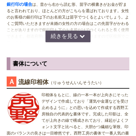
女関係なく大きいものをおすすめします。代表者としての実印をお作
銀行印の場合
は、昔から右から読む形、苗字の横書きがお金が貯ま
り下さい。印材によっては、21.0ミリもご用意しています。ご入用の
ると言われており、ほとんどの方がこちらを選ばれております。女性
際は、各商品ページにてご確認ください。
のお客様の銀行印は下のお名前又は苗字でつくるとよいでしょう。よ
くご質問いただきますが未婚の女性の方の場合はこの先苗字がかわる
銀行印
の男性用は、16.5ミリがおすすめです。女性用は、13.5ミリ
ことがありますので銀行印も下のお名前だけでつくられると長く使用
がおすすめです。
できます。都道府県により登録できない所もありますので区役所でご
確認下さい。
認印
の男性用は、12.0ミリ。ただし、会社などで使用する場合は、
上司の方より大きいサイズの捺印は印象が悪い場合がありますので、
認印の場合
は、 男性の方も女性の方も認印は苗字。相手に何と文字
小さ目の10.5ミリが無難かもしれません。女性用は、10.5ミリがおす
が書いてあるのか読めるほうがいいかと思いますので当店では風格を
書体について
すめです。
出すならテンショ体、味わい深いものなら読みやすい印相体をオスス
メしております。
※実印・銀行印・認印の表記は、当店で分類上分けさせて頂いており
Ａ
流線印相体
（りゅうせんいんそうたい）
ますが、銀行印をご注文された場合でも、実印や認印として、また
姓または名で、漢字1文字のお客様
は、実印をご注文された場合でも、銀行印・認印としてご使用頂いて
『書体』をお選び頂く際、漢字一文字のお客様の場合は "たて" "ヨ
印相体をもとに、線の一本一本が上向きにそった
も問題ありません。ご使用用途は、お客様のご判断でご使用頂けま
コ" どちらを選択すればよいのかお問い合わせを頂きます。 "たて"
デザインで作成しており「運気や金運などを受け
す。
"ヨコ" どちらを選んで頂いても、選択によりデザインが変わること
止めるように」との思いを込めて作成する西野工
はございませんので "たて" "ヨコ" どちらかをご選択願います。
房独自の代表的な書体です。完成した印影は、全
てが上向きの線で構成されており、縁起がよくフ
ォント文字と比べると、大胆かつ繊細な筆致、印
面のバランスの良さは一目瞭然です。西野工房の書体で一番人気の書