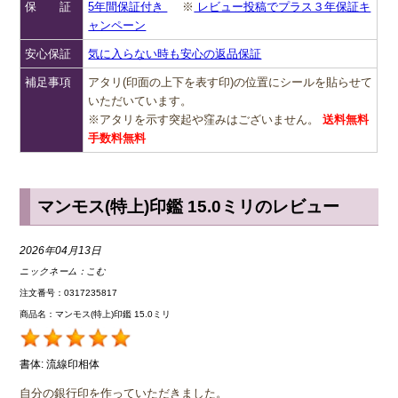
保 証
5年間保証付き
※
レビュー投稿でプラス３年保証キ
ャンペーン
安心保証
気に入らない時も安心の返品保証
補足事項
アタリ(印面の上下を表す印)の位置にシールを貼らせて
いただいています。
※アタリを示す突起や窪みはございません。
送料無料
手数料無料
マンモス(特上)印鑑 15.0ミリのレビュー
2026年04月13日
ニックネーム：
こむ
注文番号：0317235817
商品名：マンモス(特上)印鑑 15.0ミリ
書体:
流線印相体
自分の銀行印を作っていただきました。