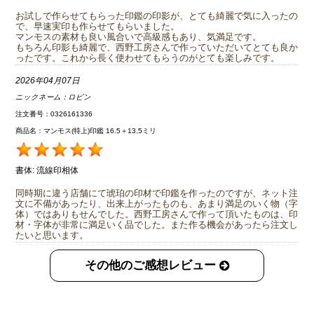
お試しで作らせてもらった印鑑の印影が、とても綺麗で気に入ったの
で、早速実印も作らせてもらいました。
マンモスの素材も良い風合いで高級感もあり、気満足です。
もちろん印影も綺麗で、西野工房さんで作っていただいてとても良か
ったです。これから長く使わせてもらうのがとても楽しみです。
2026年04月07日
ニックネーム：
ロビン
注文番号：0326161336
商品名：マンモス(特上)印鑑 16.5＋13.5ミリ
書体:
流線印相体
同時期に違う店舗にて琥珀の印材で印鑑を作ったのですが、ネット注
文に不備があったり、出来上がったものも、あまり満足のいく物（字
体）ではありもせんでした。西野工房さんで作って頂いたものは、印
材・字体が非常に満足いく品でした。また作る機会があったら注文し
たいと思います。
その他のご感想レビュー