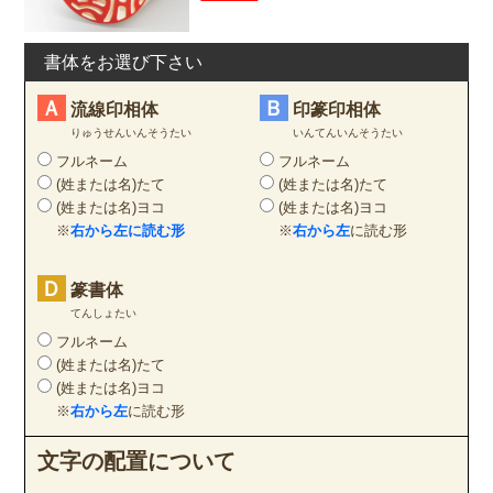
書体をお選び下さい
Ａ
Ｂ
流線印相体
印篆印相体
りゅうせんいんそうたい
いんてんいんそうたい
フルネーム
フルネーム
(姓または名)たて
(姓または名)たて
(姓または名)ヨコ
(姓または名)ヨコ
※
右から左に読む形
※
右から左
に読む形
Ｄ
篆書体
てんしょたい
フルネーム
(姓または名)たて
(姓または名)ヨコ
※
右から左
に読む形
文字の配置について