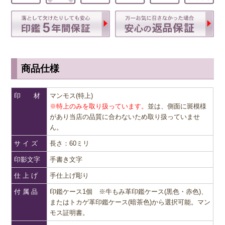
商品仕様
印 材
マンモス(特上)
※特上のみを取り扱っています。
並は、側面に斑模様
があり当店の品質に合わないため取り扱っていませ
ん。
サ イ ズ
長さ：60ミリ
印影文字
手書き文字
仕 上 げ
手仕上げ彫り
付 属 品
印鑑ケース1個 ※牛もみ革印鑑ケース(黒色・赤色)、
またはトカゲ革印鑑ケース(暗茶色)から選択可能。マン
モス証明書。