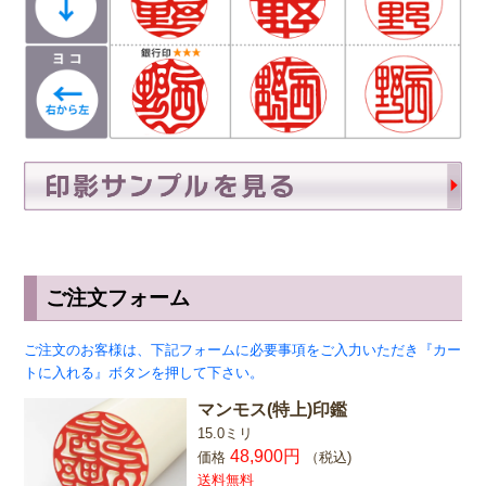
す。紙幣に捺される由緒正しき書体です。
彫刻を
行う文字数やバランスによって、書体サンプルと
は異なり「上下左右の余白が広い場合や狭い場
合」がありますので、ご希望があるお客様は備考
欄にお書き添え下さい。
ご注文フォーム
ご注文のお客様は、下記フォームに必要事項をご入力いただき『カー
トに入れる』ボタンを押して下さい。
マンモス(特上)印鑑
15.0ミリ
48,900円
価格
（税込)
送料無料