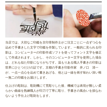
当店では、大切なご印鑑を京印章制作士がご注文ごとに一点ずつ心を
込めて手書きした文字で印鑑を作製しています。一般的に見られる印
影は、コンピューターの印影作成ソフトを使ってフォント文字を修正
して作成されます。しかし、そのコンピューター文字を使用した場合
は、どれも似た印影になりがちです。温もりある職人手書きの印影は
世界にひとつだけの証です。京都の手書き印影作家 井ノ口 清一
が、一点一点心を込めて書きあげる、他とは一線を画す味わい深い唯
一無二の印鑑をお届けします。
仕上げの彫刻は、彫刻機にて荒彫りした後、機械では表現が難しい柔
らかい曲線を熟練職人が印刀で丁寧に彫り、手書きの風合いを損なわ
ないよう手仕上げ彫刻をします。