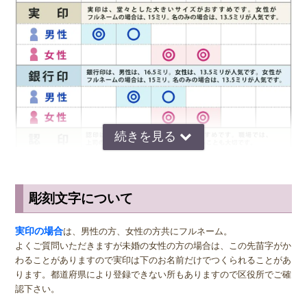
◆ お手入れ
側面は、オリーブオイルなどで磨くことで長持ちします。印面のお手
入れの際には、硬いもので強く擦ってしまうと傷んでしまいますの
で、柔らかい布か紙で拭ってください。朱肉の汚れがひどい場合は、
折り畳んだ柔らかい布か紙に油（サラダ油）をひたし、この上で繰り
返し印面をを軽く叩くようにすると古く固まっていた朱肉のかすやご
みを取り除くことができます。あとは、柔らかい布か紙で拭えば印面
のお掃除の完了です。
ウェットティッシュで拭くのは印面を保護する朱が剥がれてしまいま
すのでおやめ下さい。大事な印鑑の保管には、衝撃や乾燥に強い印鑑
ケースでの保管をおすすめします。
彫刻文字について
サイズ選びのアドバイス
実印
の男性用は、堂々とした大きいサイズの直径16.5ミリまたは18.0
実印の場合
は、男性の方、女性の方共にフルネーム。
ミリがおすすめです。女性用の実印でフルネームの場合は、15.0ミ
よくご質問いただきますが未婚の女性の方の場合は、この先苗字がか
リ。女性用の実印で名のみの場合は、13.5ミリがおすすめです。女性
わることがありますので実印は下のお名前だけでつくられることがあ
の方でご結婚されている場合は、ご主人様より小さいものをお選びに
ります。都道府県により登録できない所もありますので区役所でご確
なるのが一般的ですが、同じ大きさの実印でも問題ございません。女
認下さい。
性の方でも、企業家の方などビジネス上でもご使用になる場合は、男