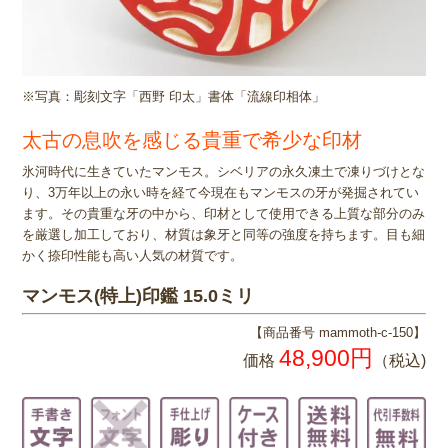
※写真：彫刻文字「西野 印太」書体「流線印相体」
太古の息吹を感じる貴重で希少な印材
氷河時代に生きていたマンモス。シベリアの永久凍土で凍りづけとな
り、3万年以上の永い時を経て今現在もマンモスの牙が発掘されてい
ます。その貴重な牙の中から、印材として使用できる上質な部分のみ
を厳選し加工しており、材質は象牙と同等の強度を持ちます。目も細
かく捺印性能も高い人気の材質です。
マンモス(特上)印鑑 15.0ミリ
【商品番号 mammoth-c-150】
48,900円
価格
（税込)