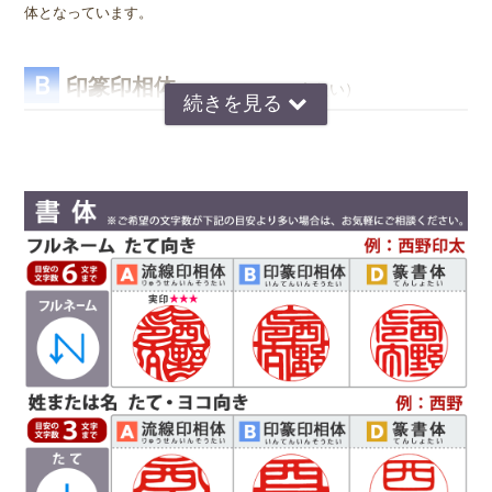
体となっています。
Ｂ
印篆印相体
（いんてんいんそうたい）
京印章の極意 印篆（いんてん）を印相体風にア
レンジした、直線で構成された西野工房独自の書
体です。文字はそれぞれ画数が異なり全体のバラ
ンスをとるのが難しいのですが、独自の作風で文
字を折り曲げ、空間を埋めるデザインが特徴で
す。直線基調の印影は、気品があり上品な印象で
好まれています。定評のある西野センスで全体のバランスを整え枠内
に収めます。
Ｄ
篆書体
（てんしょたい）
実印や銀行印によく使用されます。西野工房で
は、篆書体の中でも印篆を使用し作成していま
す。厳粛で、格調高い印章としてよく使われま