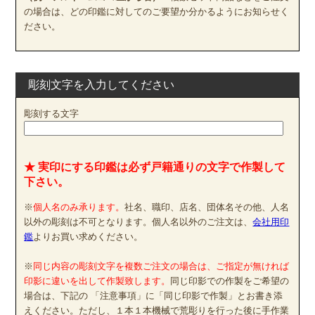
の場合は、どの印鑑に対してのご要望か分かるようにお知らせく
ださい。
彫刻文字を入力してください
彫刻する文字
★ 実印にする印鑑は必ず戸籍通りの文字で作製して
下さい。
※
個人名のみ承ります。
社名、職印、店名、団体名その他、人名
以外の彫刻は不可となります。個人名以外のご注文は、
会社用印
鑑
よりお買い求めください。
※
同じ内容の彫刻文字を複数ご注文の場合は、ご指定が無ければ
印影に違いを出して作製致します。
同じ印影での作製をご希望の
場合は、下記の 「注意事項」に「同じ印影で作製」とお書き添
えください。ただし、１本１本機械で荒彫りを行った後に手作業