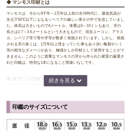
◆ マンモス印材とは
マンモスは、今から9千年～1万年以上前の氷河時代に、最低気温が
氷点下50℃以下にもなるシベリアの厳しい寒さの中で生息していまし
た。体高は大きいもので4メートル、体重は6～10トンもあり、牙の
長さは2.7～3.6メートルという大きなもので、現在ユーコン、アラス
カ、シベリア等で骨や牙等が数多く発掘されています。しかし、発掘
される牙の多くは、1万年以上埋まっていた事もあり深い亀裂やシミ
等の相当なダメージがあり、極僅かしか印材として使用することがで
きません。このように貴重なマンモスの牙から作られた硬質の厳選さ
れた印鑑は、特別な1本になること間違いなしです。
◆ 象牙にも匹敵する品質
マンモスの牙は、象牙同様に高級印材として扱われています。乳白色
の高級感ある艶と、吸い付くような朱肉の乗りは象牙に勝るとも劣ら
ない印材です。側面には繊維的な縞模様がうっすらと見られます。天
印鑑のサイズについて
然材ですので商品写真と色や模様が違う場合がありますので、予めご
容赦下さい。