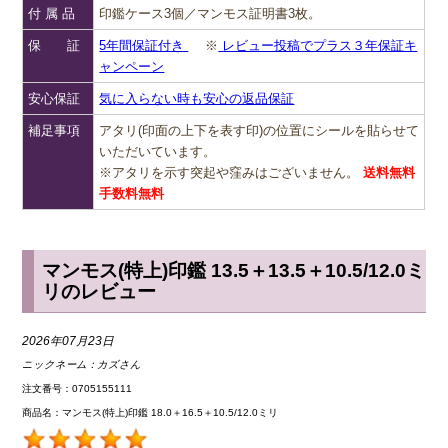
付 属 品
印鑑ケース3個／マンモス証明書3枚。
保 証
5年間保証付き
※
レビュー投稿でプラス３年保証キ
ャンペーン
安心保証
気に入らない時も安心の返品保証
補足事項
アタリ(印面の上下を表す印)の位置にシールを貼らせて
いただいています。
※アタリを示す突起や窪みはございません。
送料無料
手数料無料
マンモス(特上)印鑑 13.5＋13.5＋10.5/12.0ミ
リのレビュー
2026年07月23日
ニックネーム：
カズさん
注文番号：0705155111
商品名：マンモス(特上)印鑑 18.0＋16.5＋10.5/12.0ミリ