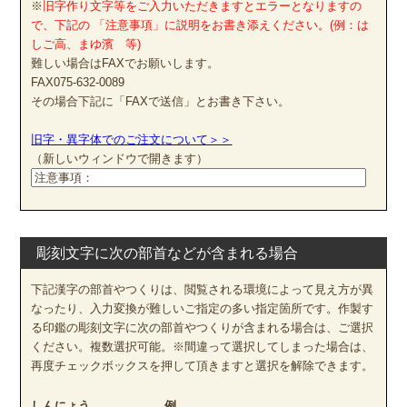
※
旧字作り文字等をご入力いただきますとエラーとなりますの
で、下記の 「注意事項」に説明をお書き添えください。(例：は
しご高、まゆ濱 等)
難しい場合はFAXでお願いします。
FAX075-632-0089
その場合下記に「FAXで送信」とお書き下さい。
旧字・異字体でのご注文について＞＞
（新しいウィンドウで開きます）
彫刻文字に次の部首などが含まれる場合
下記漢字の部首やつくりは、閲覧される環境によって見え方が異
なったり、入力変換が難しいご指定の多い指定箇所です。作製す
る印鑑の彫刻文字に次の部首やつくりが含まれる場合は、ご選択
ください。複数選択可能。※間違って選択してしまった場合は、
再度チェックボックスを押して頂きますと選択を解除できます。
しんにょう
例