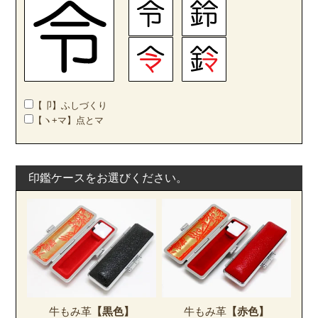
【卩】ふしづくり
【ヽ+マ】点とマ
印鑑ケースをお選びください。
牛もみ革
【黒色】
牛もみ革
【赤色】