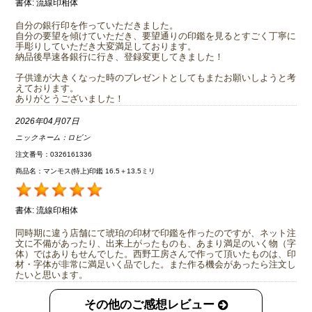
書体:
流線印相体
自分の銀行印を作っていただきました。
自分の要望を傾けていただき、要望通りの印鑑を見るとすごく丁寧に
手彫りしていただき大変満足しております。
納品後早速各銀行に行き、登録変更してきました！
子供達が大きくなった時のプレゼントとしてもまたお願いしようと考
えております。
ありがとうございました！
2026年04月07日
ニックネーム：
ロビン
注文番号：0326161336
商品名：マンモス(特上)印鑑 16.5＋13.5ミリ
書体:
流線印相体
同時期に違う店舗にて琥珀の印材で印鑑を作ったのですが、ネット注
文に不備があったり、出来上がったものも、あまり満足のいく物（字
体）ではありもせんでした。西野工房さんで作って頂いたものは、印
材・字体が非常に満足いく品でした。また作る機会があったら注文し
たいと思います。
その他のご感想レビュー