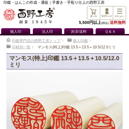
印鑑・はんこの作成・通販｜手書き・手彫り仕上の西野工房
5,500円以上
送料無料
(税込)
個人印
法人印
決済/送料
Ｑ＆Ａ
印鑑専門店の西野工房トップ
個人印鑑
印材別一覧
マンモス(特上)印鑑 13.5＋13.5＋10.5/12.0ミリ
マンモス(特上)印鑑 13.5＋13.5＋10.5/12.0
ミリ