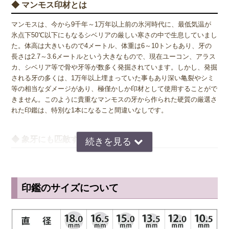
◆ マンモス印材とは
マンモスは、今から9千年～1万年以上前の氷河時代に、最低気温が
氷点下50℃以下にもなるシベリアの厳しい寒さの中で生息していまし
た。体高は大きいもので4メートル、体重は6～10トンもあり、牙の
長さは2.7～3.6メートルという大きなもので、現在ユーコン、アラス
カ、シベリア等で骨や牙等が数多く発掘されています。しかし、発掘
される牙の多くは、1万年以上埋まっていた事もあり深い亀裂やシミ
等の相当なダメージがあり、極僅かしか印材として使用することがで
きません。このように貴重なマンモスの牙から作られた硬質の厳選さ
れた印鑑は、特別な1本になること間違いなしです。
◆ 象牙にも匹敵する品質
マンモスの牙は、象牙同様に高級印材として扱われています。乳白色
の高級感ある艶と、吸い付くような朱肉の乗りは象牙に勝るとも劣ら
ない印材です。側面には繊維的な縞模様がうっすらと見られます。天
印鑑のサイズについて
然材ですので商品写真と色や模様が違う場合がありますので、予めご
容赦下さい。