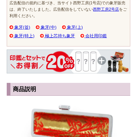
広告配信の規約に基づき、当サイト西野工房(1号店)での象牙販売
は、終了いたしました。広告配信をしていない
西野工房2号店
をご
利用ください。
象牙(並)
象牙(中)
象牙(上)
象牙(特上)
極上芯持ち象牙
会社用印鑑
商品説明