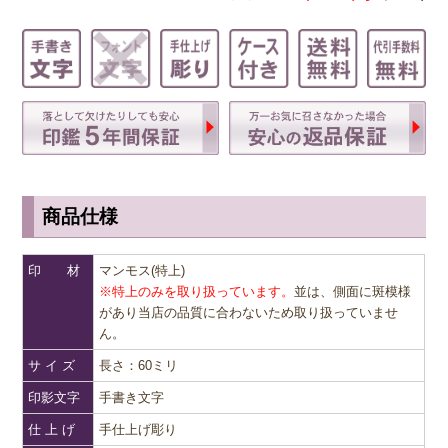
商品仕様
印 材
マンモス(特上)
※特上のみを取り扱っています。
並は、側面に斑模様
があり当店の品質に合わないため取り扱っていませ
ん。
サ イ ズ
長さ：60ミリ
印影文字
手書き文字
仕 上 げ
手仕上げ彫り