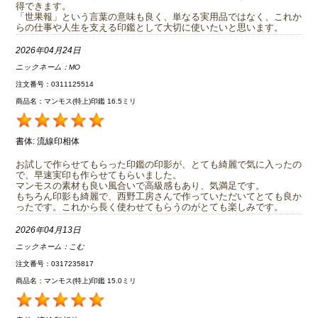
得できます。
「世果報」という言葉の意味も良く、単なる実用品ではなく、これか
らの仕事や人生を支える印鑑として大切に使いたいと思います。
2026年04月24日
ニックネーム：
MO
注文番号：0311125514
商品名：マンモス(特上)印鑑 16.5ミリ
書体:
流線印相体
お試しで作らせてもらった印鑑の印影が、とても綺麗で気に入ったの
で、早速実印も作らせてもらいました。
マンモスの素材も良い風合いで高級感もあり、気満足です。
もちろん印影も綺麗で、西野工房さんで作っていただいてとても良か
ったです。これから長く使わせてもらうのがとても楽しみです。
2026年04月13日
ニックネーム：
こむ
注文番号：0317235817
商品名：マンモス(特上)印鑑 15.0ミリ