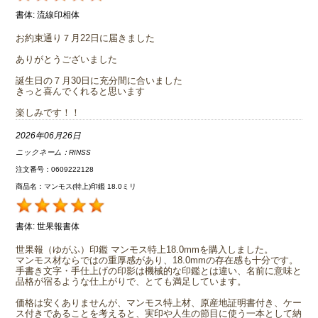
書体:
流線印相体
お約束通り７月22日に届きました
ありがとうございました
誕生日の７月30日に充分間に合いました
きっと喜んでくれると思います
楽しみです！！
2026年06月26日
ニックネーム：
RINSS
注文番号：0609222128
商品名：マンモス(特上)印鑑 18.0ミリ
書体:
世果報書体
世果報（ゆがふ）印鑑 マンモス特上18.0mmを購入しました。
マンモス材ならではの重厚感があり、18.0mmの存在感も十分です。
手書き文字・手仕上げの印影は機械的な印鑑とは違い、名前に意味と
品格が宿るような仕上がりで、とても満足しています。
価格は安くありませんが、マンモス特上材、原産地証明書付き、ケー
ス付きであることを考えると、実印や人生の節目に使う一本として納