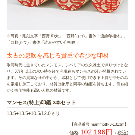
※写真：彫刻文字「西野 印太」「西野(ヨコ)」書体「流線印相体」、
「西野(たて)」書体「読みやすい印相体」
太古の息吹を感じる貴重で希少な印材
氷河時代に生きていたマンモス。シベリアの永久凍土で凍りづけとな
り、3万年以上の永い時を経て今現在もマンモスの牙が発掘されてい
ます。その貴重な牙の中から、印材として使用できる上質な部分のみ
を厳選し加工しており、材質は象牙と同等の強度を持ちます。目も細
かく捺印性能も高い人気の材質です。
マンモス(特上)印鑑 3本セット
13.5+13.5+10.5/12.0ミリ
【商品番号 mammoth-3-1313m】
102,196円
価格
（税込)