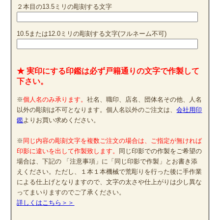
２本目の13.5ミリの彫刻する文字
10.5または12.0ミリの彫刻する文字(フルネーム不可)
★ 実印にする印鑑は必ず戸籍通りの文字で作製して
下さい。
※
個人名のみ承ります。
社名、職印、店名、団体名その他、人名
以外の彫刻は不可となります。個人名以外のご注文は、
会社用印
鑑
よりお買い求めください。
※
同じ内容の彫刻文字を複数ご注文の場合は、ご指定が無ければ
印影に違いを出して作製致します。
同じ印影での作製をご希望の
場合は、下記の 「注意事項」に「同じ印影で作製」とお書き添
えください。ただし、１本１本機械で荒彫りを行った後に手作業
による仕上げとなりますので、文字の太さや仕上がりは少し異な
ってまいりますのでご了承ください。
詳しくはこちら＞＞