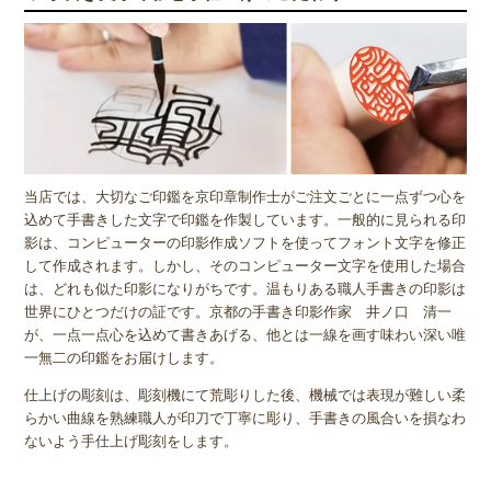
当店では、大切なご印鑑を京印章制作士がご注文ごとに一点ずつ心を
込めて手書きした文字で印鑑を作製しています。一般的に見られる印
影は、コンピューターの印影作成ソフトを使ってフォント文字を修正
して作成されます。しかし、そのコンピューター文字を使用した場合
は、どれも似た印影になりがちです。温もりある職人手書きの印影は
世界にひとつだけの証です。京都の手書き印影作家 井ノ口 清一
が、一点一点心を込めて書きあげる、他とは一線を画す味わい深い唯
一無二の印鑑をお届けします。
仕上げの彫刻は、彫刻機にて荒彫りした後、機械では表現が難しい柔
らかい曲線を熟練職人が印刀で丁寧に彫り、手書きの風合いを損なわ
ないよう手仕上げ彫刻をします。