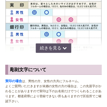
◆ お手入れ
側面は、オリーブオイルなどで磨くことで長持ちします。印面のお手
入れの際には、硬いもので強く擦ってしまうと傷んでしまいますの
で、柔らかい布か紙で拭ってください。朱肉の汚れがひどい場合は、
折り畳んだ柔らかい布か紙に油（サラダ油）をひたし、この上で繰り
返し印面をを軽く叩くようにすると古く固まっていた朱肉のかすやご
みを取り除くことができます。あとは、柔らかい布か紙で拭えば印面
のお掃除の完了です。
ウェットティッシュで拭くのは印面を保護する朱が剥がれてしまいま
すのでおやめ下さい。大事な印鑑の保管には、衝撃や乾燥に強い印鑑
ケースでの保管をおすすめします。
彫刻文字について
サイズ選びのアドバイス
実印
の男性用は、堂々とした大きいサイズの直径16.5ミリまたは18.0
実印の場合
は、男性の方、女性の方共にフルネーム。
ミリがおすすめです。女性用の実印でフルネームの場合は、15.0ミ
よくご質問いただきますが未婚の女性の方の場合は、この先苗字がか
リ。女性用の実印で名のみの場合は、13.5ミリがおすすめです。女性
わることがありますので実印は下のお名前だけでつくられることがあ
の方でご結婚されている場合は、ご主人様より小さいものをお選びに
ります。都道府県により登録できない所もありますので区役所でご確
なるのが一般的ですが、同じ大きさの実印でも問題ございません。女
認下さい。
性の方でも、企業家の方などビジネス上でもご使用になる場合は、男