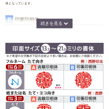
体となっています。
Ｂ
印篆印相体
（いんてんいんそうたい）
京印章の極意 印篆（いんてん）を印相体風にア
レンジした、直線で構成された西野工房独自の書
体です。文字はそれぞれ画数が異なり全体のバラ
ンスをとるのが難しいのですが、独自の作風で文
字を折り曲げ、空間を埋めるデザインが特徴で
す。直線基調の印影は、気品があり上品な印象で
好まれています。定評のある西野センスで全体のバランスを整え枠内
に収めます。
Ｃ
読
印相体
みやすい
(よみやすいいんそうたい)
印相体を読みやすくした西野工房独自の書体で
す。認印によく使用され、他の書体より判読性が
高い書体になり、社内文書などの確認印としての
使用をお勧めしています。