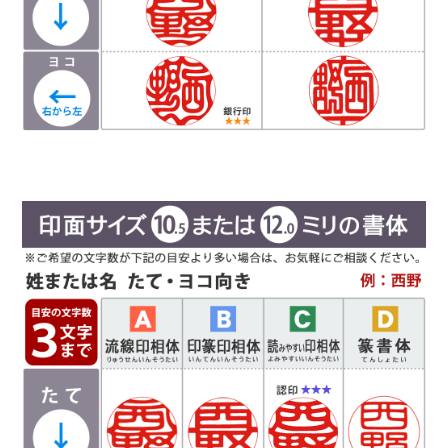
Ｄ
篆書体
（てんしょたい）
実印や銀行印によく使用されます。西野工房で
は、篆書体の中でも印篆を使用し作成していま
す。厳粛で、格調高い印章としてよく使われま
す。紙幣に捺される由緒正しき書体です。
彫刻を
行う文字数やバランスによって、書体サンプルと
は異なり「上下左右の余白が広い場合や狭い場
合」がありますので、ご希望があるお客様は備考
欄にお書き添え下さい。