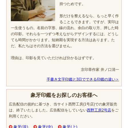
持つためです。
形だけを整えるなら、もっと早く作
ることもできます。ですが、実印は
一生使うもの。名前の字形、線の流れ、余白の取り方、押した時
の印影。それらを一つずつ考えながらデザインするには、どうし
ても時間がかかります。短納期を実現する方法はあります。た
だ、私たちはその方法を選びません。
理由は、印影を見ていただければ分かるはずです。
京印章作家 井ノ口清一
手書き文字印鑑と3日でできる印鑑の違い＞
象牙印鑑をお探しのお客様へ
広告配信の規約に基づき、当サイト西野工房(1号店)での象牙販売
は、終了いたしました。広告配信をしていない
西野工房2号店
をご
利用ください。
象牙(並)
象牙(中)
象牙(上)