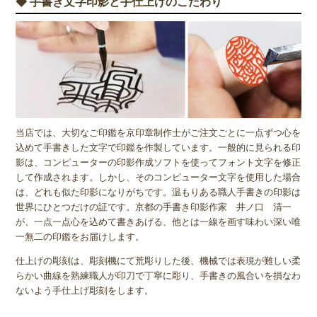
◆ 手書き文字印影と手仕上げのこだわり
当店では、大切なご印鑑を京印章制作士がご注文ごとに一点ずつ心を
込めて手書きした文字で印鑑を作製しています。一般的に見られる印
影は、コンピューターの印影作成ソフトを使ってフォント文字を修正
して作成されます。しかし、そのコンピューター文字を使用した場合
は、どれも似た印影になりがちです。温もりある職人手書きの印影は
世界にひとつだけの証です。京都の手書き印影作家 井ノ口 清一
が、一点一点心を込めて書きあげる、他とは一線を画す味わい深い唯
一無二の印鑑をお届けします。
仕上げの彫刻は、彫刻機にて荒彫りした後、機械では表現が難しい柔
らかい曲線を熟練職人が印刀で丁寧に彫り、手書きの風合いを損なわ
ないよう手仕上げ彫刻をします。