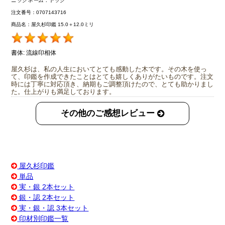
ニックネーム：
ヤック
注文番号：0707143716
商品名：屋久杉印鑑 15.0＋12.0ミリ
書体:
流線印相体
屋久杉は、私の人生においてとても感動した木です。その木を使っ
て、印鑑を作成できたことはとても嬉しくありがたいものです。注文
時には丁寧に対応頂き、納期もご調整頂けたので、とても助かりまし
た。仕上がりも満足しております。
その他のご感想レビュー
屋久杉印鑑
単品
実・銀 2本セット
銀・認 2本セット
実・銀・認 3本セット
印材別印鑑一覧