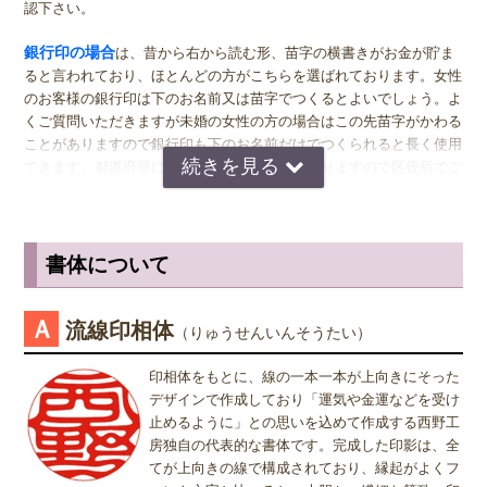
なるのが一般的ですが、同じ大きさの実印でも問題ございません。女
認下さい。
性の方でも、企業家の方などビジネス上でもご使用になる場合は、男
女関係なく大きいものをおすすめします。代表者としての実印をお作
銀行印の場合
は、昔から右から読む形、苗字の横書きがお金が貯ま
り下さい。印材によっては、21.0ミリもご用意しています。ご入用の
ると言われており、ほとんどの方がこちらを選ばれております。女性
際は、各商品ページにてご確認ください。
のお客様の銀行印は下のお名前又は苗字でつくるとよいでしょう。よ
くご質問いただきますが未婚の女性の方の場合はこの先苗字がかわる
銀行印
の男性用は、16.5ミリがおすすめです。女性用は、13.5ミリ
ことがありますので銀行印も下のお名前だけでつくられると長く使用
がおすすめです。
できます。都道府県により登録できない所もありますので区役所でご
確認下さい。
認印
の男性用は、12.0ミリ。ただし、会社などで使用する場合は、
上司の方より大きいサイズの捺印は印象が悪い場合がありますので、
認印の場合
は、 男性の方も女性の方も認印は苗字。相手に何と文字
小さ目の10.5ミリが無難かもしれません。女性用は、10.5ミリがおす
が書いてあるのか読めるほうがいいかと思いますので当店では風格を
書体について
すめです。
出すならテンショ体、味わい深いものなら読みやすい印相体をオスス
メしております。
※実印・銀行印・認印の表記は、当店で分類上分けさせて頂いており
Ａ
流線印相体
（りゅうせんいんそうたい）
ますが、銀行印をご注文された場合でも、実印や認印として、また
姓または名で、漢字1文字のお客様
は、実印をご注文された場合でも、銀行印・認印としてご使用頂いて
『書体』をお選び頂く際、漢字一文字のお客様の場合は "たて" "ヨ
印相体をもとに、線の一本一本が上向きにそった
も問題ありません。ご使用用途は、お客様のご判断でご使用頂けま
コ" どちらを選択すればよいのかお問い合わせを頂きます。 "たて"
デザインで作成しており「運気や金運などを受け
す。
"ヨコ" どちらを選んで頂いても、選択によりデザインが変わること
止めるように」との思いを込めて作成する西野工
はございませんので "たて" "ヨコ" どちらかをご選択願います。
房独自の代表的な書体です。完成した印影は、全
屋久杉印材は、湿気等過酷な環境に耐え抜くよう他の木にはないほど
てが上向きの線で構成されており、縁起がよくフ
の多量の樹脂を含み、腐敗の脅威から免れています。