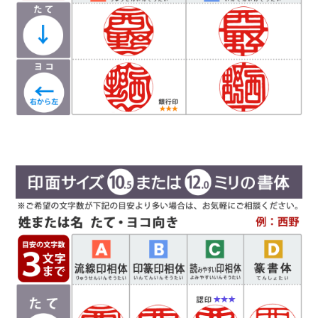
高い書体になり、社内文書などの確認印としての
使用をお勧めしています。
Ｄ
篆書体
（てんしょたい）
実印や銀行印によく使用されます。西野工房で
は、篆書体の中でも印篆を使用し作成していま
古代の歴史と生命力に対する畏敬の念から、最終仕上げの磨きにもこ
す。厳粛で、格調高い印章としてよく使われま
だわりました。
す。紙幣に捺される由緒正しき書体です。
彫刻を
専用ワックスで一本一本を丁寧に磨き上げることにより、屋久杉独特
行う文字数やバランスによって、書体サンプルと
の和やかな美しい木目と茶褐色の高級感溢れる光沢が出現しました。
は異なり「上下左右の余白が広い場合や狭い場
まさに古代の生命に直接触れているかのような感さえあります。
合」がありますので、ご希望があるお客様は備考
風格、強度、捺印性、全てに優れた木製印章の最高級品と言える存在
欄にお書き添え下さい。
感は、お使いになるお客様の運気をも上げてくれるやも知れません。