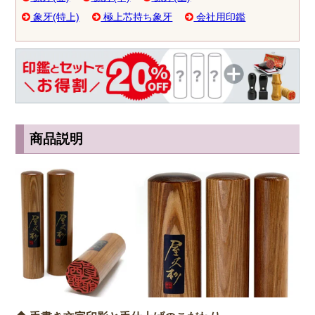
象牙(特上)
極上芯持ち象牙
会社用印鑑
商品説明