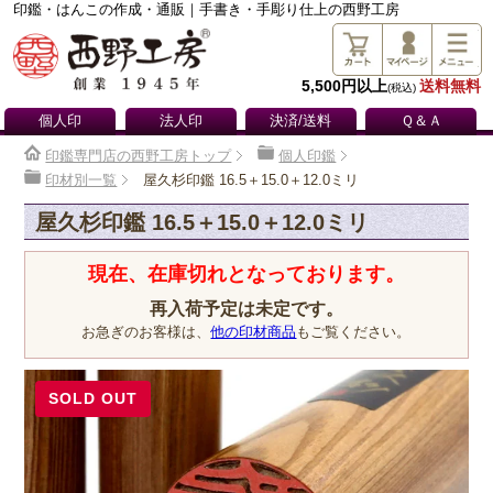
印鑑・はんこの作成・通販｜手書き・手彫り仕上の西野工房
5,500円以上
送料無料
(税込)
個人印
法人印
決済/送料
Ｑ＆Ａ
印鑑専門店の西野工房トップ
個人印鑑
印材別一覧
屋久杉印鑑 16.5＋15.0＋12.0ミリ
屋久杉印鑑 16.5＋15.0＋12.0ミリ
現在、在庫切れとなっております。
再入荷予定は未定です。
お急ぎのお客様は、
他の印材商品
もご覧ください。
SOLD OUT