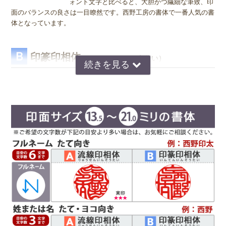
ォント文字と比べると、大胆かつ繊細な筆致、印
面のバランスの良さは一目瞭然です。西野工房の書体で一番人気の書
体となっています。
Ｂ
印篆印相体
（いんてんいんそうたい）
京印章の極意 印篆（いんてん）を印相体風にア
レンジした、直線で構成された西野工房独自の書
圧密加工は水と熱だけで木材を圧縮し、薬品を一切使わず形状を固定
体です。文字はそれぞれ画数が異なり全体のバラ
するという特殊技術です。
ンスをとるのが難しいのですが、独自の作風で文
この技術を用いることで、従来、スギ材の欠点であった素材の柔らか
字を折り曲げ、空間を埋めるデザインが特徴で
さ、非均質性を克服し、丈夫で傷が付きにくく、印鑑の素材として十
す。直線基調の印影は、気品があり上品な印象で
分すぎるほどの強度を得ることができました。
好まれています。定評のある西野センスで全体のバランスを整え枠内
また、木材繊維をそのままの形で残していることから印鑑として最も
に収めます。
大切な「綺麗な印影」を得ることができるのです。
Ｃ
読
印相体
みやすい
(よみやすいいんそうたい)
印相体を読みやすくした西野工房独自の書体で
す。認印によく使用され、他の書体より判読性が