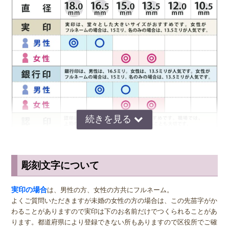
彫刻文字について
サイズ選びのアドバイス
実印
の男性用は、堂々とした大きいサイズの直径16.5ミリまたは18.0
実印の場合
は、男性の方、女性の方共にフルネーム。
ミリがおすすめです。女性用の実印でフルネームの場合は、15.0ミ
よくご質問いただきますが未婚の女性の方の場合は、この先苗字がか
リ。女性用の実印で名のみの場合は、13.5ミリがおすすめです。女性
わることがありますので実印は下のお名前だけでつくられることがあ
の方でご結婚されている場合は、ご主人様より小さいものをお選びに
ります。都道府県により登録できない所もありますので区役所でご確