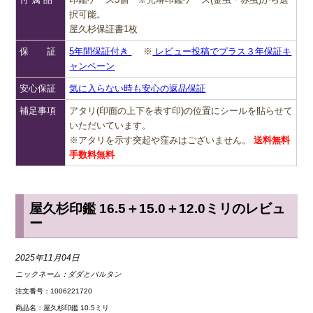
択可能。
屋久杉保証書1枚
保 証
5年間保証付き
※
レビュー投稿でプラス３年保証キ
ャンペーン
安心保証
気に入らない時も安心の返品保証
補足事項
アタリ(印面の上下を表す印)の位置にシールを貼らせて
いただいています。
※アタリを示す突起や窪みはございません。
送料無料
手数料無料
屋久杉印鑑 16.5＋15.0＋12.0ミリのレビュ
ー
2025年11月04日
ニックネーム：
ダダとバルタン
注文番号：1006221720
商品名：屋久杉印鑑 10.5ミリ