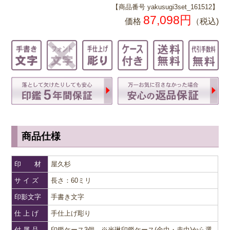
【商品番号 yakusugi3set_161512】
87,098
円
価格
（税込)
商品仕様
印 材
屋久杉
サ イ ズ
長さ：60ミリ
印影文字
手書き文字
仕 上 げ
手仕上げ彫り
付 属 品
印鑑ケース3個 ※光琳印鑑ケース(金虫・赤虫)から選