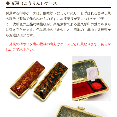
◆ 光琳（こうりん）ケース
付属する印章ケースは、虫喰塗（むしくいぬり）と呼ばれる会津伝統
の漆塗り製法で作られたものです。本漆塗りが実につややかで美し
く、琥珀色の上品な柄模様が、高級素材である屋久杉印の魅力をさら
に引き立たせます。色は黒地の「金虫」と、赤地の「赤虫」２種類か
らお選び頂けます。
※外装の柄やフタ裏の模様の出方はケースごとに異なります。あらか
じめご了承下さい。