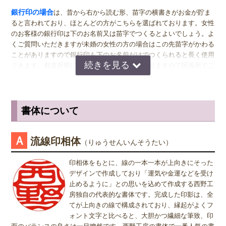
女関係なく大きいものをおすすめします。代表者としての実印をお作
銀行印の場合
は、昔から右から読む形、苗字の横書きがお金が貯ま
り下さい。印材によっては、21.0ミリもご用意しています。ご入用の
ると言われており、ほとんどの方がこちらを選ばれております。女性
際は、各商品ページにてご確認ください。
のお客様の銀行印は下のお名前又は苗字でつくるとよいでしょう。よ
くご質問いただきますが未婚の女性の方の場合はこの先苗字がかわる
銀行印
の男性用は、16.5ミリがおすすめです。女性用は、13.5ミリ
ことがありますので銀行印も下のお名前だけでつくられると長く使用
がおすすめです。
できます。都道府県により登録できない所もありますので区役所でご
確認下さい。
認印
の男性用は、12.0ミリ。ただし、会社などで使用する場合は、
上司の方より大きいサイズの捺印は印象が悪い場合がありますので、
認印の場合
は、 男性の方も女性の方も認印は苗字。相手に何と文字
小さ目の10.5ミリが無難かもしれません。女性用は、10.5ミリがおす
が書いてあるのか読めるほうがいいかと思いますので当店では風格を
書体について
すめです。
出すならテンショ体、味わい深いものなら読みやすい印相体をオスス
メしております。
※実印・銀行印・認印の表記は、当店で分類上分けさせて頂いており
Ａ
流線印相体
（りゅうせんいんそうたい）
ますが、銀行印をご注文された場合でも、実印や認印として、また
姓または名で、漢字1文字のお客様
は、実印をご注文された場合でも、銀行印・認印としてご使用頂いて
『書体』をお選び頂く際、漢字一文字のお客様の場合は "たて" "ヨ
印相体をもとに、線の一本一本が上向きにそった
も問題ありません。ご使用用途は、お客様のご判断でご使用頂けま
コ" どちらを選択すればよいのかお問い合わせを頂きます。 "たて"
デザインで作成しており「運気や金運などを受け
す。
"ヨコ" どちらを選んで頂いても、選択によりデザインが変わること
止めるように」との思いを込めて作成する西野工
はございませんので "たて" "ヨコ" どちらかをご選択願います。
房独自の代表的な書体です。完成した印影は、全
てが上向きの線で構成されており、縁起がよくフ
ォント文字と比べると、大胆かつ繊細な筆致、印