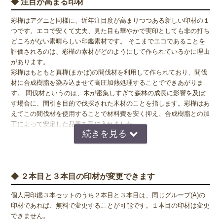
◆ 注目が高まる印材
彩樺はアグニと同様に、近年注目度が高まりつつある新しい印材の１
つです。エコで安くて丈夫、見た目も華やかで実印としても非の打ち
どころがない素晴らしい印鑑素材です。 そこまでエコであることを
評価されるのは、彩樺の素材がどのようにして作られているかに理由
があります。
彩樺はもともと真樺(まかば)の間伐材を利用して作られており、間伐
材に合成樹脂を染み込ませて高圧加熱処理することでできあがりま
す。 間伐材というのは、木が密集しすぎて森林の成長に影響を及ぼ
す場合に、間引き目的で伐採された木材のことを指します。彩樺はあ
えてこの間伐材を使用することで材料費を安く抑え、合成樹脂との加
工によって安定した品質を手に入れました。
◆ 強度や性質について
本柘のように強度が高く印鑑材料として適した性質を持った木という
◆ ２本目と３本目の印材が変更できます
のは種類が少なく彩樺の原料となる真樺も耐久性があまり高くはあり
ません。しかし、真樺の木は反り返りが少なく加工しやすいという特
個人用印鑑３本セットのうち２本目と３本目は、同じグループ(A)の
徴も持っているため、合成樹脂との加工により強度を上げることで、
印材であれば、無料で変更することが可能です。１本目の印材は変更
一般的な木が持つ欠点を補った印鑑素材・彩樺へと生まれ変わること
できません。