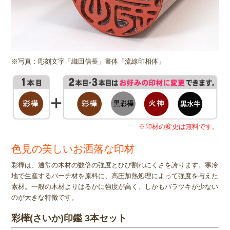
※写真：彫刻文字「織田信長」書体「流線印相体」
※印材の変更は無料です。
色見の美しいお洒落な印材
彩樺は、通常の木材の数倍の強度とひび割れにくさを誇ります。寒冷
地で生産するバーチ材を原料に、高圧加熱処理によって強度を与えた
素材。一般の木材よりはるかに強度が高く、しかもバラツキが少ない
のが大きな特徴です。
彩樺(さいか)印鑑 3本セット