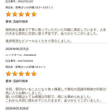
注文番号：0612701132
商品名：彩樺(さいか)印鑑 15.0＋13.5ミリ
書体:
流線印相体
個性的な書体で丁寧に彫っていただいた印鑑に満足しています。人生
の大きな節目に大切に使う予定です。ありがとうございました。
進捗状況などメールもくださり安心しました。
2026年06月15日
ニックネーム：
Kanakana
注文番号：0417230233
商品名：彩樺(さいか)印鑑 15.0ミリ
書体:
流線印相体
今回、実印がいることになり色々検索して御社の流線印相体の印影が
気に入りお願いしました。
届いた印鑑はとても綺麗な印影で、姉にも褒められました。
これから大切に使わせていただきます。ありがとうございました。
2026年05月28日