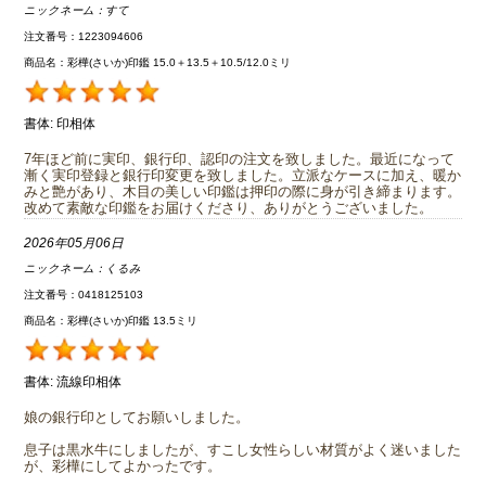
ニックネーム：
すて
注文番号：1223094606
商品名：彩樺(さいか)印鑑 15.0＋13.5＋10.5/12.0ミリ
書体:
印相体
7年ほど前に実印、銀行印、認印の注文を致しました。最近になって
漸く実印登録と銀行印変更を致しました。立派なケースに加え、暖か
みと艶があり、木目の美しい印鑑は押印の際に身が引き締まります。
改めて素敵な印鑑をお届けくださり、ありがとうございました。
2026年05月06日
ニックネーム：
くるみ
注文番号：0418125103
商品名：彩樺(さいか)印鑑 13.5ミリ
書体:
流線印相体
娘の銀行印としてお願いしました。
息子は黒水牛にしましたが、すこし女性らしい材質がよく迷いました
が、彩樺にしてよかったです。