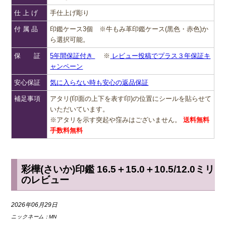
仕 上 げ
手仕上げ彫り
付 属 品
印鑑ケース3個 ※牛もみ革印鑑ケース(黒色・赤色)か
ら選択可能。
保 証
5年間保証付き
※
レビュー投稿でプラス３年保証キ
ャンペーン
安心保証
気に入らない時も安心の返品保証
補足事項
アタリ(印面の上下を表す印)の位置にシールを貼らせて
いただいています。
※アタリを示す突起や窪みはございません。
送料無料
手数料無料
彩樺(さいか)印鑑 16.5＋15.0＋10.5/12.0ミリ
のレビュー
2026年06月29日
ニックネーム：
MN