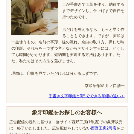
士が手書きで印影を作り、納得する
までデザインし、仕上げまで責任を
持つためです。
形だけを整えるなら、もっと早く作
ることもできます。ですが、実印は
一生使うもの。名前の字形、線の流れ、余白の取り方、押した時
の印影。それらを一つずつ考えながらデザインするには、どうし
ても時間がかかります。短納期を実現する方法はあります。た
だ、私たちはその方法を選びません。
理由は、印影を見ていただければ分かるはずです。
京印章作家 井ノ口清一
手書き文字印鑑と3日でできる印鑑の違い＞
象牙印鑑をお探しのお客様へ
広告配信の規約に基づき、当サイト西野工房(1号店)での象牙販売
は、終了いたしました。広告配信をしていない
西野工房2号店
をご