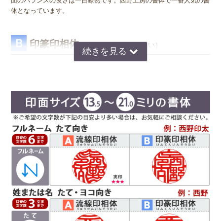
面のバランスの良さは一目瞭然です。西野工房の書体で一番人気の書
体となっています。
Ｂ
印篆印相体
（いんてんいんそうたい）
京印章の極意 印篆（いんてん）を印相体風にア
レンジした、直線で構成された西野工房独自の書
体です。文字はそれぞれ画数が異なり全体のバラ
ンスをとるのが難しいのですが、独自の作風で文
字を折り曲げ、空間を埋めるデザインが特徴で
す。直線基調の印影は、気品があり上品な印象で
好まれています。定評のある西野センスで全体のバランスを整え枠内
に収めます。
Ｃ
読
印相体
みやすい
(よみやすいいんそうたい)
印相体を読みやすくした西野工房独自の書体で
す。認印によく使用され、他の書体より判読性が
高い書体になり、社内文書などの確認印としての