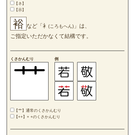
【ネ】
【示】
裕
など「衤
」は、
(ころもへん)
ご指定いただかなくて結構です。
くさかんむり
例
【艹】通常のくさかんむり
【++】+ +のくさかんむり