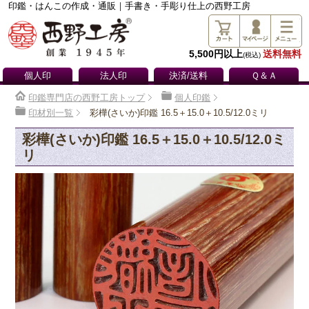
印鑑・はんこの作成・通販｜手書き・手彫り仕上の西野工房
5,500円以上
送料無料
(税込)
個人印
法人印
決済/送料
Ｑ＆Ａ
印鑑専門店の西野工房トップ
個人印鑑
印材別一覧
彩樺(さいか)印鑑 16.5＋15.0＋10.5/12.0ミリ
彩樺(さいか)印鑑 16.5＋15.0＋10.5/12.0ミ
リ