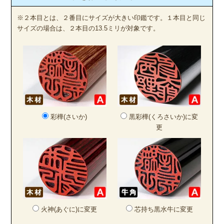
※２本目とは、２番目にサイズが大きい印鑑です。１本目と同じ
サイズの場合は、２本目の13.5ミリが対象です。
彩樺(さいか)
黒彩樺(くろさいか)に変
更
火神(あぐに)に変更
芯持ち黒水牛に変更