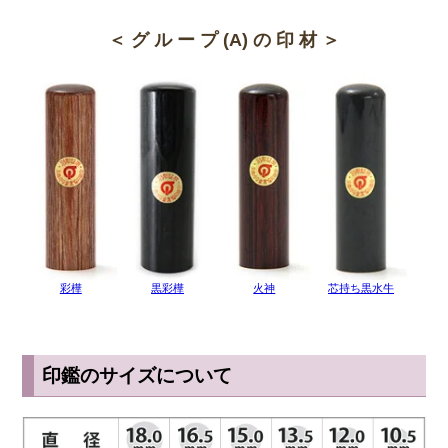
ができたのです。
圧縮加工によってきめ細かいまっすぐできれいな木目になっていま
＜ グ ル ー プ (A) の 印 材 ＞
す。そのため切り出す部位によって品質や色柄にばらつきが出ること
もありません。ひび割れにくく欠けにくい、こまやかな彫刻ができ
る、安価である、そして明るい色味と美しい木目は男女問わず人気が
ありますが、女性の実印としても非常にオススメです。
◆ 彩樺(さいか)の欠点
他の印鑑素材と比べても良いことの方が多いように感じる彩樺です
が、唯一の欠点は知名度の低さでしょう。新素材のため、まだまだ彩
樺の名前すら知らない人の方が多いというのが現状です。安価なうえ
に実印用に選んでも申し分ないほどの印材であるにもかかわらず、知
名度が低いことでなかなか選ばれる機会が少ないようです。
彩樺
黒彩樺
火神
芯持ち黒水牛
人によっては希少性が低いことが欠点だと感じる人もいるようです。
象牙や水牛などのような天然素材は希少性が高いことが一種のステー
タスであり、実印のような重要な印鑑であればあるほどステータスの
高い印材を使いたいと思う人が多いのかもしれません。
印鑑のサイズについて
◆ 彩樺(さいか)の保管・お手入れ方法