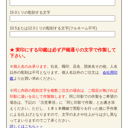
15.0ミリの彫刻する文字
10.5または12.0ミリの彫刻する文字(フルネーム不可)
★ 実印にする印鑑は必ず戸籍通りの文字で作製して
下さい。
※
個人名のみ承ります。
社名、職印、店名、団体名その他、人名
以外の彫刻は不可となります。個人名以外のご注文は、
会社用印
鑑
よりお買い求めください。
※
同じ内容の彫刻文字を複数ご注文の場合は、ご指定が無ければ
印影に違いを出して作製致します。
同じ印影での作製をご希望の
場合は、下記の 「注意事項」に「同じ印影で作製」とお書き添
えください。ただし、１本１本機械で荒彫りを行った後に手作業
による仕上げとなりますので、文字の太さや仕上がりは少し異な
ってまいりますのでご了承ください。
詳しくはこちら＞＞