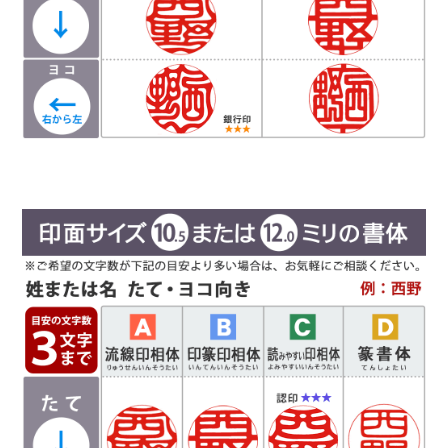
使用をお勧めしています。
Ｄ
篆書体
（てんしょたい）
実印や銀行印によく使用されます。西野工房で
は、篆書体の中でも印篆を使用し作成していま
す。厳粛で、格調高い印章としてよく使われま
す。紙幣に捺される由緒正しき書体です。
彫刻を
行う文字数やバランスによって、書体サンプルと
は異なり「上下左右の余白が広い場合や狭い場
合」がありますので、ご希望があるお客様は備考
欄にお書き添え下さい。