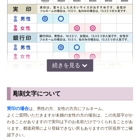
一般的に木製印鑑は乾燥や油分に弱いという特徴を持っています。
印鑑の使用後に朱肉がついたまま放置してしまうと、朱肉に含まれる
油分が染み込み印面が脆くなって欠けてしまうこともあります。実印
や銀行印が欠けてしまうと彫り直さなければならないため、印鑑の使
用後は朱肉をきれいに拭き取ってから専用の印鑑ケースに保管するよ
うにしましょう。彩樺は木材系の印材になりますので、ウェットティ
ッシュで印面を拭いたり、水洗いは絶対にお止め下さい。 脆くなり
印面が欠ける原因にもなります。
彫刻文字について
サイズ選びのアドバイス
実印
の男性用は、堂々とした大きいサイズの直径16.5ミリまたは18.0
実印の場合
は、男性の方、女性の方共にフルネーム。
ミリがおすすめです。女性用の実印でフルネームの場合は、15.0ミ
よくご質問いただきますが未婚の女性の方の場合は、この先苗字がか
リ。女性用の実印で名のみの場合は、13.5ミリがおすすめです。女性
わることがありますので実印は下のお名前だけでつくられることがあ
の方でご結婚されている場合は、ご主人様より小さいものをお選びに
ります。都道府県により登録できない所もありますので区役所でご確
なるのが一般的ですが、同じ大きさの実印でも問題ございません。女
認下さい。
性の方でも、企業家の方などビジネス上でもご使用になる場合は、男