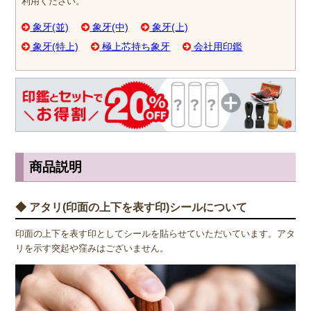
利用ください。
象牙(並)
象牙(中)
象牙(上)
象牙(特上)
極上芯持ち象牙
会社用印鑑
商品説明
◆ アタリ(印面の上下を表す印)シールについて
印面の上下を表す印としてシールを貼らせていただいています。アタ
リを示す突起や窪みはございません。