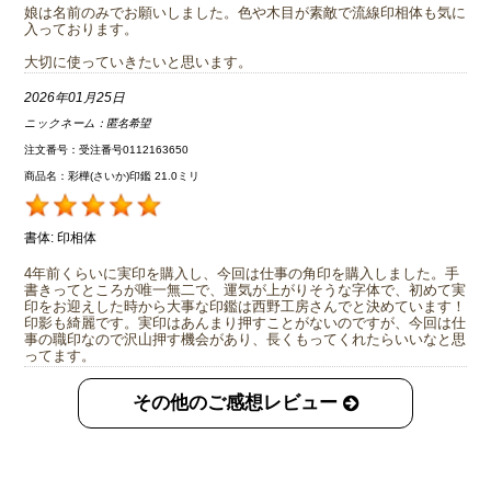
娘は名前のみでお願いしました。色や木目が素敵で流線印相体も気に
入っております。
大切に使っていきたいと思います。
2026年01月25日
ニックネーム：
匿名希望
注文番号：受注番号0112163650
商品名：彩樺(さいか)印鑑 21.0ミリ
書体:
印相体
4年前くらいに実印を購入し、今回は仕事の角印を購入しました。手
書きってところが唯一無二で、運気が上がりそうな字体で、初めて実
印をお迎えした時から大事な印鑑は西野工房さんでと決めています！
印影も綺麗です。実印はあんまり押すことがないのですが、今回は仕
事の職印なので沢山押す機会があり、長くもってくれたらいいなと思
ってます。
その他のご感想レビュー