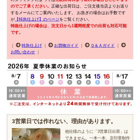
のでご了承ください。
正確な出荷日は、ご注文後当店よりお送り
するメールにてご案内いたします。
お急ぎの場合はお手数です
が
【特急仕上げ】のページ
をご覧ください。
特急仕上げの場合は、注文日から1週間程度での出荷も対応可能
です。
｜
特急仕上げ
｜
お買物ガイド
｜
Ｑ＆Ａガイド
｜
お問い合わせ
｜
3営業日では作れない、理由があります。
他社様のように「3営業日出荷」は
できません。一本一本、京印章制作