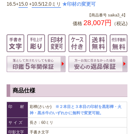
16.5+
15.0
+
10.5/12.0ミリ
★印材の変更可
【商品番号 saika3_4】
28,007円
価格
（税込)
商品仕様
印 材
彩樺(さいか)
※２本目と３本目の印材を黒彩樺・火
神・黒水牛のいずれかに無料で変更可能。
サ イ ズ
長さ：60ミリ
印影文字
手書き文字