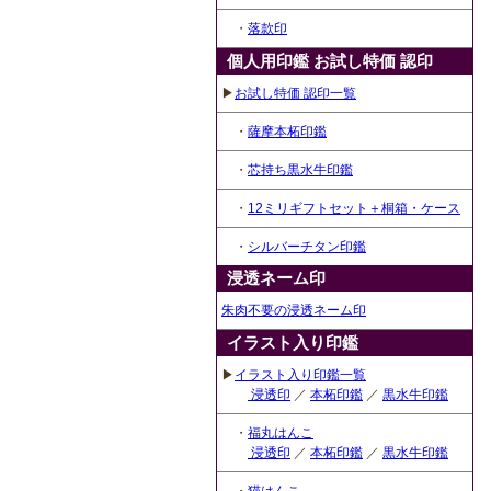
・
落款印
個人用印鑑 お試し特価 認印
▶
お試し特価 認印一覧
・
薩摩本柘印鑑
・
芯持ち黒水牛印鑑
・
12ミリギフトセット＋桐箱・ケース
・
シルバーチタン印鑑
浸透ネーム印
朱肉不要の浸透ネーム印
イラスト入り印鑑
▶
イラスト入り印鑑一覧
浸透印
／
本柘印鑑
／
黒水牛印鑑
・
福丸はんこ
浸透印
／
本柘印鑑
／
黒水牛印鑑