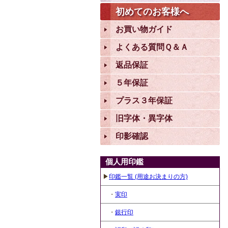
初めてのお客様へ
お買い物ガイド
よくある質問Ｑ＆Ａ
返品保証
５年保証
プラス３年保証
旧字体・異字体
印影確認
個人用印鑑
▶
印鑑一覧 (用途お決まりの方)
・
実印
・
銀行印