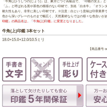
「牛角(上)-うしつの(じょう)」は、象牙につぐ高級品で、「印鑑の女王」
「ふ」と呼ばれる黒や茶色の模様のない印材で、別名「白水牛」「オラン
耐久性もあり、非常に美しい印材です。※注意：白という意味は印章業界
色から深いグレーのものまで幅広く、天然素材ならではの様々な色合いが
印鑑」の商品名は、「牛角(上)印鑑」に変更となりました。
牛角(上)印鑑 3本セット
18.0+15.0+12.0/10.5ミリ
【商品番号 ora