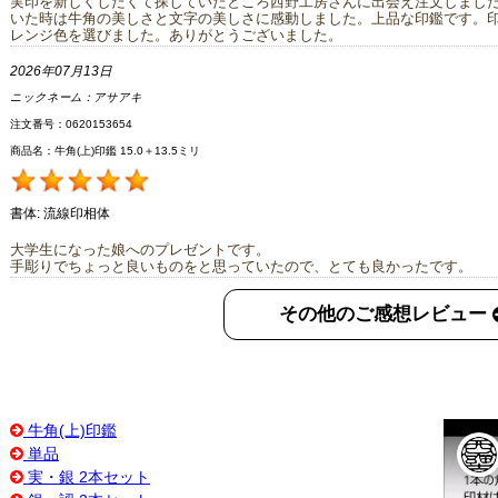
実印を新しくしたくて探していたところ西野工房さんに出会え注文しまし
いた時は牛角の美しさと文字の美しさに感動しました。上品な印鑑です。
レンジ色を選びました。ありがとうございました。
2026年07月13日
ニックネーム：
アサアキ
注文番号：0620153654
商品名：牛角(上)印鑑 15.0＋13.5ミリ
書体:
流線印相体
大学生になった娘へのプレゼントです。
手彫りでちょっと良いものをと思っていたので、とても良かったです。
その他のご感想レビュー
牛角(上)印鑑
単品
実・銀 2本セット