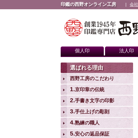
印鑑の西野オンライン工房
会
個人印
法人印
選ばれる理由
西野工房のこだわり
1.
京印章の伝統
2.
手書き文字の印影
3.
手仕上げの彫刻
4.
熟練の職人
5.
安心の返品保証