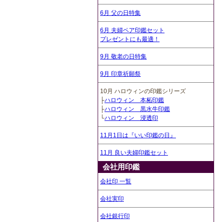
6月 父の日特集
6月 夫婦ペア印鑑セット
プレゼントにも最適！
9月 敬老の日特集
9月 印章祈願祭
10月 ハロウィンの印鑑シリーズ
├
ハロウィン 本柘印鑑
├
ハロウィン 黒水牛印鑑
└
ハロウィン 浸透印
11月1日は『いい印鑑の日』
11月 良い夫婦印鑑セット
会社用印鑑
会社印 一覧
会社実印
会社銀行印