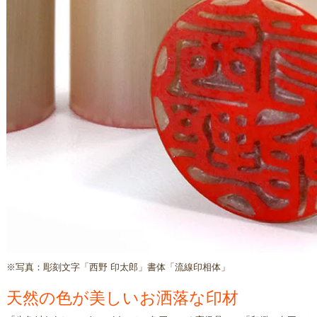
※写真：彫刻文字「西野 印太郎」書体「流線印相体」
天然の色が美しいお洒落な印材