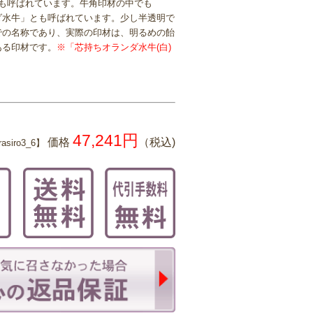
とも呼ばれています。牛角印材の中でも
ダ水牛」とも呼ばれています。少し半透明で
での名称であり、実際の印材は、明るめの飴
ある印材です。
※「芯持ちオランダ水牛(白)
47,241円
価格
（税込)
siro3_6】