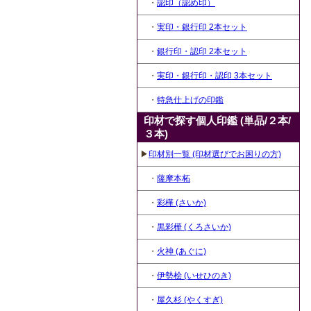
・
認印（認め印）
・
実印・銀行印 2本セット
・
銀行印・認印 2本セット
・
実印・銀行印・認印 3本セット
・
特急仕上げの印鑑
印材で探す個人印鑑 (単品/２本/
３本)
▶
印材別一覧 (印材選びでお困りの方)
・
薩摩本柘
・
彩樺 (さいか)
・
黒彩樺 (くろさいか)
・
火神 (あぐに)
・
伊勢桧 (いせひのき)
・
屋久杉 (やくすぎ)