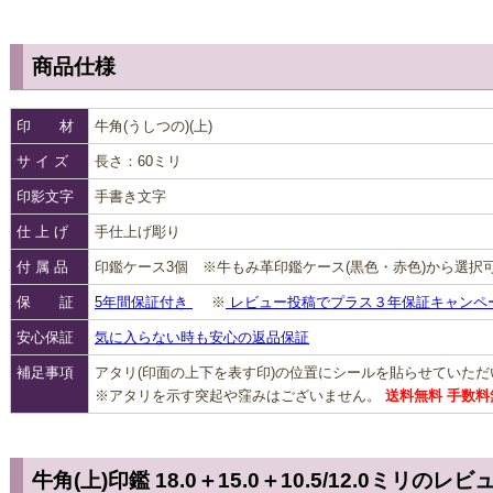
商品仕様
印 材
牛角(うしつの)(上)
サ イ ズ
長さ：60ミリ
印影文字
手書き文字
仕 上 げ
手仕上げ彫り
付 属 品
印鑑ケース3個 ※牛もみ革印鑑ケース(黒色・赤色)から選択
保 証
5年間保証付き
※
レビュー投稿でプラス３年保証キャンペ
安心保証
気に入らない時も安心の返品保証
補足事項
アタリ(印面の上下を表す印)の位置にシールを貼らせていた
※アタリを示す突起や窪みはございません。
送料無料 手数料
牛角(上)印鑑 18.0＋15.0＋10.5/12.0ミリのレビ