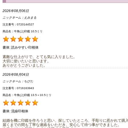
2026年08月06日
ニックネーム：
えみまる
注文番号：0720144527
商品名：牛角(上)印鑑 10.5ミリ
書体:
読みやすい印相体
素敵な仕上がりで、とても気に入りました。
大切に使いたいと思います。
ありがとうございました。
2026年08月04日
ニックネーム：
ちびた
注文番号：0716163943
商品名：牛角(上)印鑑 13.5＋10.5ミリ
書体:
流線印相体
結婚を機に印鑑を作ろうと思い、探していたところ、手彫りに惹かれて購
届くまでの間も丁寧な連絡をいただき、安心して待つ事ができました。