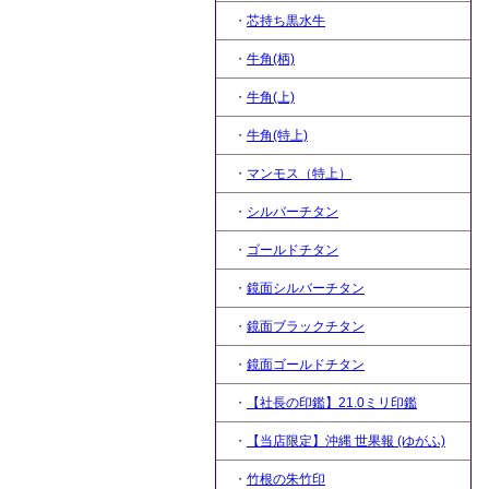
・
芯持ち黒水牛
・
牛角(柄)
・
牛角(上)
・
牛角(特上)
・
マンモス（特上）
・
シルバーチタン
・
ゴールドチタン
・
鏡面シルバーチタン
・
鏡面ブラックチタン
・
鏡面ゴールドチタン
・
【社長の印鑑】21.0ミリ印鑑
・
【当店限定】沖縄 世果報 (ゆがふ)
・
竹根の朱竹印