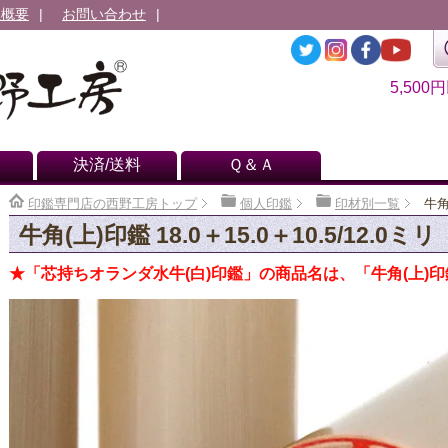
社概要
お問い合わせ
5,500
決済/送料
Ｑ＆Ａ
印鑑専門店の西野工房トップ
個人印鑑
印材別一覧
牛角
牛角(上)印鑑 18.0＋15.0＋10.5/12.0ミリ
★「芯持ちオランダ水牛(白)印鑑」の商品名は、「牛角(上)