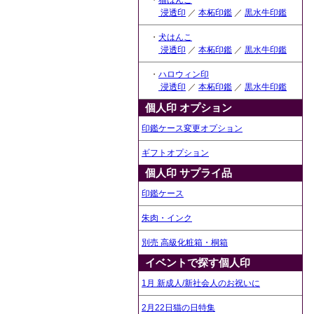
・
猫はんこ
浸透印
／
本柘印鑑
／
黒水牛印鑑
・
犬はんこ
浸透印
／
本柘印鑑
／
黒水牛印鑑
・
ハロウィン印
浸透印
／
本柘印鑑
／
黒水牛印鑑
個人印 オプション
印鑑ケース変更オプション
ギフトオプション
個人印 サプライ品
印鑑ケース
朱肉・インク
別売 高級化粧箱・桐箱
イベントで探す個人印
1月 新成人/新社会人のお祝いに
2月22日猫の日特集