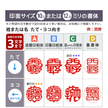
実印や銀行印によく使用されます。西野工房で
は、篆書体の中でも印篆を使用し作成していま
す。厳粛で、格調高い印章としてよく使われま
す。紙幣に捺される由緒正しき書体です。
彫刻を
行う文字数やバランスによって、書体サンプルと
は異なり「上下左右の余白が広い場合や狭い場
合」がありますので、ご希望があるお客様は備考
欄にお書き添え下さい。