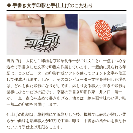
◆ 手書き文字印影と手仕上げのこだわり
当店では、大切なご印鑑を京印章制作士がご注文ごとに一点ずつ心を
込めて手書きした文字で印鑑を作製しています。一般的に見られる印
影は、コンピューターの印影作成ソフトを使ってフォント文字を修正
して作成されます。しかし、そのコンピューター文字を使用した場合
は、どれも似た印影になりがちです。温もりある職人手書きの印影は
世界にひとつだけの証です。京都の手書き印影作家 井ノ口 清一
が、一点一点心を込めて書きあげる、他とは一線を画す味わい深い唯
一無二の印鑑をお届けします。
仕上げの彫刻は、彫刻機にて荒彫りした後、機械では表現が難しい柔
らかい曲線を熟練職人が印刀で丁寧に彫り、手書きの風合いを損なわ
ないよう手仕上げ彫刻をします。