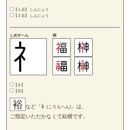
【１点】 しんにょう
【２点】 しんにょう
しめすへん
例
【ネ】
【示】
裕
など「衤
」は、
(ころもへん)
ご指定いただかなくて結構です。