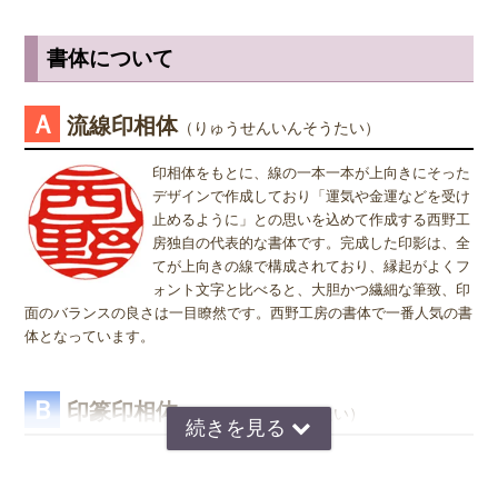
上司の方より大きいサイズの捺印は印象が悪い場合がありますので、
認印の場合
は、 男性の方も女性の方も認印は苗字。相手に何と文字
小さ目の10.5ミリが無難かもしれません。女性用は、10.5ミリがおす
が書いてあるのか読めるほうがいいかと思いますので当店では風格を
書体について
すめです。
出すならテンショ体、味わい深いものなら読みやすい印相体をオスス
メしております。
※実印・銀行印・認印の表記は、当店で分類上分けさせて頂いており
Ａ
流線印相体
（りゅうせんいんそうたい）
ますが、銀行印をご注文された場合でも、実印や認印として、また
姓または名で、漢字1文字のお客様
は、実印をご注文された場合でも、銀行印・認印としてご使用頂いて
『書体』をお選び頂く際、漢字一文字のお客様の場合は "たて" "ヨ
印相体をもとに、線の一本一本が上向きにそった
も問題ありません。ご使用用途は、お客様のご判断でご使用頂けま
コ" どちらを選択すればよいのかお問い合わせを頂きます。 "たて"
デザインで作成しており「運気や金運などを受け
す。
"ヨコ" どちらを選んで頂いても、選択によりデザインが変わること
止めるように」との思いを込めて作成する西野工
はございませんので "たて" "ヨコ" どちらかをご選択願います。
房独自の代表的な書体です。完成した印影は、全
てが上向きの線で構成されており、縁起がよくフ
ォント文字と比べると、大胆かつ繊細な筆致、印
面のバランスの良さは一目瞭然です。西野工房の書体で一番人気の書
体となっています。
Ｂ
印篆印相体
（いんてんいんそうたい）
京印章の極意 印篆（いんてん）を印相体風にア
レンジした、直線で構成された西野工房独自の書