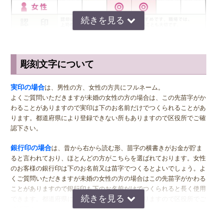
黒水牛は乾燥に弱いため、保管する際は必ず専用の印鑑ケースに入れ
ておくようにしましょう。保管場所は直射日光を避けた冷暗所が理想
です。水洗い、ウェットティッシュでのお掃除だけは絶対に行わない
で下さい。 印鑑を長くご使用できなくなる可能性があります。
彫刻文字について
サイズ選びのアドバイス
実印
の男性用は、堂々とした大きいサイズの直径16.5ミリまたは18.0
実印の場合
は、男性の方、女性の方共にフルネーム。
ミリがおすすめです。女性用の実印でフルネームの場合は、15.0ミ
よくご質問いただきますが未婚の女性の方の場合は、この先苗字がか
リ。女性用の実印で名のみの場合は、13.5ミリがおすすめです。女性
わることがありますので実印は下のお名前だけでつくられることがあ
の方でご結婚されている場合は、ご主人様より小さいものをお選びに
ります。都道府県により登録できない所もありますので区役所でご確
なるのが一般的ですが、同じ大きさの実印でも問題ございません。女
認下さい。
性の方でも、企業家の方などビジネス上でもご使用になる場合は、男
女関係なく大きいものをおすすめします。代表者としての実印をお作
銀行印の場合
は、昔から右から読む形、苗字の横書きがお金が貯ま
り下さい。印材によっては、21.0ミリもご用意しています。ご入用の
ると言われており、ほとんどの方がこちらを選ばれております。女性
際は、各商品ページにてご確認ください。
のお客様の銀行印は下のお名前又は苗字でつくるとよいでしょう。よ
くご質問いただきますが未婚の女性の方の場合はこの先苗字がかわる
銀行印
の男性用は、16.5ミリがおすすめです。女性用は、13.5ミリ
ことがありますので銀行印も下のお名前だけでつくられると長く使用
がおすすめです。
できます。都道府県により登録できない所もありますので区役所でご
確認下さい。
認印
の男性用は、12.0ミリ。ただし、会社などで使用する場合は、