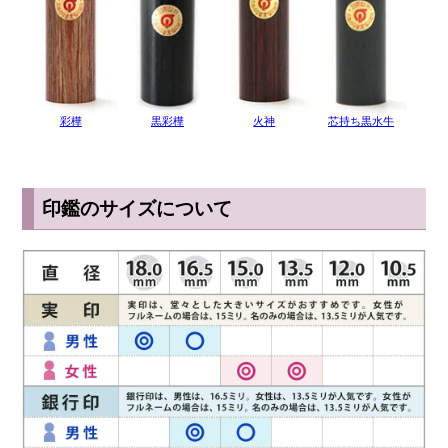
際、すべての印鑑が芯を含むようにするのは難しくなります。芯が通
るように切り出された黒水牛は「芯持ち」と呼ばれますが、水牛の角
はまっすぐな形をしているとは限りません。そのため印鑑の中心を細
くまっすぐに芯が通ったものは上質とされ、非常に希少なのです。あ
まりにも安すぎる黒水牛の印鑑は、実印であっても芯を含まない印材
が使用されていることもありますので、購入前に芯持ちかどうか必ず
彩樺
黒彩樺
火神
芯持ち黒水牛
確認するようにしましょう。大切な実印を作ったものの、品質が低く
結局長く使えないようであれば意味がありません。
印鑑のサイズについて
◆ 黒水牛印鑑の欠点
黒水牛は見た目や性質から非常に人気の高い印材ではありますが、欠
点もあります。 まず、黒水牛は乾燥に弱く、適切な手入れをしない
とひび割れや形が歪んでしまうことがあります。特に空気が乾燥しや
すい冬季はケース外に放置することのないように気を付けましょう。
また、黒水牛は角であり主成分がタンパク質のため、虫に食われてし
まうことがあります。 必ず印鑑ケースに入れて保管することを推奨
しています。
◆ 黒水牛印鑑の保管・お手入れ方法