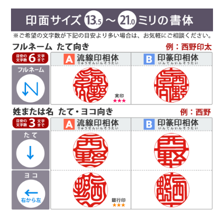
体です。文字はそれぞれ画数が異なり全体のバラ
ンスをとるのが難しいのですが、独自の作風で文
字を折り曲げ、空間を埋めるデザインが特徴で
す。直線基調の印影は、気品があり上品な印象で
好まれています。定評のある西野センスで全体のバランスを整え枠内
に収めます。
Ｃ
読
印相体
みやすい
(よみやすいいんそうたい)
印相体を読みやすくした西野工房独自の書体で
す。認印によく使用され、他の書体より判読性が
高い書体になり、社内文書などの確認印としての
使用をお勧めしています。
Ｄ
篆書体
（てんしょたい）