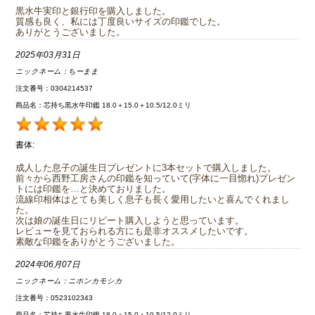
黒水牛実印と銀行印を購入しました。
質感も良く、私には丁度良いサイズの印鑑でした。
ありがとうございました。
2025年03月31日
ニックネーム：
ちーまま
注文番号：0304214537
商品名：芯持ち黒水牛印鑑 18.0＋15.0＋10.5/12.0ミリ
書体:
成人した息子の誕生日プレゼントに3本セットで購入しました。
前々から西野工房さんの印鑑を知っていて(字体に一目惚れ)プレゼン
トには印鑑を…と決めておりました。
流線印相体はとても美しく息子も長く愛用したいと喜んでくれまし
た。
次は娘の誕生日にリピート購入しようと思っています。
レビューを見ておられる方にも是非オススメしたいです。
素敵な印鑑をありがとうございました。
2024年06月07日
ニックネーム：
ニホンカモシカ
注文番号：0523102343
商品名：芯持ち黒水牛印鑑 18.0＋15.0＋10.5/12.0ミリ