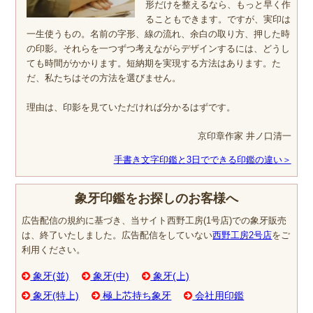
形だけを整えるなら、もっと早く作
ることもできます。ですが、実印は
一生使うもの。名前の字形、線の流れ、余白の取り方、押した時
の印影。それらを一つずつ考えながらデザインするには、どうし
ても時間がかかります。短納期を実現する方法はあります。た
だ、私たちはその方法を選びません。
理由は、印影を見ていただければ分かるはずです。
京印章作家 井ノ口清一
手書き文字印鑑と3日でできる印鑑の違い＞
象牙印鑑をお探しのお客様へ
広告配信の規約に基づき、当サイト西野工房(1号店)での象牙販売
は、終了いたしました。広告配信をしていない
西野工房2号店
をご
利用ください。
象牙(並)
象牙(中)
象牙(上)
象牙(特上)
極上芯持ち象牙
会社用印鑑