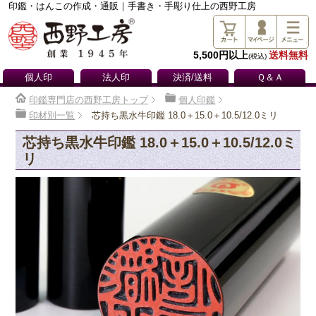
印鑑・はんこの作成・通販｜手書き・手彫り仕上の西野工房
5,500円以上
送料無料
(税込)
個人印
法人印
決済/送料
Ｑ＆Ａ
印鑑専門店の西野工房トップ
個人印鑑
印材別一覧
芯持ち黒水牛印鑑 18.0＋15.0＋10.5/12.0ミリ
芯持ち黒水牛印鑑 18.0＋15.0＋10.5/12.0ミ
リ