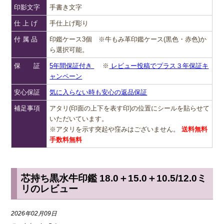
印影文字
手書き文字
仕 上 げ
手仕上げ彫り
付 属 品
印鑑ケース3個 ※牛もみ革印鑑ケース(黒色・赤色)か
ら選択可能。
保 証
5年間保証付き
※
レビュー投稿でプラス３年保証キ
ャンペーン
安心保証
気に入らない時も安心の返品保証
補足事項
アタリ(印面の上下を表す印)の位置にシールを貼らせて
いただいています。
※アタリを示す突起や窪みはございません。
送料無料
手数料無料
芯持ち黒水牛印鑑 18.0＋15.0＋10.5/12.0ミ
リのレビュー
2026年02月09日