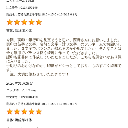
ニックネーム：
Boko
注文番号：0114150146
商品名：芯持ち黒水牛印鑑 18.0＋15.0＋10.5/12.0ミリ
書体:
流線印相体
今回、実印・銀行印を見直そうと思い、西野さんにお願いしました。
実印は苗字２文字、名前１文字（計３文字）のフルネームでお願いし
ました。３文字でバランスが取れるのか心配でしたが、そんなことは
全く無用でバランス良く綺麗に作っていただきました。
認印も篆書体で作成していただきましたが、こちらも風合いがあり気
に入りました。
手彫りのおかげなのか、印影がピシっとしており、ものすごく綺麗で
す。
一生、大切に使わせていただきます！
2026年01月18日
ニックネーム：
Sunny
注文番号：1221004418
商品名：芯持ち黒水牛印鑑 18.0＋15.0＋10.5/12.0ミリ
書体:
流線印相体