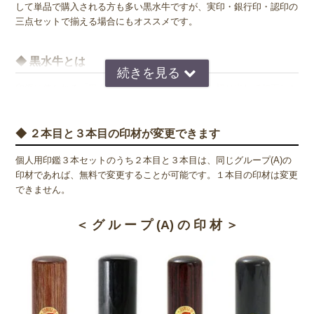
して単品で購入される方も多い黒水牛ですが、実印・銀行印・認印の
三点セットで揃える場合にもオススメです。
◆ 黒水牛とは
印鑑に使われる「黒水牛」は、水牛の角の部分を切り出して加工した
ものです。硬くて弾力があるという表現は矛盾しているようにも思え
るかもしれませんが、水牛の角は皮膚の一部のであるため石などとは
違い粘り気があります。この粘り気が朱肉や紙へのなじみをよくし、
◆ ２本目と３本目の印材が変更できます
黒水牛は印鑑に適した素材として古くから人々に親しまれています。
個人用印鑑３本セットのうち２本目と３本目は、同じグループ(A)の
また、黒水牛の印鑑は本体の黒と朱肉の赤色が美しいコントラストを
印材であれば、無料で変更することが可能です。１本目の印材は変更
構成するため、デザイン面からも非常に人気があります。実印として
できません。
選ばれやすいのも、このデザイン性の高さがひと役買っているようで
す。
＜ グ ル ー プ (A) の 印 材 ＞
◆ 黒水牛の品質と見分け方
黒水牛は自然からとれる印材のため、どうしても品質にばらつきが出
てしまいます。 黒水牛は角という素材の性質上、その中心には芯が
通っています。そうなると１本の角からいくつもの印材を切り出す