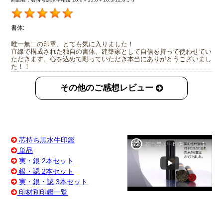
書体:
唯一無二の印章、とても気に入りました！
直線で構成された独自の書体、建築家として自信を持って使わせてい
ただきます。心を込めて彫っていただき本当にありがとうございまし
た！！
その他のご感想レビュー
芯持ち黒水牛印鑑
単品
実・銀 2本セット
銀・認 2本セット
実・銀・認 3本セット
印材別印鑑一覧