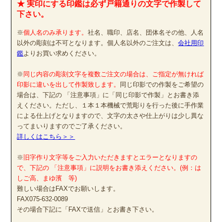
★ 実印にする印鑑は必ず戸籍通りの文字で作製して
下さい。
※
個人名のみ承ります。
社名、職印、店名、団体名その他、人名
以外の彫刻は不可となります。個人名以外のご注文は、
会社用印
鑑
よりお買い求めください。
※
同じ内容の彫刻文字を複数ご注文の場合は、ご指定が無ければ
印影に違いを出して作製致します。
同じ印影での作製をご希望の
場合は、下記の 「注意事項」に「同じ印影で作製」とお書き添
えください。ただし、１本１本機械で荒彫りを行った後に手作業
による仕上げとなりますので、文字の太さや仕上がりは少し異な
ってまいりますのでご了承ください。
詳しくはこちら＞＞
※
旧字作り文字等をご入力いただきますとエラーとなりますの
で、下記の 「注意事項」に説明をお書き添えください。(例：は
しご高、まゆ濱 等)
難しい場合はFAXでお願いします。
FAX075-632-0089
その場合下記に「FAXで送信」とお書き下さい。