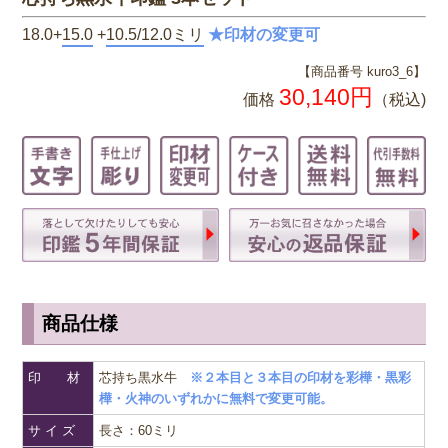
18.0+
15.0
+
10.5/12.0ミリ
★印材の変更可
【商品番号 kuro3_6】
30,140円
価格
（税込)
商品仕様
印 材
芯持ち黒水牛
※２本目と３本目の印材を彩樺・黒彩
樺・火神のいずれかに無料で変更可能。
サ イ ズ
長さ：60ミリ