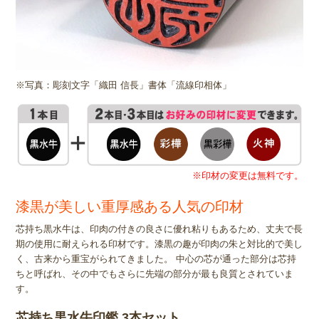
※写真：彫刻文字「織田 信長」書体「流線印相体」
※印材の変更は無料です。
漆黒が美しい重厚感ある人気の印材
芯持ち黒水牛は、印肉の付きの良さに優れ粘りもあるため、丈夫で長
期の使用に耐えられる印材です。漆黒の趣が印肉の朱と対比的で美し
く、古来から重宝がられてきました。 中心の芯が通った部分は芯持
ちと呼ばれ、その中でもさらに先端の部分が最も良質とされていま
す。
芯持ち黒水牛印鑑 3本セット