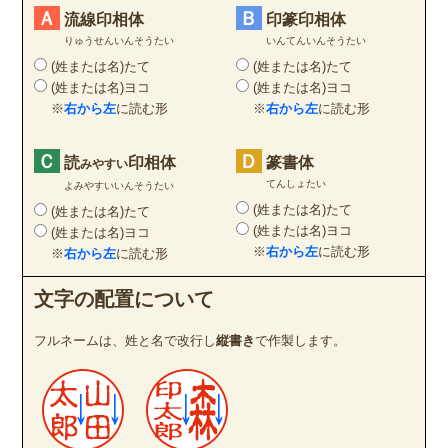
Ａ
Ｂ
流線印相体
印篆印相体
りゅうせんいんそうたい
いんてんいんそうたい
(姓または名)たて
(姓または名)たて
(姓または名)ヨコ
(姓または名)ヨコ
※
右から左
に読む形
※
右から左
に読む形
Ｃ
Ｄ
読
印相体
篆書体
みやすい
てんしょたい
よみやすいいんそうたい
(姓または名)たて
(姓または名)たて
(姓または名)ヨコ
(姓または名)ヨコ
※
右から左
に読む形
※
右から左
に読む形
文字の配置について
フルネームは、姓と名で改行し
縦書き
で作製します。