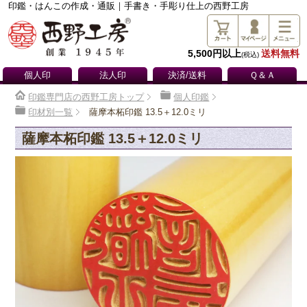
印鑑・はんこの作成・通販｜手書き・手彫り仕上の西野工房
5,500円以上
送料無料
(税込)
個人印
法人印
決済/送料
Ｑ＆Ａ
印鑑専門店の西野工房トップ
個人印鑑
印材別一覧
薩摩本柘印鑑 13.5＋12.0ミリ
薩摩本柘印鑑 13.5＋12.0ミリ