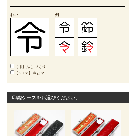
れい
例
【卩】ふしづくり
【ヽ+マ】点とマ
印鑑ケースをお選びください。