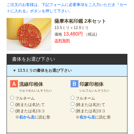
ご注文のお客様は、下記フォームに必要事項をご入力いただき『カー
トに入れる』ボタンを押して下さい。
薩摩本柘印鑑 2本セット
13.5ミリ＋12.0ミリ
13,480円
価格
（税込)
送料無料
書体をお選び下さい
▼ 13.5ミリの書体をお選び下さい
Ａ
Ｂ
流線印相体
印篆印相体
りゅうせんいんそうたい
いんてんいんそうたい
フルネーム
フルネーム
(姓または名)たて
(姓または名)たて
(姓または名)ヨコ
(姓または名)ヨコ
※
右から左
に読む形
※
右から左
に読む形