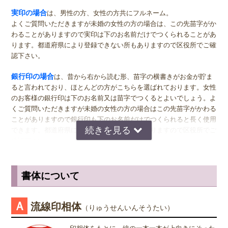
しまい、冷暗所に保管するようにしましょう。
実印
の男性用は、堂々とした大きいサイズの直径16.5ミリまたは18.0
実印の場合
は、男性の方、女性の方共にフルネーム。
ミリがおすすめです。女性用の実印でフルネームの場合は、15.0ミ
よくご質問いただきますが未婚の女性の方の場合は、この先苗字がか
リ。女性用の実印で名のみの場合は、13.5ミリがおすすめです。女性
わることがありますので実印は下のお名前だけでつくられることがあ
本柘印鑑の保管・お手入れ方法
の方でご結婚されている場合は、ご主人様より小さいものをお選びに
ります。都道府県により登録できない所もありますので区役所でご確
なるのが一般的ですが、同じ大きさの実印でも問題ございません。女
認下さい。
柘をはじめとする木製印鑑の特徴として、朱肉に含まれる油が木に染
性の方でも、企業家の方などビジネス上でもご使用になる場合は、男
み込んで脆くなってしまうことがあります。劣化により印面が欠けて
女関係なく大きいものをおすすめします。代表者としての実印をお作
銀行印の場合
は、昔から右から読む形、苗字の横書きがお金が貯ま
しまうと、実印や銀行印として使えなくなります。
り下さい。印材によっては、21.0ミリもご用意しています。ご入用の
ると言われており、ほとんどの方がこちらを選ばれております。女性
際は、各商品ページにてご確認ください。
のお客様の銀行印は下のお名前又は苗字でつくるとよいでしょう。よ
印鑑を使用した後、朱肉を拭き取らずに片付けてしまうと劣化の原因
くご質問いただきますが未婚の女性の方の場合はこの先苗字がかわる
になりますので、綺麗に拭いてから片付けるようにしましょう。ま
銀行印
の男性用は、16.5ミリがおすすめです。女性用は、13.5ミリ
ことがありますので銀行印も下のお名前だけでつくられると長く使用
た、印鑑に朱肉を付ける時も、たくさんつけすぎたりすることのない
がおすすめです。
できます。都道府県により登録できない所もありますので区役所でご
ようにしましょう。
確認下さい。
認印
の男性用は、12.0ミリ。ただし、会社などで使用する場合は、
上司の方より大きいサイズの捺印は印象が悪い場合がありますので、
認印の場合
は、 男性の方も女性の方も認印は苗字。相手に何と文字
本柘印鑑の場合、朱肉の色が落ちないことがあります。 程よい朱肉
小さ目の10.5ミリが無難かもしれません。女性用は、10.5ミリがおす
が書いてあるのか読めるほうがいいかと思いますので当店では風格を
の汚れは印鑑に味がでますので、あまり気にしすぎず無理に汚れを取
書体について
すめです。
出すならテンショ体、味わい深いものなら読みやすい印相体をオスス
ろうとしない方が無難です。長年使うことで色合いに味がでるのは、
メしております。
木製印鑑の良いところです。
※実印・銀行印・認印の表記は、当店で分類上分けさせて頂いており
Ａ
流線印相体
（りゅうせんいんそうたい）
ますが、銀行印をご注文された場合でも、実印や認印として、また
姓または名で、漢字1文字のお客様
印鑑の水洗い、ウェットティッシュでのお掃除は絶対にお止めくださ
は、実印をご注文された場合でも、銀行印・認印としてご使用頂いて
『書体』をお選び頂く際、漢字一文字のお客様の場合は "たて" "ヨ