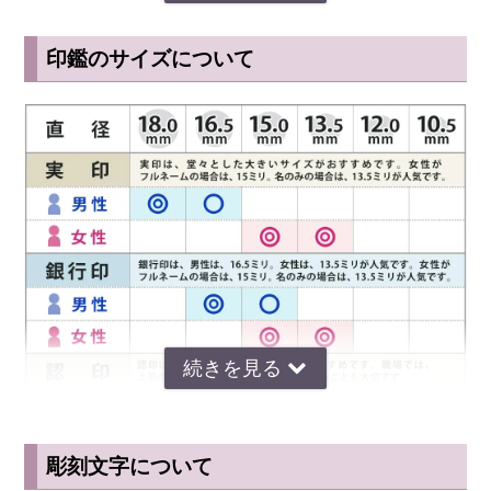
なか大木に成長しません。そのため印材として大量に切り出すことが
できず、希少性が上がってしまいます。
印鑑のサイズについて
柘と比較されやすい「あかね」という木があります。 中国やタイな
どの東南アジアから輸入されており、本柘の代用素材として最も普及
している印材です。あくまでも本柘の代用素材であるため、本柘に比
べると品質は劣ってしまいます。あかねの木は成長が早く大量に切り
出すことができるため、安く、高級印鑑というよりは日常的によく使
う印鑑として広く親しまれています。
本柘とあかねを比べると、本柘の方がきめが細かく粘りもあるため、
印鑑として綺麗な仕上がりになります。 実印などの一生物の印鑑と
して購入するなら、あかねより本柘を選ぶべきです。
◆ 本柘印鑑の欠点
本柘のような木製の印鑑は、乾燥や湿気といった湿度の変化に弱いと
いう欠点があります。せっかく作った印鑑に歪みやひび割れができて
彫刻文字について
サイズ選びのアドバイス
しまってはたまりません。 印鑑の使用後は必ず専用の印鑑ケースに