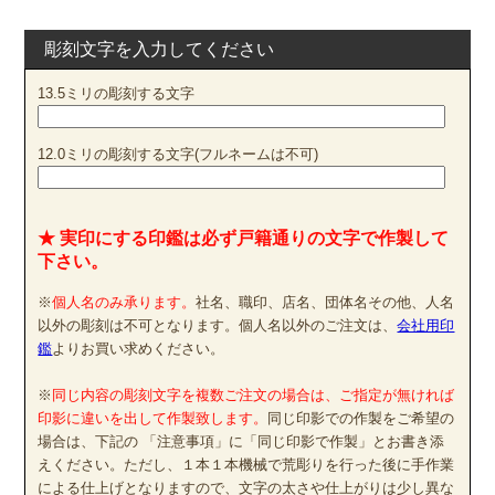
彫刻文字を入力してください
13.5ミリの彫刻する文字
12.0ミリの彫刻する文字(フルネームは不可)
★ 実印にする印鑑は必ず戸籍通りの文字で作製して
下さい。
※
個人名のみ承ります。
社名、職印、店名、団体名その他、人名
以外の彫刻は不可となります。個人名以外のご注文は、
会社用印
鑑
よりお買い求めください。
※
同じ内容の彫刻文字を複数ご注文の場合は、ご指定が無ければ
印影に違いを出して作製致します。
同じ印影での作製をご希望の
場合は、下記の 「注意事項」に「同じ印影で作製」とお書き添
えください。ただし、１本１本機械で荒彫りを行った後に手作業
による仕上げとなりますので、文字の太さや仕上がりは少し異な