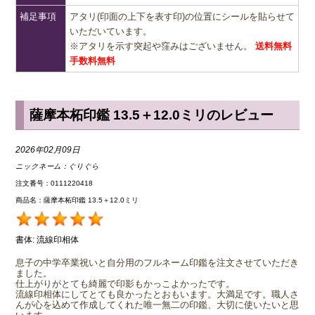
補足事項
アタリ(印面の上下を表す印)の位置にシールを貼らせて
いただいています。
※アタリを示す突起や窪みはございません。
送料無料
手数料無料
薩摩本柘印鑑 13.5＋12.0ミリのレビュー
2026年02月09日
ニックネーム：
ぐりぐら
注文番号：0111220418
商品名：薩摩本柘印鑑 13.5＋12.0ミリ
書体:
流線印相体
息子の中学卒業祝いと自分用のフルネーム印鑑を注文させていただき
ました。
仕上がりがとても綺麗で印影もかっこよかったです。
流線印相体にしてとても良かったとおもいます。大満足です。職人さ
んが心を込めて作成してくれた唯一無二の印鑑、大切に使いたいと思