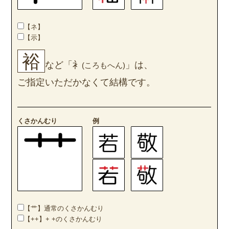
【ネ】
【示】
裕
など「衤
」は、
(ころもへん)
ご指定いただかなくて結構です。
くさかんむり
例
【艹】通常のくさかんむり
【++】+ +のくさかんむり