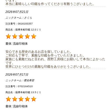
います。
本当に素晴らしい印鑑を作ってくださり有難うございました。
2026年07月21日
ニックネーム：
さくら
注文番号：0616193357
商品名：薩摩本柘印鑑 12.0ミリ
書体:
流線印相体
安心できる歴史のあるお店を探していました。
ご対応も丁寧で、素敵な印鑑を作っていただきました。
家族にも素敵だねと言われ、西野工房様にお願いして本当によかった
です。
世界にひとつだけの素敵な印鑑をありがとうございました。
2026年07月17日
ニックネーム：
匿名希望
注文番号：0702164510
商品名：薩摩本柘印鑑 13.5ミリ
書体:
流線印相体