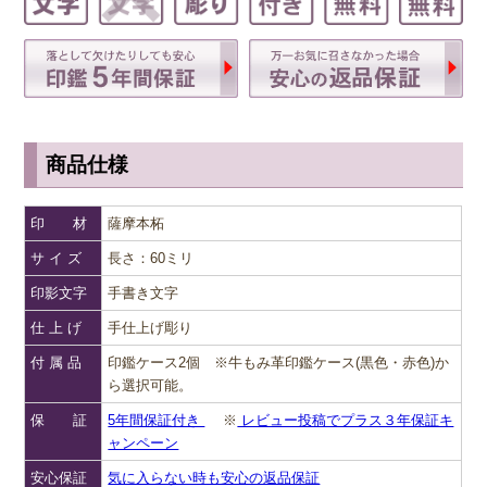
商品仕様
印 材
薩摩本柘
サ イ ズ
長さ：60ミリ
印影文字
手書き文字
仕 上 げ
手仕上げ彫り
付 属 品
印鑑ケース2個 ※牛もみ革印鑑ケース(黒色・赤色)か
ら選択可能。
保 証
5年間保証付き
※
レビュー投稿でプラス３年保証キ
ャンペーン
安心保証
気に入らない時も安心の返品保証