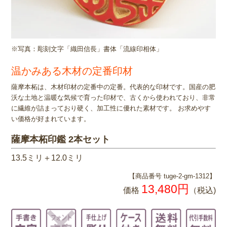
※写真：彫刻文字「織田信長」書体「流線印相体」
温かみある木材の定番印材
薩摩本柘は、木材印材の定番中の定番。代表的な印材です。国産の肥
沃な土地と温暖な気候で育った印材で、古くから使われており、非常
に繊維が詰まっており硬く、加工性に優れた素材です。 お求めやす
い価格が好まれています。
薩摩本柘印鑑 2本セット
13.5ミリ＋12.0ミリ
【商品番号 tuge-2-gm-1312】
13,480円
価格
（税込)