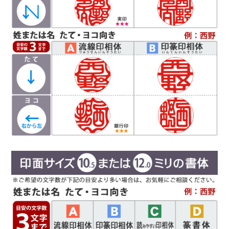
Ｃ
読
印相体
みやすい
(よみやすいいんそうたい)
印相体を読みやすくした西野工房独自の書体で
す。認印によく使用され、他の書体より判読性が
高い書体になり、社内文書などの確認印としての
使用をお勧めしています。
Ｄ
篆書体
（てんしょたい）
実印や銀行印によく使用されます。西野工房で
は、篆書体の中でも印篆を使用し作成していま
す。厳粛で、格調高い印章としてよく使われま
す。紙幣に捺される由緒正しき書体です。
彫刻を
行う文字数やバランスによって、書体サンプルと
は異なり「上下左右の余白が広い場合や狭い場
合」がありますので、ご希望があるお客様は備考
欄にお書き添え下さい。