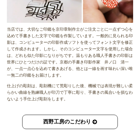
当店では、大切なご印鑑を京印章制作士がご注文ごとに一点ずつ心を
込めて手書きした文字で印鑑を作製しています。一般的に見られる印
影は、コンピューターの印影作成ソフトを使ってフォント文字を修正
して作成されます。しかし、そのコンピューター文字を使用した場合
は、どれも似た印影になりがちです。温もりある職人手書きの印影は
世界にひとつだけの証です。京都の手書き印影作家 井ノ口 清一
が、一点一点心を込めて書きあげる、他とは一線を画す味わい深い唯
一無二の印鑑をお届けします。
仕上げの彫刻は、彫刻機にて荒彫りした後、機械では表現が難しい柔
らかい曲線を熟練職人が印刀で丁寧に彫り、手書きの風合いを損なわ
ないよう手仕上げ彫刻をします。
西野工房のこだわり