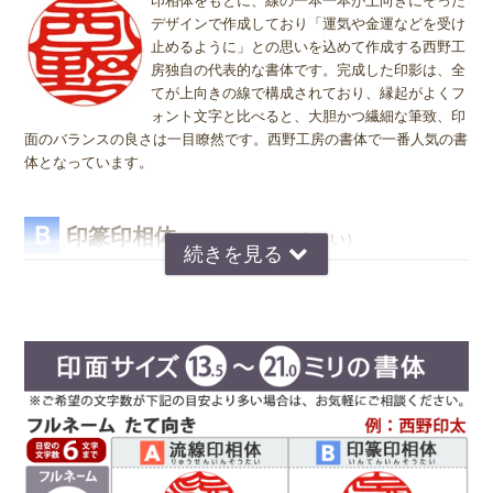
印相体をもとに、線の一本一本が上向きにそった
い。 本柘は木ですので、水でぬれると脆くなってしまいます。綺麗
も問題ありません。ご使用用途は、お客様のご判断でご使用頂けま
コ" どちらを選択すればよいのかお問い合わせを頂きます。 "たて"
デザインで作成しており「運気や金運などを受け
にするつもりが逆に劣化の原因になります。
す。
"ヨコ" どちらを選んで頂いても、選択によりデザインが変わること
止めるように」との思いを込めて作成する西野工
はございませんので "たて" "ヨコ" どちらかをご選択願います。
房独自の代表的な書体です。完成した印影は、全
てが上向きの線で構成されており、縁起がよくフ
ォント文字と比べると、大胆かつ繊細な筆致、印
面のバランスの良さは一目瞭然です。西野工房の書体で一番人気の書
体となっています。
Ｂ
印篆印相体
（いんてんいんそうたい）
京印章の極意 印篆（いんてん）を印相体風にア
レンジした、直線で構成された西野工房独自の書
体です。文字はそれぞれ画数が異なり全体のバラ
ンスをとるのが難しいのですが、独自の作風で文
字を折り曲げ、空間を埋めるデザインが特徴で
す。直線基調の印影は、気品があり上品な印象で
好まれています。定評のある西野センスで全体のバランスを整え枠内
に収めます。