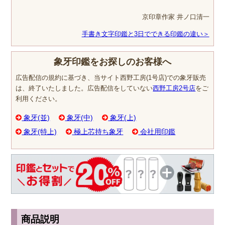
京印章作家 井ノ口清一
手書き文字印鑑と3日でできる印鑑の違い＞
象牙印鑑をお探しのお客様へ
広告配信の規約に基づき、当サイト西野工房(1号店)での象牙販売
は、終了いたしました。広告配信をしていない
西野工房2号店
をご
利用ください。
象牙(並)
象牙(中)
象牙(上)
象牙(特上)
極上芯持ち象牙
会社用印鑑
商品説明