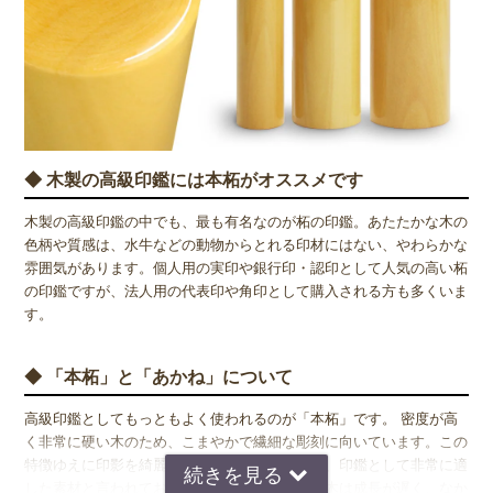
◆ 木製の高級印鑑には本柘がオススメです
木製の高級印鑑の中でも、最も有名なのが柘の印鑑。あたたかな木の
色柄や質感は、水牛などの動物からとれる印材にはない、やわらかな
雰囲気があります。個人用の実印や銀行印・認印として人気の高い柘
の印鑑ですが、法人用の代表印や角印として購入される方も多くいま
す。
◆ 「本柘」と「あかね」について
高級印鑑としてもっともよく使われるのが「本柘」です。 密度が高
く非常に硬い木のため、こまやかで繊細な彫刻に向いています。この
特徴ゆえに印影を綺麗に彫り上げることができ、印鑑として非常に適
した素材と言われております。ただし、本柘の木は成長が遅く、なか