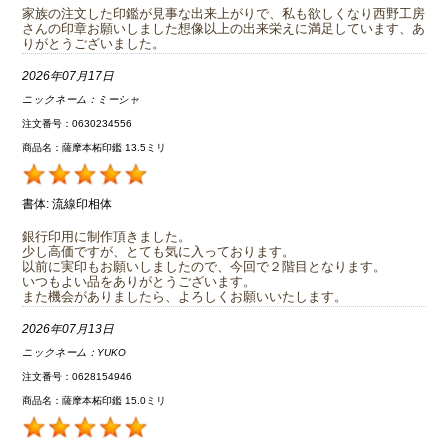
家族の注文した印鑑が見事な出来上がりで、私も欲しくなり西野工房
さんの印章お願いしました想像以上の出来栄えに満足しています、あ
りがとうございました。
2026年07月17日
ニックネーム：
ミーシャ
注文番号：0630234556
商品名：薩摩本柘印鑑 13.5ミリ
書体:
流線印相体
銀行印用に制作頂きました。
少し高価ですが、とても気に入っております。
以前に実印もお願いしましたので、今回で２階目となります。
いつもよい品をありがとうございます。
また機会がありましたら、よろしくお願いいたします。
2026年07月13日
ニックネーム：
YUKO
注文番号：0628154946
商品名：薩摩本柘印鑑 15.0ミリ