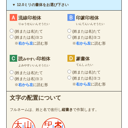
▼ 12.0ミリの書体をお選び下さい
Ａ
Ｂ
流線印相体
印篆印相体
りゅうせんいんそうたい
いんてんいんそうたい
(姓または名)たて
(姓または名)たて
(姓または名)ヨコ
(姓または名)ヨコ
※
右から左
に読む形
※
右から左
に読む形
Ｃ
Ｄ
読
印相体
篆書体
みやすい
てんしょたい
よみやすいいんそうたい
(姓または名)たて
(姓または名)たて
(姓または名)ヨコ
(姓または名)ヨコ
※
右から左
に読む形
※
右から左
に読む形
文字の配置について
フルネームは、姓と名で改行し
縦書き
で作製します。