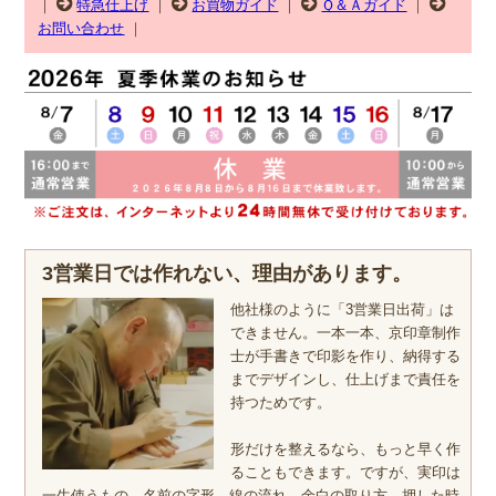
｜
特急仕上げ
｜
お買物ガイド
｜
Ｑ＆Ａガイド
｜
お問い合わせ
｜
3営業日では作れない、理由があります。
他社様のように「3営業日出荷」は
できません。一本一本、京印章制作
士が手書きで印影を作り、納得する
までデザインし、仕上げまで責任を
持つためです。
形だけを整えるなら、もっと早く作
ることもできます。ですが、実印は
一生使うもの。名前の字形、線の流れ、余白の取り方、押した時