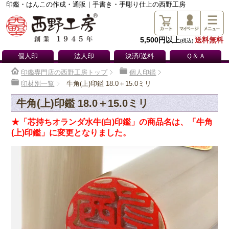
印鑑・はんこの作成・通販｜手書き・手彫り仕上の西野工房
5,500円以上
送料無料
(税込)
個人印
法人印
決済/送料
Ｑ＆Ａ
印鑑専門店の西野工房トップ
個人印鑑
印材別一覧
牛角(上)印鑑 18.0＋15.0ミリ
牛角(上)印鑑 18.0＋15.0ミリ
★「芯持ちオランダ水牛(白)印鑑」の商品名は、「牛角
(上)印鑑」に変更となりました。