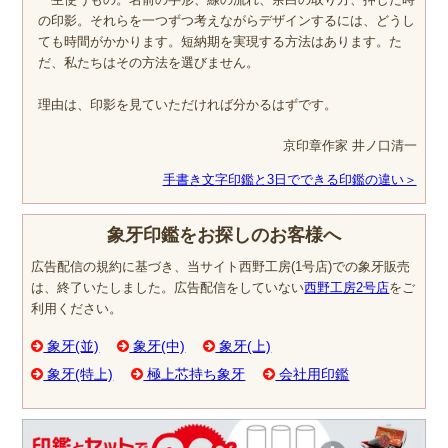
の印影。それらを一つずつ考えながらデザインするには、どうし
ても時間がかかります。短納期を実現する方法はあります。た
だ、私たちはその方法を選びません。
理由は、印影を見ていただければ分かるはずです。
京印章作家 井ノ口清一
手書き文字印鑑と3日でできる印鑑の違い＞
象牙印鑑をお探しのお客様へ
広告配信の規約に基づき、当サイト西野工房(1号店)での象牙販売
は、終了いたしました。広告配信をしていない
西野工房2号店
をご
利用ください。
象牙(並)
象牙(中)
象牙(上)
象牙(特上)
極上芯持ち象牙
会社用印鑑