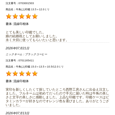
注文番号：0703001503
商品名：牛角(上)印鑑 13.5＋12.0ミリ
書体:
流線印相体
とても美しい印鑑でした。
娘の結婚祝としてお願いしました。
永く大切に使ってもらいたいと思います。
2026年07月21日
ニックネーム：
ブラックコーヒー
注文番号：0701165411
商品名：牛角(上)印鑑 15.0＋13.5＋10.5/12.0ミリ
書体:
流線印相体
実印を新しくしたくて探していたところ西野工房さんに出会え注文し
ました。フルネームは初めてだったので手元に届いた時は牛角の美し
さと文字の美しさに感動しました。上品な印鑑です。印鑑ケースはビ
タミンカラーが好きなのでオレンジ色を選びました。ありがとうござ
いました。
2026年07月13日