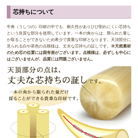
ばれる黒や茶色の模様が入った牛角をお好みの場合は、「牛角(柄)」
※芯持ちオランダ水牛(柄入)がおすすめです。
芯持ちについて
◆ オランダ生息の牛？
牛角（うしつの）印材の中でも、耐久性がありひび割れにくい芯持ち
という良質な部分を使用しています。一本の角からは、限られた量し
「オランダ水牛」とも呼ばれる牛角(上)ですが、オランダに生息する
か取ることができないため希少で貴重な印材となります。天頂部分に
牛からとれるわけではなく、アフリカ、オーストラリア、南米に生息
見られる白や茶色の点模様は、丈夫な芯持ちの証しです。
※天然素材
する陸牛からとれます。名前と生息地が一致していなかったり、陸牛
のため芯の位置には固有差がございます。点模様は、必ずしも中心に
なのに水牛の名がついていたりと不思議な点も多いオランダ水牛の牛
はございませんが、品質には問題ございません。
角ですが、素材の性質が黒水牛と似ていることから、区別のためそう
よばれているといわれています。
◆ 品質の見分け方
牛角(上)には頭の部分に白い点のように見える芯があり、芯が小さく
緻密なほど印章に与える影響が小さく、中心近くを通っているほど歪
みがでにくくなります。そのため、印鑑の中央をまっすぐ小さな芯が
通っているものが、より高品質な牛角の印鑑といえます。購入する際
はこういった上質なものを選びたいですね。
逆に芯持ちではない牛角印材はひび割れしやすく、耐久性が低くなっ