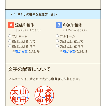
▼ 15.0ミリの書体をお選び下さい
Ａ
Ｂ
流線印相体
印篆印相体
りゅうせんいんそうたい
いんてんいんそうたい
フルネーム
フルネーム
(姓または名)たて
(姓または名)たて
(姓または名)ヨコ
(姓または名)ヨコ
※
右から左
に読む形
※
右から左
に読む形
文字の配置について
フルネームは、姓と名で改行し
縦書き
で作製します。