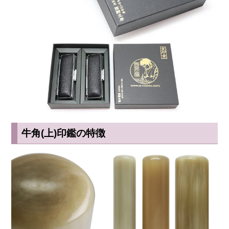
牛角(上)印鑑の特徴