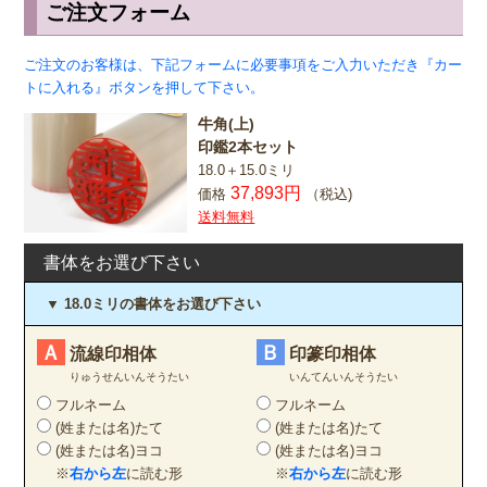
ご注文フォーム
ご注文のお客様は、下記フォームに必要事項をご入力いただき『カー
トに入れる』ボタンを押して下さい。
牛角(上)
印鑑2本セット
18.0＋15.0ミリ
37,893円
価格
（税込)
送料無料
書体をお選び下さい
▼ 18.0ミリの書体をお選び下さい
Ａ
Ｂ
流線印相体
印篆印相体
りゅうせんいんそうたい
いんてんいんそうたい
フルネーム
フルネーム
(姓または名)たて
(姓または名)たて
(姓または名)ヨコ
(姓または名)ヨコ
※
右から左
に読む形
※
右から左
に読む形