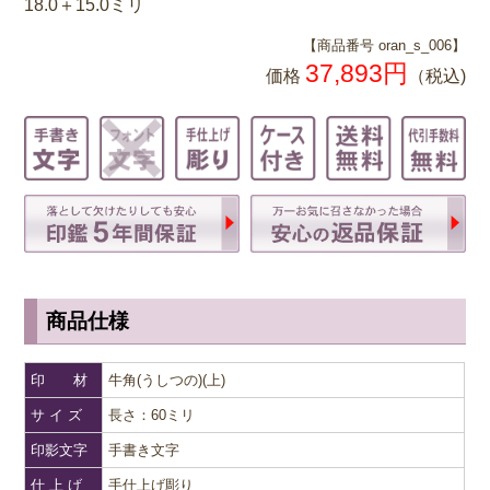
18.0＋15.0ミリ
【商品番号 oran_s_006】
37,893円
価格
（税込)
商品仕様
印 材
牛角(うしつの)(上)
サ イ ズ
長さ：60ミリ
印影文字
手書き文字
仕 上 げ
手仕上げ彫り