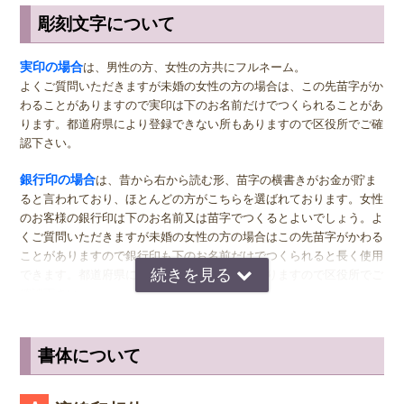
彫刻文字について
サイズ選びのアドバイス
実印
の男性用は、堂々とした大きいサイズの直径16.5ミリまたは18.0
実印の場合
は、男性の方、女性の方共にフルネーム。
ミリがおすすめです。女性用の実印でフルネームの場合は、15.0ミ
よくご質問いただきますが未婚の女性の方の場合は、この先苗字がか
リ。女性用の実印で名のみの場合は、13.5ミリがおすすめです。女性
わることがありますので実印は下のお名前だけでつくられることがあ
の方でご結婚されている場合は、ご主人様より小さいものをお選びに
ります。都道府県により登録できない所もありますので区役所でご確
なるのが一般的ですが、同じ大きさの実印でも問題ございません。女
認下さい。
性の方でも、企業家の方などビジネス上でもご使用になる場合は、男
女関係なく大きいものをおすすめします。代表者としての実印をお作
銀行印の場合
は、昔から右から読む形、苗字の横書きがお金が貯ま
り下さい。印材によっては、21.0ミリもご用意しています。ご入用の
ると言われており、ほとんどの方がこちらを選ばれております。女性
際は、各商品ページにてご確認ください。
のお客様の銀行印は下のお名前又は苗字でつくるとよいでしょう。よ
くご質問いただきますが未婚の女性の方の場合はこの先苗字がかわる
銀行印
の男性用は、16.5ミリがおすすめです。女性用は、13.5ミリ
ことがありますので銀行印も下のお名前だけでつくられると長く使用
がおすすめです。
できます。都道府県により登録できない所もありますので区役所でご
確認下さい。
認印
の男性用は、12.0ミリ。ただし、会社などで使用する場合は、
上司の方より大きいサイズの捺印は印象が悪い場合がありますので、
認印の場合
は、 男性の方も女性の方も認印は苗字。相手に何と文字
小さ目の10.5ミリが無難かもしれません。女性用は、10.5ミリがおす
が書いてあるのか読めるほうがいいかと思いますので当店では風格を
書体について
すめです。
出すならテンショ体、味わい深いものなら読みやすい印相体をオスス
メしております。
※実印・銀行印・認印の表記は、当店で分類上分けさせて頂いており