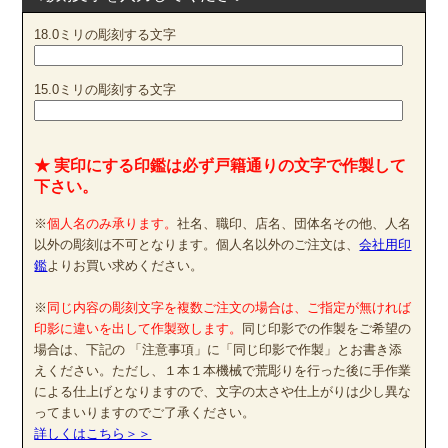
18.0ミリの彫刻する文字
15.0ミリの彫刻する文字
★ 実印にする印鑑は必ず戸籍通りの文字で作製して
下さい。
※
個人名のみ承ります。
社名、職印、店名、団体名その他、人名
以外の彫刻は不可となります。個人名以外のご注文は、
会社用印
鑑
よりお買い求めください。
※
同じ内容の彫刻文字を複数ご注文の場合は、ご指定が無ければ
印影に違いを出して作製致します。
同じ印影での作製をご希望の
場合は、下記の 「注意事項」に「同じ印影で作製」とお書き添
えください。ただし、１本１本機械で荒彫りを行った後に手作業
による仕上げとなりますので、文字の太さや仕上がりは少し異な
ってまいりますのでご了承ください。
詳しくはこちら＞＞