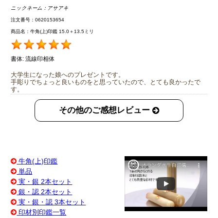
ニックネーム：
アサアキ
注文番号：0620153654
商品名：牛角(上)印鑑 15.0＋13.5ミリ
書体:
流線印相体
大学生になった娘へのプレゼントです。
手彫りでちょっと良いものをと思っていたので、とても良かったで
す。
その他のご感想レビュー
牛角(上)印鑑
単品
実・銀 2本セット
銀・認 2本セット
実・銀・認 3本セット
印材別印鑑一覧