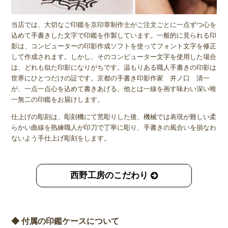
当店では、大切なご印鑑を京印章制作士がご注文ごとに一点ずつ心を
込めて手書きした文字で印鑑を作製しています。一般的に見られる印
影は、コンピューターの印影作成ソフトを使ってフォント文字を修正
して作成されます。しかし、そのコンピューター文字を使用した場合
は、どれも似た印影になりがちです。温もりある職人手書きの印影は
世界にひとつだけの証です。京都の手書き印影作家 井ノ口 清一
が、一点一点心を込めて書きあげる、他とは一線を画す味わい深い唯
一無二の印鑑をお届けします。
仕上げの彫刻は、彫刻機にて荒彫りした後、機械では表現が難しい柔
らかい曲線を熟練職人が印刀で丁寧に彫り、手書きの風合いを損なわ
ないよう手仕上げ彫刻をします。
西野工房のこだわり
◆ 付属の印鑑ケースについて