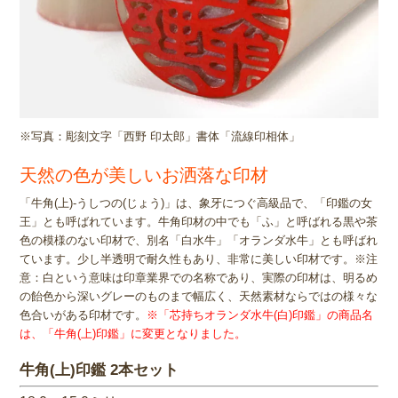
※写真：彫刻文字「西野 印太郎」書体「流線印相体」
天然の色が美しいお洒落な印材
「牛角(上)-うしつの(じょう)」は、象牙につぐ高級品で、「印鑑の女
王」とも呼ばれています。牛角印材の中でも「ふ」と呼ばれる黒や茶
色の模様のない印材で、別名「白水牛」「オランダ水牛」とも呼ばれ
ています。少し半透明で耐久性もあり、非常に美しい印材です。※注
意：白という意味は印章業界での名称であり、実際の印材は、明るめ
の飴色から深いグレーのものまで幅広く、天然素材ならではの様々な
色合いがある印材です。
※「芯持ちオランダ水牛(白)印鑑」の商品名
は、「牛角(上)印鑑」に変更となりました。
牛角(上)印鑑 2本セット