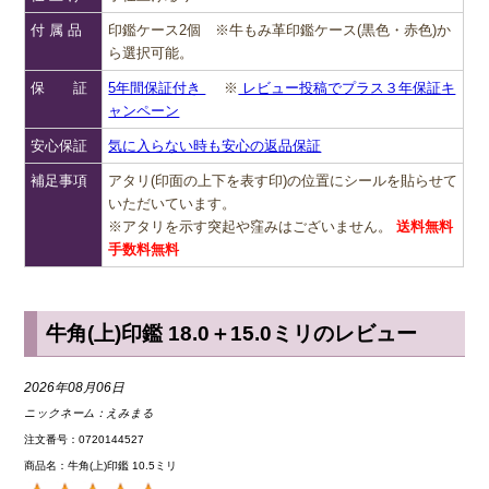
付 属 品
印鑑ケース2個 ※牛もみ革印鑑ケース(黒色・赤色)か
ら選択可能。
保 証
5年間保証付き
※
レビュー投稿でプラス３年保証キ
ャンペーン
安心保証
気に入らない時も安心の返品保証
補足事項
アタリ(印面の上下を表す印)の位置にシールを貼らせて
いただいています。
※アタリを示す突起や窪みはございません。
送料無料
手数料無料
牛角(上)印鑑 18.0＋15.0ミリのレビュー
2026年08月06日
ニックネーム：
えみまる
注文番号：0720144527
商品名：牛角(上)印鑑 10.5ミリ