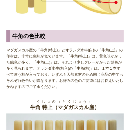
てしまいます。 印鑑として使われるのは芯持ちばかりですが、お店
によってはそうでない印材が使われている場合もあります。 品質に
大きくかかわることですので、実印などの重要な印鑑を注文する際
は、必ず芯持ちであることを確認するようにしましょう。
牛角の色比較
◆ 注意点と保管方法
牛角(うしつの)印材は、乾燥に弱い素材なので、適切な手入れをしな
マダガスカル産の「牛角(特上)」とオランダ水牛(白)の「牛角(上)」の
いとひび割れたり形が歪んでしまうことがあります。急激な温度変化
印材は、非常に色味が似ています。「牛角(特上)」は、黄色味がかっ
や高温多湿の環境を避けて衝撃から保護するために、必ず専用のケー
た飴色が多く、「牛角(上)」は、それより少しグレーがかった飴色が
スに入れて保管するようにしましょう。空気が乾燥しやすい冬季は特
多く見られます。オランダ水牛(柄入)の「牛角(柄)」は、１本１本す
にケースの外に出しておかないようにしましょう。また、直射日光
べて違う柄が入っており、いずれも天然素材のため同じ商品の中でも
は、変色の原因にもなるため冷暗所での保管が理想です。主成分はタ
それぞれ色合いが異なります。お好みの色のご要望にはお答えいたし
ンパク質であるため、虫に食われてしまうこともありますので、個別
かねますのでご了承ください。
に印鑑ケースに保管することをお勧めします。
うしつの（とくじょう）
牛角 特上（マダガスカル産）
◆ お手入れ方法
使用後は、印面のインクを柔らかい布やティッシュで拭き取り、早め
のお手入れを心がけることが重要です。水洗い、ウェットティッシュ