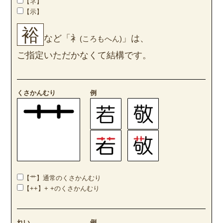
【ネ】
【示】
裕
など「衤
」は、
(ころもへん)
ご指定いただかなくて結構です。
くさかんむり
例
【艹】通常のくさかんむり
【++】+ +のくさかんむり
れい
例