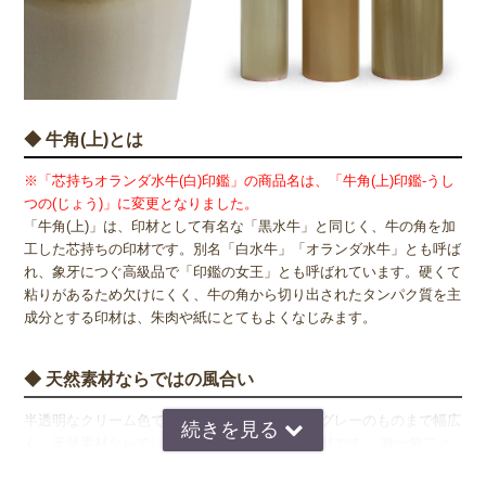
◆ 牛角(上)とは
※「芯持ちオランダ水牛(白)印鑑」の商品名は、「牛角(上)印鑑-うし
つの(じょう)」に変更となりました。
「牛角(上)」は、印材として有名な「黒水牛」と同じく、牛の角を加
工した芯持ちの印材です。別名「白水牛」「オランダ水牛」とも呼ば
れ、象牙につぐ高級品で「印鑑の女王」とも呼ばれています。硬くて
粘りがあるため欠けにくく、牛の角から切り出されたタンパク質を主
成分とする印材は、朱肉や紙にとてもよくなじみます。
◆ 天然素材ならではの風合い
半透明なクリーム色で、明るめの飴色から深いグレーのものまで幅広
く、天然素材ならではの様々な色合いがある印材です。 唯一無二と
なる牛角(上)印材は、男性・女性ともに人気の印材です。「ふ」と呼