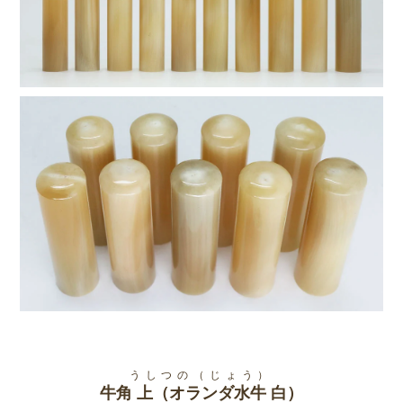
でのお掃除だけは絶対に行わないで下さい。印鑑を長くご使用できな
くなる可能性があります。長くご使用いただくうちに汚れが詰まって
インクが取れにくくなってしまった場合は、折りたたんだ柔らかい布
か紙に油(サラダ油)を浸し、この上で繰り返し印面を軽く叩くように
すると古く固まった朱肉やごみを取り除くことができます。
うしつの（じょう）
牛角 上（オランダ水牛 白）