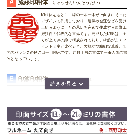
Ａ
流線印相体
（りゅうせんいんそうたい）
ますが、銀行印をご注文された場合でも、実印や認印として、また
姓または名で、漢字1文字のお客様
は、実印をご注文された場合でも、銀行印・認印としてご使用頂いて
『書体』をお選び頂く際、漢字一文字のお客様の場合は "たて" "ヨ
印相体をもとに、線の一本一本が上向きにそった
も問題ありません。ご使用用途は、お客様のご判断でご使用頂けま
コ" どちらを選択すればよいのかお問い合わせを頂きます。 "たて"
デザインで作成しており「運気や金運などを受け
す。
"ヨコ" どちらを選んで頂いても、選択によりデザインが変わること
止めるように」との思いを込めて作成する西野工
はございませんので "たて" "ヨコ" どちらかをご選択願います。
房独自の代表的な書体です。完成した印影は、全
てが上向きの線で構成されており、縁起がよくフ
ォント文字と比べると、大胆かつ繊細な筆致、印
面のバランスの良さは一目瞭然です。西野工房の書体で一番人気の書
体となっています。
Ｂ
印篆印相体
（いんてんいんそうたい）
京印章の極意 印篆（いんてん）を印相体風にア
レンジした、直線で構成された西野工房独自の書
体です。文字はそれぞれ画数が異なり全体のバラ
ンスをとるのが難しいのですが、独自の作風で文
字を折り曲げ、空間を埋めるデザインが特徴で
す。直線基調の印影は、気品があり上品な印象で
好まれています。定評のある西野センスで全体のバランスを整え枠内