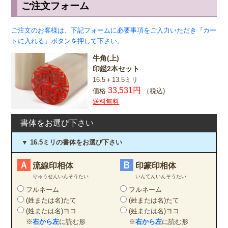
ご注文フォーム
ご注文のお客様は、下記フォームに必要事項をご入力いただき『カー
トに入れる』ボタンを押して下さい。
牛角(上)
印鑑2本セット
16.5＋13.5ミリ
33,531円
価格
（税込)
送料無料
書体をお選び下さい
▼ 16.5ミリの書体をお選び下さい
Ａ
Ｂ
流線印相体
印篆印相体
りゅうせんいんそうたい
いんてんいんそうたい
フルネーム
フルネーム
(姓または名)たて
(姓または名)たて
(姓または名)ヨコ
(姓または名)ヨコ
※
右から左
に読む形
※
右から左
に読む形