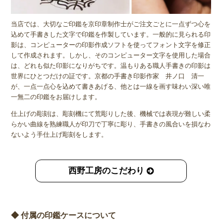
当店では、大切なご印鑑を京印章制作士がご注文ごとに一点ずつ心を
込めて手書きした文字で印鑑を作製しています。一般的に見られる印
影は、コンピューターの印影作成ソフトを使ってフォント文字を修正
して作成されます。しかし、そのコンピューター文字を使用した場合
は、どれも似た印影になりがちです。温もりある職人手書きの印影は
世界にひとつだけの証です。京都の手書き印影作家 井ノ口 清一
が、一点一点心を込めて書きあげる、他とは一線を画す味わい深い唯
一無二の印鑑をお届けします。
仕上げの彫刻は、彫刻機にて荒彫りした後、機械では表現が難しい柔
らかい曲線を熟練職人が印刀で丁寧に彫り、手書きの風合いを損なわ
ないよう手仕上げ彫刻をします。
西野工房のこだわり
◆ 付属の印鑑ケースについて