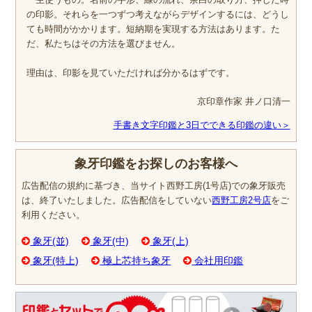
の印影。それらを一つずつ考えながらデザインするには、どうし
ても時間がかかります。短納期を実現する方法はあります。た
だ、私たちはその方法を選びません。
理由は、印影を見ていただければ分かるはずです。
京印章作家 井ノ口清一
手書き文字印鑑と3日でできる印鑑の違い＞
象牙印鑑をお探しのお客様へ
広告配信の規約に基づき、当サイト西野工房(1号店)での象牙販売
は、終了いたしました。広告配信をしていない
西野工房2号店
をご
利用ください。
象牙(並)
象牙(中)
象牙(上)
象牙(特上)
極上芯持ち象牙
会社用印鑑