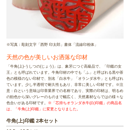
※写真：彫刻文字「西野 印太郎」書体「流線印相体」
天然の色が美しいお洒落な印材
「牛角(上)-うしつの(じょう)」は、象牙につぐ高級品で、「印鑑の女
王」とも呼ばれています。牛角印材の中でも「ふ」と呼ばれる黒や茶
色の模様のない印材で、別名「白水牛」「オランダ水牛」とも呼ばれ
ています。少し半透明で耐久性もあり、非常に美しい印材です。※注
意：白という意味は印章業界での名称であり、実際の印材は、明るめ
の飴色から深いグレーのものまで幅広く、天然素材ならではの様々な
色合いがある印材です。
※「芯持ちオランダ水牛(白)印鑑」の商品名
は、「牛角(上)印鑑」に変更となりました。
牛角(上)印鑑 2本セット