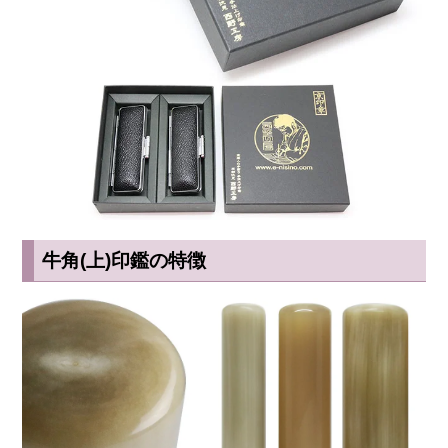
牛角(上)印鑑の特徴