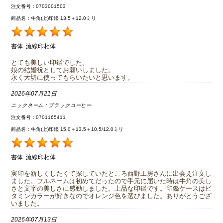
注文番号：0703001503
商品名：牛角(上)印鑑 13.5＋12.0ミリ
書体:
流線印相体
とても美しい印鑑でした。
娘の結婚祝としてお願いしました。
永く大切に使ってもらいたいと思います。
2026年07月21日
ニックネーム：
ブラックコーヒー
注文番号：0701165411
商品名：牛角(上)印鑑 15.0＋13.5＋10.5/12.0ミリ
書体:
流線印相体
実印を新しくしたくて探していたところ西野工房さんに出会え注文し
ました。フルネームは初めてだったので手元に届いた時は牛角の美し
さと文字の美しさに感動しました。上品な印鑑です。印鑑ケースはビ
タミンカラーが好きなのでオレンジ色を選びました。ありがとうござ
いました。
2026年07月13日