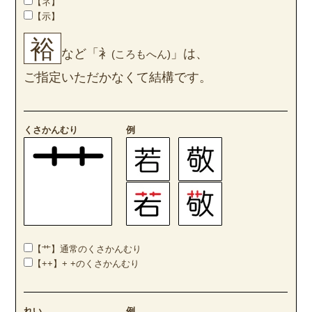
【ネ】
【示】
裕
など「衤
」は、
(ころもへん)
ご指定いただかなくて結構です。
くさかんむり
例
【艹】通常のくさかんむり
【++】+ +のくさかんむり
れい
例