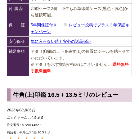
付 属 品
印鑑ケース2個 ※牛もみ革印鑑ケース(黒色・赤色)か
ら選択可能。
保 証
5年間保証付き
※
レビュー投稿でプラス３年保証キ
ャンペーン
安心保証
気に入らない時も安心の返品保証
補足事項
アタリ(印面の上下を表す印)の位置にシールを貼らせて
いただいています。
※アタリを示す突起や窪みはございません。
送料無料
手数料無料
牛角(上)印鑑 16.5＋13.5ミリのレビュー
2026年08月06日
ニックネーム：
えみまる
注文番号：0720144527
商品名：牛角(上)印鑑 10.5ミリ