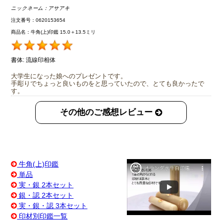
ニックネーム：
アサアキ
注文番号：0620153654
商品名：牛角(上)印鑑 15.0＋13.5ミリ
書体:
流線印相体
大学生になった娘へのプレゼントです。
手彫りでちょっと良いものをと思っていたので、とても良かったで
す。
その他のご感想レビュー
牛角(上)印鑑
単品
実・銀 2本セット
銀・認 2本セット
実・銀・認 3本セット
印材別印鑑一覧