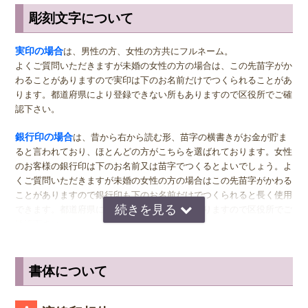
彫刻文字について
サイズ選びのアドバイス
実印
の男性用は、堂々とした大きいサイズの直径16.5ミリまたは18.0
実印の場合
は、男性の方、女性の方共にフルネーム。
ミリがおすすめです。女性用の実印でフルネームの場合は、15.0ミ
よくご質問いただきますが未婚の女性の方の場合は、この先苗字がか
リ。女性用の実印で名のみの場合は、13.5ミリがおすすめです。女性
わることがありますので実印は下のお名前だけでつくられることがあ
の方でご結婚されている場合は、ご主人様より小さいものをお選びに
ります。都道府県により登録できない所もありますので区役所でご確
なるのが一般的ですが、同じ大きさの実印でも問題ございません。女
認下さい。
性の方でも、企業家の方などビジネス上でもご使用になる場合は、男
女関係なく大きいものをおすすめします。代表者としての実印をお作
銀行印の場合
は、昔から右から読む形、苗字の横書きがお金が貯ま
り下さい。印材によっては、21.0ミリもご用意しています。ご入用の
ると言われており、ほとんどの方がこちらを選ばれております。女性
際は、各商品ページにてご確認ください。
のお客様の銀行印は下のお名前又は苗字でつくるとよいでしょう。よ
くご質問いただきますが未婚の女性の方の場合はこの先苗字がかわる
銀行印
の男性用は、16.5ミリがおすすめです。女性用は、13.5ミリ
ことがありますので銀行印も下のお名前だけでつくられると長く使用
がおすすめです。
できます。都道府県により登録できない所もありますので区役所でご
確認下さい。
認印
の男性用は、12.0ミリ。ただし、会社などで使用する場合は、
上司の方より大きいサイズの捺印は印象が悪い場合がありますので、
認印の場合
は、 男性の方も女性の方も認印は苗字。相手に何と文字
小さ目の10.5ミリが無難かもしれません。女性用は、10.5ミリがおす
が書いてあるのか読めるほうがいいかと思いますので当店では風格を
書体について
すめです。
出すならテンショ体、味わい深いものなら読みやすい印相体をオスス
メしております。
※実印・銀行印・認印の表記は、当店で分類上分けさせて頂いており