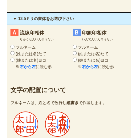
▼ 13.5ミリの書体をお選び下さい
Ａ
Ｂ
流線印相体
印篆印相体
りゅうせんいんそうたい
いんてんいんそうたい
フルネーム
フルネーム
(姓または名)たて
(姓または名)たて
(姓または名)ヨコ
(姓または名)ヨコ
※
右から左
に読む形
※
右から左
に読む形
文字の配置について
フルネームは、姓と名で改行し
縦書き
で作製します。