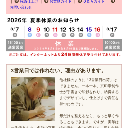
｜
特急仕上げ
｜
お買物ガイド
｜
Ｑ＆Ａガイド
｜
お問い合わせ
｜
3営業日では作れない、理由があります。
他社様のように「3営業日出荷」は
できません。一本一本、京印章制作
士が手書きで印影を作り、納得する
までデザインし、仕上げまで責任を
持つためです。
形だけを整えるなら、もっと早く作
ることもできます。ですが、実印は
一生使うもの。名前の字形、線の流れ、余白の取り方、押した時