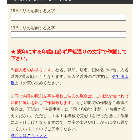
16.5ミリの彫刻する文字
13.5ミリの彫刻する文字
★ 実印にする印鑑は必ず戸籍通りの文字で作製して
下さい。
※
個人名のみ承ります。
社名、職印、店名、団体名その他、人名
以外の彫刻は不可となります。個人名以外のご注文は、
会社用印
鑑
よりお買い求めください。
※
同じ内容の彫刻文字を複数ご注文の場合は、ご指定が無ければ
印影に違いを出して作製致します。
同じ印影での作製をご希望の
場合は、下記の 「注意事項」に「同じ印影で作製」とお書き添
えください。ただし、１本１本機械で荒彫りを行った後に手作業
による仕上げとなりますので、文字の太さや仕上がりは少し異な
ってまいりますのでご了承ください。
詳しくはこちら＞＞