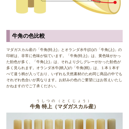
てしまいます。 印鑑として使われるのは芯持ちばかりですが、お店
によってはそうでない印材が使われている場合もあります。 品質に
大きくかかわることですので、実印などの重要な印鑑を注文する際
は、必ず芯持ちであることを確認するようにしましょう。
牛角の色比較
◆ 注意点と保管方法
牛角(うしつの)印材は、乾燥に弱い素材なので、適切な手入れをしな
マダガスカル産の「牛角(特上)」とオランダ水牛(白)の「牛角(上)」の
いとひび割れたり形が歪んでしまうことがあります。急激な温度変化
印材は、非常に色味が似ています。「牛角(特上)」は、黄色味がかっ
や高温多湿の環境を避けて衝撃から保護するために、必ず専用のケー
た飴色が多く、「牛角(上)」は、それより少しグレーがかった飴色が
スに入れて保管するようにしましょう。空気が乾燥しやすい冬季は特
多く見られます。オランダ水牛(柄入)の「牛角(柄)」は、１本１本す
にケースの外に出しておかないようにしましょう。また、直射日光
べて違う柄が入っており、いずれも天然素材のため同じ商品の中でも
は、変色の原因にもなるため冷暗所での保管が理想です。主成分はタ
それぞれ色合いが異なります。お好みの色のご要望にはお答えいたし
ンパク質であるため、虫に食われてしまうこともありますので、個別
かねますのでご了承ください。
に印鑑ケースに保管することをお勧めします。
うしつの（とくじょう）
牛角 特上（マダガスカル産）
◆ お手入れ方法
使用後は、印面のインクを柔らかい布やティッシュで拭き取り、早め
のお手入れを心がけることが重要です。水洗い、ウェットティッシュ