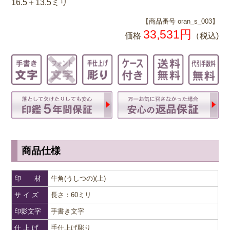
16.5＋13.5ミリ
【商品番号 oran_s_003】
33,531円
価格
（税込)
商品仕様
印 材
牛角(うしつの)(上)
サ イ ズ
長さ：60ミリ
印影文字
手書き文字
仕 上 げ
手仕上げ彫り