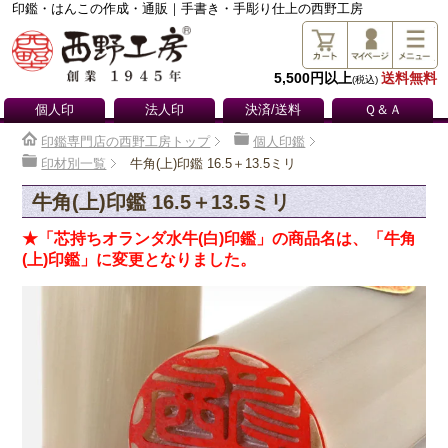
印鑑・はんこの作成・通販｜手書き・手彫り仕上の西野工房
5,500円以上
送料無料
(税込)
個人印
法人印
決済/送料
Ｑ＆Ａ
印鑑専門店の西野工房トップ
個人印鑑
印材別一覧
牛角(上)印鑑 16.5＋13.5ミリ
牛角(上)印鑑 16.5＋13.5ミリ
★「芯持ちオランダ水牛(白)印鑑」の商品名は、「牛角
(上)印鑑」に変更となりました。