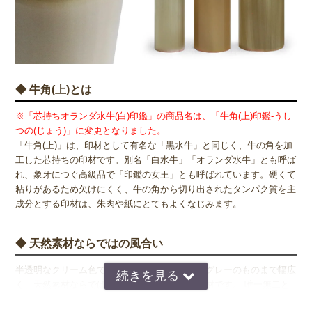
◆ 牛角(上)とは
※「芯持ちオランダ水牛(白)印鑑」の商品名は、「牛角(上)印鑑-うし
つの(じょう)」に変更となりました。
「牛角(上)」は、印材として有名な「黒水牛」と同じく、牛の角を加
工した芯持ちの印材です。別名「白水牛」「オランダ水牛」とも呼ば
れ、象牙につぐ高級品で「印鑑の女王」とも呼ばれています。硬くて
粘りがあるため欠けにくく、牛の角から切り出されたタンパク質を主
成分とする印材は、朱肉や紙にとてもよくなじみます。
◆ 天然素材ならではの風合い
半透明なクリーム色で、明るめの飴色から深いグレーのものまで幅広
く、天然素材ならではの様々な色合いがある印材です。 唯一無二と
なる牛角(上)印材は、男性・女性ともに人気の印材です。「ふ」と呼