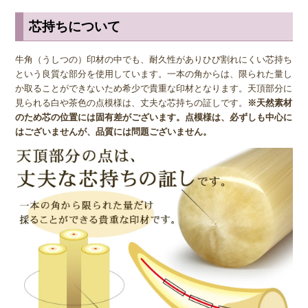
ばれる黒や茶色の模様が入った牛角をお好みの場合は、「牛角(柄)」
※芯持ちオランダ水牛(柄入)がおすすめです。
芯持ちについて
◆ オランダ生息の牛？
牛角（うしつの）印材の中でも、耐久性がありひび割れにくい芯持ち
という良質な部分を使用しています。一本の角からは、限られた量し
「オランダ水牛」とも呼ばれる牛角(上)ですが、オランダに生息する
か取ることができないため希少で貴重な印材となります。天頂部分に
牛からとれるわけではなく、アフリカ、オーストラリア、南米に生息
見られる白や茶色の点模様は、丈夫な芯持ちの証しです。
※天然素材
する陸牛からとれます。名前と生息地が一致していなかったり、陸牛
のため芯の位置には固有差がございます。点模様は、必ずしも中心に
なのに水牛の名がついていたりと不思議な点も多いオランダ水牛の牛
はございませんが、品質には問題ございません。
角ですが、素材の性質が黒水牛と似ていることから、区別のためそう
よばれているといわれています。
◆ 品質の見分け方
牛角(上)には頭の部分に白い点のように見える芯があり、芯が小さく
緻密なほど印章に与える影響が小さく、中心近くを通っているほど歪
みがでにくくなります。そのため、印鑑の中央をまっすぐ小さな芯が
通っているものが、より高品質な牛角の印鑑といえます。購入する際
はこういった上質なものを選びたいですね。
逆に芯持ちではない牛角印材はひび割れしやすく、耐久性が低くなっ