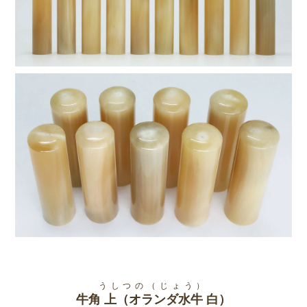
でのお掃除だけは絶対に行わないで下さい。印鑑を長くご使用できな
くなる可能性があります。長くご使用いただくうちに汚れが詰まって
インクが取れにくくなってしまった場合は、折りたたんだ柔らかい布
か紙に油(サラダ油)を浸し、この上で繰り返し印面を軽く叩くように
すると古く固まった朱肉やごみを取り除くことができます。
うしつの（じょう）
牛角 上（オランダ水牛 白）