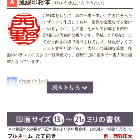
Ａ
流線印相体
（りゅうせんいんそうたい）
ますが、銀行印をご注文された場合でも、実印や認印として、また
姓または名で、漢字1文字のお客様
は、実印をご注文された場合でも、銀行印・認印としてご使用頂いて
『書体』をお選び頂く際、漢字一文字のお客様の場合は "たて" "ヨ
印相体をもとに、線の一本一本が上向きにそった
も問題ありません。ご使用用途は、お客様のご判断でご使用頂けま
コ" どちらを選択すればよいのかお問い合わせを頂きます。 "たて"
デザインで作成しており「運気や金運などを受け
す。
"ヨコ" どちらを選んで頂いても、選択によりデザインが変わること
止めるように」との思いを込めて作成する西野工
はございませんので "たて" "ヨコ" どちらかをご選択願います。
房独自の代表的な書体です。完成した印影は、全
てが上向きの線で構成されており、縁起がよくフ
ォント文字と比べると、大胆かつ繊細な筆致、印
面のバランスの良さは一目瞭然です。西野工房の書体で一番人気の書
体となっています。
Ｂ
印篆印相体
（いんてんいんそうたい）
京印章の極意 印篆（いんてん）を印相体風にア
レンジした、直線で構成された西野工房独自の書
体です。文字はそれぞれ画数が異なり全体のバラ
ンスをとるのが難しいのですが、独自の作風で文
字を折り曲げ、空間を埋めるデザインが特徴で
す。直線基調の印影は、気品があり上品な印象で
好まれています。定評のある西野センスで全体のバランスを整え枠内