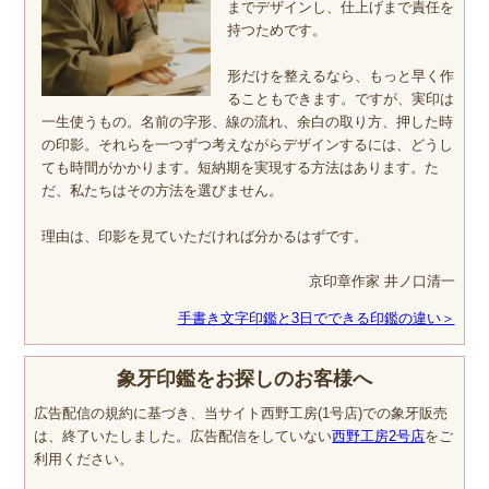
までデザインし、仕上げまで責任を
持つためです。
形だけを整えるなら、もっと早く作
ることもできます。ですが、実印は
一生使うもの。名前の字形、線の流れ、余白の取り方、押した時
の印影。それらを一つずつ考えながらデザインするには、どうし
ても時間がかかります。短納期を実現する方法はあります。た
だ、私たちはその方法を選びません。
理由は、印影を見ていただければ分かるはずです。
京印章作家 井ノ口清一
手書き文字印鑑と3日でできる印鑑の違い＞
象牙印鑑をお探しのお客様へ
広告配信の規約に基づき、当サイト西野工房(1号店)での象牙販売
は、終了いたしました。広告配信をしていない
西野工房2号店
をご
利用ください。