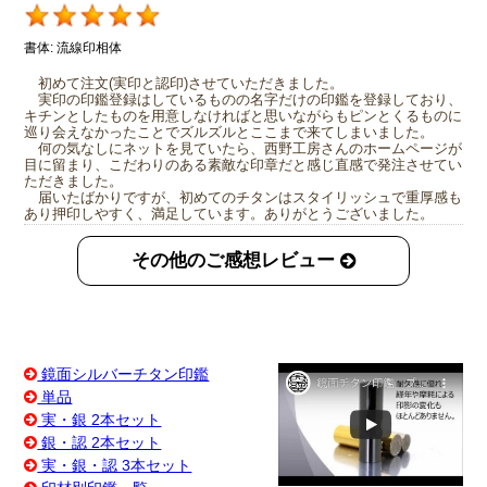
書体:
流線印相体
初めて注文(実印と認印)させていただきました。
実印の印鑑登録はしているものの名字だけの印鑑を登録しており、
キチンとしたものを用意しなければと思いながらもピンとくるものに
巡り会えなかったことでズルズルとここまで来てしまいました。
何の気なしにネットを見ていたら、西野工房さんのホームページが
目に留まり、こだわりのある素敵な印章だと感じ直感で発注させてい
ただきました。
届いたばかりですが、初めてのチタンはスタイリッシュで重厚感も
あり押印しやすく、満足しています。ありがとうございました。
その他のご感想レビュー
鏡面シルバーチタン印鑑
単品
実・銀 2本セット
銀・認 2本セット
実・銀・認 3本セット