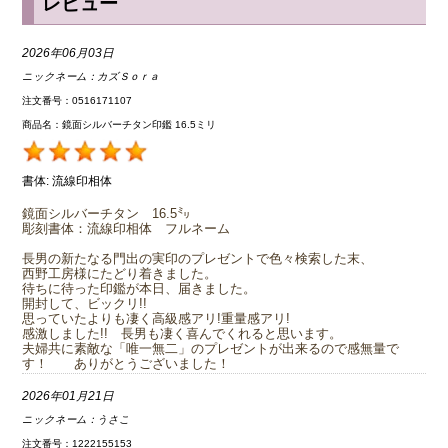
レビュー
2026年06月03日
ニックネーム：
カズｓｏｒａ
注文番号：0516171107
商品名：鏡面シルバーチタン印鑑 16.5ミリ
書体:
流線印相体
鏡面シルバーチタン 16.5㍉
彫刻書体：流線印相体 フルネーム
長男の新たなる門出の実印のプレゼントで色々検索した末、
西野工房様にたどり着きました。
待ちに待った印鑑が本日、届きました。
開封して、ビックリ!!
思っていたよりも凄く高級感アリ!重量感アリ!
感激しました!! 長男も凄く喜んでくれると思います。
夫婦共に素敵な「唯一無二」のプレゼントが出来るので感無量で
す！ ありがとうございました！
2026年01月21日
ニックネーム：
うさこ
注文番号：1222155153