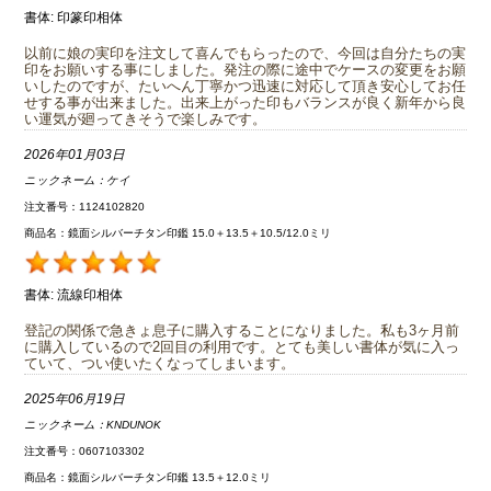
書体:
印篆印相体
以前に娘の実印を注文して喜んでもらったので、今回は自分たちの実
印をお願いする事にしました。発注の際に途中でケースの変更をお願
いしたのですが、たいへん丁寧かつ迅速に対応して頂き安心してお任
せする事が出来ました。出来上がった印もバランスが良く新年から良
い運気が廻ってきそうで楽しみです。
2026年01月03日
ニックネーム：
ケイ
注文番号：1124102820
商品名：鏡面シルバーチタン印鑑 15.0＋13.5＋10.5/12.0ミリ
書体:
流線印相体
登記の関係で急きょ息子に購入することになりました。私も3ヶ月前
に購入しているので2回目の利用です。とても美しい書体が気に入っ
ていて、つい使いたくなってしまいます。
2025年06月19日
ニックネーム：
KNDUNOK
注文番号：0607103302
商品名：鏡面シルバーチタン印鑑 13.5＋12.0ミリ