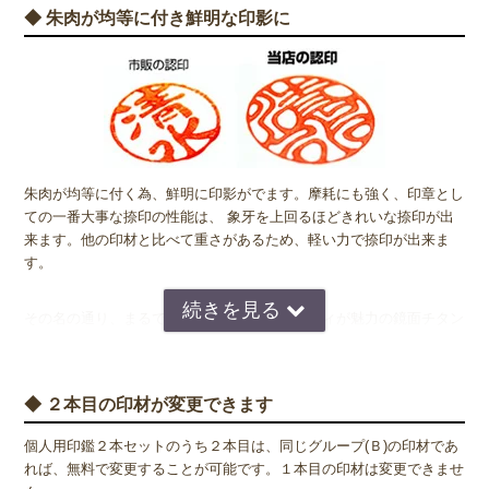
◆ 朱肉が均等に付き鮮明な印影に
朱肉が均等に付く為、鮮明に印影がでます。摩耗にも強く、印章とし
ての一番大事な捺印の性能は、 象牙を上回るほどきれいな捺印が出
来ます。他の印材と比べて重さがあるため、軽い力で捺印が出来ま
す。
その名の通り、まるで鏡のように反射するボディが魅力の鏡面チタン
印。金属加工の世界では、チタン素材は鏡面仕上げが困難とされてき
ましたが、昨今の技術向上により、非常につややかで美しい仕上げが
可能になりました。指紋などが付いた場合は、柔らかいクロス（眼鏡
◆ ２本目の印材が変更できます
拭き等）で優しく拭い取って頂くと、美しい光沢が蘇ります。
個人用印鑑２本セットのうち２本目は、同じグループ(Ｂ)の印材であ
れば、無料で変更することが可能です。１本目の印材は変更できませ
◆ チタンは金属アレルギーの方でも安心