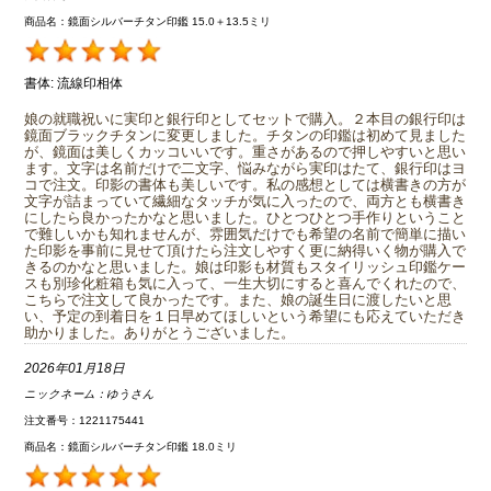
商品名：鏡面シルバーチタン印鑑 15.0＋13.5ミリ
書体:
流線印相体
娘の就職祝いに実印と銀行印としてセットで購入。２本目の銀行印は
鏡面ブラックチタンに変更しました。チタンの印鑑は初めて見ました
が、鏡面は美しくカッコいいです。重さがあるので押しやすいと思い
ます。文字は名前だけで二文字、悩みながら実印はたて、銀行印はヨ
コで注文。印影の書体も美しいです。私の感想としては横書きの方が
文字が詰まっていて繊細なタッチが気に入ったので、両方とも横書き
にしたら良かったかなと思いました。ひとつひとつ手作りということ
で難しいかも知れませんが、雰囲気だけでも希望の名前で簡単に描い
た印影を事前に見せて頂けたら注文しやすく更に納得いく物が購入で
きるのかなと思いました。娘は印影も材質もスタイリッシュ印鑑ケー
スも別珍化粧箱も気に入って、一生大切にすると喜んでくれたので、
こちらで注文して良かったです。また、娘の誕生日に渡したいと思
い、予定の到着日を１日早めてほしいという希望にも応えていただき
助かりました。ありがとうございました。
2026年01月18日
ニックネーム：
ゆうさん
注文番号：1221175441
商品名：鏡面シルバーチタン印鑑 18.0ミリ