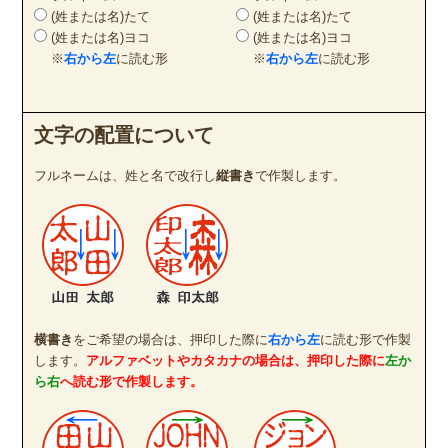
(姓または名)たて
(姓または名)たて
(姓または名)ヨコ
(姓または名)ヨコ
※
右から左
に読む形
※
右から左
に読む形
文字の配置について
フルネームは、姓と名で改行し
縦書き
で作製します。
横書き
をご希望の場合は、押印した際に
右から左
に読む形で作製
します。
アルファベットやカタカナの場合は、押印した際に
左か
ら右
へ読む形で作製します。