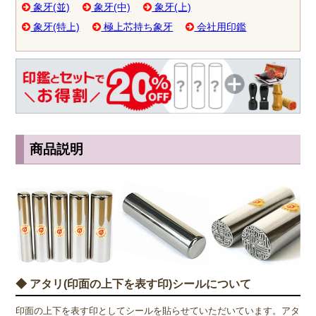
象牙(並)
象牙(中)
象牙(上)
象牙(特上)
極上芯持ち象牙
会社用印鑑
商品説明
◆ アタリ(印面の上下を表す印)シールについて
印面の上下を表す印としてシールを貼らせていただいています。アタ