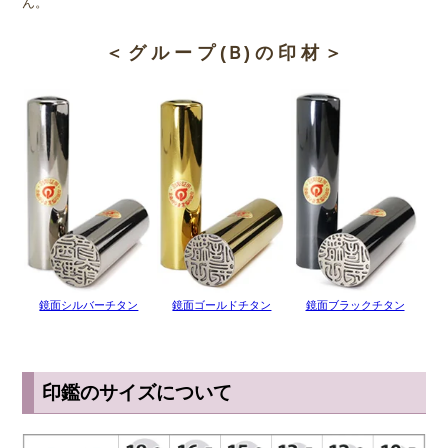
ん。
印鑑はどうしても素肌で直接触れる機会が多いため、金属アレルギー
をもっている人にとっては金属製の印鑑は抵抗がありますよね。しか
＜ グ ル ー プ (Ｂ) の 印 材 ＞
し、チタンはどんな人でも持つことができる人体にやさしい金属で
す。チタンはインプラント治療や金属アレルギー用のアクセサリー類
にも使われている素材で、誰でも安心して使うことができます。
◆ 耐熱・強度でも安心なチタン
チタンは融点が1668℃と高いため、耐熱性にも非常に優れていま
す。火災における炎の温度はチタンの融点を超えることはないため、
印鑑が溶けたり変形したりすることはありません。 一生物の印鑑と
して選ぶには非常に向いているといえます。
チタンは強度という意味でもかなり丈夫です。ふとした瞬間に印鑑の
鏡面シルバーチタン
鏡面ゴールドチタン
鏡面ブラックチタン
側面に細かな傷がついてしまうことはありますが、 落としたりぶつ
けたりしたくらいであれば印影が歪んでしまうような大きな傷になる
ことはありません。 変形が起こりにくく傷もつきにくいとあれば、
やはりチタンは大切な印鑑に向いていますね。
印鑑のサイズについて
◆ チタンはお手入れも簡単