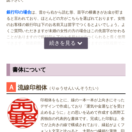
認下さい。
性の方でも、企業家の方などビジネス上でもご使用になる場合は、男
女関係なく大きいものをおすすめします。代表者としての実印をお作
銀行印の場合
は、昔から右から読む形、苗字の横書きがお金が貯ま
り下さい。印材によっては、21.0ミリもご用意しています。ご入用の
ると言われており、ほとんどの方がこちらを選ばれております。女性
際は、各商品ページにてご確認ください。
のお客様の銀行印は下のお名前又は苗字でつくるとよいでしょう。よ
くご質問いただきますが未婚の女性の方の場合はこの先苗字がかわる
銀行印
の男性用は、16.5ミリがおすすめです。女性用は、13.5ミリ
ことがありますので銀行印も下のお名前だけでつくられると長く使用
がおすすめです。
できます。都道府県により登録できない所もありますので区役所でご
確認下さい。
認印
の男性用は、12.0ミリ。ただし、会社などで使用する場合は、
上司の方より大きいサイズの捺印は印象が悪い場合がありますので、
認印の場合
は、 男性の方も女性の方も認印は苗字。相手に何と文字
小さ目の10.5ミリが無難かもしれません。女性用は、10.5ミリがおす
が書いてあるのか読めるほうがいいかと思いますので当店では風格を
書体について
すめです。
出すならテンショ体、味わい深いものなら読みやすい印相体をオスス
メしております。
※実印・銀行印・認印の表記は、当店で分類上分けさせて頂いており
Ａ
流線印相体
（りゅうせんいんそうたい）
ますが、銀行印をご注文された場合でも、実印や認印として、また
姓または名で、漢字1文字のお客様
は、実印をご注文された場合でも、銀行印・認印としてご使用頂いて
『書体』をお選び頂く際、漢字一文字のお客様の場合は "たて" "ヨ
印相体をもとに、線の一本一本が上向きにそった
も問題ありません。ご使用用途は、お客様のご判断でご使用頂けま
コ" どちらを選択すればよいのかお問い合わせを頂きます。 "たて"
デザインで作成しており「運気や金運などを受け
す。
"ヨコ" どちらを選んで頂いても、選択によりデザインが変わること
止めるように」との思いを込めて作成する西野工
はございませんので "たて" "ヨコ" どちらかをご選択願います。
房独自の代表的な書体です。完成した印影は、全
てが上向きの線で構成されており、縁起がよくフ
ォント文字と比べると、大胆かつ繊細な筆致、印