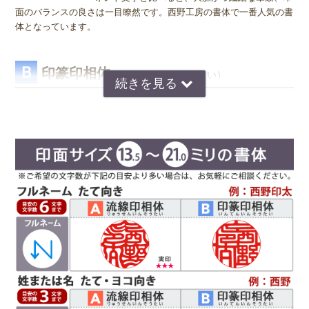
面のバランスの良さは一目瞭然です。西野工房の書体で一番人気の書
体となっています。
Ｂ
印篆印相体
（いんてんいんそうたい）
京印章の極意 印篆（いんてん）を印相体風にア
レンジした、直線で構成された西野工房独自の書
体です。文字はそれぞれ画数が異なり全体のバラ
ンスをとるのが難しいのですが、独自の作風で文
字を折り曲げ、空間を埋めるデザインが特徴で
す。直線基調の印影は、気品があり上品な印象で
好まれています。定評のある西野センスで全体のバランスを整え枠内
に収めます。