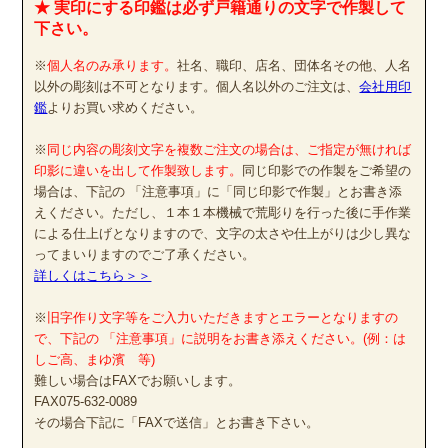
★ 実印にする印鑑は必ず戸籍通りの文字で作製して
下さい。
※
個人名のみ承ります。
社名、職印、店名、団体名その他、人名
以外の彫刻は不可となります。個人名以外のご注文は、
会社用印
鑑
よりお買い求めください。
※
同じ内容の彫刻文字を複数ご注文の場合は、ご指定が無ければ
印影に違いを出して作製致します。
同じ印影での作製をご希望の
場合は、下記の 「注意事項」に「同じ印影で作製」とお書き添
えください。ただし、１本１本機械で荒彫りを行った後に手作業
による仕上げとなりますので、文字の太さや仕上がりは少し異な
ってまいりますのでご了承ください。
詳しくはこちら＞＞
※
旧字作り文字等をご入力いただきますとエラーとなりますの
で、下記の 「注意事項」に説明をお書き添えください。(例：は
しご高、まゆ濱 等)
難しい場合はFAXでお願いします。
FAX075-632-0089
その場合下記に「FAXで送信」とお書き下さい。