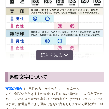
朱肉汚れはもちろん炎の煤や泥汚れが印鑑についてしまったとして
も、指や歯ブラシで水洗いすれば簡単に汚れを落とすことができま
す。 通常、印鑑は決して水洗いしてはならないといわれますが、そ
れは柘や水牛などの印鑑は水で洗うと乾燥する際にひび割れてしまう
からです。 チタンの印鑑であればその心配もないため、印鑑として
長く使う上では大きなメリットです。 さらにチタンは海水でも錆び
ることがなく、水害にあった場合でも紛失さえしなければずっと使い
続けることができます。
◆ チタンの印鑑の保管方法
チタンの印鑑は傷がつきにくく錆びないという性質を持っているた
め、手入れも保管も手間がかかりません。 ほかの印鑑が水洗い禁止
彫刻文字について
であるのに対し、チタンの印鑑だけは水洗いしても何の問題もありま
サイズ選びのアドバイス
せん。 印鑑が朱肉で汚れたら、その都度指や柔らかい歯ブラシで水
洗いしましょう。簡単に汚れを落とすことができます。 保管方法
実印
の男性用は、堂々とした大きいサイズの直径16.5ミリまたは18.0
実印の場合
は、男性の方、女性の方共にフルネーム。
も、きれいに汚れを落として専用の印鑑ケースに入れておけば問題あ
ミリがおすすめです。女性用の実印でフルネームの場合は、15.0ミ
よくご質問いただきますが未婚の女性の方の場合は、この先苗字がか
りません。
リ。女性用の実印で名のみの場合は、13.5ミリがおすすめです。女性
わることがありますので実印は下のお名前だけでつくられることがあ
の方でご結婚されている場合は、ご主人様より小さいものをお選びに
ります。都道府県により登録できない所もありますので区役所でご確
なるのが一般的ですが、同じ大きさの実印でも問題ございません。女