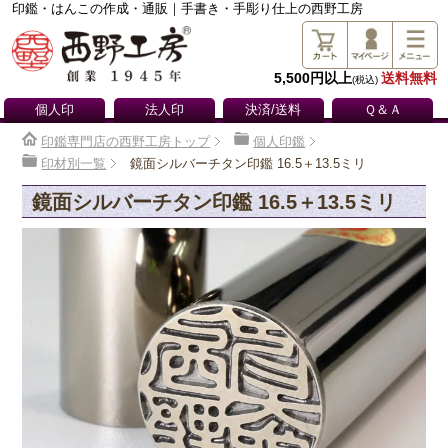
印鑑・はんこの作成・通販｜手書き・手彫り仕上の西野工房
5,500円以上
送料無料
(税込)
個人印
法人印
決済/送料
Ｑ＆Ａ
印鑑専門店の西野工房トップ
個人印鑑
印材別一覧
鏡面シルバーチタン印鑑 16.5＋13.5ミリ
鏡面シルバーチタン印鑑 16.5＋13.5ミリ