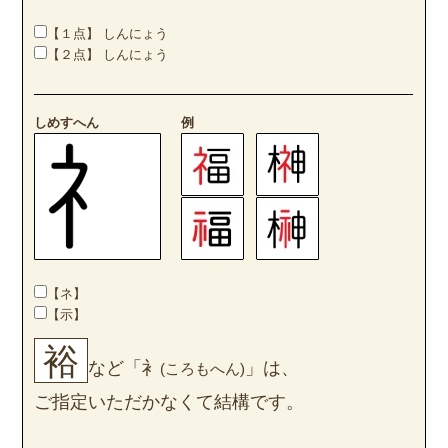
【１点】 しんにょう
【２点】 しんにょう
しめすへん
例
【ネ】
【示】
裕
など「衤
」は、
(ころもへん)
ご指定いただかなくて結構です。