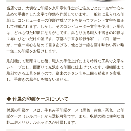
当店では、大切なご印鑑を京印章制作士がご注文ごとに一点ずつ心を
込めて手書きした文字で印鑑を作製しています。一般的に見られる印
影は、コンピューターの印影作成ソフトを使ってフォント文字を修正
して作成されます。しかし、そのコンピューター文字を使用した場合
は、どれも似た印影になりがちです。温もりある職人手書きの印影は
世界にひとつだけの証です。京都の手書き印影作家 井ノ口 清一
が、一点一点心を込めて書きあげる、他とは一線を画す味わい深い唯
一無二の印鑑をお届けします。
彫刻機にて荒彫りした後、職人の手仕上げにより特殊な工具で文字を
シャープにし、面磨りで光沢ある印面に仕上げています。極細部まで
彫刻できる工具を使うので、従来のチタン印を上回る精密さを実現
し、手書きの風合いを損ないません。
◆ 付属の印鑑ケースについて
付属の印鑑ケースは、牛もみ革印鑑ケース（黒色・赤色・茶色）と印
鑑ケース（シルバー）から選択可能です。また、収納の際に便利な西
野工房オリジナルボックスが付属します。