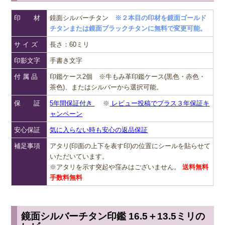
印 材
鏡面シルバーチタン
※２本目の印材を鏡面ゴールド
チタンまたは鏡面ブラックチタンに無料で変更可能。
サ イ ズ
長さ：60ミリ
印影文字
手書き文字
付 属 品
印鑑ケース2個 ※牛もみ革印鑑ケース(黒色・赤色・
茶色)、またはシルバーから選択可能。
保 証
5年間保証付き
※
レビュー投稿でプラス３年保証キ
ャンペーン
安心保証
気に入らない時も安心の返品保証
補足事項
アタリ(印面の上下を表す印)の位置にシールを貼らせて
いただいています。
※アタリを示す突起や窪みはございません。
送料無料
手数料無料
鏡面シルバーチタン印鑑 16.5＋13.5ミリの