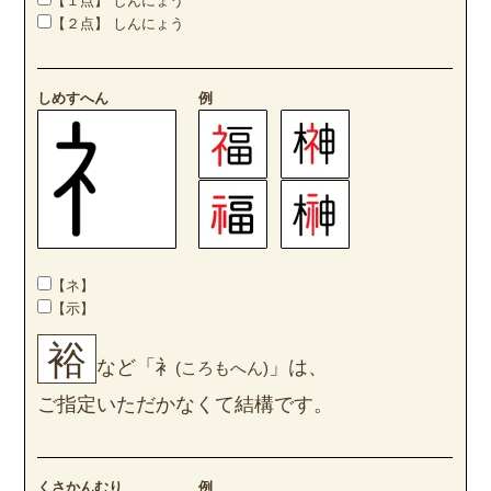
【１点】 しんにょう
【２点】 しんにょう
しめすへん
例
【ネ】
【示】
裕
など「衤
」は、
(ころもへん)
ご指定いただかなくて結構です。
くさかんむり
例