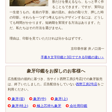
形だけを整えるなら、もっと早く作
ることもできます。ですが、実印は
一生使うもの。名前の字形、線の流れ、余白の取り方、押した時
の印影。それらを一つずつ考えながらデザインするには、どうし
ても時間がかかります。短納期を実現する方法はあります。た
だ、私たちはその方法を選びません。
理由は、印影を見ていただければ分かるはずです。
京印章作家 井ノ口清一
手書き文字印鑑と3日でできる印鑑の違い＞
象牙印鑑をお探しのお客様へ
広告配信の規約に基づき、当サイト西野工房(1号店)での象牙販売
は、終了いたしました。広告配信をしていない
西野工房2号店
をご
利用ください。
象牙(並)
象牙(中)
象牙(上)
象牙(特上)
極上芯持ち象牙
会社用印鑑