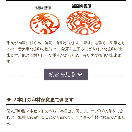
朱肉が均等に付く為、鮮明に印影がでます。摩耗にも強く、印章とし
ての一番大事な捺印の性能は、 象牙を上回るほどきれいな捺印が出
来ます。他の印材と比べて重さがあるため、軽い力で捺印が出来ま
す。
その名の通り、まるで鏡のように反射するボディが魅力の鏡面チタン
印。金属加工の世界では、チタン素材は鏡面仕上げが困難とされてき
ましたが、昨今の技術向上により、非常につややかで美しい仕上げが
可能になりました。指紋などが付いた場合は、柔らかいクロス（眼鏡
◆ ２本目の印材が変更できます
拭き等）で優しく拭い取って頂くと、美しい光沢が蘇ります。
個人用印鑑２本セットのうち２本目は、同じグループ(Ｂ)の印材であ
れば、無料で変更することが可能です。１本目の印材は変更できませ
◆ チタンは金属アレルギーの方でも安心
ん。
印鑑はどうしても素肌で直接触れる機会が多いため、金属アレルギー