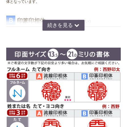
体となっています。
Ｂ
印篆印相体
（いんてんいんそうたい）
京印章の極意 印篆（いんてん）を印相体風にア
レンジした、直線で構成された西野工房独自の書
体です。文字はそれぞれ画数が異なり全体のバラ
ンスをとるのが難しいのですが、独自の作風で文
字を折り曲げ、空間を埋めるデザインが特徴で
す。直線基調の印影は、気品があり上品な印象で
好まれています。定評のある西野センスで全体のバランスを整え枠内
に収めます。