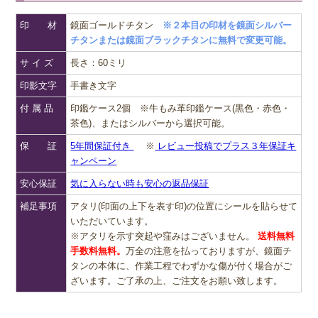
印 材
鏡面ゴールドチタン
※２本目の印材を鏡面シルバー
チタンまたは鏡面ブラックチタンに無料で変更可能。
サ イ ズ
長さ：60ミリ
印影文字
手書き文字
付 属 品
印鑑ケース2個 ※牛もみ革印鑑ケース(黒色・赤色・
茶色)、またはシルバーから選択可能。
保 証
5年間保証付き
※
レビュー投稿でプラス３年保証キ
ャンペーン
安心保証
気に入らない時も安心の返品保証
補足事項
アタリ(印面の上下を表す印)の位置にシールを貼らせて
いただいています。
※アタリを示す突起や窪みはございません。
送料無料
手数料無料。
万全の注意を払っておりますが、鏡面チ
タンの本体に、作業工程でわずかな傷が付く場合がご
ざいます。ご了承の上、ご注文をお願い致します。