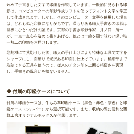
込めて手書きした文字で印鑑を作製しています。一般的に見られる印
影は、コンピューターの印影作成ソフトを使ってフォント文字を修正
して作成されます。しかし、そのコンピューター文字を使用した場合
は、どれも似た印影になりがちです。温もりある職人手書きの印影は
世界にひとつだけの証です。京都の手書き印影作家 井ノ口 清一
が、一点一点心を込めて書きあげる、他とは一線を画す味わい深い唯
一無二の印鑑をお届けします。
彫刻機にて荒彫りした後、職人の手仕上げにより特殊な工具で文字を
シャープにし、面磨りで光沢ある印面に仕上げています。極細部まで
彫刻できる工具を使うので、従来のチタン印を上回る精密さを実現
し、手書きの風合いを損ないません。
◆ 付属の印鑑ケースについて
付属の印鑑ケースは、牛もみ革印鑑ケース（黒色・赤色・茶色）と印
鑑ケース（シルバー）から選択可能です。また、収納の際に便利な西
野工房オリジナルボックスが付属します。