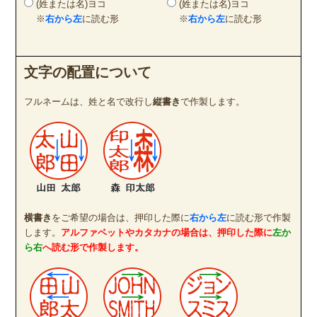
(姓または名)ヨコ
(姓または名)ヨコ
※
右から左
に読む形
※
右から左
に読む形
文字の配置について
フルネームは、姓と名で改行し
縦書き
で作製します。
横書き
をご希望の場合は、押印した際に
右から左
に読む形で作製
します。
アルファベットやカタカナの場合は、押印した際に
左か
ら右
へ読む形で作製します。