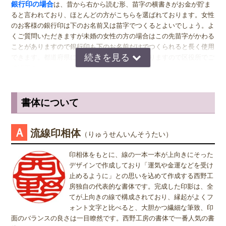
女関係なく大きいものをおすすめします。代表者としての実印をお作
銀行印の場合
は、昔から右から読む形、苗字の横書きがお金が貯ま
り下さい。印材によっては、21.0ミリもご用意しています。ご入用の
ると言われており、ほとんどの方がこちらを選ばれております。女性
際は、各商品ページにてご確認ください。
のお客様の銀行印は下のお名前又は苗字でつくるとよいでしょう。よ
くご質問いただきますが未婚の女性の方の場合はこの先苗字がかわる
銀行印
の男性用は、16.5ミリがおすすめです。女性用は、13.5ミリ
ことがありますので銀行印も下のお名前だけでつくられると長く使用
がおすすめです。
できます。都道府県により登録できない所もありますので区役所でご
確認下さい。
認印
の男性用は、12.0ミリ。ただし、会社などで使用する場合は、
上司の方より大きいサイズの捺印は印象が悪い場合がありますので、
認印の場合
は、 男性の方も女性の方も認印は苗字。相手に何と文字
小さ目の10.5ミリが無難かもしれません。女性用は、10.5ミリがおす
が書いてあるのか読めるほうがいいかと思いますので当店では風格を
書体について
すめです。
出すならテンショ体、味わい深いものなら読みやすい印相体をオスス
メしております。
※実印・銀行印・認印の表記は、当店で分類上分けさせて頂いており
Ａ
流線印相体
（りゅうせんいんそうたい）
ますが、銀行印をご注文された場合でも、実印や認印として、また
姓または名で、漢字1文字のお客様
は、実印をご注文された場合でも、銀行印・認印としてご使用頂いて
『書体』をお選び頂く際、漢字一文字のお客様の場合は "たて" "ヨ
印相体をもとに、線の一本一本が上向きにそった
も問題ありません。ご使用用途は、お客様のご判断でご使用頂けま
コ" どちらを選択すればよいのかお問い合わせを頂きます。 "たて"
デザインで作成しており「運気や金運などを受け
す。
"ヨコ" どちらを選んで頂いても、選択によりデザインが変わること
止めるように」との思いを込めて作成する西野工
はございませんので "たて" "ヨコ" どちらかをご選択願います。
房独自の代表的な書体です。完成した印影は、全
てが上向きの線で構成されており、縁起がよくフ
ォント文字と比べると、大胆かつ繊細な筆致、印
面のバランスの良さは一目瞭然です。西野工房の書体で一番人気の書