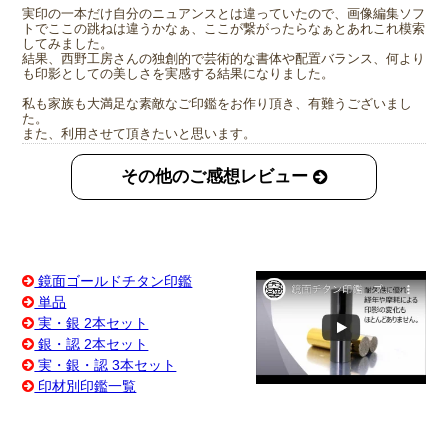
実印の一本だけ自分のニュアンスとは違っていたので、画像編集ソフ
トでここの跳ねは違うかなぁ、ここが繋がったらなぁとあれこれ模索
してみました。
結果、西野工房さんの独創的で芸術的な書体や配置バランス、何より
も印影としての美しさを実感する結果になりました。
私も家族も大満足な素敵なご印鑑をお作り頂き、有難うございまし
た。
また、利用させて頂きたいと思います。
その他のご感想レビュー
鏡面ゴールドチタン印鑑
単品
実・銀 2本セット
銀・認 2本セット
実・銀・認 3本セット
印材別印鑑一覧