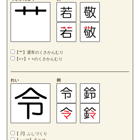
【艹】通常のくさかんむり
【++】+ +のくさかんむり
れい
例
【卩】ふしづくり