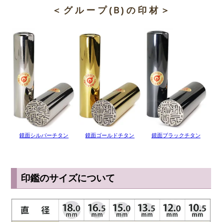
をもっている人にとっては金属製の印鑑は抵抗がありますよね。しか
＜ グ ル ー プ (Ｂ) の 印 材 ＞
し、チタンはどんな人でも持つことができる人体にやさしい金属で
す。チタンはインプラント治療や金属アレルギー用のアクセサリー類
にも使われている素材で、誰でも安心して使うことができます。
◆ 耐熱・強度でも安心なチタン
チタンは融点が1668℃と高いため、耐熱性にも非常に優れていま
す。火災における炎の温度はチタンの融点を超えることはないため、
印鑑が溶けたり変形したりすることはありません。 一生物の印鑑と
して選ぶには非常に向いているといえます。
チタンは強度という意味でもかなり丈夫です。ふとした瞬間に印鑑の
鏡面シルバーチタン
鏡面ゴールドチタン
鏡面ブラックチタン
側面に細かな傷がついてしまうことはありますが、 落としたりぶつ
けたりしたくらいであれば印影が歪んでしまうような大きな傷になる
ことはありません。 変形が起こりにくく傷もつきにくいとあれば、
やはりチタンは大切な印鑑に向いていますね。
印鑑のサイズについて
◆ チタンはお手入れも簡単
朱肉汚れはもちろん炎の煤や泥汚れが印鑑についてしまったとして