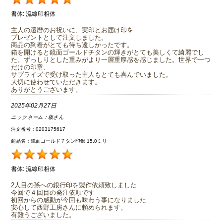
書体:
流線印相体
主人の還暦のお祝いに、実印とお届け印を
プレゼントとして注文しました。
商品の到着がとても待ち遠しかったです。
箱を開けると鏡面ゴールドチタンの輝きがとても美しくて綺麗でし
た。ずっしりとした重みがより一層重厚感を感じました。世界で一つ
だけの印章、
サプライズで受け取った主人もとても喜んでいました。
大切に使わせていただきます。
ありがとうございます。
2025年02月27日
ニックネーム：
板さん
注文番号：0203175617
商品名：鏡面ゴールドチタン印鑑 15.0ミリ
書体:
流線印相体
2人目の孫への銀行印を製作依頼致しました
今回で４回目の発注依頼です
初回からの感動が今回も味わう事になりました
安心して西野工房さんに頼められます。
有難うございました。