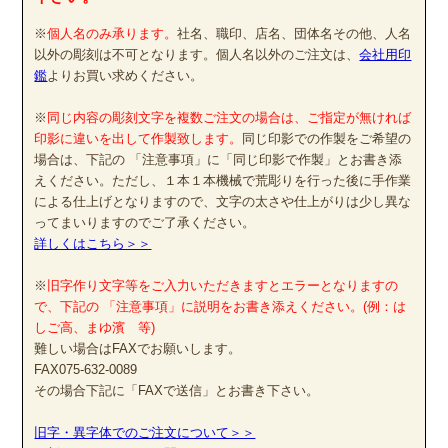
※
個人名のみ承ります。
社名、職印、店名、団体名その他、人名
以外の彫刻は不可となります。個人名以外のご注文は、
会社用印
鑑
よりお買い求めください。
※
同じ内容の彫刻文字を複数ご注文の場合は、ご指定が無ければ
印影に違いを出して作製致します。
同じ印影での作製をご希望の
場合は、下記の 「注意事項」に「同じ印影で作製」とお書き添
えください。ただし、１本１本機械で荒彫りを行った後に手作業
による仕上げとなりますので、文字の太さや仕上がりは少し異な
ってまいりますのでご了承ください。
詳しくはこちら＞＞
※
旧字作り文字等をご入力いただきますとエラーとなりますの
で、下記の 「注意事項」に説明をお書き添えください。(例：は
しご高、まゆ濱 等)
難しい場合はFAXでお願いします。
FAX075-632-0089
その場合下記に「FAXで送信」とお書き下さい。
旧字・異字体でのご注文について＞＞