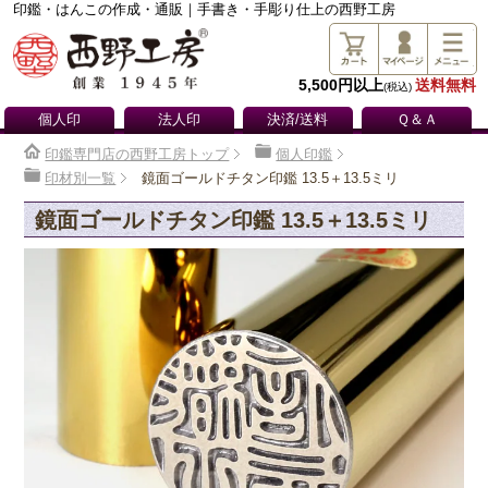
印鑑・はんこの作成・通販｜手書き・手彫り仕上の西野工房
5,500円以上
送料無料
(税込)
個人印
法人印
決済/送料
Ｑ＆Ａ
印鑑専門店の西野工房トップ
個人印鑑
印材別一覧
鏡面ゴールドチタン印鑑 13.5＋13.5ミリ
鏡面ゴールドチタン印鑑 13.5＋13.5ミリ