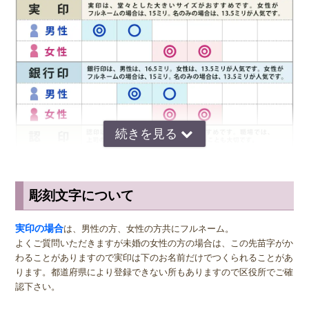
も、指や歯ブラシで水洗いすれば簡単に汚れを落とすことができま
す。 通常、印鑑は決して水洗いしてはならないといわれますが、そ
れは柘や水牛などの印鑑は水で洗うと乾燥する際にひび割れてしまう
からです。 チタンの印鑑であればその心配もないため、印鑑として
長く使う上では大きなメリットです。 さらにチタンは海水でも錆び
ることがなく、水害にあった場合でも紛失さえしなければずっと使い
続けることができます。
◆ チタンの印鑑の保管方法
チタンの印鑑は傷がつきにくく錆びないという性質を持っているた
め、手入れも保管も手間がかかりません。 ほかの印鑑が水洗い禁止
彫刻文字について
であるのに対し、チタンの印鑑だけは水洗いしても何の問題もありま
サイズ選びのアドバイス
せん。 印鑑が朱肉で汚れたら、その都度指や柔らかい歯ブラシで水
洗いしましょう。簡単に汚れを落とすことができます。 保管方法
実印
の男性用は、堂々とした大きいサイズの直径16.5ミリまたは18.0
実印の場合
は、男性の方、女性の方共にフルネーム。
も、きれいに汚れを落として専用の印鑑ケースに入れておけば問題あ
ミリがおすすめです。女性用の実印でフルネームの場合は、15.0ミ
よくご質問いただきますが未婚の女性の方の場合は、この先苗字がか
りません。
リ。女性用の実印で名のみの場合は、13.5ミリがおすすめです。女性
わることがありますので実印は下のお名前だけでつくられることがあ
の方でご結婚されている場合は、ご主人様より小さいものをお選びに
ります。都道府県により登録できない所もありますので区役所でご確
なるのが一般的ですが、同じ大きさの実印でも問題ございません。女
認下さい。
性の方でも、企業家の方などビジネス上でもご使用になる場合は、男