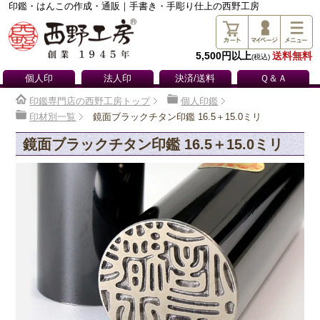
印鑑・はんこの作成・通販｜手書き・手彫り仕上の西野工房
5,500円以上
送料無料
(税込)
個人印
法人印
決済/送料
Ｑ＆Ａ
印鑑専門店の西野工房トップ
個人印鑑
印材別一覧
鏡面ブラックチタン印鑑 16.5＋15.0ミリ
鏡面ブラックチタン印鑑 16.5＋15.0ミリ