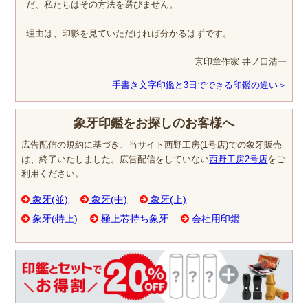
だ、私たちはその方法を選びません。
理由は、印影を見ていただければ分かるはずです。
京印章作家 井ノ口清一
手書き文字印鑑と3日でできる印鑑の違い＞
象牙印鑑をお探しのお客様へ
広告配信の規約に基づき、当サイト西野工房(1号店)での象牙販売
は、終了いたしました。広告配信をしていない
西野工房2号店
をご
利用ください。
象牙(並)
象牙(中)
象牙(上)
象牙(特上)
極上芯持ち象牙
会社用印鑑