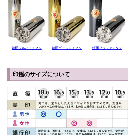
◆ 耐熱・強度でも安心なチタン
チタンは融点が1668℃と高いため、耐熱性にも非常に優れていま
す。火災における炎の温度はチタンの融点を超えることはないため、
印鑑が溶けたり変形したりすることはありません。 一生物の印鑑と
して選ぶには非常に向いているといえます。
チタンは強度という意味でもかなり丈夫です。ふとした瞬間に印鑑の
鏡面シルバーチタン
鏡面ゴールドチタン
鏡面ブラックチタン
側面に細かな傷がついてしまうことはありますが、 落としたりぶつ
けたりしたくらいであれば印影が歪んでしまうような大きな傷になる
ことはありません。 変形が起こりにくく傷もつきにくいとあれば、
やはりチタンは大切な印鑑に向いていますね。
印鑑のサイズについて
◆ チタンはお手入れも簡単
朱肉汚れはもちろん炎の煤や泥汚れが印鑑についてしまったとして
も、指や歯ブラシで水洗いすれば簡単に汚れを落とすことができま
す。 通常、印鑑は決して水洗いしてはならないといわれますが、そ
れは柘や水牛などの印鑑は水で洗うと乾燥する際にひび割れてしまう
からです。 チタンの印鑑であればその心配もないため、印鑑として
長く使う上では大きなメリットです。 さらにチタンは海水でも錆び