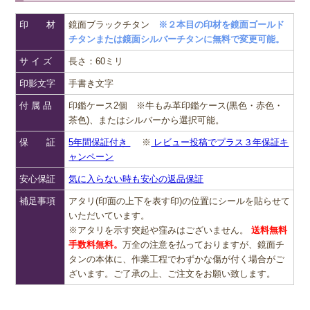
印 材
鏡面ブラックチタン
※２本目の印材を鏡面ゴールド
チタンまたは鏡面シルバーチタンに無料で変更可能。
サ イ ズ
長さ：60ミリ
印影文字
手書き文字
付 属 品
印鑑ケース2個 ※牛もみ革印鑑ケース(黒色・赤色・
茶色)、またはシルバーから選択可能。
保 証
5年間保証付き
※
レビュー投稿でプラス３年保証キ
ャンペーン
安心保証
気に入らない時も安心の返品保証
補足事項
アタリ(印面の上下を表す印)の位置にシールを貼らせて
いただいています。
※アタリを示す突起や窪みはございません。
送料無料
手数料無料。
万全の注意を払っておりますが、鏡面チ
タンの本体に、作業工程でわずかな傷が付く場合がご
ざいます。ご了承の上、ご注文をお願い致します。