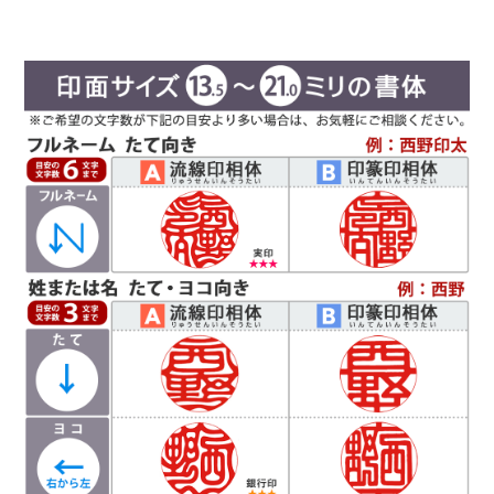
京印章の極意 印篆（いんてん）を印相体風にア
レンジした、直線で構成された西野工房独自の書
体です。文字はそれぞれ画数が異なり全体のバラ
ンスをとるのが難しいのですが、独自の作風で文
字を折り曲げ、空間を埋めるデザインが特徴で
す。直線基調の印影は、気品があり上品な印象で
好まれています。定評のある西野センスで全体のバランスを整え枠内
に収めます。