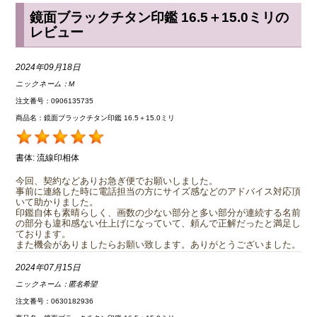
鏡面ブラックチタン印鑑 16.5＋15.0ミリの
レビュー
2024年09月18日
ニックネーム：
M
注文番号：0906135735
商品名：鏡面ブラックチタン印鑑 16.5＋15.0ミリ
書体:
流線印相体
今回、契約などありお急ぎ便でお願いしました。
事前に連絡した時に電話担当の方にサイズ感などのアドバイス対応頂
いて助かりました。
印鑑自体も素晴らしく、画数の少ない部分と多い部分が連続する名前
の部分も違和感ない仕上げになっていて、頼んで正解だったと満足し
ております。
また機会がありましたらお願い致します。ありがとうございました。
2024年07月15日
ニックネーム：
匿名希望
注文番号：0630182936