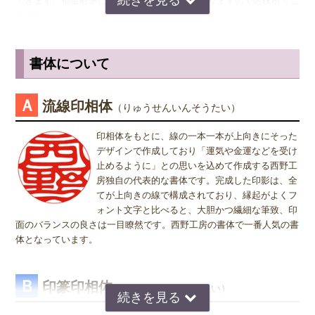
できます。都道府県により登録できない所もありますので区役所でご
確認下さい。
認印
の男性用は、12.0ミリ。ただし、会社などで使用する場合は、
上司の方より大きいサイズの捺印は印象が悪い場合がありますので、
認印の場合
は、 男性の方も女性の方も認印は苗字。相手に何と文字
小さ目の10.5ミリが無難かもしれません。女性用は、10.5ミリがおす
が書いてあるのか読めるほうがいいかと思いますので当店では風格を
書体について
すめです。
出すならテンショ体、味わい深いものなら読みやすい印相体をオスス
メしております。
※実印・銀行印・認印の表記は、当店で分類上分けさせて頂いており
Ａ
流線印相体
（りゅうせんいんそうたい）
ますが、銀行印をご注文された場合でも、実印や認印として、また
姓または名で、漢字1文字のお客様
は、実印をご注文された場合でも、銀行印・認印としてご使用頂いて
『書体』をお選び頂く際、漢字一文字のお客様の場合は "たて" "ヨ
印相体をもとに、線の一本一本が上向きにそった
も問題ありません。ご使用用途は、お客様のご判断でご使用頂けま
コ" どちらを選択すればよいのかお問い合わせを頂きます。 "たて"
デザインで作成しており「運気や金運などを受け
す。
"ヨコ" どちらを選んで頂いても、選択によりデザインが変わること
止めるように」との思いを込めて作成する西野工
はございませんので "たて" "ヨコ" どちらかをご選択願います。
房独自の代表的な書体です。完成した印影は、全
てが上向きの線で構成されており、縁起がよくフ
ォント文字と比べると、大胆かつ繊細な筆致、印
面のバランスの良さは一目瞭然です。西野工房の書体で一番人気の書
体となっています。
Ｂ
印篆印相体
（いんてんいんそうたい）