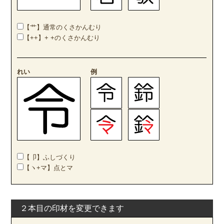
【艹】通常のくさかんむり
【++】+ +のくさかんむり
れい
例
【卩】ふしづくり
【ヽ+マ】点とマ
２本目の印材を変更できます