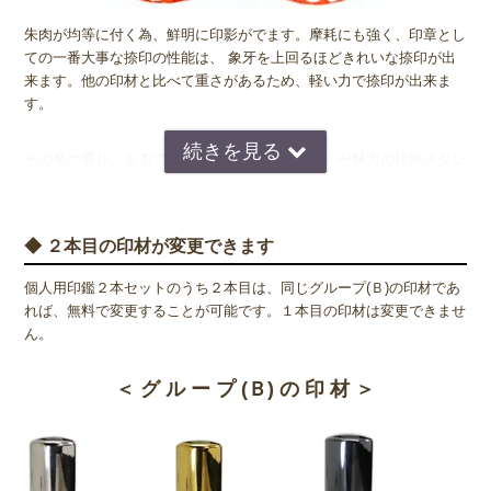
朱肉が均等に付く為、鮮明に印影がでます。摩耗にも強く、印章とし
ての一番大事な捺印の性能は、 象牙を上回るほどきれいな捺印が出
来ます。他の印材と比べて重さがあるため、軽い力で捺印が出来ま
す。
その名の通り、まるで鏡のように反射するボディが魅力の鏡面チタン
印。金属加工の世界では、チタン素材は鏡面仕上げが困難とされてき
ましたが、昨今の技術向上により、非常につややかで美しい仕上げが
可能になりました。指紋などが付いた場合は、柔らかいクロス（眼鏡
◆ ２本目の印材が変更できます
拭き等）で優しく拭い取って頂くと、美しい光沢が蘇ります。
個人用印鑑２本セットのうち２本目は、同じグループ(Ｂ)の印材であ
れば、無料で変更することが可能です。１本目の印材は変更できませ
◆ チタンは金属アレルギーの方でも安心
ん。
印鑑はどうしても素肌で直接触れる機会が多いため、金属アレルギー
をもっている人にとっては金属製の印鑑は抵抗がありますよね。しか
＜ グ ル ー プ (Ｂ) の 印 材 ＞
し、チタンはどんな人でも持つことができる人体にやさしい金属で
す。チタンはインプラント治療や金属アレルギー用のアクセサリー類
にも使われている素材で、誰でも安心して使うことができます。