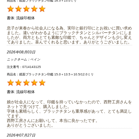
商品名：鏡面ブラックチタン印鑑 16.5＋15.0ミリ
書体:
流線印相体
息子が来春から社会人になる為、実印と銀行印にとお祝いに買い求め
ました。違いがわかるようにブラックチタンとシルバーチタンにしま
したが、両方ともとても素敵な印鑑で、ちゃんとデザインも少し変え
てありました。喜んでくれると思います。ありがとうございました。
2026年08月03日
ニックネーム：
ペイン
注文番号：0714143125
商品名：鏡面ブラックチタン印鑑 15.0＋13.5＋10.5/12.0ミリ
書体:
流線印相体
娘が社会人になって、印鑑を持っていなかったので、西野工房さんを
ネットで見つけて、購入しました。
字体も素晴らしく、ブラックチタンも重厚感があって、とても満足し
てます。
西野工房さんにお願いして、本当に良かったです。
ありがとうございました。
2026年07月27日