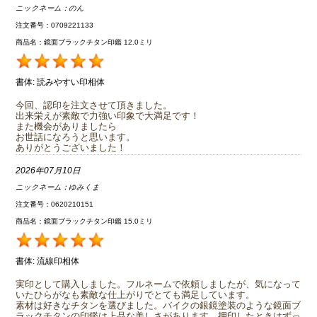
ニックネーム：
のん
注文番号：0709221133
商品名：鏡面ブラックチタン印鑑 12.0ミリ
書体:
読みやすい印相体
今回、認印を注文させて頂きました。
出来栄えが素敵で力強い印象で大満足です！
また機会がありましたら
お世話になろうと思います。
ありがとうございました！
2026年07月10日
ニックネーム：
ゆみくま
注文番号：0620210151
商品名：鏡面ブラックチタン印鑑 15.0ミリ
書体:
流線印相体
実印として購入しました。フルネームで依頼しましたが、気になって
いたひらがなも素敵な仕上がりでとても満足しています。
素材は好きなチタンを選びました。バイクの銀鏡塗装のような鏡面ブ
ラックチタンの印鑑は上品な美しさがあります。押印したときはずっ