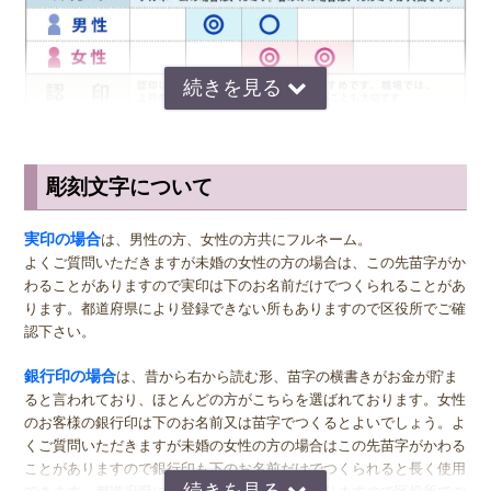
ることがなく、水害にあった場合でも紛失さえしなければずっと使い
続けることができます。
◆ チタンの印鑑の保管方法
チタンの印鑑は傷がつきにくく錆びないという性質を持っているた
め、手入れも保管も手間がかかりません。 ほかの印鑑が水洗い禁止
彫刻文字について
であるのに対し、チタンの印鑑だけは水洗いしても何の問題もありま
サイズ選びのアドバイス
せん。 印鑑が朱肉で汚れたら、その都度指や柔らかい歯ブラシで水
洗いしましょう。簡単に汚れを落とすことができます。 保管方法
実印
の男性用は、堂々とした大きいサイズの直径16.5ミリまたは18.0
実印の場合
は、男性の方、女性の方共にフルネーム。
も、きれいに汚れを落として専用の印鑑ケースに入れておけば問題あ
ミリがおすすめです。女性用の実印でフルネームの場合は、15.0ミ
よくご質問いただきますが未婚の女性の方の場合は、この先苗字がか
りません。
リ。女性用の実印で名のみの場合は、13.5ミリがおすすめです。女性
わることがありますので実印は下のお名前だけでつくられることがあ
の方でご結婚されている場合は、ご主人様より小さいものをお選びに
ります。都道府県により登録できない所もありますので区役所でご確
なるのが一般的ですが、同じ大きさの実印でも問題ございません。女
認下さい。
性の方でも、企業家の方などビジネス上でもご使用になる場合は、男
女関係なく大きいものをおすすめします。代表者としての実印をお作
銀行印の場合
は、昔から右から読む形、苗字の横書きがお金が貯ま
り下さい。印材によっては、21.0ミリもご用意しています。ご入用の
ると言われており、ほとんどの方がこちらを選ばれております。女性
際は、各商品ページにてご確認ください。
のお客様の銀行印は下のお名前又は苗字でつくるとよいでしょう。よ
くご質問いただきますが未婚の女性の方の場合はこの先苗字がかわる
銀行印
の男性用は、16.5ミリがおすすめです。女性用は、13.5ミリ
ことがありますので銀行印も下のお名前だけでつくられると長く使用
がおすすめです。