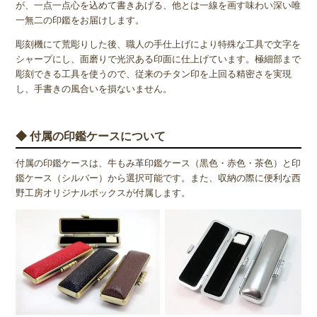
が、一点一点心を込めて書きあげる、他とは一線を画す味わい深い唯
一無二の印鑑をお届けします。
彫刻機にて荒彫りした後、職人の手仕上げにより特殊な工具で文字を
シャープにし、面磨りで光沢ある印面に仕上げています。極細部まで
彫刻できる工具を使うので、従来のチタン印を上回る精密さを実現
し、手書きの風合いを損ないません。
◆ 付属の印鑑ケースについて
付属の印鑑ケースは、牛もみ革印鑑ケース（黒色・赤色・茶色）と印
鑑ケース（シルバー）から選択可能です。また、収納の際に便利な西
野工房オリジナルボックスが付属します。