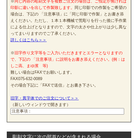
※
同じ内容の彫刻文字を複数ご注文の場合は、ご指定が無ければ
印影に違いを出して作製致します。
同じ印影での作製をご希望の
場合は、下記の 「注意事項」に「同じ印影で作製」とお書き添
えください。ただし、１本１本機械で荒彫りを行った後に手作業
による仕上げとなりますので、文字の太さや仕上がりは少し異な
ってまいりますのでご了承ください。
詳しくはこちら＞＞
※
旧字作り文字等をご入力いただきますとエラーとなりますの
で、下記の 「注意事項」に説明をお書き添えください。(例：は
しご高、まゆ濱 等)
難しい場合はFAXでお願いします。
FAX075-632-0089
その場合下記に「FAXで送信」とお書き下さい。
旧字・異字体でのご注文について＞＞
（新しいウィンドウで開きます）
彫刻文字に次の部首などが含まれる場合