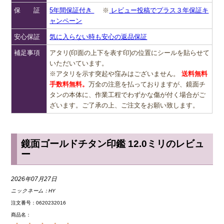
保 証
5年間保証付き
※
レビュー投稿でプラス３年保証キ
ャンペーン
安心保証
気に入らない時も安心の返品保証
補足事項
アタリ(印面の上下を表す印)の位置にシールを貼らせて
いただいています。
※アタリを示す突起や窪みはございません。
送料無料
手数料無料。
万全の注意を払っておりますが、鏡面チ
タンの本体に、作業工程でわずかな傷が付く場合がご
ざいます。ご了承の上、ご注文をお願い致します。
鏡面ゴールドチタン印鑑 12.0ミリのレビュ
ー
2026年07月27日
ニックネーム：
HY
注文番号：0620232016
商品名：