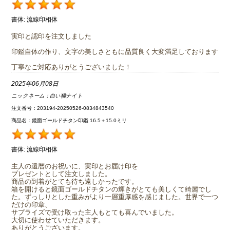
書体:
流線印相体
実印と認印を注文しました
印鑑自体の作り、文字の美しさともに品質良く大変満足しております
丁寧なご対応ありがとうございました！
2025年06月08日
ニックネーム：
白い猫ナイト
注文番号：203194-20250526-0834843540
商品名：鏡面ゴールドチタン印鑑 16.5＋15.0ミリ
書体:
流線印相体
主人の還暦のお祝いに、実印とお届け印を
プレゼントとして注文しました。
商品の到着がとても待ち遠しかったです。
箱を開けると鏡面ゴールドチタンの輝きがとても美しくて綺麗でし
た。ずっしりとした重みがより一層重厚感を感じました。世界で一つ
だけの印章、
サプライズで受け取った主人もとても喜んでいました。
大切に使わせていただきます。
ありがとうございます。