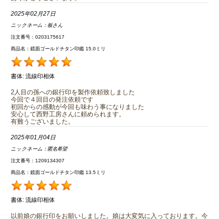
2025年02月27日
ニックネーム：
板さん
注文番号：0203175617
商品名：鏡面ゴールドチタン印鑑 15.0ミリ
書体:
流線印相体
2人目の孫への銀行印を製作依頼致しました
今回で４回目の発注依頼です
初回からの感動が今回も味わう事になりました
安心して西野工房さんに頼められます。
有難うございました。
2025年01月04日
ニックネーム：
匿名希望
注文番号：1209134307
商品名：鏡面ゴールドチタン印鑑 13.5ミリ
書体:
流線印相体
以前娘の銀行印をお願いしました。娘は大変気に入っております。今