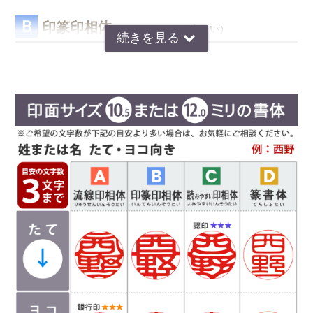
Ｂ
印篆印相体
（いんてんいんそうたい）
京印章の極意 印篆（いんてん）を印相体風にア
レンジした、直線で構成された西野工房独自の書
体です。文字はそれぞれ画数が異なり全体のバラ
ンスをとるのが難しいのですが、独自の作風で文
字を折り曲げ、空間を埋めるデザインが特徴で
す。直線基調の印影は、気品があり上品な印象で
好まれています。定評のある西野センスで全体のバランスを整え枠内
に収めます。
Ｃ
読
印相体
みやすい
(よみやすいいんそうたい)
印相体を読みやすくした西野工房独自の書体で
す。認印によく使用され、他の書体より判読性が
高い書体になり、社内文書などの確認印としての
使用をお勧めしています。