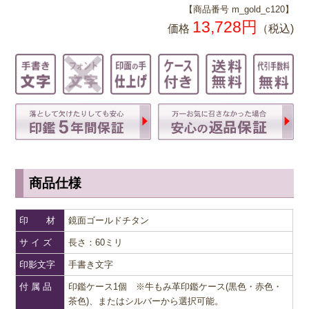
【商品番号 m_gold_c120】
13,728
円
価格
（税込)
商品仕様
印 材
鏡面ゴールドチタン
サ イ ズ
長さ：60ミリ
印影文字
手書き文字
付 属 品
印鑑ケース1個 ※牛もみ革印鑑ケース(黒色・赤色・
茶色)、またはシルバーから選択可能。