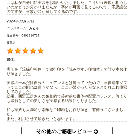
回は私が自分用に実印をお願いいたしました。こういう表現が相応し
いのかどうか分かりませんが、字体が可愛く見えるのです。不思議な
のですが、何故が顔が😄してくるのです。
2024年08月30日
ニックネーム：
おもち
注文番号：0801210717
商品名：
書体:
実印を「流線印相体」で銀行印を「読みやすい印相体」で計６本お作
り頂きました。
実印の一本だけ自分のニュアンスとは違っていたので、画像編集ソフ
トでここの跳ねは違うかなぁ、ここが繋がったらなぁとあれこれ模索
してみました。
結果、西野工房さんの独創的で芸術的な書体や配置バランス、何より
も印影としての美しさを実感する結果になりました。
私も家族も大満足な素敵なご印鑑をお作り頂き、有難うございまし
た。
また、利用させて頂きたいと思います。
その他のご感想レビュー