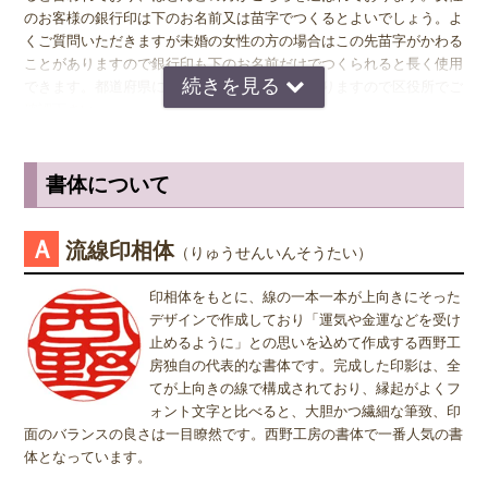
も、指や歯ブラシで水洗いすれば簡単に汚れを落とすことができま
際は、各商品ページにてご確認ください。
のお客様の銀行印は下のお名前又は苗字でつくるとよいでしょう。よ
す。 通常、印鑑は決して水洗いしてはならないといわれますが、そ
くご質問いただきますが未婚の女性の方の場合はこの先苗字がかわる
れは柘や水牛などの印鑑は水で洗うと乾燥する際にひび割れてしまう
銀行印
の男性用は、16.5ミリがおすすめです。女性用は、13.5ミリ
ことがありますので銀行印も下のお名前だけでつくられると長く使用
からです。 チタンの印鑑であればその心配もないため、印鑑として
がおすすめです。
できます。都道府県により登録できない所もありますので区役所でご
長く使う上では大きなメリットです。 さらにチタンは海水でも錆び
確認下さい。
ることがなく、水害にあった場合でも紛失さえしなければずっと使い
認印
の男性用は、12.0ミリ。ただし、会社などで使用する場合は、
続けることができます。
上司の方より大きいサイズの捺印は印象が悪い場合がありますので、
認印の場合
は、 男性の方も女性の方も認印は苗字。相手に何と文字
小さ目の10.5ミリが無難かもしれません。女性用は、10.5ミリがおす
が書いてあるのか読めるほうがいいかと思いますので当店では風格を
書体について
すめです。
◆ チタンの印鑑の保管方法
出すならテンショ体、味わい深いものなら読みやすい印相体をオスス
メしております。
※実印・銀行印・認印の表記は、当店で分類上分けさせて頂いており
チタンの印鑑は傷がつきにくく錆びないという性質を持っているた
Ａ
流線印相体
（りゅうせんいんそうたい）
ますが、銀行印をご注文された場合でも、実印や認印として、また
め、手入れも保管も手間がかかりません。 ほかの印鑑が水洗い禁止
姓または名で、漢字1文字のお客様
は、実印をご注文された場合でも、銀行印・認印としてご使用頂いて
であるのに対し、チタンの印鑑だけは水洗いしても何の問題もありま
『書体』をお選び頂く際、漢字一文字のお客様の場合は "たて" "ヨ
印相体をもとに、線の一本一本が上向きにそった
も問題ありません。ご使用用途は、お客様のご判断でご使用頂けま
せん。 印鑑が朱肉で汚れたら、その都度指や柔らかい歯ブラシで水
コ" どちらを選択すればよいのかお問い合わせを頂きます。 "たて"
デザインで作成しており「運気や金運などを受け
す。
洗いしましょう。簡単に汚れを落とすことができます。 保管方法
"ヨコ" どちらを選んで頂いても、選択によりデザインが変わること
止めるように」との思いを込めて作成する西野工
も、きれいに汚れを落として専用の印鑑ケースに入れておけば問題あ
はございませんので "たて" "ヨコ" どちらかをご選択願います。
房独自の代表的な書体です。完成した印影は、全
りません。
てが上向きの線で構成されており、縁起がよくフ
ォント文字と比べると、大胆かつ繊細な筆致、印
面のバランスの良さは一目瞭然です。西野工房の書体で一番人気の書
体となっています。