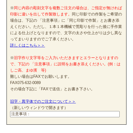
※
同じ内容の彫刻文字を複数ご注文の場合は、ご指定が無ければ
印影に違いを出して作製致します。
同じ印影での作製をご希望の
場合は、下記の 「注意事項」に「同じ印影で作製」とお書き添
えください。ただし、１本１本機械で荒彫りを行った後に手作業
による仕上げとなりますので、文字の太さや仕上がりは少し異な
ってまいりますのでご了承ください。
詳しくはこちら＞＞
※
旧字作り文字等をご入力いただきますとエラーとなりますの
で、下記の 「注意事項」に説明をお書き添えください。(例：は
しご高、まゆ濱 等)
難しい場合はFAXでお願いします。
FAX075-632-0089
その場合下記に「FAXで送信」とお書き下さい。
旧字・異字体でのご注文について＞＞
（新しいウィンドウで開きます）