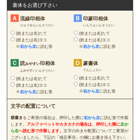
書体をお選び下さい
Ａ
Ｂ
流線印相体
印篆印相体
りゅうせんいんそうたい
いんてんいんそうたい
(姓または名)たて
(姓または名)たて
(姓または名)ヨコ
(姓または名)ヨコ
※
右から左
に読む形
※
右から左
に読む形
Ｃ
Ｄ
読
印相体
篆書体
みやすい
てんしょたい
よみやすいいんそうたい
(姓または名)たて
(姓または名)たて
(姓または名)ヨコ
(姓または名)ヨコ
※
右から左
に読む形
※
右から左
に読む形
文字の配置について
横書き
をご希望の場合は、押印した際に
右から左
に読む形で作製
します。
アルファベットやカタカナの場合は、押印した際に
左か
ら右
へ読む形で作製します。
文字の向きや配置についてご要望が
ございましたら、下記の「補足事項」の欄にお書き添え下さい。