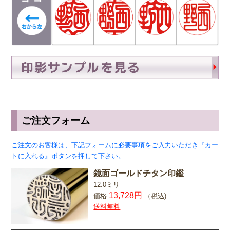
Ｄ
篆書体
（てんしょたい）
実印や銀行印によく使用されます。西野工房で
は、篆書体の中でも印篆を使用し作成していま
す。厳粛で、格調高い印章としてよく使われま
す。紙幣に捺される由緒正しき書体です。
彫刻を
行う文字数やバランスによって、書体サンプルと
は異なり「上下左右の余白が広い場合や狭い場
ご注文フォーム
合」がありますので、ご希望があるお客様は備考
欄にお書き添え下さい。
ご注文のお客様は、下記フォームに必要事項をご入力いただき『カー
トに入れる』ボタンを押して下さい。
鏡面ゴールドチタン印鑑
12.0ミリ
13,728
円
価格
（税込)
送料無料