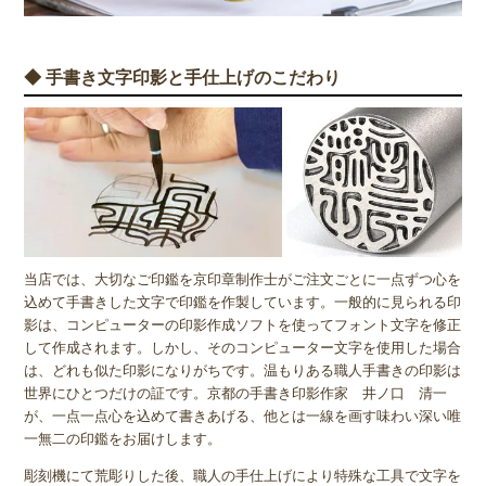
◆ 手書き文字印影と手仕上げのこだわり
当店では、大切なご印鑑を京印章制作士がご注文ごとに一点ずつ心を
込めて手書きした文字で印鑑を作製しています。一般的に見られる印
影は、コンピューターの印影作成ソフトを使ってフォント文字を修正
して作成されます。しかし、そのコンピューター文字を使用した場合
は、どれも似た印影になりがちです。温もりある職人手書きの印影は
世界にひとつだけの証です。京都の手書き印影作家 井ノ口 清一
が、一点一点心を込めて書きあげる、他とは一線を画す味わい深い唯
一無二の印鑑をお届けします。
彫刻機にて荒彫りした後、職人の手仕上げにより特殊な工具で文字を