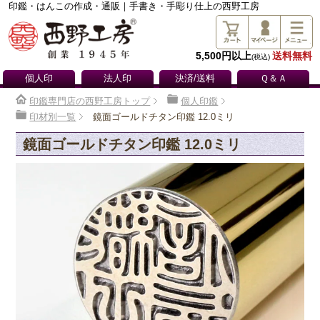
印鑑・はんこの作成・通販｜手書き・手彫り仕上の西野工房
5,500円以上
送料無料
(税込)
個人印
法人印
決済/送料
Ｑ＆Ａ
印鑑専門店の西野工房トップ
個人印鑑
印材別一覧
鏡面ゴールドチタン印鑑 12.0ミリ
鏡面ゴールドチタン印鑑 12.0ミリ