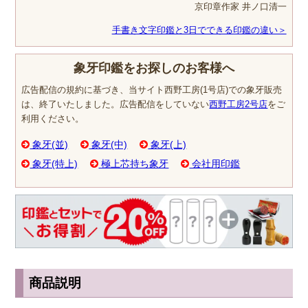
京印章作家 井ノ口清一
手書き文字印鑑と3日でできる印鑑の違い＞
象牙印鑑をお探しのお客様へ
広告配信の規約に基づき、当サイト西野工房(1号店)での象牙販売
は、終了いたしました。広告配信をしていない
西野工房2号店
をご
利用ください。
象牙(並)
象牙(中)
象牙(上)
象牙(特上)
極上芯持ち象牙
会社用印鑑
商品説明