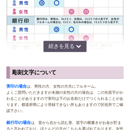
し、チタンはどんな人でも持つことができる人体にやさしい金属で
す。チタンはインプラント治療や金属アレルギー用のアクセサリー類
にも使われている素材で、誰でも安心して使うことができます。
◆ 耐熱・強度でも安心なチタン
チタンは融点が1668℃と高いため、耐熱性にも非常に優れていま
す。火災における炎の温度はチタンの融点を超えることはないため、
印鑑が溶けたり変形したりすることはありません。 一生物の印鑑と
して選ぶには非常に向いているといえます。
彫刻文字について
チタンは強度という意味でもかなり丈夫です。ふとした瞬間に印鑑の
サイズ選びのアドバイス
側面に細かな傷がついてしまうことはありますが、 落としたりぶつ
実印
けたりしたくらいであれば印影が歪んでしまうような大きな傷になる
の男性用は、堂々とした大きいサイズの直径16.5ミリまたは18.0
実印の場合
は、男性の方、女性の方共にフルネーム。
ことはありません。 変形が起こりにくく傷もつきにくいとあれば、
ミリがおすすめです。女性用の実印でフルネームの場合は、15.0ミ
よくご質問いただきますが未婚の女性の方の場合は、この先苗字がか
やはりチタンは大切な印鑑に向いていますね。
リ。女性用の実印で名のみの場合は、13.5ミリがおすすめです。女性
わることがありますので実印は下のお名前だけでつくられることがあ
の方でご結婚されている場合は、ご主人様より小さいものをお選びに
ります。都道府県により登録できない所もありますので区役所でご確
なるのが一般的ですが、同じ大きさの実印でも問題ございません。女
認下さい。
◆ チタンはお手入れも簡単
性の方でも、企業家の方などビジネス上でもご使用になる場合は、男
女関係なく大きいものをおすすめします。代表者としての実印をお作
銀行印の場合
は、昔から右から読む形、苗字の横書きがお金が貯ま
朱肉汚れはもちろん炎の煤や泥汚れが印鑑についてしまったとして
り下さい。印材によっては、21.0ミリもご用意しています。ご入用の
ると言われており、ほとんどの方がこちらを選ばれております。女性