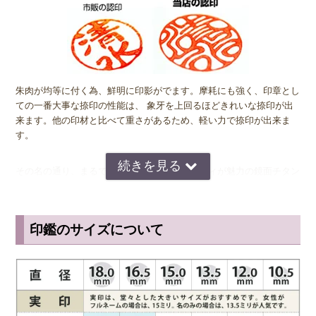
朱肉が均等に付く為、鮮明に印影がでます。摩耗にも強く、印章とし
ての一番大事な捺印の性能は、 象牙を上回るほどきれいな捺印が出
来ます。他の印材と比べて重さがあるため、軽い力で捺印が出来ま
す。
その名の通り、まるで鏡のように反射するボディが魅力の鏡面チタン
印。金属加工の世界では、チタン素材は鏡面仕上げが困難とされてき
ましたが、昨今の技術向上により、非常につややかで美しい仕上げが
可能になりました。指紋などが付いた場合は、柔らかいクロス（眼鏡
印鑑のサイズについて
拭き等）で優しく拭い取って頂くと、美しい光沢が蘇ります。
◆ チタンは金属アレルギーの方でも安心
印鑑はどうしても素肌で直接触れる機会が多いため、金属アレルギー
をもっている人にとっては金属製の印鑑は抵抗がありますよね。しか