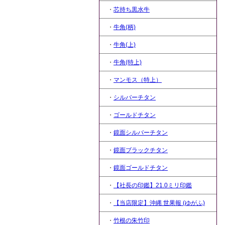
・
芯持ち黒水牛
・
牛角(柄)
・
牛角(上)
・
牛角(特上)
・
マンモス（特上）
・
シルバーチタン
・
ゴールドチタン
・
鏡面シルバーチタン
・
鏡面ブラックチタン
・
鏡面ゴールドチタン
・
【社長の印鑑】21.0ミリ印鑑
・
【当店限定】沖縄 世果報 (ゆがふ)
・
竹根の朱竹印