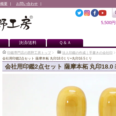
社概要
お問い合わせ
5,500
決済/送料
Ｑ＆Ａ
印鑑専門店の西野工房トップ
法人印鑑の作成｜手書きの会社印
会社用印鑑2点セット 薩摩本柘 丸印18.0ミリ+丸印16.5ミリ
会社用印鑑2点セット 薩摩本柘 丸印18.0