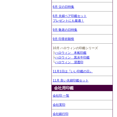
6月 父の日特集
6月 夫婦ペア印鑑セット
プレゼントにも最適！
9月 敬老の日特集
9月 印章祈願祭
10月 ハロウィンの印鑑シリーズ
├
ハロウィン 本柘印鑑
├
ハロウィン 黒水牛印鑑
└
ハロウィン 浸透印
11月1日は『いい印鑑の日』
11月 良い夫婦印鑑セット
会社用印鑑
会社印 一覧
会社実印
会社銀行印