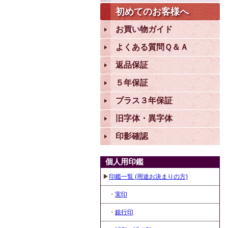
初めてのお客様へ
お買い物ガイド
よくある質問Ｑ＆Ａ
返品保証
５年保証
プラス３年保証
旧字体・異字体
印影確認
個人用印鑑
▶
印鑑一覧 (用途お決まりの方)
・
実印
・
銀行印