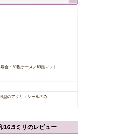
の場合：印鑑ケース／印鑑マット
寸胴型のアタリ：シールのみ
印16.5ミリのレビュー