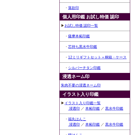
・
落款印
個人用印鑑 お試し特価 認印
▶
お試し特価 認印一覧
・
薩摩本柘印鑑
・
芯持ち黒水牛印鑑
・
12ミリギフトセット＋桐箱・ケース
・
シルバーチタン印鑑
浸透ネーム印
朱肉不要の浸透ネーム印
イラスト入り印鑑
▶
イラスト入り印鑑一覧
浸透印
／
本柘印鑑
／
黒水牛印鑑
・
福丸はんこ
浸透印
／
本柘印鑑
／
黒水牛印鑑