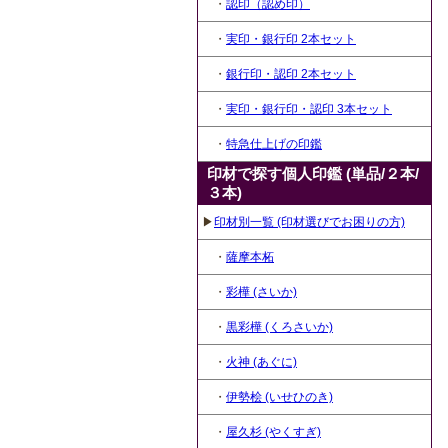
・
認印（認め印）
・
実印・銀行印 2本セット
・
銀行印・認印 2本セット
・
実印・銀行印・認印 3本セット
・
特急仕上げの印鑑
印材で探す個人印鑑 (単品/２本/
３本)
▶
印材別一覧 (印材選びでお困りの方)
・
薩摩本柘
・
彩樺 (さいか)
・
黒彩樺 (くろさいか)
・
火神 (あぐに)
・
伊勢桧 (いせひのき)
・
屋久杉 (やくすぎ)