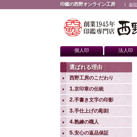
印鑑の西野オンライン工房
会
個人印
法人印
選ばれる理由
西野工房のこだわり
1.
京印章の伝統
2.
手書き文字の印影
3.
手仕上げの彫刻
4.
熟練の職人
5.
安心の返品保証