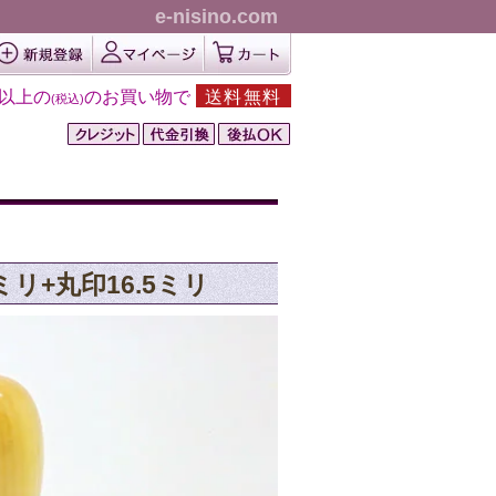
e-nisino.com
円以上の
のお買い物で
送料無料
(税込)
ミリ+丸印16.5ミリ