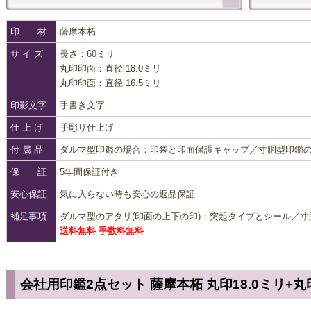
印 材
薩摩本柘
サ イ ズ
長さ：60ミリ
丸印印面：直径 18.0ミリ
丸印印面：直径 16.5ミリ
印影文字
手書き文字
仕 上 げ
手彫り仕上げ
付 属 品
ダルマ型印鑑の場合：印袋と印面保護キャップ／寸胴型印鑑
保 証
5年間保証付き
安心保証
気に入らない時も安心の返品保証
補足事項
ダルマ型のアタリ(印面の上下の印)：突起タイプとシール／
送料無料 手数料無料
会社用印鑑2点セット 薩摩本柘 丸印18.0ミリ+丸