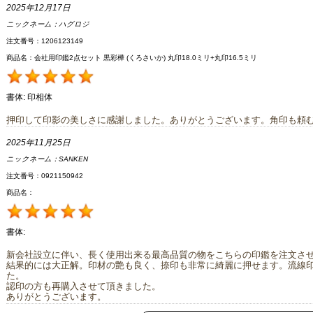
2025年12月17日
ニックネーム：
ハグロジ
注文番号：1206123149
商品名：会社用印鑑2点セット 黒彩樺 (くろさいか) 丸印18.0ミリ+丸印16.5ミリ
書体:
印相体
押印して印影の美しさに感謝しました。ありがとうございます。角印も頼
2025年11月25日
ニックネーム：
SANKEN
注文番号：0921150942
商品名：
書体:
新会社設立に伴い、長く使用出来る最高品質の物をこちらの印鑑を注文さ
結果的には大正解。印材の艶も良く、捺印も非常に綺麗に押せます。流線
た。
認印の方も再購入させて頂きました。
ありがとうございます。