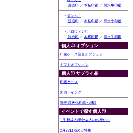
・
猫はんこ
浸透印
／
本柘印鑑
／
黒水牛印鑑
・
犬はんこ
浸透印
／
本柘印鑑
／
黒水牛印鑑
・
ハロウィン印
浸透印
／
本柘印鑑
／
黒水牛印鑑
個人印 オプション
印鑑ケース変更オプション
ギフトオプション
個人印 サプライ品
印鑑ケース
朱肉・インク
別売 高級化粧箱・桐箱
イベントで探す個人印
1月 新成人/新社会人のお祝いに
2月22日猫の日特集