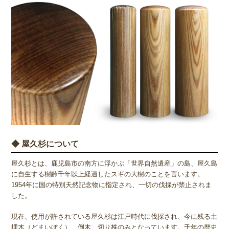
◆ 屋久杉について
屋久杉とは、鹿児島市の南方に浮かぶ「世界自然遺産」の島、屋久島
に自生する樹齢千年以上経過したスギの大樹のことを言います。
1954年に国の特別天然記念物に指定され、一切の伐採が禁止されま
した。
現在、使用が許されている屋久杉は江戸時代に伐採され、今に残る土
埋木（どまいぼく）、倒木、切り株のみとなっています。千年の歴史