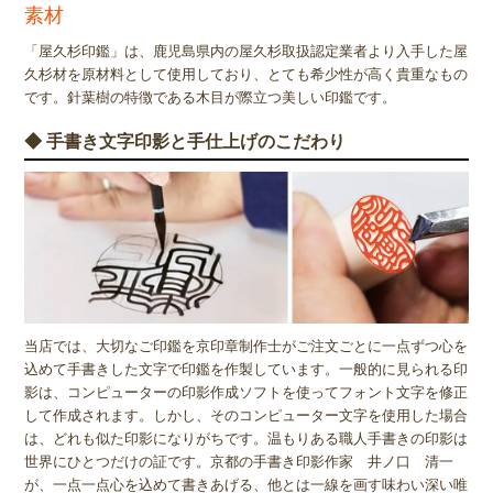
素材
「屋久杉印鑑」は、鹿児島県内の屋久杉取扱認定業者より入手した屋
久杉材を原材料として使用しており、とても希少性が高く貴重なもの
です。針葉樹の特徴である木目が際立つ美しい印鑑です。
◆ 手書き文字印影と手仕上げのこだわり
当店では、大切なご印鑑を京印章制作士がご注文ごとに一点ずつ心を
込めて手書きした文字で印鑑を作製しています。一般的に見られる印
影は、コンピューターの印影作成ソフトを使ってフォント文字を修正
して作成されます。しかし、そのコンピューター文字を使用した場合
は、どれも似た印影になりがちです。温もりある職人手書きの印影は
世界にひとつだけの証です。京都の手書き印影作家 井ノ口 清一
が、一点一点心を込めて書きあげる、他とは一線を画す味わい深い唯