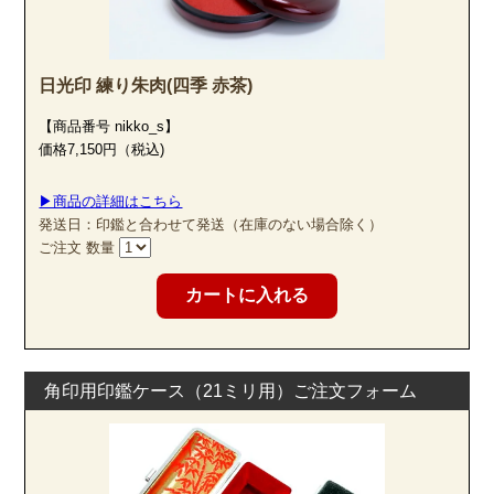
日光印 練り朱肉(四季 赤茶)
【商品番号 nikko_s】
価格7,150円（税込)
▶商品の詳細はこちら
発送日：印鑑と合わせて発送（在庫のない場合除く）
屋久杉印材は、湿気等過酷な環境に耐え抜くよう他の木にはないほど
ご注文 数量
の多量の樹脂を含み、腐敗の脅威から免れています。
角印用印鑑ケース（21ミリ用）ご注文フォーム
圧密加工は水と熱だけで木材を圧縮し、薬品を一切使わず形状を固定
するという特殊技術です。