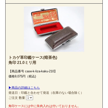
古代の歴史と生命力に対する畏敬の念から、最終仕上げの磨きにもこ
だわりました。
専用ワックスで一本一本を丁寧に磨き上げることにより、屋久杉独特
の和やかな美しい木目と茶褐色の高級感溢れる光沢が出現しました。
まさに古代の生命に直接触れているかのような感さえあります。
風格、強度、捺印性、全てに優れた木製印章の最高級品と言える存在
感は、お使いになるお客様の運気をも上げてくれるやも知れません。
トカゲ革印鑑ケース(暗茶色)
角印 21.0ミリ用
【商品番号 case-k-liza-kaku-210】
価格9,075円（税込)
▶商品の詳細はこちら
発送日：印鑑と合わせて発送（在庫のない場合除く）
ご注文 数量
角印ケースには中に朱肉入れは付いておりません。