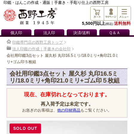
印鑑・はんこの作成・通販｜手書き・手彫り仕上の西野工房
5,500円以上
送料無料
(税込)
個人印
法人印
決済/送料
Ｑ＆Ａ
印鑑専門店の西野工房トップ
法人印鑑の作成｜手書きの会社印
会社用印鑑3点セット 屋久杉 丸印16.5ミリ/18.0ミリ+角印21.0ミ
リ+ゴム印５枚組
会社用印鑑3点セット 屋久杉 丸印16.5ミ
リ/18.0ミリ+角印21.0ミリ+ゴム印５枚組
現在、在庫切れとなっております。
再入荷予定は未定です。
お急ぎのお客様は、
他の印材商品
もご覧ください。
SOLD OUT