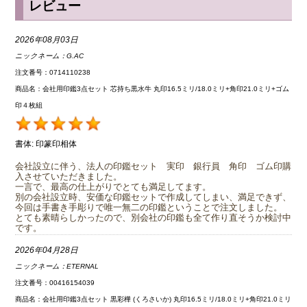
レビュー
2026年08月03日
ニックネーム：
G.AC
注文番号：0714110238
商品名：会社用印鑑3点セット 芯持ち黒水牛 丸印16.5ミリ/18.0ミリ+角印21.0ミリ+ゴム
印４枚組
書体:
印篆印相体
会社設立に伴う、法人の印鑑セット 実印 銀行員 角印 ゴム印購
入させていただきました。
一言で、最高の仕上がりでとても満足してます。
別の会社設立時、安価な印鑑セットで作成してしまい、満足できず、
今回は手書き手彫りで唯一無二の印鑑ということで注文しました。
とても素晴らしかったので、別会社の印鑑も全て作り直そうか検討中
です。
2026年04月28日
ニックネーム：
ETERNAL
注文番号：00416154039
商品名：会社用印鑑3点セット 黒彩樺 (くろさいか) 丸印16.5ミリ/18.0ミリ+角印21.0ミリ