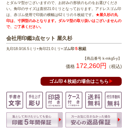
とダルマ型がございますので、お好みの形状のものをお選びくださ
い。角印のサイズは直径21.0ミリとなっております。アドレスゴム印
は、赤ゴム使用で印面の横幅は62ミリの５枚組です。
★屋久杉の丸
印は、寸胴型のみとなります。ダルマ型の取り扱いはございませんの
で、ご了承ください。
会社用印鑑3点セット 屋久杉
５
枚組
丸印18.0/16.5ミリ+角印21.0ミリ+
ゴム印
【商品番号 k-mkg5-y】
172,260円
価格
（税込)
ゴム印４枚組の場合はこちら
▶