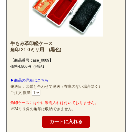
この技術を用いることで、従来、スギ材の欠点であった素材の柔らか
さ、非均質性を克服し、丈夫で傷が付きにくく、印鑑の素材として十
分すぎるほどの強度を得ることができました。
また、木材繊維をそのままの形で残していることから印鑑として最も
大切な「綺麗な印影」を得ることができるのです。
牛もみ革印鑑ケース
角印 21.0ミリ用 (黒色)
【商品番号 case_0009】
価格4,906円（税込)
▶商品の詳細はこちら
発送日：印鑑と合わせて発送（在庫のない場合除く）
ご注文 数量
角印ケースには中に朱肉入れは付いておりません。
※24ミリ角の角印は収納できません。