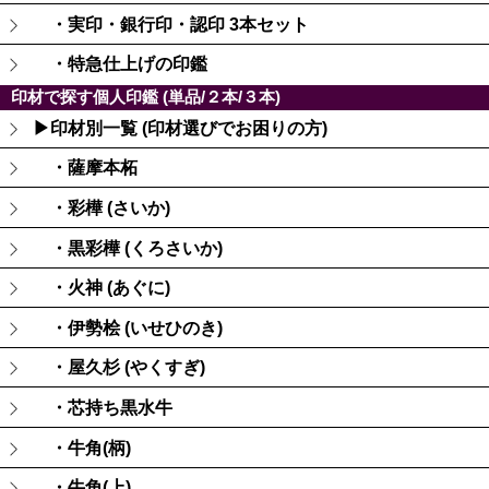
・実印・銀行印・認印 3本セット
・特急仕上げの印鑑
印材で探す個人印鑑 (単品/２本/３本)
▶印材別一覧 (印材選びでお困りの方)
・薩摩本柘
・彩樺 (さいか)
・黒彩樺 (くろさいか)
・火神 (あぐに)
・伊勢桧 (いせひのき)
・屋久杉 (やくすぎ)
・芯持ち黒水牛
・牛角(柄)
・牛角(上)