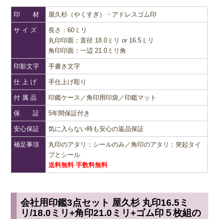
印 材
屋久杉（やくすぎ）・アドレスゴム印
サ イ ズ
長さ：60ミリ
丸印印面：直径 18.0ミリ or 16.5ミリ
角印印面：一辺 21.0ミリ角
印影文字
手書き文字
仕 上 げ
手仕上げ彫り
付 属 品
印鑑ケース／角印用印袋／印鑑マット
保 証
5年間保証付き
安心保証
気に入らない時も安心の返品保証
補足事項
丸印のアタリ：シールのみ／角印のアタリ：突起タイ
プとシール
送料無料 手数料無料
会社用印鑑3点セット 屋久杉 丸印16.5ミ
リ/18.0ミリ+角印21.0ミリ+ゴム印５枚組の