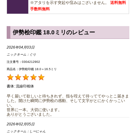
※アタリを示す突起や窪みはございません。
送料無料
手数料無料
伊勢桧印鑑 18.0ミリのレビュー
2026年04月03日
ニックネーム：
ぐり
注文番号：0304212902
商品名：伊勢桧印鑑 18.0＋16.5ミリ
書体:
流線印相体
早く届いて欲しいと待ちきれず、指を咥えて待っててやっとこ届きま
した。開けた瞬間に伊勢桧の感動、そして文字がとにかくかっこい
い。
世界に一本。大切に使います。
ありがとうございました。
2026年02月05日
ニックネーム：
しーにゃん