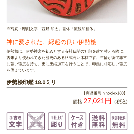
※写真：彫刻文字「西野 印太」書体「流線印相体」
神に愛された、縁起の良い伊勢桧
伊勢桧は、伊勢神宮を初めとする寺社仏閣の社殿を建て替える際に、
古来より使われてきた歴史のある格式高い木材です。年輪が密で非常
に強い強度を持ち、更に圧縮加工を行うことで、印鑑に相応しい強度
を備えています。
伊勢桧印鑑 18.0ミリ
【商品番号 hinoki-c-180】
27,021円
価格
（税込)