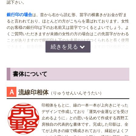
なるのが一般的ですが、同じ大きさの実印でも問題ございません。女
認下さい。
性の方でも、企業家の方などビジネス上でもご使用になる場合は、男
女関係なく大きいものをおすすめします。代表者としての実印をお作
銀行印の場合
は、昔から右から読む形、苗字の横書きがお金が貯ま
り下さい。印材によっては、21.0ミリもご用意しています。ご入用の
ると言われており、ほとんどの方がこちらを選ばれております。女性
際は、各商品ページにてご確認ください。
のお客様の銀行印は下のお名前又は苗字でつくるとよいでしょう。よ
くご質問いただきますが未婚の女性の方の場合はこの先苗字がかわる
銀行印
の男性用は、16.5ミリがおすすめです。女性用は、13.5ミリ
ことがありますので銀行印も下のお名前だけでつくられると長く使用
がおすすめです。
できます。都道府県により登録できない所もありますので区役所でご
確認下さい。
認印
の男性用は、12.0ミリ。ただし、会社などで使用する場合は、
上司の方より大きいサイズの捺印は印象が悪い場合がありますので、
認印の場合
は、 男性の方も女性の方も認印は苗字。相手に何と文字
小さ目の10.5ミリが無難かもしれません。女性用は、10.5ミリがおす
が書いてあるのか読めるほうがいいかと思いますので当店では風格を
書体について
すめです。
出すならテンショ体、味わい深いものなら読みやすい印相体をオスス
メしております。
※実印・銀行印・認印の表記は、当店で分類上分けさせて頂いており
Ａ
流線印相体
（りゅうせんいんそうたい）
ますが、銀行印をご注文された場合でも、実印や認印として、また
姓または名で、漢字1文字のお客様
は、実印をご注文された場合でも、銀行印・認印としてご使用頂いて
『書体』をお選び頂く際、漢字一文字のお客様の場合は "たて" "ヨ
印相体をもとに、線の一本一本が上向きにそった
も問題ありません。ご使用用途は、お客様のご判断でご使用頂けま
コ" どちらを選択すればよいのかお問い合わせを頂きます。 "たて"
デザインで作成しており「運気や金運などを受け
す。
"ヨコ" どちらを選んで頂いても、選択によりデザインが変わること
止めるように」との思いを込めて作成する西野工
はございませんので "たて" "ヨコ" どちらかをご選択願います。
房独自の代表的な書体です。完成した印影は、全
てが上向きの線で構成されており、縁起がよくフ