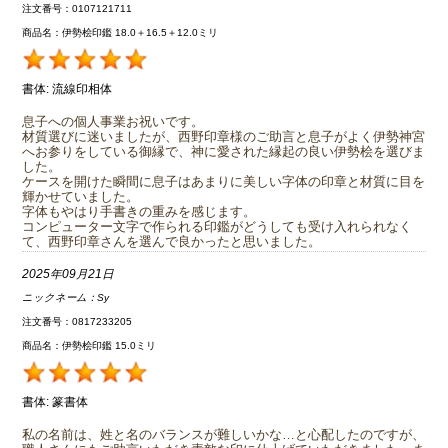
注文番号：0107121711
商品名：伊勢桧印鑑 18.0＋16.5＋12.0ミリ
書体:
流線印相体
息子への個人事業お祝いです。
材質選びに迷いましたが、西野印章様のご助言と息子がよく伊勢神宮
へお参りをしている御縁で、神に愛された縁起の良い伊勢桧を選びま
した。
ケースを開けた瞬間に息子はあまりに美しい字体の印章と材質に目を
輝かせていました。
字体もやはり手書きの重みを感じます。
コンピューター文字で作られる印鑑がどうしても受け入れられなく
て、西野印章さんを選んで良かったと思いました。
2025年09月21日
ニックネーム：
Sy
注文番号：0817233205
商品名：伊勢桧印鑑 15.0ミリ
書体:
篆書体
私の名前は、姓と名のバランスが難しいかな…と心配したのですが、