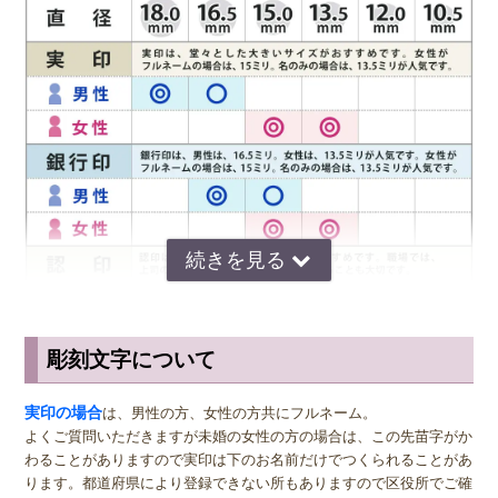
用後は朱肉をきれいに拭き取ってから専用の印鑑ケースに保管するよ
うにしましょう。完全には朱肉の色が落ちないことがあります。程よ
い朱肉の汚れは印鑑に味がでますので、あまり気にしすぎず無理に汚
れを取ろうとしない方が無難です。長年使うことで色合いに味がでる
のは、木製印鑑の良いところです。 伊勢桧は、木材系の印材になり
ますので、ウェットティッシュで印面を拭いたり、水洗いは絶対にお
止め下さい。 脆くなり印面が欠ける原因にもなります。
彫刻文字について
サイズ選びのアドバイス
実印
の男性用は、堂々とした大きいサイズの直径16.5ミリまたは18.0
実印の場合
は、男性の方、女性の方共にフルネーム。
ミリがおすすめです。女性用の実印でフルネームの場合は、15.0ミ
よくご質問いただきますが未婚の女性の方の場合は、この先苗字がか
リ。女性用の実印で名のみの場合は、13.5ミリがおすすめです。女性
わることがありますので実印は下のお名前だけでつくられることがあ
の方でご結婚されている場合は、ご主人様より小さいものをお選びに
ります。都道府県により登録できない所もありますので区役所でご確