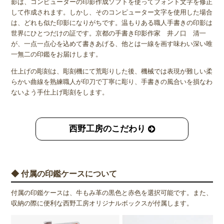
影は、コンピューターの印影作成ソフトを使ってフォント文字を修正
して作成されます。しかし、そのコンピューター文字を使用した場合
は、どれも似た印影になりがちです。温もりある職人手書きの印影は
世界にひとつだけの証です。京都の手書き印影作家 井ノ口 清一
が、一点一点心を込めて書きあげる、他とは一線を画す味わい深い唯
一無二の印鑑をお届けします。
仕上げの彫刻は、彫刻機にて荒彫りした後、機械では表現が難しい柔
らかい曲線を熟練職人が印刀で丁寧に彫り、手書きの風合いを損なわ
ないよう手仕上げ彫刻をします。
西野工房のこだわり
◆ 付属の印鑑ケースについて
付属の印鑑ケースは、牛もみ革の黒色と赤色を選択可能です。また、
収納の際に便利な西野工房オリジナルボックスが付属します。