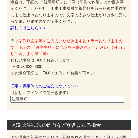
場合は、下記の 「注意事項」に「同じ印影で作製」とお書き添
えください。ただし、１本１本機械で荒彫りを行った後に手作業
による仕上げとなりますので、文字の太さや仕上がりは少し異な
ってまいりますのでご了承ください。
詳しくはこちら＞＞
※
旧字作り文字等をご入力いただきますとエラーとなりますの
で、下記の 「注意事項」に説明をお書き添えください。(例：は
しご高、まゆ濱 等)
難しい場合はFAXでお願いします。
FAX075-632-0089
その場合下記に「FAXで送信」とお書き下さい。
旧字・異字体でのご注文について＞＞
（新しいウィンドウで開きます）
彫刻文字に次の部首などが含まれる場合
下記漢字の部首やつくりは、閲覧される環境によって見え方が異