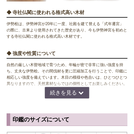
◆ 寺社仏閣に使われる格式高い木材
伊勢桧は、伊勢神宮が20年に一度、社殿を建て替える「式年遷宮」
の際に、古来より使用されてきた歴史があり、今も伊勢神宮を初めと
する寺社仏閣に使われる格式高い木材です。
◆ 強度や性質について
自然の厳しい木曽地域で育つため、年輪が密で非常に強い強度を持
ち、丈夫な伊勢桧。その間伐材を更に圧縮加工を行うことで、印鑑に
相応しい強度を備えています。木目の模様や色合いは、ひとつひとつ
異なりますので、天然素材ならではの個性としてお楽しみください。
◆ 伊勢桧(いせひのき)の保管・お手入れ方法
一般的に木製印鑑は、乾燥や油分に弱いという特徴を持っています。
印鑑の使用後に朱肉がついたまま放置してしまうと、朱肉に含まれる
印鑑のサイズについて
油分が染み込み印面が脆くなって欠けてしまうこともあります。実印
や銀行印が欠けてしまうと彫り直さなければならないため、印鑑の使