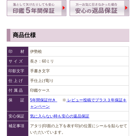
商品仕様
印 材
伊勢桧
サ イ ズ
長さ：60ミリ
印影文字
手書き文字
仕 上 げ
手仕上げ彫り
付 属 品
印鑑ケース
保 証
5年間保証付き
※
レビュー投稿でプラス３年保証キ
ャンペーン
安心保証
気に入らない時も安心の返品保証
補足事項
アタリ(印面の上下を表す印)の位置にシールを貼らせて
いただいています。