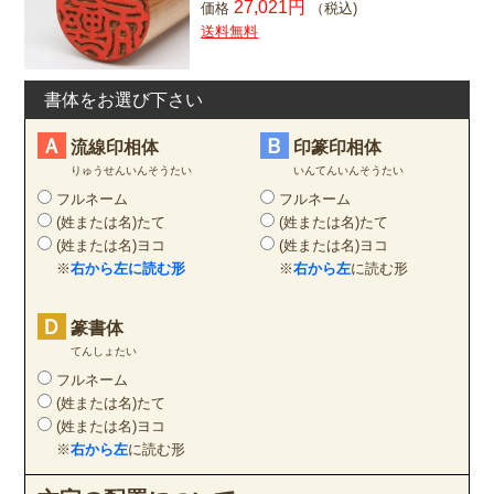
27,021円
価格
（税込)
送料無料
書体をお選び下さい
Ａ
Ｂ
流線印相体
印篆印相体
りゅうせんいんそうたい
いんてんいんそうたい
フルネーム
フルネーム
(姓または名)たて
(姓または名)たて
(姓または名)ヨコ
(姓または名)ヨコ
※
右から左に読む形
※
右から左
に読む形
Ｄ
篆書体
てんしょたい
フルネーム
(姓または名)たて
(姓または名)ヨコ
※
右から左
に読む形