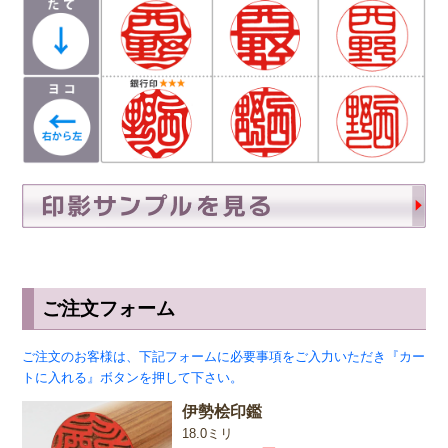
は、篆書体の中でも印篆を使用し作成していま
す。厳粛で、格調高い印章としてよく使われま
す。紙幣に捺される由緒正しき書体です。
彫刻を
行う文字数やバランスによって、書体サンプルと
は異なり「上下左右の余白が広い場合や狭い場
合」がありますので、ご希望があるお客様は備考
欄にお書き添え下さい。
ご注文フォーム
ご注文のお客様は、下記フォームに必要事項をご入力いただき『カー
トに入れる』ボタンを押して下さい。
伊勢桧印鑑
18.0ミリ