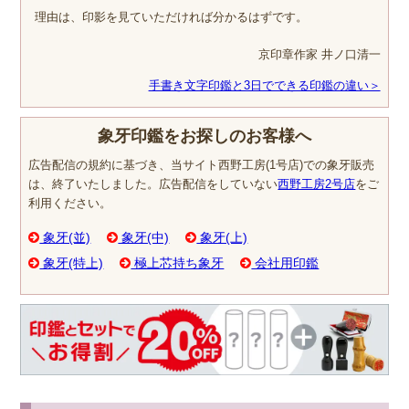
理由は、印影を見ていただければ分かるはずです。
京印章作家 井ノ口清一
手書き文字印鑑と3日でできる印鑑の違い＞
象牙印鑑をお探しのお客様へ
広告配信の規約に基づき、当サイト西野工房(1号店)での象牙販売
は、終了いたしました。広告配信をしていない
西野工房2号店
をご
利用ください。
象牙(並)
象牙(中)
象牙(上)
象牙(特上)
極上芯持ち象牙
会社用印鑑