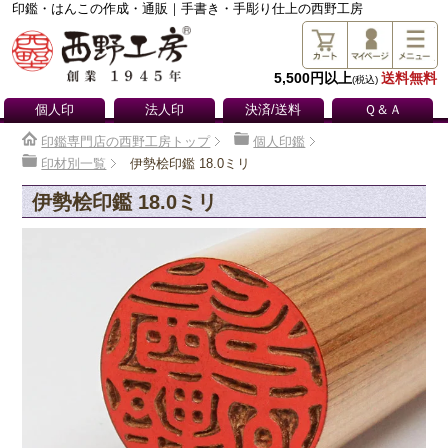
印鑑・はんこの作成・通販｜手書き・手彫り仕上の西野工房
5,500円以上
送料無料
(税込)
個人印
法人印
決済/送料
Ｑ＆Ａ
印鑑専門店の西野工房トップ
個人印鑑
印材別一覧
伊勢桧印鑑 18.0ミリ
伊勢桧印鑑 18.0ミリ