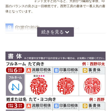
ォント文字と比べると、大胆かつ繊細な筆致、印
面のバランスの良さは一目瞭然です。西野工房の書体で一番人気の書
体となっています。
Ｂ
印篆印相体
（いんてんいんそうたい）
京印章の極意 印篆（いんてん）を印相体風にア
レンジした、直線で構成された西野工房独自の書
体です。文字はそれぞれ画数が異なり全体のバラ
ンスをとるのが難しいのですが、独自の作風で文
字を折り曲げ、空間を埋めるデザインが特徴で
す。直線基調の印影は、気品があり上品な印象で
好まれています。定評のある西野センスで全体のバランスを整え枠内
に収めます。
Ｄ
篆書体
（てんしょたい）
実印や銀行印によく使用されます。西野工房で