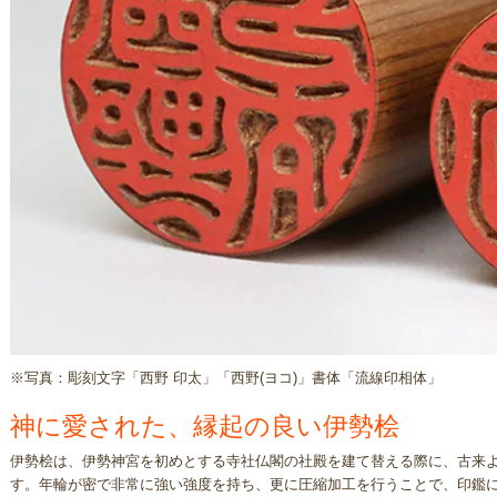
※写真：彫刻文字「西野 印太」「西野(ヨコ)」書体「流線印相体」
神に愛された、縁起の良い伊勢桧
伊勢桧は、伊勢神宮を初めとする寺社仏閣の社殿を建て替える際に、古来
す。年輪が密で非常に強い強度を持ち、更に圧縮加工を行うことで、印鑑