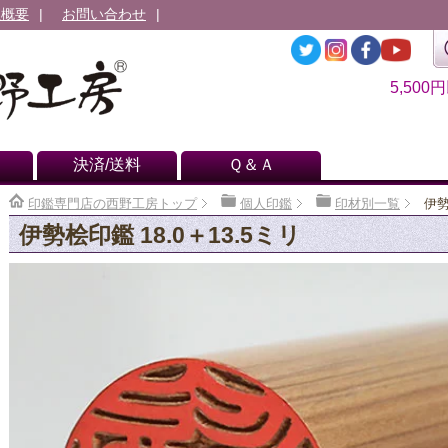
社概要
お問い合わせ
5,500
決済/送料
Ｑ＆Ａ
印鑑専門店の西野工房トップ
個人印鑑
印材別一覧
伊勢
伊勢桧印鑑 18.0＋13.5ミリ