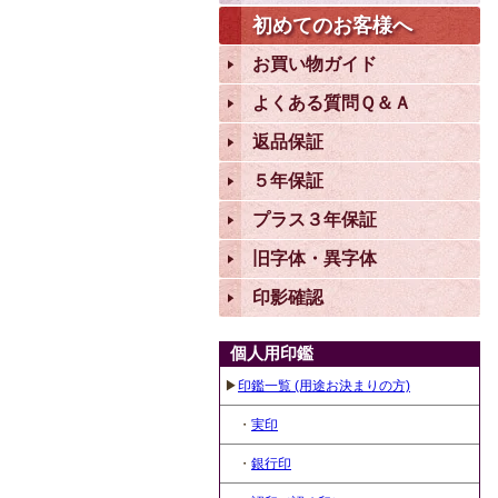
初めてのお客様へ
お買い物ガイド
よくある質問Ｑ＆Ａ
返品保証
５年保証
プラス３年保証
旧字体・異字体
印影確認
個人用印鑑
▶
印鑑一覧 (用途お決まりの方)
・
実印
・
銀行印