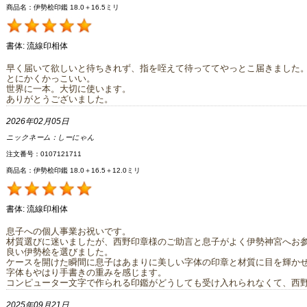
商品名：伊勢桧印鑑 18.0＋16.5ミリ
書体:
流線印相体
早く届いて欲しいと待ちきれず、指を咥えて待っててやっとこ届きました
とにかくかっこいい。
世界に一本。大切に使います。
ありがとうございました。
2026年02月05日
ニックネーム：
しーにゃん
注文番号：0107121711
商品名：伊勢桧印鑑 18.0＋16.5＋12.0ミリ
書体:
流線印相体
息子への個人事業お祝いです。
材質選びに迷いましたが、西野印章様のご助言と息子がよく伊勢神宮へお
良い伊勢桧を選びました。
ケースを開けた瞬間に息子はあまりに美しい字体の印章と材質に目を輝か
字体もやはり手書きの重みを感じます。
コンピューター文字で作られる印鑑がどうしても受け入れられなくて、西
2025年09月21日