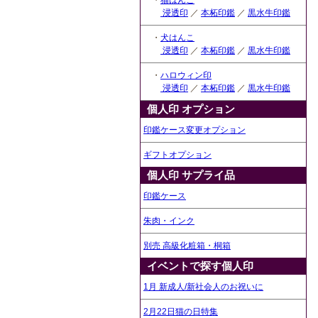
・
猫はんこ
浸透印
／
本柘印鑑
／
黒水牛印鑑
・
犬はんこ
浸透印
／
本柘印鑑
／
黒水牛印鑑
・
ハロウィン印
浸透印
／
本柘印鑑
／
黒水牛印鑑
個人印 オプション
印鑑ケース変更オプション
ギフトオプション
個人印 サプライ品
印鑑ケース
朱肉・インク
別売 高級化粧箱・桐箱
イベントで探す個人印
1月 新成人/新社会人のお祝いに
2月22日猫の日特集