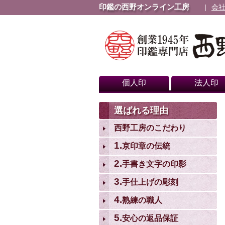
印鑑の西野オンライン工房
会
個人印
法人印
選ばれる理由
西野工房のこだわり
1.
京印章の伝統
2.
手書き文字の印影
3.
手仕上げの彫刻
4.
熟練の職人
5.
安心の返品保証