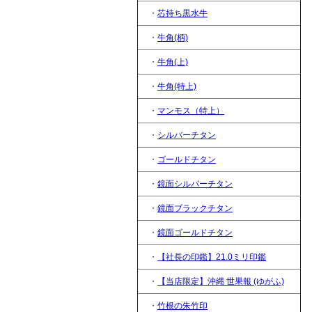
・
芯持ち黒水牛
・
牛角(柄)
・
牛角(上)
・
牛角(特上)
・
マンモス（特上）
・
シルバーチタン
・
ゴールドチタン
・
鏡面シルバーチタン
・
鏡面ブラックチタン
・
鏡面ゴールドチタン
・
【社長の印鑑】21.0ミリ印鑑
・
【当店限定】沖縄 世果報 (ゆがふ)
・
竹根の朱竹印