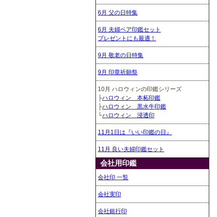
6月 父の日特集
6月 夫婦ペア印鑑セット
プレゼントにも最適！
9月 敬老の日特集
9月 印章祈願祭
10月 ハロウィンの印鑑シリーズ
├
ハロウィン 本柘印鑑
├
ハロウィン 黒水牛印鑑
└
ハロウィン 浸透印
11月1日は『いい印鑑の日』
11月 良い夫婦印鑑セット
会社用印鑑
会社印 一覧
会社実印
会社銀行印