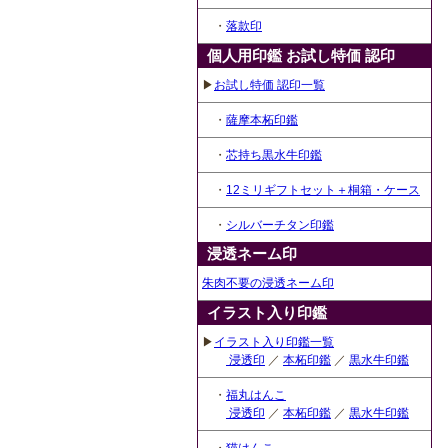
・
落款印
個人用印鑑 お試し特価 認印
▶
お試し特価 認印一覧
・
薩摩本柘印鑑
・
芯持ち黒水牛印鑑
・
12ミリギフトセット＋桐箱・ケース
・
シルバーチタン印鑑
浸透ネーム印
朱肉不要の浸透ネーム印
イラスト入り印鑑
▶
イラスト入り印鑑一覧
浸透印
／
本柘印鑑
／
黒水牛印鑑
・
福丸はんこ
浸透印
／
本柘印鑑
／
黒水牛印鑑