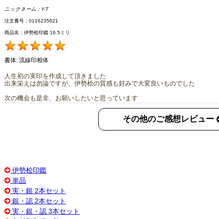
ニックネーム：
Y-T
注文番号：0116235621
商品名：伊勢桧印鑑 16.5ミリ
書体:
流線印相体
人生初の実印を作成して頂きました
出来栄えは勿論ですが、伊勢桧の質感も好みで大変良いものでした
次の機会も是非、お願いしたいと思っています
その他のご感想レビュー
伊勢桧印鑑
単品
実・銀 2本セット
銀・認 2本セット
実・銀・認 3本セット