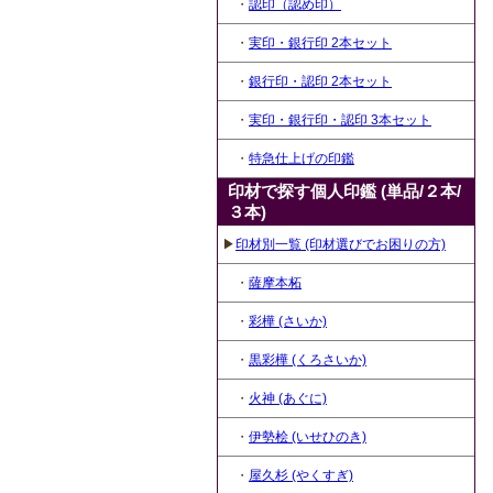
・
認印（認め印）
・
実印・銀行印 2本セット
・
銀行印・認印 2本セット
・
実印・銀行印・認印 3本セット
・
特急仕上げの印鑑
印材で探す個人印鑑 (単品/２本/
３本)
▶
印材別一覧 (印材選びでお困りの方)
・
薩摩本柘
・
彩樺 (さいか)
・
黒彩樺 (くろさいか)
・
火神 (あぐに)
・
伊勢桧 (いせひのき)
・
屋久杉 (やくすぎ)