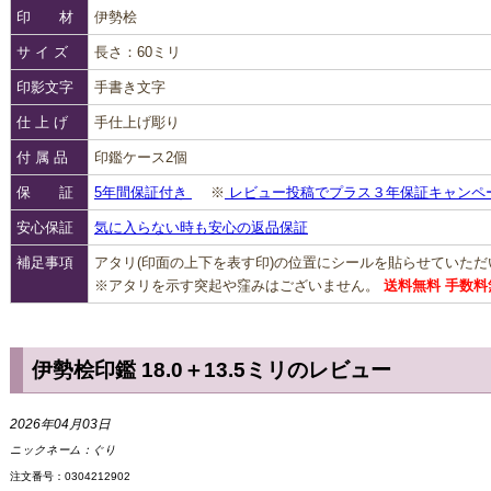
印 材
伊勢桧
サ イ ズ
長さ：60ミリ
印影文字
手書き文字
仕 上 げ
手仕上げ彫り
付 属 品
印鑑ケース2個
保 証
5年間保証付き
※
レビュー投稿でプラス３年保証キャンペ
安心保証
気に入らない時も安心の返品保証
補足事項
アタリ(印面の上下を表す印)の位置にシールを貼らせていた
※アタリを示す突起や窪みはございません。
送料無料 手数料
伊勢桧印鑑 18.0＋13.5ミリのレビュー
2026年04月03日
ニックネーム：
ぐり
注文番号：0304212902