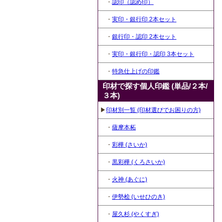
・
認印（認め印）
・
実印・銀行印 2本セット
・
銀行印・認印 2本セット
・
実印・銀行印・認印 3本セット
・
特急仕上げの印鑑
印材で探す個人印鑑 (単品/２本/
３本)
▶
印材別一覧 (印材選びでお困りの方)
・
薩摩本柘
・
彩樺 (さいか)
・
黒彩樺 (くろさいか)
・
火神 (あぐに)
・
伊勢桧 (いせひのき)
・
屋久杉 (やくすぎ)