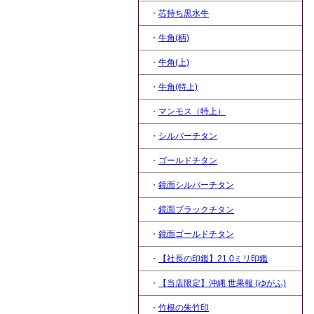
・
芯持ち黒水牛
・
牛角(柄)
・
牛角(上)
・
牛角(特上)
・
マンモス（特上）
・
シルバーチタン
・
ゴールドチタン
・
鏡面シルバーチタン
・
鏡面ブラックチタン
・
鏡面ゴールドチタン
・
【社長の印鑑】21.0ミリ印鑑
・
【当店限定】沖縄 世果報 (ゆがふ)
・
竹根の朱竹印