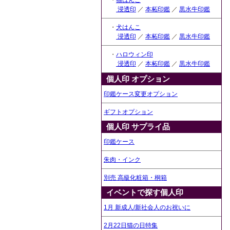
・
猫はんこ
浸透印
／
本柘印鑑
／
黒水牛印鑑
・
犬はんこ
浸透印
／
本柘印鑑
／
黒水牛印鑑
・
ハロウィン印
浸透印
／
本柘印鑑
／
黒水牛印鑑
個人印 オプション
印鑑ケース変更オプション
ギフトオプション
個人印 サプライ品
印鑑ケース
朱肉・インク
別売 高級化粧箱・桐箱
イベントで探す個人印
1月 新成人/新社会人のお祝いに
2月22日猫の日特集