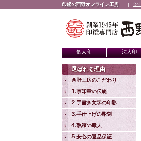
印鑑の西野オンライン工房
会
個人印
法人印
選ばれる理由
西野工房のこだわり
1.
京印章の伝統
2.
手書き文字の印影
3.
手仕上げの彫刻
4.
熟練の職人
5.
安心の返品保証