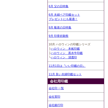
6月 父の日特集
6月 夫婦ペア印鑑セット
プレゼントにも最適！
9月 敬老の日特集
9月 印章祈願祭
10月 ハロウィンの印鑑シリーズ
├
ハロウィン 本柘印鑑
├
ハロウィン 黒水牛印鑑
└
ハロウィン 浸透印
11月1日は『いい印鑑の日』
11月 良い夫婦印鑑セット
会社用印鑑
会社印 一覧
会社実印
会社銀行印