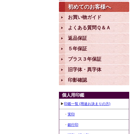
初めてのお客様へ
お買い物ガイド
よくある質問Ｑ＆Ａ
返品保証
５年保証
プラス３年保証
旧字体・異字体
印影確認
個人用印鑑
▶
印鑑一覧 (用途お決まりの方)
・
実印
・
銀行印