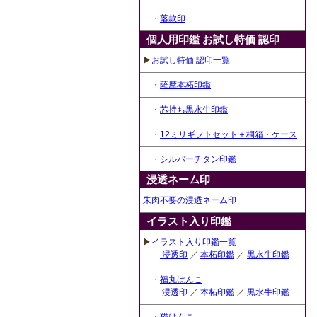
・
落款印
個人用印鑑 お試し特価 認印
▶
お試し特価 認印一覧
・
薩摩本柘印鑑
・
芯持ち黒水牛印鑑
・
12ミリギフトセット＋桐箱・ケース
・
シルバーチタン印鑑
浸透ネーム印
朱肉不要の浸透ネーム印
イラスト入り印鑑
▶
イラスト入り印鑑一覧
浸透印
／
本柘印鑑
／
黒水牛印鑑
・
福丸はんこ
浸透印
／
本柘印鑑
／
黒水牛印鑑