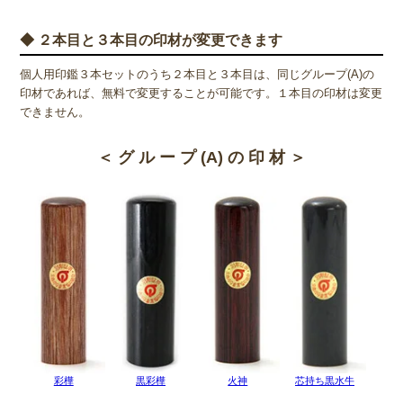
本柘のように強度が高く印鑑材料として適した性質を持った木という
◆ ２本目と３本目の印材が変更できます
のは種類が少なく彩樺の原料となる真樺も耐久性があまり高くはあり
ません。しかし、真樺の木は反り返りが少なく加工しやすいという特
個人用印鑑３本セットのうち２本目と３本目は、同じグループ(A)の
徴も持っているため、合成樹脂との加工により強度を上げることで、
印材であれば、無料で変更することが可能です。１本目の印材は変更
一般的な木が持つ欠点を補った印鑑素材・彩樺へと生まれ変わること
できません。
ができたのです。
圧縮加工によってきめ細かいまっすぐできれいな木目になっていま
＜ グ ル ー プ (A) の 印 材 ＞
す。そのため切り出す部位によって品質や色柄にばらつきが出ること
もありません。ひび割れにくく欠けにくい、こまやかな彫刻ができ
る、安価である、そして明るい色味と美しい木目は男女問わず人気が
ありますが、女性の実印としても非常にオススメです。
◆ 黒彩樺(くろさいか)の欠点
他の印鑑素材と比べても良いことの方が多いように感じる彩樺です
が、唯一の欠点は知名度の低さでしょう。新素材のため、まだまだ彩
樺の名前すら知らない人の方が多いというのが現状です。安価なうえ
に実印用に選んでも申し分ないほどの印材であるにもかかわらず、知
名度が低いことでなかなか選ばれる機会が少ないようです。
彩樺
黒彩樺
火神
芯持ち黒水牛
人によっては希少性が低いことが欠点だと感じる人もいるようです。