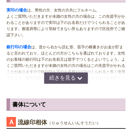
サイズ選びのアドバイス
実印
の男性用は、堂々とした大きいサイズの直径16.5ミリまたは18.0
実印の場合
は、男性の方、女性の方共にフルネーム。
ミリがおすすめです。女性用の実印でフルネームの場合は、15.0ミ
よくご質問いただきますが未婚の女性の方の場合は、この先苗字がか
リ。女性用の実印で名のみの場合は、13.5ミリがおすすめです。女性
わることがありますので実印は下のお名前だけでつくられることがあ
の方でご結婚されている場合は、ご主人様より小さいものをお選びに
ります。都道府県により登録できない所もありますので区役所でご確
なるのが一般的ですが、同じ大きさの実印でも問題ございません。女
認下さい。
性の方でも、企業家の方などビジネス上でもご使用になる場合は、男
女関係なく大きいものをおすすめします。代表者としての実印をお作
銀行印の場合
は、昔から右から読む形、苗字の横書きがお金が貯ま
り下さい。印材によっては、21.0ミリもご用意しています。ご入用の
ると言われており、ほとんどの方がこちらを選ばれております。女性
際は、各商品ページにてご確認ください。
のお客様の銀行印は下のお名前又は苗字でつくるとよいでしょう。よ
くご質問いただきますが未婚の女性の方の場合はこの先苗字がかわる
銀行印
の男性用は、16.5ミリがおすすめです。女性用は、13.5ミリ
ことがありますので銀行印も下のお名前だけでつくられると長く使用
がおすすめです。
できます。都道府県により登録できない所もありますので区役所でご
確認下さい。
認印
の男性用は、12.0ミリ。ただし、会社などで使用する場合は、
上司の方より大きいサイズの捺印は印象が悪い場合がありますので、
認印の場合
は、 男性の方も女性の方も認印は苗字。相手に何と文字
小さ目の10.5ミリが無難かもしれません。女性用は、10.5ミリがおす
が書いてあるのか読めるほうがいいかと思いますので当店では風格を
書体について
すめです。
出すならテンショ体、味わい深いものなら読みやすい印相体をオスス
メしております。
※実印・銀行印・認印の表記は、当店で分類上分けさせて頂いており
Ａ
流線印相体
（りゅうせんいんそうたい）
ますが、銀行印をご注文された場合でも、実印や認印として、また
姓または名で、漢字1文字のお客様
は、実印をご注文された場合でも、銀行印・認印としてご使用頂いて