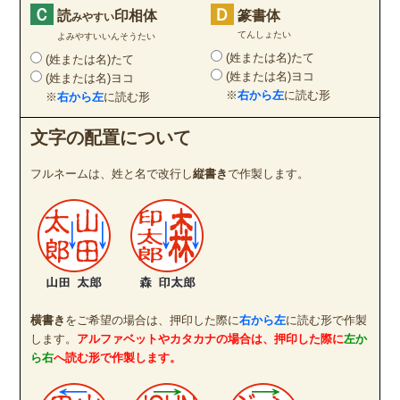
Ｃ
Ｄ
読
印相体
篆書体
みやすい
てんしょたい
よみやすいいんそうたい
(姓または名)たて
(姓または名)たて
(姓または名)ヨコ
(姓または名)ヨコ
※
右から左
に読む形
※
右から左
に読む形
文字の配置について
フルネームは、姓と名で改行し
縦書き
で作製します。
横書き
をご希望の場合は、押印した際に
右から左
に読む形で作製
します。
アルファベットやカタカナの場合は、押印した際に
左か
ら右
へ読む形で作製します。