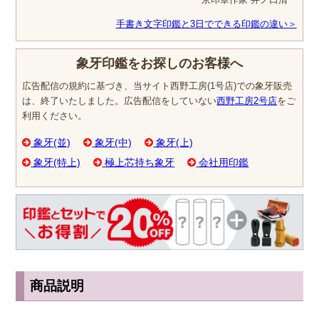
手書き文字印鑑と3日でできる印鑑の違い＞
象牙印鑑をお探しのお客様へ
広告配信の規約に基づき、当サイト西野工房(1号店)での象牙販売
は、終了いたしました。広告配信をしていない
西野工房2号店
をご
利用ください。
象牙(並)
象牙(中)
象牙(上)
象牙(特上)
極上芯持ち象牙
会社用印鑑
商品説明