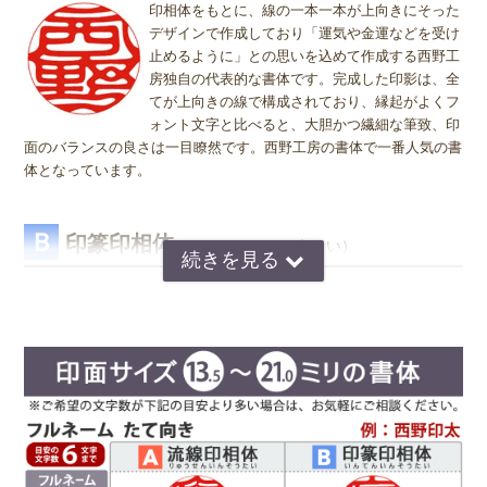
『書体』をお選び頂く際、漢字一文字のお客様の場合は "たて" "ヨ
印相体をもとに、線の一本一本が上向きにそった
も問題ありません。ご使用用途は、お客様のご判断でご使用頂けま
コ" どちらを選択すればよいのかお問い合わせを頂きます。 "たて"
デザインで作成しており「運気や金運などを受け
す。
"ヨコ" どちらを選んで頂いても、選択によりデザインが変わること
止めるように」との思いを込めて作成する西野工
はございませんので "たて" "ヨコ" どちらかをご選択願います。
房独自の代表的な書体です。完成した印影は、全
てが上向きの線で構成されており、縁起がよくフ
ォント文字と比べると、大胆かつ繊細な筆致、印
面のバランスの良さは一目瞭然です。西野工房の書体で一番人気の書
体となっています。
Ｂ
印篆印相体
（いんてんいんそうたい）
京印章の極意 印篆（いんてん）を印相体風にア
レンジした、直線で構成された西野工房独自の書
体です。文字はそれぞれ画数が異なり全体のバラ
ンスをとるのが難しいのですが、独自の作風で文
字を折り曲げ、空間を埋めるデザインが特徴で
す。直線基調の印影は、気品があり上品な印象で
好まれています。定評のある西野センスで全体のバランスを整え枠内
に収めます。