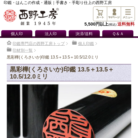
印鑑・はんこの作成・通販｜手書き・手彫り仕上の西野工房
5,500円以上
送料無料
(税込)
個人印
法人印
決済/送料
Ｑ＆Ａ
印鑑専門店の西野工房トップ
個人印鑑
印材別一覧
黒彩樺(くろさいか)印鑑 13.5＋13.5＋10.5/12.0ミリ
黒彩樺(くろさいか)印鑑 13.5＋13.5＋
10.5/12.0ミリ