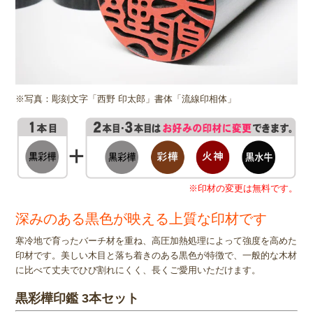
※写真：彫刻文字「西野 印太郎」書体「流線印相体」
※印材の変更は無料です。
深みのある黒色が映える上質な印材です
寒冷地で育ったバーチ材を重ね、高圧加熱処理によって強度を高めた
印材です。美しい木目と落ち着きのある黒色が特徴で、一般的な木材
に比べて丈夫でひび割れにくく、長くご愛用いただけます。
黒彩樺印鑑 3本セット