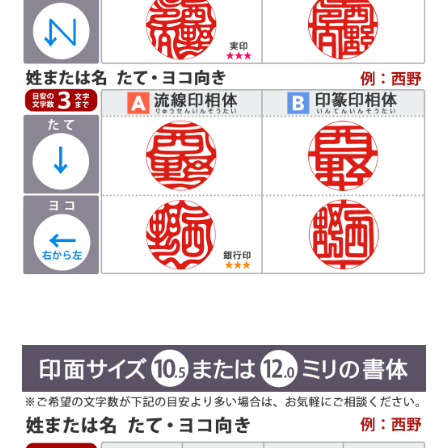
Ｃ
読
印相体
みやすい
(よみやすいいんそうたい)
印相体を読みやすくした西野工房独自の書体で
す。認印によく使用され、他の書体より判読性が
高い書体になり、社内文書などの確認印としての
使用をお勧めしています。
Ｄ
篆書体
（てんしょたい）
実印や銀行印によく使用されます。西野工房で
は、篆書体の中でも印篆を使用し作成していま
す。厳粛で、格調高い印章としてよく使われま
す。紙幣に捺される由緒正しき書体です。
彫刻を
行う文字数やバランスによって、書体サンプルと
は異なり「上下左右の余白が広い場合や狭い場
合」がありますので、ご希望があるお客様は備考