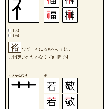
【ネ】
【示】
裕
など「衤
」は、
(ころもへん)
ご指定いただかなくて結構です。
くさかんむり
例