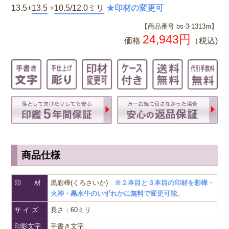
13.5+
13.5
+
10.5/12.0ミリ
★印材の変更可
【商品番号 bs-3-1313m】
24,943円
価格
（税込)
商品仕様
印 材
黒彩樺(くろさいか)
※２本目と３本目の印材を彩樺・
火神・黒水牛のいずれかに無料で変更可能。
サ イ ズ
長さ：60ミリ
印影文字
手書き文字