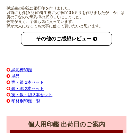
孫誕生の御祝に銀行印を作りました。
以前にも孫(女児)の誕生祝に火神の13.5ミリを作りましたが、今回は
男の子なので黒彩樺の15.0ミリにしました。
色艶が良く、字体も気に入っています。
孫が大人になっても大事に使って貰いたいと思います。
その他のご感想レビュー
黒彩樺印鑑
単品
実・銀 2本セット
銀・認 2本セット
実・銀・認 3本セット
印材別印鑑一覧
個人用印鑑 出荷日のご案内