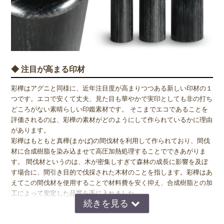
◆ 注目が高まる印材
彩樺はアグニと同様に、近年注目度が高まりつつある新しい印材の１
つです。エコで安くて丈夫、見た目も華やかで実印としても非の打ち
どころがない素晴らしい印鑑素材です。 そこまでエコであることを
評価されるのは、彩樺の素材がどのようにして作られているかに理由
があります。
彩樺はもともと真樺(まかば)の間伐材を利用して作られており、間伐
材に合成樹脂を染み込ませて高圧加熱処理することでできあがりま
す。 間伐材というのは、木が密集しすぎて森林の成長に影響を及ぼ
す場合に、間引き目的で伐採された木材のことを指します。彩樺はあ
えてこの間伐材を使用することで材料費を安く抑え、合成樹脂との加
工によって安定した品質を手に入れました。
◆ 強度や性質について