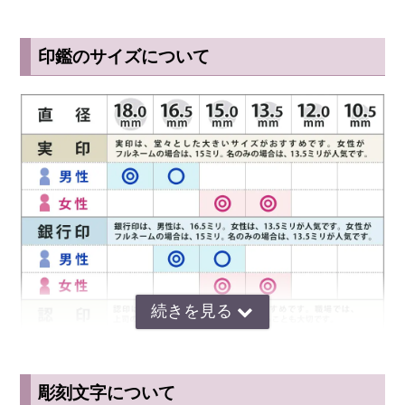
象牙や水牛などのような天然素材は希少性が高いことが一種のステー
タスであり、実印のような重要な印鑑であればあるほどステータスの
高い印材を使いたいと思う人が多いのかもしれません。
印鑑のサイズについて
◆ 黒彩樺(くろさいか)の保管・お手入れ方法
一般的に木製印鑑は乾燥や油分に弱いという特徴を持っています。
印鑑の使用後に朱肉がついたまま放置してしまうと、朱肉に含まれる
油分が染み込み印面が脆くなって欠けてしまうこともあります。実印
や銀行印が欠けてしまうと彫り直さなければならないため、印鑑の使
用後は朱肉をきれいに拭き取ってから専用の印鑑ケースに保管するよ
うにしましょう。彩樺は木材系の印材になりますので、ウェットティ
ッシュで印面を拭いたり、水洗いは絶対にお止め下さい。 脆くなり
印面が欠ける原因にもなります。
彫刻文字について