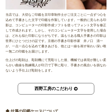
当店では、大切なご印鑑を京印章制作士がご注文ごとに一点ずつ心を
込めて手書きした文字で印鑑を作製しています。一般的に見られる印
影は、コンピューターの印影作成ソフトを使ってフォント文字を修正
して作成されます。しかし、そのコンピューター文字を使用した場合
は、どれも似た印影になりがちです。温もりある職人手書きの印影は
世界にひとつだけの証です。京都の手書き印影作家 井ノ口 清一
が、一点一点心を込めて書きあげる、他とは一線を画す味わい深い唯
一無二の印鑑をお届けします。
仕上げの彫刻は、彫刻機にて荒彫りした後、機械では表現が難しい柔
らかい曲線を熟練職人が印刀で丁寧に彫り、手書きの風合いを損なわ
ないよう手仕上げ彫刻をします。
西野工房のこだわり
◆ 付属の印鑑ケースについて