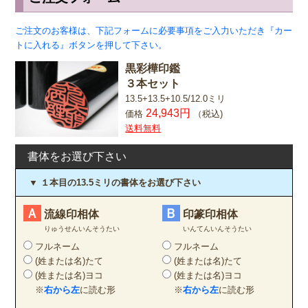
ご注文のお客様は、下記フォームに必要事項をご入力いただき『カー
トに入れる』ボタンを押して下さい。
黒彩樺印鑑
３本セット
13.5+13.5+10.5/12.0ミリ
24,943円
価格
（税込)
送料無料
書体をお選び下さい
▼ １本目の13.5ミリの書体をお選び下さい
Ａ
Ｂ
流線印相体
印篆印相体
りゅうせんいんそうたい
いんてんいんそうたい
フルネーム
フルネーム
(姓または名)たて
(姓または名)たて
(姓または名)ヨコ
(姓または名)ヨコ
※
右から左
に読む形
※
右から左
に読む形