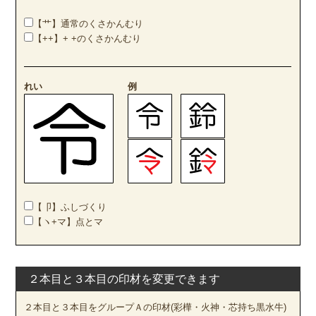
【艹】通常のくさかんむり
【++】+ +のくさかんむり
れい
例
【卩】ふしづくり
【ヽ+マ】点とマ
２本目と３本目の印材を変更できます
２本目と３本目をグループＡの印材(彩樺・火神・芯持ち黒水牛)