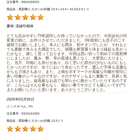
注文番号：0601030251
商品名：黒彩樺(くろさいか)印鑑 13.5＋13.5＋10.5/12.0ミリ
書体:
流線印相体
とても読みやすいTHE認印しか持っていなかったので、今回会社の印
変更の前に、お作りさせていただきました。3年程前にも息子の二十
歳祝でお願いしました。本人にも聞き、初チタンでしたが、それもと
ても素敵で本人も大満足でした。就職も希望通り決まり縁起も良かっ
たかなと、嬉しく思っております。今回は思い切って初めての黒彩樺
にしましたが、重み、艶、等の質感も悪くなく、大変気に入りまし
た。当方、印相にも拘りがあり、白く空いた部分の少ないものにもし
たかったのですが、全てにおいて良かったです。選んだ字体も流麗な
がらも力強さもあり、また、上側を示すマークが高級な印鑑や実印に
多い印象のシールなのですが、そのデザインもまた素敵で、見易く気
に入りました。超高級なお品でも明らかに曲がっていたりするのです
が、こちらはそんな事もなく、細かい事ですがとても嬉しいです(^^)
またお願いしたいと思います。ありがとうございました。
2026年03月30日
ニックネーム：
Po
注文番号：0323141003
商品名：黒彩樺(くろさいか)印鑑 13.5ミリ