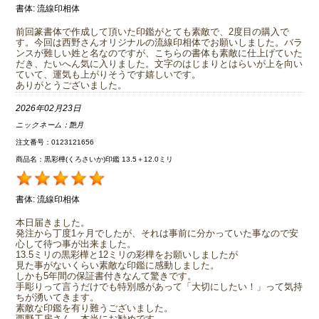
書体:
流線印相体
前回篆書体で作成して頂いた印鑑がとても素敵で、2度目の購入で
す。今回は西野さんオリジナルの流線印相体でお願いしました。バラ
ンスが難しい姓と名なのですが、こちらの書体も素敵に仕上げていた
だき、たいへん気に入りました。文字のはじまりとはらいが上を向い
ていて、運気も上がりそうです嬉しいです。
ありがとうございました。
2026年02月23日
ニックネーム：
艶月
注文番号：0123121656
商品名：黒彩樺(くろさいか)印鑑 13.5＋12.0ミリ
書体:
流線印相体
本日届きました。
発注から丁度1ヶ月でしたが、それは事前に分かっていた事なので安
心して待つ事が出来ました。
13.5ミリの黒彩樺と12ミリの彩樺をお願いしましたが
見た事がないくらい素敵な印鑑に感動しました。
しかも5年間の保証書付きなんて驚きです。
手彫りって言うだけでも特別感があって「大切にしたい！」って気持
ちが湧いてきます。
素敵な印鑑を有り難うございました。
西野工房さん、本当にお勧めです。