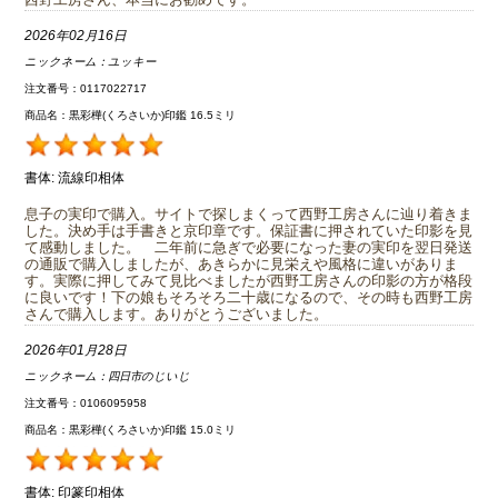
2026年02月16日
ニックネーム：
ユッキー
注文番号：0117022717
商品名：黒彩樺(くろさいか)印鑑 16.5ミリ
書体:
流線印相体
息子の実印で購入。サイトで探しまくって西野工房さんに辿り着きま
した。決め手は手書きと京印章です。保証書に押されていた印影を見
て感動しました。 二年前に急ぎで必要になった妻の実印を翌日発送
の通販で購入しましたが、あきらかに見栄えや風格に違いがありま
す。実際に押してみて見比べましたが西野工房さんの印影の方が格段
に良いです！下の娘もそろそろ二十歳になるので、その時も西野工房
さんで購入します。ありがとうございました。
2026年01月28日
ニックネーム：
四日市のじいじ
注文番号：0106095958
商品名：黒彩樺(くろさいか)印鑑 15.0ミリ
書体:
印篆印相体