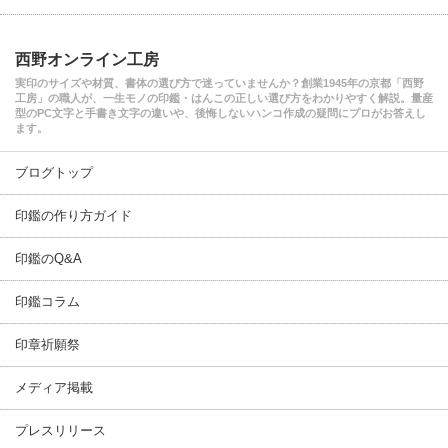
西野オンライン工房
実印のサイズや材質、書体の選び方で迷っていませんか？創業1945年の京都「西野
工房」の職人が、一生モノの印鑑・はんこの正しい選び方をわかりやすく解説。量産
型のPC文字と手書き文字の違いや、後悔しないハンコ作成の疑問にプロがお答えし
ます。
ブログトップ
印鑑の作り方ガイド
印鑑のQ&A
印鑑コラム
印章祈願祭
メディア掲載
プレスリリース