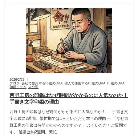
2026/2/25
ブログ
,
会社で使用する印鑑のQ&A
,
個人で使用する印鑑のQ&A
,
印鑑のQ&A
,
印鑑コラム
,
未分類
西野工房の印鑑はなぜ時間がかかるのに人気なのか｜
手書き文字印鑑の理由
西野工房の印鑑はなぜ時間がかかるのに人気なのか！ ― 手書き文
字印鑑に2週間、繁忙期では1ヶ月いただく本当の理由 ― 「なぜ西
野工房の印鑑は時間がかかるのですか？」 よくいただくご質問で
す。 通常は約2週間。繁忙…