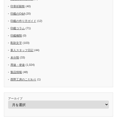
印章祈願祭
(40)
印鑑のQ&A
(20)
印鑑の作り方ガイド
(12)
印鑑コラム
(71)
印鑑種類
(0)
彫刻文字
(103)
新人スタッフ日記
(44)
未分類
(33)
用途・使途
(1,024)
製品情報
(48)
西野工房のこだわり
(1)
アーカイブ