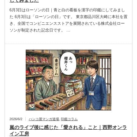
してみました
6月3日はローソンの日｜青と白の看板を漢字の印鑑にしてみまし
た 6月3日は「ローソンの日」です。 東京都品川区大崎に本社を置
き、全国でコンビニエンスストアを展開されている株式会社ロー
ソンが制定された記念日です。 …
2026/6/2
ハンコ屋マンガ道場
,
印鑑コラム
嵐のライブ後に感じた「愛される」こと｜西野オンラ
イン工房