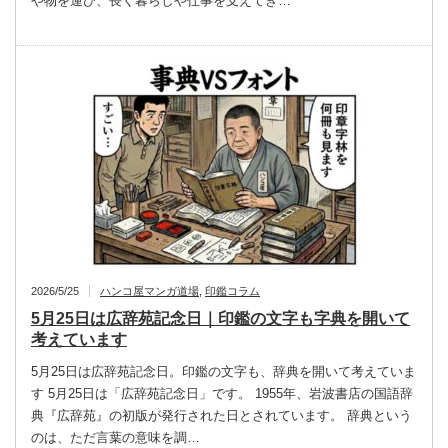
や物を運び、長く暮らしや仕事を支えてき…
2026/5/25
ハンコ屋マンガ道場
,
印鑑コラム
5月25日は広辞苑記念日｜印鑑の文字も字典を開いて
考えています
5月25日は広辞苑記念日。印鑑の文字も、辞典を開いて考えていま
す 5月25日は「広辞苑記念日」です。 1955年、岩波書店の国語辞
典『広辞苑』の初版が発行された日とされています。 辞典という
のは、ただ言葉の意味を調…