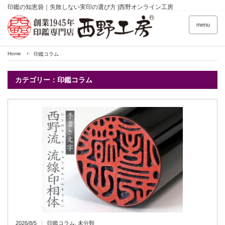
印鑑の知恵袋｜失敗しない実印の選び方 |西野オンライン工房
menu
Home
印鑑コラム
カテゴリー：印鑑コラム
2026/8/5
印鑑コラム
,
未分類