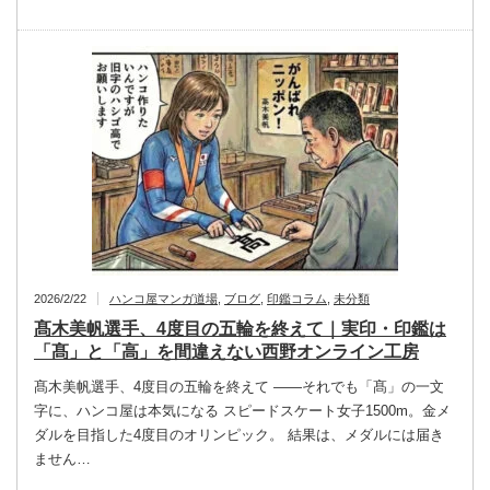
2026/2/22
ハンコ屋マンガ道場
,
ブログ
,
印鑑コラム
,
未分類
髙木美帆選手、4度目の五輪を終えて｜実印・印鑑は
「髙」と「高」を間違えない西野オンライン工房
髙木美帆選手、4度目の五輪を終えて ――それでも「髙」の一文
字に、ハンコ屋は本気になる スピードスケート女子1500m。金メ
ダルを目指した4度目のオリンピック。 結果は、メダルには届き
ません…