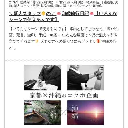
ブログ
,
世果報印鑑
,
個人用印鑑 印材別
,
個人用印鑑 特別商品
,
印鑑通販
,
実
印
,
新人スタッフ日記
,
製品情報
,
認印
,
贈り物・プレゼント
,
銀行印
＼新人スタッフ
の／
印鑑修行日記
【いろんな
シーンで使えるんです】
【いろんなシーンで使えるんです】 印鑑としてじゃなく、書や絵
画、蔵書、遊印、手紙、魚拓… いろんな場面で作品の魅力を引き
立ててくれます
大切な方への贈り物にもピッタリ
沖縄の心
と…