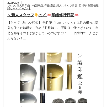
2025/9/29
ブログ
,
個人用印鑑 特別商品
,
印鑑通販
,
新人スタッフ日記
,
竹根印
,
製品情報
,
贈り物・プレゼント
＼新人スタッフ
の／
印鑑修行日記
【とっても珍しい印鑑】 朱竹印（しゅちくいん）は竹の根っこ部
分を使った印鑑で、別名「竹根印」。 手彫りで仕上げていて、自
然な形をそのまま活かしているのがすごい…！ 個性的で、人とか
ぶらない！…