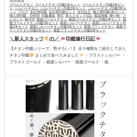
2025/9/26
ゴールドチタン
,
ゴールドチタン印鑑2本セット
,
ゴールドチタン印鑑3本セッ
ト
,
シルバーチタン
,
シルバーチタン印鑑2本セット
,
シルバーチタン印鑑3本セ
ット
,
ブログ
,
会社用印鑑
,
会社用印鑑セット
,
会社設立
,
個人用印鑑3本セット
,
個人用印鑑 印材別
,
印鑑通販
,
実印
,
新人スタッフ日記
,
製品情報
,
贈り物・プ
レゼント
,
銀行印
,
鏡面ゴールドチタン
,
鏡面ゴールドチタン印鑑2本セット
,
鏡
面ゴールドチタン印鑑3本セット
,
鏡面シルバーチタン
,
鏡面シルバーチタン印
鑑2本セット
,
鏡面シルバーチタン印鑑3本セット
,
鏡面ブラックチタン
,
鏡面ブ
ラックチタン印鑑2本セット
,
鏡面ブラックチタン印鑑3本セット
＼新人スタッフ
の／
印鑑修行日記
【チタン印鑑シリーズ、勢ぞろい！】 全５種類をご紹介してきた
チタン印鑑
まとめて並べてみました
・ブラストシルバー ・
ブラストゴールド ・鏡面シルバー ・鏡面ゴールド ・鏡…