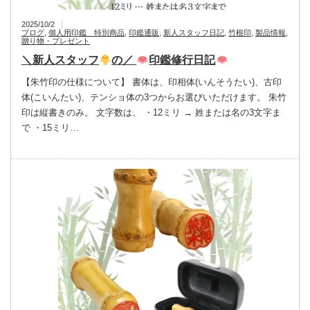
2025/10/2
ブログ
,
個人用印鑑 特別商品
,
印鑑通販
,
新人スタッフ日記
,
竹根印
,
製品情報
,
贈り物・プレゼント
＼新人スタッフ
の／
印鑑修行日記
【朱竹印の仕様について】 書体は、印相体(いんそうたい)、古印
体(こいんたい)、テンショ体の3つからお選びいただけます。 朱竹
印は縦書きのみ。 文字数は、 ・12ミリ → 姓または名の3文字ま
で ・15ミリ…