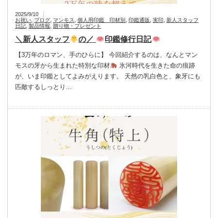
2025/9/10
お祝い
,
ブログ
,
マンモス
,
個人用印鑑 印材別
,
印鑑通販
,
実印
,
新人スタッフ
日記
,
製品情報
,
贈り物・プレゼント
＼新人スタッフ
の／
印鑑修行日記
【3万年のロマン、手のひらに】 今回紹介するのは、なんとマン
モスの牙から生まれた特別な印材
氷河時代を生きた命の痕跡
が、いま印鑑としてよみがえります。 天然の乳白色と、象牙にも
匹敵するしっとり…