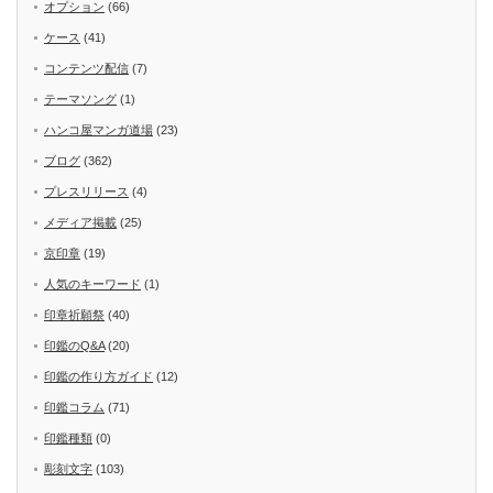
オプション
(66)
ケース
(41)
コンテンツ配信
(7)
テーマソング
(1)
ハンコ屋マンガ道場
(23)
ブログ
(362)
プレスリリース
(4)
メディア掲載
(25)
京印章
(19)
人気のキーワード
(1)
印章祈願祭
(40)
印鑑のQ&A
(20)
印鑑の作り方ガイド
(12)
印鑑コラム
(71)
印鑑種類
(0)
彫刻文字
(103)