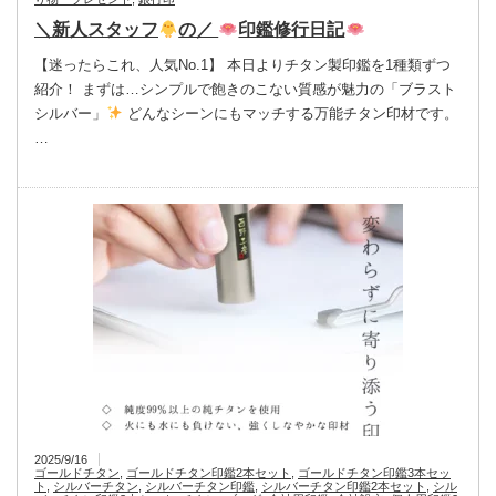
＼新人スタッフ
の／
印鑑修行日記
【迷ったらこれ、人気No.1】 本日よりチタン製印鑑を1種類ずつ
紹介！ まずは…シンプルで飽きのこない質感が魅力の「ブラスト
シルバー」
どんなシーンにもマッチする万能チタン印材です。
…
2025/9/16
ゴールドチタン
,
ゴールドチタン印鑑2本セット
,
ゴールドチタン印鑑3本セッ
ト
,
シルバーチタン
,
シルバーチタン印鑑
,
シルバーチタン印鑑2本セット
,
シル