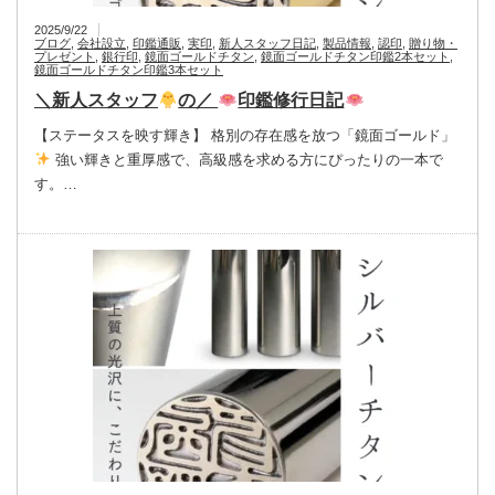
2025/9/22
ブログ
,
会社設立
,
印鑑通販
,
実印
,
新人スタッフ日記
,
製品情報
,
認印
,
贈り物・
プレゼント
,
銀行印
,
鏡面ゴールドチタン
,
鏡面ゴールドチタン印鑑2本セット
,
鏡面ゴールドチタン印鑑3本セット
＼新人スタッフ
の／
印鑑修行日記
【ステータスを映す輝き】 格別の存在感を放つ「鏡面ゴールド」
強い輝きと重厚感で、高級感を求める方にぴったりの一本で
す。…