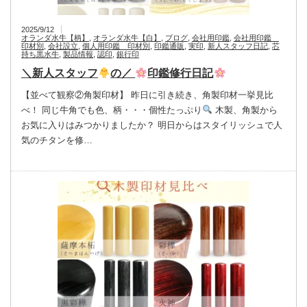
2025/9/12
オランダ水牛【柄】
,
オランダ水牛【白】
,
ブログ
,
会社用印鑑
,
会社用印鑑
印材別
,
会社設立
,
個人用印鑑 印材別
,
印鑑通販
,
実印
,
新人スタッフ日記
,
芯
持ち黒水牛
,
製品情報
,
認印
,
銀行印
＼新人スタッフ
の／
印鑑修行日記
【並べて観察②角製印材】 昨日に引き続き、角製印材一挙見比
べ！ 同じ牛角でも色、柄・・・個性たっぷり
木製、角製から
お気に入りはみつかりましたか？ 明日からはスタイリッシュで人
気のチタンを修…