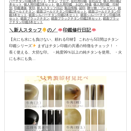
バーチタン印鑑3本セット
,
チタン
,
ブログ
,
会社用印鑑
,
会社設立
,
個人用印鑑2
本セット
,
個人用印鑑3本セット
,
個人用印鑑 お試し特価
,
個人用印鑑 印材
別
,
印鑑通販
,
実印
,
新人スタッフ日記
,
製品情報
,
認印
,
贈り物・プレゼント
,
鏡
面ゴールドチタン
,
鏡面ゴールドチタン印鑑2本セット
,
鏡面ゴールドチタン印
鑑3本セット
,
鏡面シルバーチタン印鑑2本セット
,
鏡面シルバーチタン印鑑3本
セット
,
鏡面ブラックチタン
,
鏡面ブラックチタン印鑑2本セット
,
鏡面ブラッ
クチタン印鑑3本セット
＼新人スタッフ
の／
印鑑修行日記
【火にも水にも負けない、頼れる印材】 これから5日間はチタン
印鑑シリーズ
まずはチタン印鑑の共通の特徴をチェック！ ・
長く使える、大切な印。 ・純度99％以上の純チタンを使用。 ・火
にも水にも負…