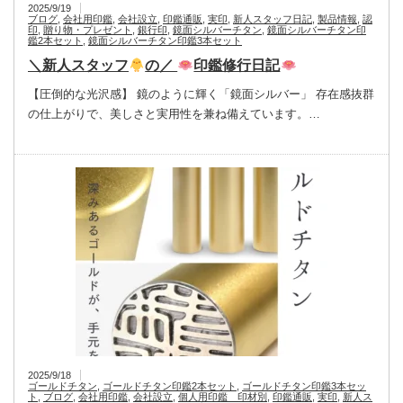
2025/9/19
ブログ
,
会社用印鑑
,
会社設立
,
印鑑通販
,
実印
,
新人スタッフ日記
,
製品情報
,
認
印
,
贈り物・プレゼント
,
銀行印
,
鏡面シルバーチタン
,
鏡面シルバーチタン印
鑑2本セット
,
鏡面シルバーチタン印鑑3本セット
＼新人スタッフ
の／
印鑑修行日記
【圧倒的な光沢感】 鏡のように輝く「鏡面シルバー」 存在感抜群
の仕上がりで、美しさと実用性を兼ね備えています。…
2025/9/18
ゴールドチタン
,
ゴールドチタン印鑑2本セット
,
ゴールドチタン印鑑3本セッ
ト
,
ブログ
,
会社用印鑑
,
会社設立
,
個人用印鑑 印材別
,
印鑑通販
,
実印
,
新人ス