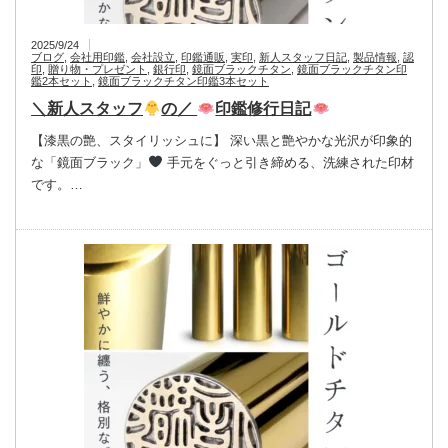
2025/9/24
ブログ
,
会社用印鑑
,
会社設立
,
印鑑通販
,
実印
,
新人スタッフ日記
,
製品情報
,
認
印
,
贈り物・プレゼント
,
銀行印
,
鏡面ブラックチタン
,
鏡面ブラックチタン印
鑑2本セット
,
鏡面ブラックチタン印鑑3本セット
＼新人スタッフ
の／
印鑑修行日記
【漆黒の艶、スタイリッシュに】 深い黒と艶やかな光沢が印象的
な「鏡面ブラック」
手元をぐっと引き締める、洗練された印材
です。…