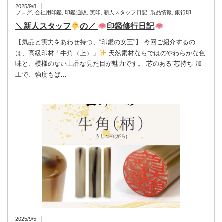
2025/9/8
ブログ
,
会社用印鑑
,
印鑑通販
,
実印
,
新人スタッフ日記
,
製品情報
,
銀行印
＼新人スタッフ
の／
印鑑修行日記
【気品と実力をあわせ持つ、“印鑑の女王”】 今回ご紹介するの
は、高級印材「牛角（上）」
天然素材ならではのやわらかな色
味と、模様のない上品な見た目が魅力です。 芯のある“芯持ち”加
工で、強度もば…
2025/9/5