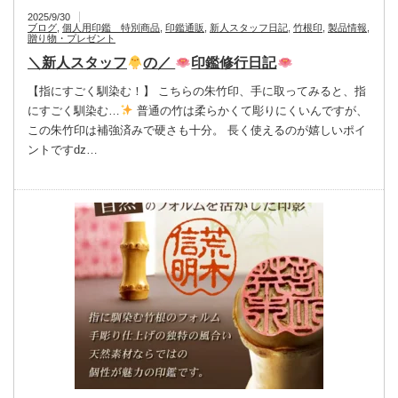
2025/9/30
ブログ
,
個人用印鑑 特別商品
,
印鑑通販
,
新人スタッフ日記
,
竹根印
,
製品情報
,
贈り物・プレゼント
＼新人スタッフ
の／
印鑑修行日記
【指にすごく馴染む！】 こちらの朱竹印、手に取ってみると、指
にすごく馴染む…
普通の竹は柔らかくて彫りにくいんですが、
この朱竹印は補強済みで硬さも十分。 長く使えるのが嬉しいポイ
ントですǳ…