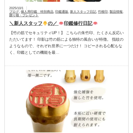
2025/10/1
ブログ
,
個人用印鑑 特別商品
,
印鑑通販
,
新人スタッフ日記
,
竹根印
,
製品情報
,
贈り物・プレゼント
＼新人スタッフ
の／
印鑑修行日記
【竹の筋でセキュリティUP！】 こちらの朱竹印、たくさん反応い
ただいてます！ 印影は竹の筋による独特の風合いが特徴。 指紋の
ようなもので、それぞれ世界に一つだけ！ コピーされる心配もな
く、印鑑としての機能を最…