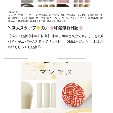
2025/9/11
ブログ
,
伊勢ヒノキ
,
会社用印鑑
,
会社設立
,
個人用印鑑 印材別
,
印鑑通販
,
実
印
,
屋久杉
,
彩樺
,
彩樺(サイカ)
,
新人スタッフ日記
,
火神(アグニ)
,
薩摩本柘
,
薩
摩本柘
,
製品情報
,
認印
,
銀行印
,
黒彩樺
,
黒彩樺
＼新人スタッフ
の／
印鑑修行日記
【並べて観察①木製印材
】 木製、角製と続けて修行してきた印
材ですが… ぜーんぶ並べて見比べ〼！ 今日は木製から！ 木目の
違いもじっくり観察
…