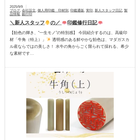
2025/9/9
ブログ
,
会社設立
,
個人用印鑑 印材別
,
印鑑通販
,
実印
,
新人スタッフ日記
,
製
品情報
,
銀行印
＼新人スタッフ
の／
印鑑修行日記
【飴色の輝き、“一生モノ”の特別感】 今回紹介するのは、高級印
材「牛角（特上）」
透明感のある鮮やかな飴色は、マダガスカ
ル産ならではの美しさ！ 水牛の角からごく限られて採れる、希少
な素材です…