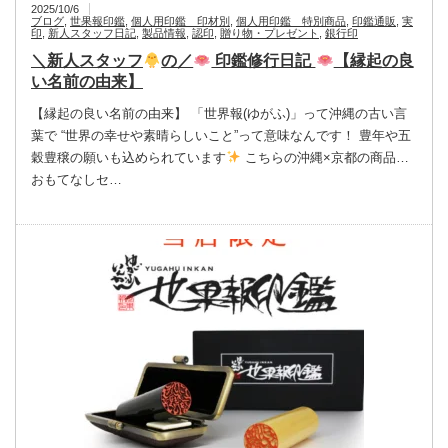
2025/10/6
ブログ
,
世果報印鑑
,
個人用印鑑 印材別
,
個人用印鑑 特別商品
,
印鑑通販
,
実
印
,
新人スタッフ日記
,
製品情報
,
認印
,
贈り物・プレゼント
,
銀行印
＼新人スタッフ
の／
印鑑修行日記
【縁起の良
い名前の由来】
【縁起の良い名前の由来】 「世界報(ゆがふ)」って沖縄の古い言
葉で “世界の幸せや素晴らしいこと”って意味なんです！ 豊年や五
穀豊穣の願いも込められています
こちらの沖縄×京都の商品…
おもてなしセ…