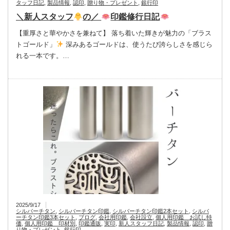
タッフ日記
,
製品情報
,
認印
,
贈り物・プレゼント
,
銀行印
＼新人スタッフ
の／
印鑑修行日記
【重厚さと華やかさを兼ねて】 落ち着いた輝きが魅力の「ブラス
トゴールド」
深みあるゴールドは、使うたび誇らしさを感じら
れる一本です。…
2025/9/17
シルバーチタン
,
シルバーチタン印鑑
,
シルバーチタン印鑑2本セット
,
シルバ
ーチタン印鑑3本セット
,
ブログ
,
会社用印鑑
,
会社設立
,
個人用印鑑 お試し特
価
,
個人用印鑑 印材別
,
印鑑通販
,
実印
,
新人スタッフ日記
,
製品情報
,
認印
,
贈
り物・プレゼント
,
銀行印