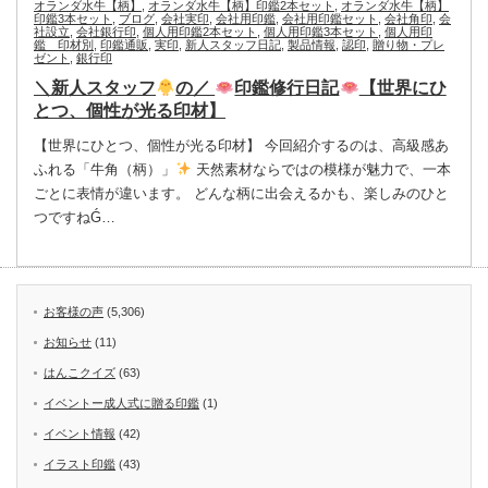
オランダ水牛【柄】
,
オランダ水牛【柄】印鑑2本セット
,
オランダ水牛【柄】
印鑑3本セット
,
ブログ
,
会社実印
,
会社用印鑑
,
会社用印鑑セット
,
会社角印
,
会
社設立
,
会社銀行印
,
個人用印鑑2本セット
,
個人用印鑑3本セット
,
個人用印
鑑 印材別
,
印鑑通販
,
実印
,
新人スタッフ日記
,
製品情報
,
認印
,
贈り物・プレ
ゼント
,
銀行印
＼新人スタッフ
の／
印鑑修行日記
【世界にひ
とつ、個性が光る印材】
【世界にひとつ、個性が光る印材】 今回紹介するのは、高級感あ
ふれる「牛角（柄）」
天然素材ならではの模様が魅力で、一本
ごとに表情が違います。 どんな柄に出会えるかも、楽しみのひと
つですねǴ…
お客様の声
(5,306)
お知らせ
(11)
はんこクイズ
(63)
イベントー成人式に贈る印鑑
(1)
イベント情報
(42)
イラスト印鑑
(43)