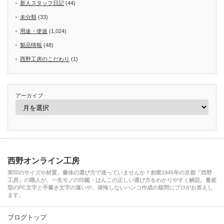
新人スタッフ日記
(44)
未分類
(33)
用途・使途
(1,024)
製品情報
(48)
西野工房のこだわり
(1)
アーカイブ
西野オンライン工房
実印のサイズや材質、書体の選び方で迷っていませんか？創業1945年の京都「西野
工房」の職人が、一生モノの印鑑・はんこの正しい選び方をわかりやすく解説。量産
型のPC文字と手書き文字の違いや、後悔しないハンコ作成の疑問にプロがお答えし
ます。
ブログトップ