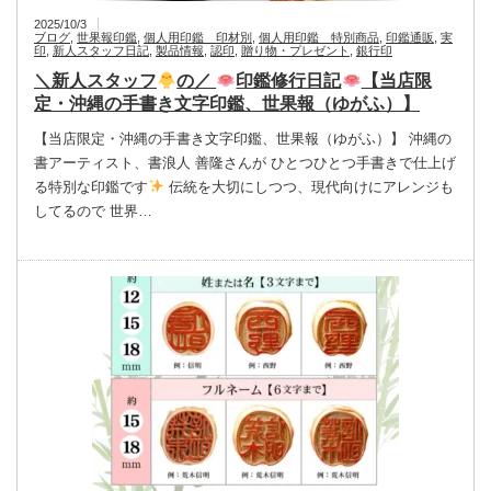
2025/10/3
ブログ
,
世果報印鑑
,
個人用印鑑 印材別
,
個人用印鑑 特別商品
,
印鑑通販
,
実
印
,
新人スタッフ日記
,
製品情報
,
認印
,
贈り物・プレゼント
,
銀行印
＼新人スタッフ
の／
印鑑修行日記
【当店限
定・沖縄の手書き文字印鑑、世果報（ゆがふ）】
【当店限定・沖縄の手書き文字印鑑、世果報（ゆがふ）】 沖縄の
書アーティスト、書浪人 善隆さんが ひとつひとつ手書きで仕上げ
る特別な印鑑です
伝統を大切にしつつ、現代向けにアレンジも
してるので 世界…