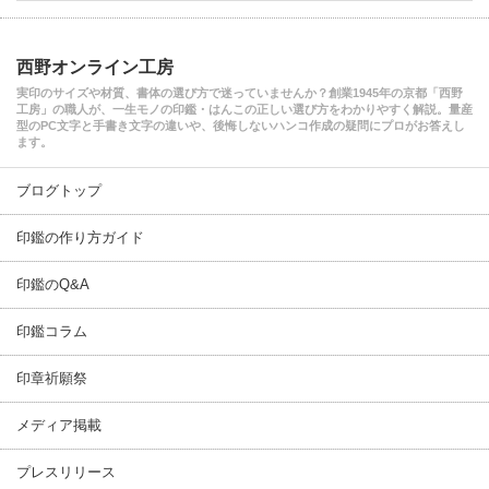
西野オンライン工房
実印のサイズや材質、書体の選び方で迷っていませんか？創業1945年の京都「西野
工房」の職人が、一生モノの印鑑・はんこの正しい選び方をわかりやすく解説。量産
型のPC文字と手書き文字の違いや、後悔しないハンコ作成の疑問にプロがお答えし
ます。
ブログトップ
印鑑の作り方ガイド
印鑑のQ&A
印鑑コラム
印章祈願祭
メディア掲載
プレスリリース