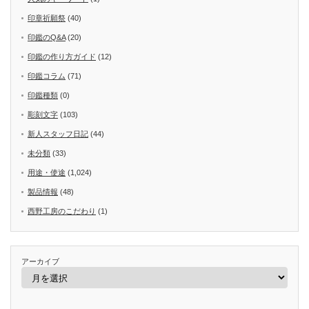
印章祈願祭
(40)
印鑑のQ&A
(20)
印鑑の作り方ガイド
(12)
印鑑コラム
(71)
印鑑種類
(0)
彫刻文字
(103)
新人スタッフ日記
(44)
未分類
(33)
用途・使途
(1,024)
製品情報
(48)
西野工房のこだわり
(1)
アーカイブ