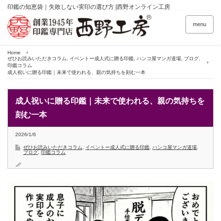
印鑑の知恵袋｜失敗しない実印の選び方 |西野オンライン工房
menu
Home
ぜひお読みいただきコラム
,
イベントー成人式に贈る印鑑
,
ハンコ屋マンガ道場
,
ブログ
,
印鑑コラム
成人祝いに贈る印鑑｜未来で使われる、親の気持ちを刻む一本
成人祝いに贈る印鑑｜未来で使われる、親の気持ちを
刻む一本
2026/1/6
ぜひお読みいただきコラム
,
イベントー成人式に贈る印鑑
,
ハンコ屋マンガ道場
,
ブログ
,
印鑑コラム