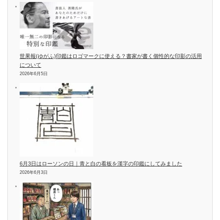
世果報(ゆがふ)印鑑はロゴマークに使える？書家が書く個性的な印影の活用
について
2026年6月5日
6月3日はローソンの日｜青と白の看板を漢字の印鑑にしてみました
2026年6月3日