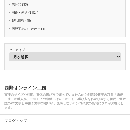
未分類
(33)
用途・使途
(1,024)
製品情報
(48)
西野工房のこだわり
(1)
アーカイブ
西野オンライン工房
実印のサイズや材質、書体の選び方で迷っていませんか？創業1945年の京都「西野
工房」の職人が、一生モノの印鑑・はんこの正しい選び方をわかりやすく解説。量産
型のPC文字と手書き文字の違いや、後悔しないハンコ作成の疑問にプロがお答えし
ます。
ブログトップ