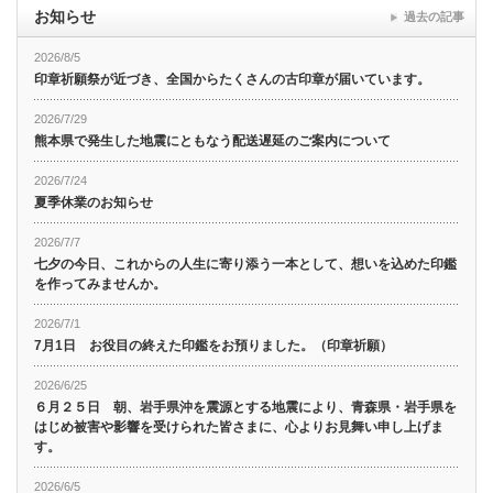
お知らせ
過去の記事
2026/8/5
印章祈願祭が近づき、全国からたくさんの古印章が届いています。
2026/7/29
熊本県で発生した地震にともなう配送遅延のご案内について
2026/7/24
夏季休業のお知らせ
2026/7/7
七夕の今日、これからの人生に寄り添う一本として、想いを込めた印鑑
を作ってみませんか。
2026/7/1
7月1日 お役目の終えた印鑑をお預りました。（印章祈願）
2026/6/25
６月２５日 朝、岩手県沖を震源とする地震により、青森県・岩手県を
はじめ被害や影響を受けられた皆さまに、心よりお見舞い申し上げま
す。
2026/6/5