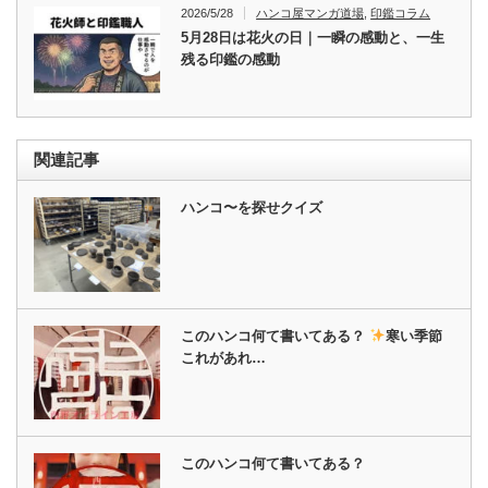
2026/5/28
ハンコ屋マンガ道場
,
印鑑コラム
5月28日は花火の日｜一瞬の感動と、一生
残る印鑑の感動
関連記事
ハンコ〜を探せクイズ
このハンコ何て書いてある？
寒い季節
これがあれ…
このハンコ何て書いてある？