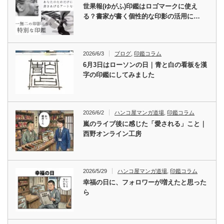
世果報(ゆがふ)印鑑はロゴマークに使え
る？書家が書く個性的な印影の活用に…
2026/6/3
ブログ
,
印鑑コラム
6月3日はローソンの日｜青と白の看板を漢
字の印鑑にしてみました
2026/6/2
ハンコ屋マンガ道場
,
印鑑コラム
嵐のライブ後に感じた「愛される」こと｜
西野オンライン工房
2026/5/29
ハンコ屋マンガ道場
,
印鑑コラム
幸福の日に、フォロワーが増えたと思った
ら