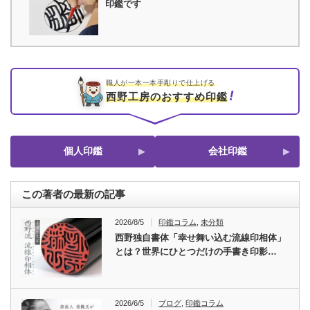
印鑑です
職人が一本一本手彫りで仕上げる
西野工房のおすすめ印鑑
個人印鑑
会社印鑑
この著者の最新の記事
2026/8/5
印鑑コラム
,
未分類
西野独自書体「幸せ舞い込む流線印相体」
とは？世界にひとつだけの手書き印影…
2026/6/5
ブログ
,
印鑑コラム