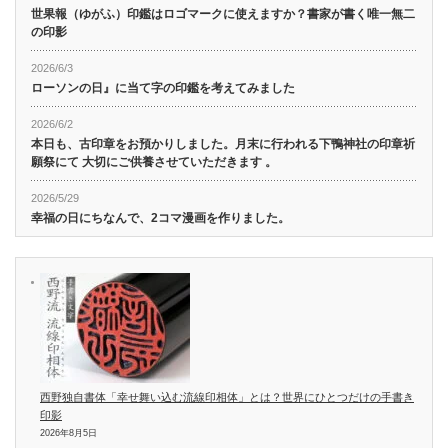
世果報（ゆがふ）印鑑はロゴマークに使えますか？書家が書く唯一無二
の印影
2026/6/3
ローソンの日』に当て字の印鑑を考えてみました
2026/6/2
本日も、古印章をお預かりしました。月末に行われる下鴨神社の印章祈
願祭にて 大切にご供養させていただきます 。
2026/5/29
幸福の日にちなんで、2コマ漫画を作りました。
西野独自書体「幸せ舞い込む流線印相体」とは？世界にひとつだけの手書き
印影
2026年8月5日