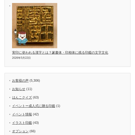
実印に使われる漢字とは？篆書体・印相体に残る印鑑の文字文化
2026年5月22日
お客様の声
(5,306)
お知らせ
(11)
はんこクイズ
(63)
イベントー成人式に贈る印鑑
(1)
イベント情報
(42)
イラスト印鑑
(43)
オプション
(66)