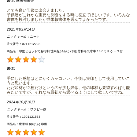
書体:
世果報書体
とても良い印鑑に出会えました。
子供達がこれから重要な決断をする時に役立てほしいです。いろんな
書体を検討しましたが世果報書体を選んでよかったです。
2025年03月14日
ニックネーム：
ユーキ
注文番号：0211212228
商品名：印鑑とセットでお得割 世果報(ゆがふ)印鑑 芯持ち黒水牛 18.0ミリ ケース付
書体:
手にした感想はとにかくカッコいい。今後は実印として使用していこ
うと思います。
ただ印材が２種だけというのが少し残念。他の印材も要望すれば可能
みたいですが、それなら最初から選べるようにして欲しいですね。
2024年10月18日
ニックネーム：
ワラビー餅
注文番号：1001121533
商品名：世果報 (ゆがふ) 印鑑