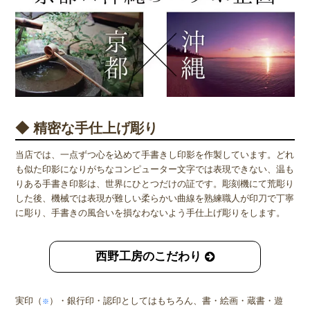
◆ 精密な手仕上げ彫り
当店では、一点ずつ心を込めて手書きし印影を作製しています。どれ
も似た印影になりがちなコンピューター文字では表現できない、温も
りある手書き印影は、世界にひとつだけの証です。彫刻機にて荒彫り
した後、機械では表現が難しい柔らかい曲線を熟練職人が印刀で丁寧
に彫り、手書きの風合いを損なわないよう手仕上げ彫りをします。
西野工房のこだわり
実印（
）・銀行印・認印としてはもちろん、書・絵画・蔵書・遊
※