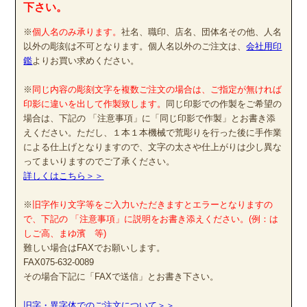
下さい。
※
個人名のみ承ります。
社名、職印、店名、団体名その他、人名
以外の彫刻は不可となります。個人名以外のご注文は、
会社用印
鑑
よりお買い求めください。
※
同じ内容の彫刻文字を複数ご注文の場合は、ご指定が無ければ
印影に違いを出して作製致します。
同じ印影での作製をご希望の
場合は、下記の 「注意事項」に「同じ印影で作製」とお書き添
えください。ただし、１本１本機械で荒彫りを行った後に手作業
による仕上げとなりますので、文字の太さや仕上がりは少し異な
ってまいりますのでご了承ください。
詳しくはこちら＞＞
※
旧字作り文字等をご入力いただきますとエラーとなりますの
で、下記の 「注意事項」に説明をお書き添えください。(例：は
しご高、まゆ濱 等)
難しい場合はFAXでお願いします。
FAX075-632-0089
その場合下記に「FAXで送信」とお書き下さい。
旧字・異字体でのご注文について＞＞