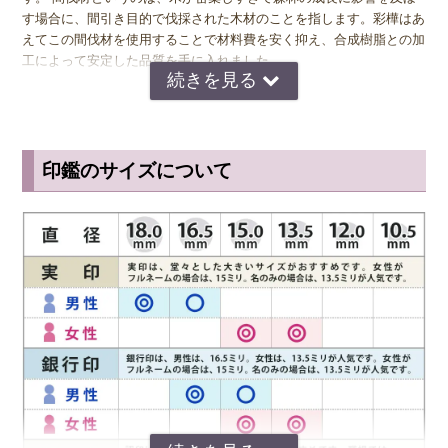
す場合に、間引き目的で伐採された木材のことを指します。彩樺はあ
えてこの間伐材を使用することで材料費を安く抑え、合成樹脂との加
工によって安定した品質を手に入れました。
◆ 強度や性質について
本柘のように強度が高く印鑑材料として適した性質を持った木という
印鑑のサイズについて
のは種類が少なく彩樺の原料となる真樺も耐久性があまり高くはあり
ません。しかし、真樺の木は反り返りが少なく加工しやすいという特
徴も持っているため、合成樹脂との加工により強度を上げることで、
一般的な木が持つ欠点を補った印鑑素材・彩樺へと生まれ変わること
ができたのです。
圧縮加工によってきめ細かいまっすぐできれいな木目になっていま
す。そのため切り出す部位によって品質や色柄にばらつきが出ること
もありません。ひび割れにくく欠けにくい、こまやかな彫刻ができ
る、安価である、そして明るい色味と美しい木目は男女問わず人気が
ありますが、女性の実印としても非常にオススメです。
◆ 彩樺(さいか)の欠点