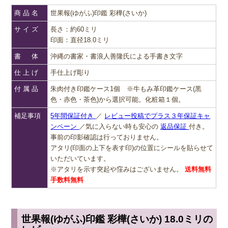
商 品 名
世果報(ゆがふ)印鑑 彩樺(さいか)
サ イ ズ
長さ：約60ミリ
印面：直径18.0ミリ
書 体
沖縄の書家・書浪人善隆氏による手書き文字
仕 上 げ
手仕上げ彫り
付 属 品
朱肉付き印鑑ケース1個 ※牛もみ革印鑑ケース(黒
色・赤色・茶色)から選択可能。化粧箱１個。
補足事項
5年間保証付き
／
レビュー投稿でプラス３年保証キャ
ンペーン
／気に入らない時も安心の
返品保証
付き。
事前の印影確認は行っておりません。
アタリ(印面の上下を表す印)の位置にシールを貼らせて
いただいています。
※アタリを示す突起や窪みはございません。
送料無料
手数料無料
世果報(ゆがふ)印鑑 彩樺(さいか) 18.0ミリの