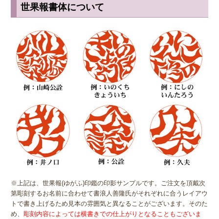
小さ目の10.5ミリが無難かもしれません。女性用は、10.5ミリがおす
つくるとよいでしょう。また、今後苗字が変わる事を考慮して、下の
世果報書体について
すめです。
お名前だけで作製してもよいでしょう。都道府県により登録できない
所もありますので区役所でご確認下さい。
※実印・銀行印・認印の表記は、当店で分類上分けさせて頂いており
ますが、銀行印をご注文された場合でも、実印や認印として、また
認印の場合
は、 男性の方も女性の方も認印は苗字。相手に何と文字
は、実印をご注文された場合でも、銀行印・認印としてご使用頂いて
が書いてあるのか読めるほうがいいかと思いますので当店では風格を
も問題ありません。ご使用用途は、お客様のご判断でご使用頂けま
出すならテンショ体、味わい深いものなら読みやすい印相体をオスス
す。
メしております。
姓または名で、漢字1文字のお客様
『書体』をお選び頂く際、漢字一文字のお客様の場合は "たて" "ヨ
コ" どちらを選択すればよいのかお問い合わせを頂きます。 "たて"
"ヨコ" どちらを選んで頂いても、選択によりデザインが変わること
はございませんので "たて" "ヨコ" どちらかをご選択願います。
※上記は、世果報(ゆがふ)印鑑の印影サンプルです。ご注文を頂戴次
第彫刻するお名前に合わせて書浪人善隆氏がそれぞれに合うレイアウ
トで書き上げるため見本の雰囲気と異なることがございます。そのた
め、
彫刻内容によっては横書きでの仕上がりとなることもございま