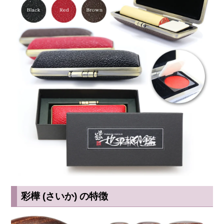
彩樺 (さいか) の特徴