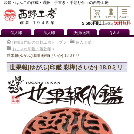
印鑑・はんこの作成・通販｜手書き・手彫り仕上の西野工房
5,500円以上
送料無料
(税込)
個人印
法人印
決済/送料
Ｑ＆Ａ
印鑑専門店の西野工房トップ
個人印鑑
おしゃれ印鑑・落款印
世果報(ゆがふ)印鑑 彩樺(さいか) 18.0ミリ
世果報(ゆがふ)印鑑 彩樺(さいか) 18.0ミリ