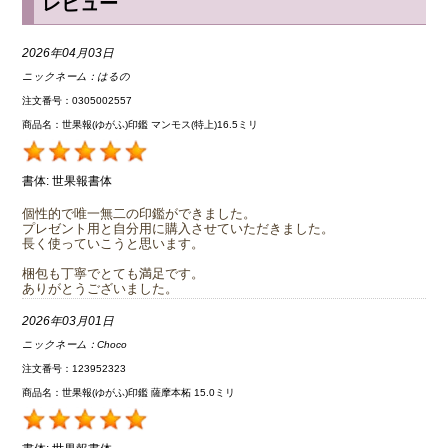
レビュー
2026年04月03日
ニックネーム：
はるの
注文番号：0305002557
商品名：世果報(ゆがふ)印鑑 マンモス(特上)16.5ミリ
書体:
世果報書体
個性的で唯一無二の印鑑ができました。
プレゼント用と自分用に購入させていただきました。
長く使っていこうと思います。
梱包も丁寧でとても満足です。
ありがとうございました。
2026年03月01日
ニックネーム：
Choco
注文番号：123952323
商品名：世果報(ゆがふ)印鑑 薩摩本柘 15.0ミリ