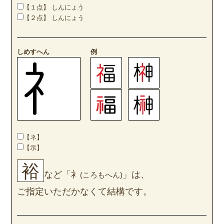
【１点】 しんにょう
【２点】 しんにょう
しめすへん
例
【ネ】
【示】
裕
など「衤
」は、
(ころもへん)
ご指定いただかなくて結構です。