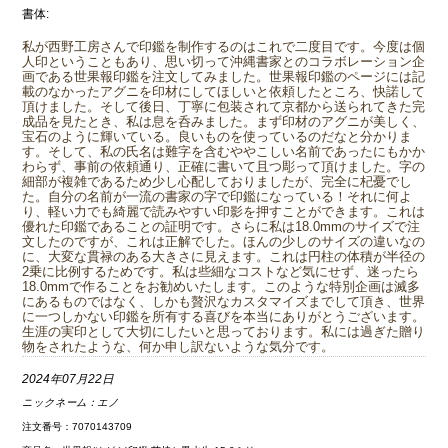
書体:
私が西野工房さんで印鑑を制作するのはこれで二度目です。今度は個
人印ということもあり、思い切って沖縄書家とのコラボレーション企
画である世果報印鑑を注文してみました。世果報印鑑のページには記
載のなかったアグニを印材にしてほしいと依頼したところ、快諾して
頂けました。そして後日、丁寧に包装されて京都から送られてきた完
成品を見たとき、私は息を呑みました。まず印材のアグニが美しく、
宝石のように輝いている。良いものを使っているのだなと分かりま
す。そして、私の氏名は難字を含むややこしい名前であったにもかか
わらず、事前の依頼通り、正確に書いて且つ彫って頂けました。字の
細部が複雑であるため少し心配しておりましたが、完全に杞憂でし
た。自分の名前が一流の書家の字で印鑑になっている！それに何よ
り、軽い力でも綺麗で読みやすい印影を押すことができます。これは
優れた印鑑であることの証明です。さらに私は18.0mmのサイズで注
文したのですが、これは正解でした。ほんの少しのサイズの違いなの
に、大変な貫禄のある大きさに見えます。これは円柱の体積が半径の
2乗に比例するためです。私は些細なコストなど気にせず、迷ったら
18.0mmで作ることをお勧めいたします。このような特別企画は滅多
にあるものではなく、しかも贅沢なカスタマイズまでして頂き、世界
に一つしかない印鑑を所有する喜びを本当にありがとうございます。
生涯の実印として大切にしたいと思っております。私には過ぎた贈り
物をされたような、何か申し訳ないような気分です。
2024年07月22日
ニックネーム：
エノ
注文番号：7070143709