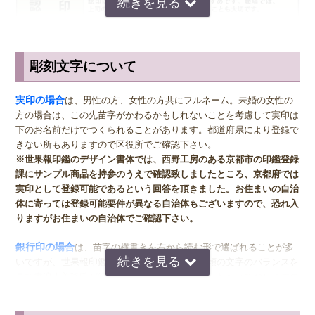
他の印鑑素材と比べても良いことの方が多いように感じる彩樺です
が、唯一の欠点は知名度の低さでしょう。新素材のため、まだまだ彩
樺の名前すら知らない人の方が多いというのが現状です。安価なうえ
に実印用に選んでも申し分ないほどの印材であるにもかかわらず、知
彫刻文字について
名度が低いことでなかなか選ばれる機会が少ないようです。
サイズ選びのアドバイス
人によっては希少性が低いことが欠点だと感じる人もいるようです。
実印
の男性用は、堂々とした大きいサイズの直径16.5ミリまたは18.0
象牙や水牛などのような天然素材は希少性が高いことが一種のステー
実印の場合
は、男性の方、女性の方共にフルネーム。未婚の女性の
ミリがおすすめです。女性用の実印でフルネームの場合は、15.0ミ
タスであり、実印のような重要な印鑑であればあるほどステータスの
方の場合は、この先苗字がかわるかもしれないことを考慮して実印は
リ。女性用の実印で名のみの場合は、13.5ミリがおすすめです。女性
高い印材を使いたいと思う人が多いのかもしれません。
下のお名前だけでつくられることがあります。都道府県により登録で
の方でご結婚されている場合は、ご主人様より小さいものをお選びに
きない所もありますので区役所でご確認下さい。
なるのが一般的ですが、同じ大きさの実印でも問題ございません。女
※世果報印鑑のデザイン書体では、西野工房のある京都市の印鑑登録
◆ 彩樺(さいか)の保管・お手入れ方法
性の方でも、企業家の方などビジネス上でもご使用になる場合は、男
課にサンプル商品を持参のうえで確認致しましたところ、京都府では
女関係なく大きいものをおすすめします。代表者としての実印をお作
実印として登録可能であるという回答を頂きました。お住まいの自治
一般的に木製印鑑は乾燥や油分に弱いという特徴を持っています。
り下さい。印材によっては、21.0ミリもご用意しています。ご入用の
体に寄っては登録可能要件が異なる自治体もございますので、恐れ入
印鑑の使用後に朱肉がついたまま放置してしまうと、朱肉に含まれる
際は、各商品ページにてご確認ください。
りますがお住まいの自治体でご確認下さい。
油分が染み込み印面が脆くなって欠けてしまうこともあります。実印
や銀行印が欠けてしまうと彫り直さなければならないため、印鑑の使
銀行印
の男性用は、16.5ミリがおすすめです。女性用は、13.5ミリ
銀行印の場合
は、苗字の横書きを右から読む形で選ばれることが多
用後は朱肉をきれいに拭き取ってから専用の印鑑ケースに保管するよ
がおすすめです。
いですが、世果報印鑑のデザイン書体は、ご依頼の文字のバランスを
うにしましょう。彩樺は木材系の印材になりますので、ウェットティ
見て書浪人善隆氏が縦書き横書きを決めさせていただいておりますの
ッシュで印面を拭いたり、水洗いは絶対にお止め下さい。 脆くなり
認印
の男性用は、12.0ミリ。ただし、会社などで使用する場合は、
で、縦書き横書きなどの向きをご指定いただくことができませんの
印面が欠ける原因にもなります。
上司の方より大きいサイズの捺印は印象が悪い場合がありますので、
で、ご了承ください。女性のお客様の銀行印は下のお名前又は苗字で