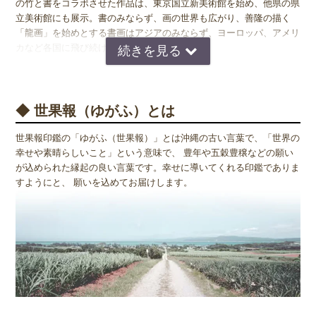
の竹と書をコラボさせた作品は、東京国立新美術館を始め、他県の県
立美術館にも展示。書のみならず、画の世界も広がり、善隆の描く
「龍画」を始めとする書画はアジアのみならず、ヨーロッパ、アメリ
カなど各国に飛び続ける。
平成天皇皇后両陛下の沖縄ご訪問の折には、行幸先のご休憩室の書の
依頼を受け揮毫。イタリアではグッチ会長にも揮毫。ココ・シャネル
の最後の晩餐やグレイス・ケリーの食事も作ったフレンチ界のムッシ
◆ 世果報（ゆがふ）とは
ュこと小西忠禮（ただのり）氏のパーティでのパーフォーマンスも絶
賛を得る。近年では、空間デザインの依頼も多く、 さらに、企業か
世果報印鑑の「ゆがふ（世果報）」とは沖縄の古い言葉で、「世界の
らは善隆の書はもちろん、色使い豊かで独特な手法で描く書画作品の
幸せや素晴らしいこと」という意味で、 豊年や五穀豊穣などの願い
活用コンサルの要望も熱い。
が込められた縁起の良い言葉です。幸せに導いてくれる印鑑でありま
すようにと、 願いを込めてお届けします。
RBC琉球歴史ドラマ「阿麻和利」「マネーの虎」「きになるオセ
ロ」「料理王」「NexT」「フェンスの中の沖縄」「岡本太郎の恋す
る沖縄」題字を担当。 2018年、日本のデザイン書道家に選出され
る。2020年、筆を持ってめでたく20周年。2022年、ドバイに出展。