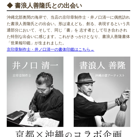
◆ 書浪人善隆氏との出会い
沖縄北部奥間の海岸で、当店の京印章制作士・井ノ口清一に偶然訪れ
た書浪人善隆氏との出会い。形は違えども、創る、表現するという共
通部分において、そして、同じ「書」を 志す者として引き合わされ
た特別な出会いに感じます。これがきっかけとなり、書浪人善隆書体
「世果報印鑑」が生まれました。
京印章制作士・井ノ口清一の書体印鑑はこちら→