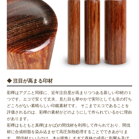
◆ 注目が高まる印材
彩樺はアグニと同様に、近年注目度が高まりつつある新しい印材の１
つです。エコで安くて丈夫、見た目も華やかで実印としても非の打ち
どころがない素晴らしい印鑑素材です。 そこまでエコであることを
評価されるのは、彩樺の素材がどのようにして作られているかに理由
があります。
彩樺はもともと真樺(まかば)の間伐材を利用して作られており、間伐
材に合成樹脂を染み込ませて高圧加熱処理することでできあがりま
す。 間伐材というのは、木が密集しすぎて森林の成長に影響を及ぼ