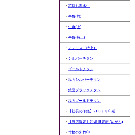
・
芯持ち黒水牛
・
牛角(柄)
・
牛角(上)
・
牛角(特上)
・
マンモス（特上）
・
シルバーチタン
・
ゴールドチタン
・
鏡面シルバーチタン
・
鏡面ブラックチタン
・
鏡面ゴールドチタン
・
【社長の印鑑】21.0ミリ印鑑
・
【当店限定】沖縄 世果報 (ゆがふ)
・
竹根の朱竹印