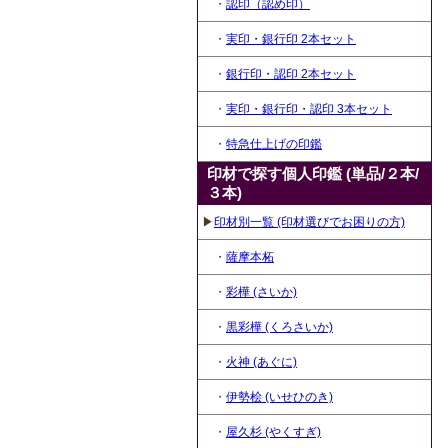
・
認印（認め印）
・
実印・銀行印 2本セット
・
銀行印・認印 2本セット
・
実印・銀行印・認印 3本セット
・
特急仕上げの印鑑
印材で探す個人印鑑 (単品/２本/
３本)
▶
印材別一覧 (印材選びでお困りの方)
・
薩摩本柘
・
彩樺 (さいか)
・
黒彩樺 (くろさいか)
・
火神 (あぐに)
・
伊勢桧 (いせひのき)
・
屋久杉 (やくすぎ)