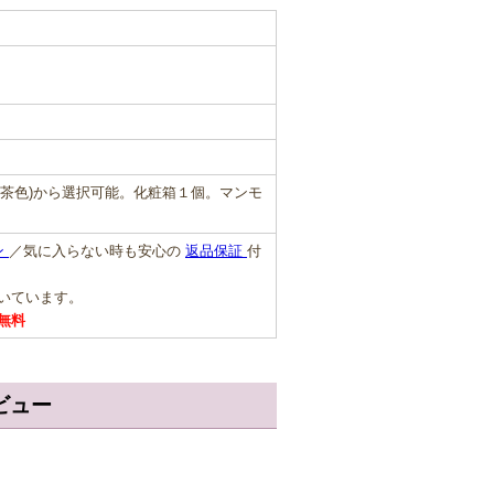
・茶色)から選択可能。化粧箱１個。マンモ
ン
／気に入らない時も安心の
返品保証
付
だいています。
無料
レビュー