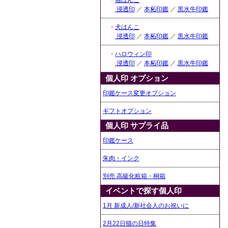
・
猫はんこ
浸透印
／
本柘印鑑
／
黒水牛印鑑
・
犬はんこ
浸透印
／
本柘印鑑
／
黒水牛印鑑
・
ハロウィン印
浸透印
／
本柘印鑑
／
黒水牛印鑑
個人印 オプション
印鑑ケース変更オプション
ギフトオプション
個人印 サプライ品
印鑑ケース
朱肉・インク
別売 高級化粧箱・桐箱
イベントで探す個人印
1月 新成人/新社会人のお祝いに
2月22日猫の日特集