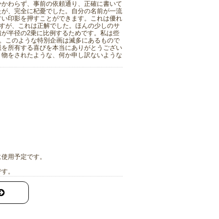
かかわらず、事前の依頼通り、正確に書いて
たが、完全に杞憂でした。自分の名前が一流
すい印影を押すことができます。これは優れ
ですが、これは正解でした。ほんの少しのサ
が半径の2乗に比例するためです。私は些
す。このような特別企画は滅多にあるもので
鑑を所有する喜びを本当にありがとうござい
り物をされたような、何か申し訳ないような
に使用予定です。
です。