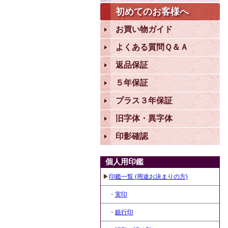
初めてのお客様へ
お買い物ガイド
よくある質問Ｑ＆Ａ
返品保証
５年保証
プラス３年保証
旧字体・異字体
印影確認
個人用印鑑
▶
印鑑一覧 (用途お決まりの方)
・
実印
・
銀行印