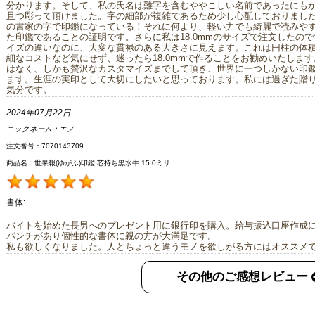
分かります。そして、私の氏名は難字を含むややこしい名前であったにも
且つ彫って頂けました。字の細部が複雑であるため少し心配しておりまし
の書家の字で印鑑になっている！それに何より、軽い力でも綺麗で読みや
た印鑑であることの証明です。さらに私は18.0mmのサイズで注文したの
イズの違いなのに、大変な貫禄のある大きさに見えます。これは円柱の体積
細なコストなど気にせず、迷ったら18.0mmで作ることをお勧めいたしま
はなく、しかも贅沢なカスタマイズまでして頂き、世界に一つしかない印
ます。生涯の実印として大切にしたいと思っております。私には過ぎた贈
気分です。
2024年07月22日
ニックネーム：
エノ
注文番号：7070143709
商品名：世果報(ゆがふ)印鑑 芯持ち黒水牛 15.0ミリ
書体:
バイトを始めた長男へのプレゼント用に銀行印を購入。給与振込口座作成
パンチがあり個性的な書体に親の方が大満足です。
私も欲しくなりました。人とちょっと違うモノを欲しがる方にはオススメ
その他のご感想レビュー