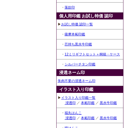
・
落款印
個人用印鑑 お試し特価 認印
▶
お試し特価 認印一覧
・
薩摩本柘印鑑
・
芯持ち黒水牛印鑑
・
12ミリギフトセット＋桐箱・ケース
・
シルバーチタン印鑑
浸透ネーム印
朱肉不要の浸透ネーム印
イラスト入り印鑑
▶
イラスト入り印鑑一覧
浸透印
／
本柘印鑑
／
黒水牛印鑑
・
福丸はんこ
浸透印
／
本柘印鑑
／
黒水牛印鑑