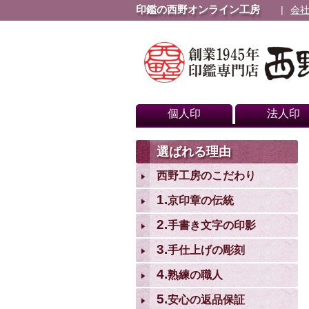
印鑑の西野オンライン工房
会
個人印
法人印
選ばれる理由
西野工房のこだわり
1.
京印章の伝統
2.
手書き文字の印影
3.
手仕上げの彫刻
4.
熟練の職人
5.
安心の返品保証