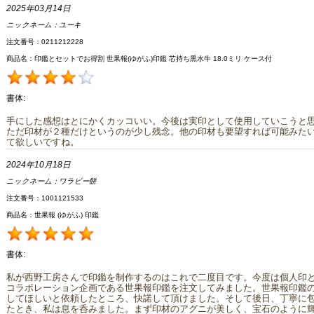
2025年03月14日
ニックネーム：
ユーキ
注文番号：0211212228
商品名：印鑑とセットでお得割 世果報(ゆがふ)印鑑 芯持ち黒水牛 18.0ミリ ケース付
書体:
手にした感想はとにかくカッコいい。今後は実印として使用していこうと
ただ印材が２種だけというのが少し残念。他の印材も要望すれば可能みた
て欲しいですね。
2024年10月18日
ニックネーム：
ワラビー餅
注文番号：1001121533
商品名：世果報 (ゆがふ) 印鑑
書体:
私が西野工房さんで印鑑を制作するのはこれで二度目です。今度は個人印
コラボレーション企画である世果報印鑑を注文してみました。世果報印鑑
してほしいと依頼したところ、快諾して頂けました。そして後日、丁寧に
たとき、私は息を呑みました。まず印材のアグニが美しく、宝石のように