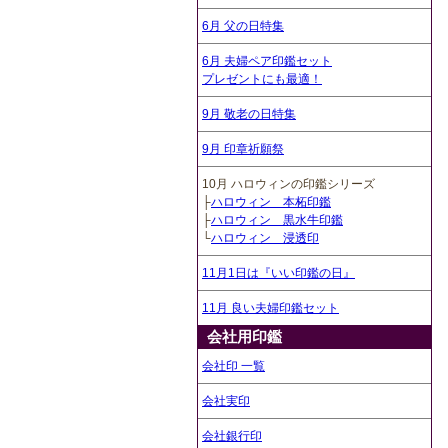
6月 父の日特集
6月 夫婦ペア印鑑セット
プレゼントにも最適！
9月 敬老の日特集
9月 印章祈願祭
10月 ハロウィンの印鑑シリーズ
├
ハロウィン 本柘印鑑
├
ハロウィン 黒水牛印鑑
└
ハロウィン 浸透印
11月1日は『いい印鑑の日』
11月 良い夫婦印鑑セット
会社用印鑑
会社印 一覧
会社実印
会社銀行印