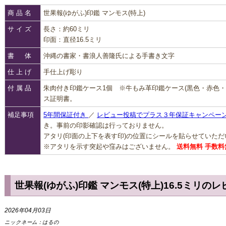
商 品 名
世果報(ゆがふ)印鑑 マンモス(特上)
サ イ ズ
長さ：約60ミリ
印面：直径16.5ミリ
書 体
沖縄の書家・書浪人善隆氏による手書き文字
仕 上 げ
手仕上げ彫り
付 属 品
朱肉付き印鑑ケース1個 ※牛もみ革印鑑ケース(黒色・赤色
ス証明書。
補足事項
5年間保証付き
／
レビュー投稿でプラス３年保証キャンペー
き。事前の印影確認は行っておりません。
アタリ(印面の上下を表す印)の位置にシールを貼らせていた
※アタリを示す突起や窪みはございません。
送料無料 手数料
世果報(ゆがふ)印鑑 マンモス(特上)16.5ミリの
2026年04月03日
ニックネーム：
はるの