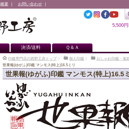
社概要
お問い合わせ
5,500
決済/送料
Ｑ＆Ａ
印鑑専門店の西野工房トップ
個人印鑑
おしゃれ印鑑・落
世果報(ゆがふ)印鑑 マンモス(特上)16.5ミリ
世果報(ゆがふ)印鑑 マンモス(特上)16.5