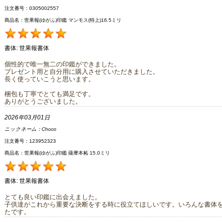
注文番号：0305002557
商品名：世果報(ゆがふ)印鑑 マンモス(特上)16.5ミリ
書体:
世果報書体
個性的で唯一無二の印鑑ができました。
プレゼント用と自分用に購入させていただきました。
長く使っていこうと思います。
梱包も丁寧でとても満足です。
ありがとうございました。
2026年03月01日
ニックネーム：
Choco
注文番号：123952323
商品名：世果報(ゆがふ)印鑑 薩摩本柘 15.0ミリ
書体:
世果報書体
とても良い印鑑に出会えました。
子供達がこれから重要な決断をする時に役立てほしいです。いろんな書体
たです。