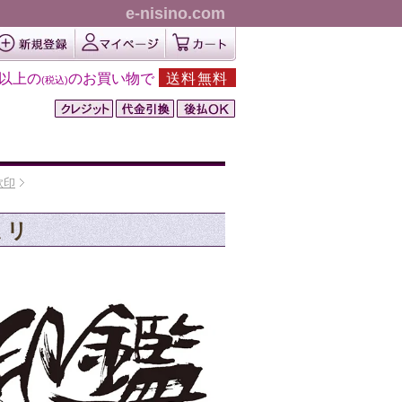
e-nisino.com
円以上の
のお買い物で
送料無料
(税込)
款印
ミリ