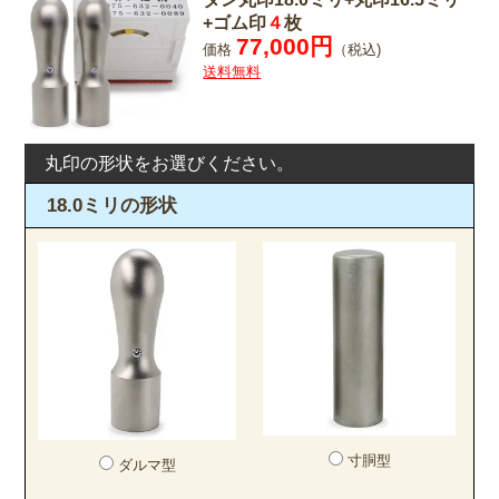
+ゴム印
４
枚
77,000円
価格
（税込)
送料無料
丸印の形状をお選びください。
18.0ミリの形状
寸胴型
ダルマ型