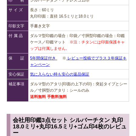
印 材
シルバーチタン・アドレスゴム印
サ イ ズ
長さ：60ミリ
丸印印面：直径 16.5ミリと18.0ミリ
印影文字
手書き文字
付 属 品
ダルマ型印鑑の場合：印袋／寸胴型印鑑の場合：印鑑
ケース／印鑑マット
※注：チタンには印面保護キャ
ップは付属しません。
保 証
5年間保証付き
※
レビュー投稿でプラス３年保証キ
ャンペーン
安心保証
気に入らない時も安心の返品保証
補足事項
ダルマ型のアタリ(印面の上下の印)：突起タイプとシー
ル／寸胴型のアタリ：シールのみ
送料無料 手数料無料
会社用印鑑3点セット シルバーチタン 丸印
18.0ミリ+丸印16.5ミリ+ゴム印4枚のレビュ
ー