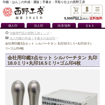
印鑑・はんこの作成・通販｜手書き・手彫り仕上の西野工房
5,500円以上
送料無料
(税込)
個人印
法人印
決済/送料
Ｑ＆Ａ
印鑑専門店の西野工房トップ
法人印鑑の作成｜手書きの会社印
会社用印鑑3点セット シルバーチタン 丸印18.0ミリ+丸印16.5ミ
リ+ゴム印4枚
会社用印鑑3点セット シルバーチタン 丸印
18.0ミリ+丸印16.5ミリ+ゴム印4枚