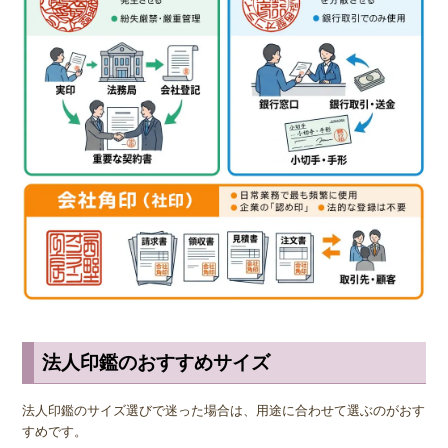
続けることができます。
◆ チタンの印鑑の保管方法
チタンの印鑑は傷がつきにくく錆びないという性質を持っているた
め、手入れも保管も手間がかかりません。 ほかの印鑑が水洗い禁止
であるのに対し、チタンの印鑑だけは水洗いしても何の問題もありま
せん。 印鑑が朱肉で汚れたら、その都度指や柔らかい歯ブラシで水
洗いしましょう。簡単に汚れを落とすことができます。 保管方法
も、きれいに汚れを落として専用の印鑑ケースに入れておけば問題あ
りません。
法人印鑑のおすすめサイズ
法人印鑑のサイズ選びで迷った場合は、用途に合わせて選ぶのがおす
すめです。