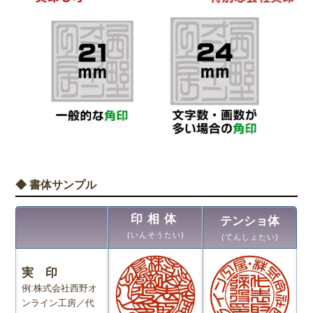
◆ 書体サンプル
印相体
テンショ体
(いんそうたい)
(てんしょたい)
実 印
例:株式会社西野オ
ンライン工房／代