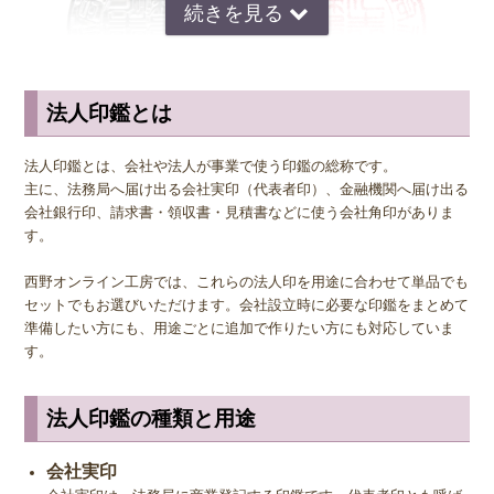
法人印鑑とは
朱肉が均等に付く為、鮮明に印影がでます。摩耗にも強く、印章とし
法人印鑑とは、会社や法人が事業で使う印鑑の総称です。
ての一番大事な捺印の性能は、 象牙を上回るほどきれいな捺印が出
主に、法務局へ届け出る会社実印（代表者印）、金融機関へ届け出る
来ます。他の印材と比べて重さがあるため、軽い力で捺印が出来ま
会社銀行印、請求書・領収書・見積書などに使う会社角印がありま
す。
す。
西野オンライン工房では、これらの法人印を用途に合わせて単品でも
◆ チタンは金属アレルギーの方でも安心
セットでもお選びいただけます。会社設立時に必要な印鑑をまとめて
印鑑はどうしても素肌で直接触れる機会が多いため、金属アレルギー
準備したい方にも、用途ごとに追加で作りたい方にも対応していま
をもっている人にとっては金属製の印鑑は抵抗がありますよね。しか
す。
し、チタンはどんな人でも持つことができる人体にやさしい金属で
す。チタンはインプラント治療や金属アレルギー用のアクセサリー類
法人印鑑の種類と用途
にも使われている素材で、誰でも安心して使うことができます。
会社実印
◆ 耐熱・強度でも安心なチタン