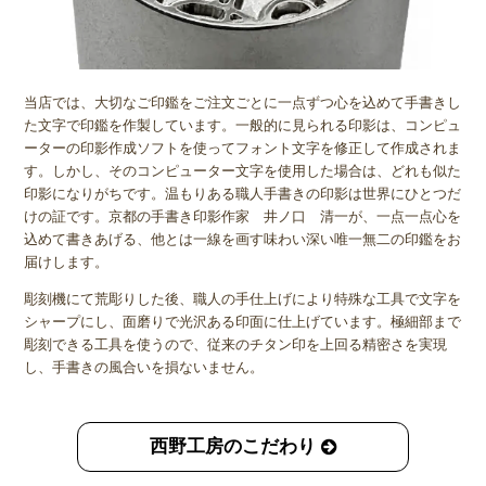
当店では、大切なご印鑑をご注文ごとに一点ずつ心を込めて手書きし
た文字で印鑑を作製しています。一般的に見られる印影は、コンピュ
ーターの印影作成ソフトを使ってフォント文字を修正して作成されま
す。しかし、そのコンピューター文字を使用した場合は、どれも似た
印影になりがちです。温もりある職人手書きの印影は世界にひとつだ
けの証です。京都の手書き印影作家 井ノ口 清一が、一点一点心を
込めて書きあげる、他とは一線を画す味わい深い唯一無二の印鑑をお
届けします。
彫刻機にて荒彫りした後、職人の手仕上げにより特殊な工具で文字を
シャープにし、面磨りで光沢ある印面に仕上げています。極細部まで
彫刻できる工具を使うので、従来のチタン印を上回る精密さを実現
し、手書きの風合いを損ないません。
西野工房のこだわり