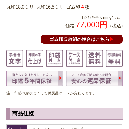
丸印18.0ミリ+丸印16.5ミリ+
ゴム印
４
枚
【商品番号 k-mmg4-t-s】
77,000円
価格
（税込)
ゴム印５枚組の場合はこちら
▶
注：印鑑の形状によって付属品ケースが変わります。
商品仕様