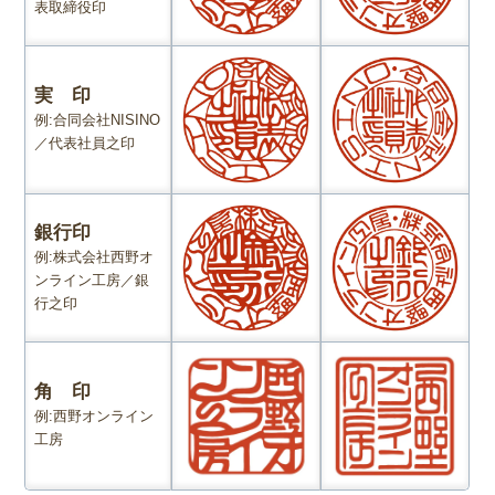
表取締役印
実 印
例:合同会社NISINO
／代表社員之印
銀行印
例:株式会社西野オ
ンライン工房／銀
行之印
角 印
例:西野オンライン
工房