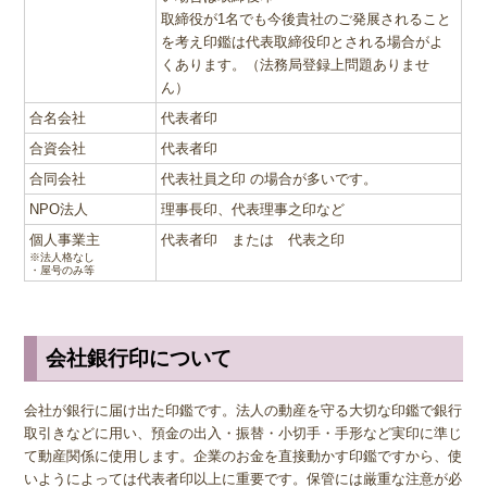
取締役が1名でも今後貴社のご発展されること
を考え印鑑は代表取締役印とされる場合がよ
くあります。（法務局登録上問題ありませ
ん）
合名会社
代表者印
合資会社
代表者印
合同会社
代表社員之印 の場合が多いです。
NPO法人
理事長印、代表理事之印など
個人事業主
代表者印 または 代表之印
※法人格なし
・屋号のみ等
会社銀行印について
会社が銀行に届け出た印鑑です。法人の動産を守る大切な印鑑で銀行
取引きなどに用い、預金の出入・振替・小切手・手形など実印に準じ
て動産関係に使用します。企業のお金を直接動かす印鑑ですから、使
いようによっては代表者印以上に重要です。保管には厳重な注意が必