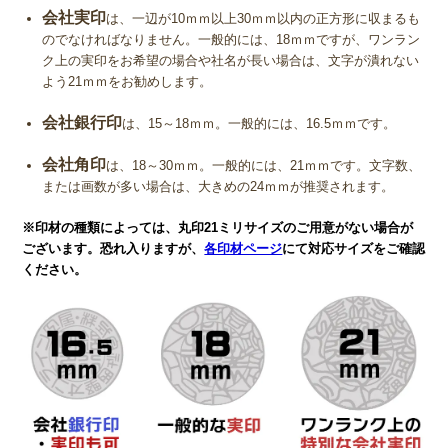
会社実印
は、一辺が10ｍｍ以上30ｍｍ以内の正方形に収まるも
のでなければなりません。一般的には、18ｍｍですが、ワンラン
ク上の実印をお希望の場合や社名が長い場合は、文字が潰れない
よう21ｍｍをお勧めします。
会社銀行印
は、15～18ｍｍ。一般的には、16.5ｍｍです。
会社角印
は、18～30ｍｍ。一般的には、21ｍｍです。文字数、
または画数が多い場合は、大きめの24ｍｍが推奨されます。
※印材の種類によっては、丸印21ミリサイズのご用意がない場合が
ございます。恐れ入りますが、
各印材ページ
にて対応サイズをご確認
ください。