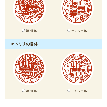
印 相 体
テンショ体
16.5ミリの書体
印 相 体
テンショ体