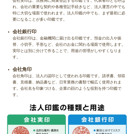
会社実印は、法務局に商業登記する印鑑です。代表者印とも呼ば
れ、会社の重要な契約や各種登記手続きなど、法人運営の中でも
チタンは融点が1668℃と高いため、耐熱性にも非常に優れていま
特に大切な場面で使われます。法人印鑑の中でも、まず最初に必
す。火災における炎の温度はチタンの融点を超えることはないため、
要になることが多い印鑑です。
印鑑が溶けたり変形したりすることはありません。 一生物の印鑑と
して選ぶには非常に向いているといえます。
会社銀行印
チタンは強度という意味でもかなり丈夫です。ふとした瞬間に印鑑の
会社銀行印は、金融機関に届け出る印鑑です。預金の出入や振
側面に細かな傷がついてしまうことはありますが、 落としたりぶつ
替、小切手、手形など、会社のお金に関わる場面で使用します。
けたりしたくらいであれば印影が歪んでしまうような大きな傷になる
実印とは別に分けて作ることで、用途の管理がしやすくなりま
ことはありません。 変形が起こりにくく傷もつきにくいとあれば、
す。
やはりチタンは大切な印鑑に向いていますね。
会社角印
会社角印は、法人の認印として使われる印鑑です。請求書、領収
◆ チタンはお手入れも簡単
書、見積書、納品書など、日常業務の書類で幅広く使用されま
す。会社名を印象づける、企業の顔のような役割を持つ印鑑で
朱肉汚れはもちろん炎の煤や泥汚れが印鑑についてしまったとして
す。
も、指や歯ブラシで水洗いすれば簡単に汚れを落とすことができま
す。 通常、印鑑は決して水洗いしてはならないといわれますが、そ
れは柘や水牛などの印鑑は水で洗うと乾燥する際にひび割れてしまう
からです。 チタンの印鑑であればその心配もないため、印鑑として
長く使う上では大きなメリットです。 さらにチタンは海水でも錆び
ることがなく、水害にあった場合でも紛失さえしなければずっと使い