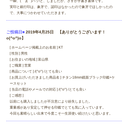
一瞬、( ゜д゜)ハッ!と、しましたが、さすが手書き書体です。
実印と銀行印は、象牙で、認印はなかったので象牙でほしかったの
で、大事につかわせていただきます。
ご投稿日■
2019年4月25日 【ありがとうございます！
o(^o^)o】
[ ホームページ掲載上のお名前 ] KT
[ 性別 ] 男性
[ お住まいの地域 ] 富山県
[ ご職業 ] 営業
[ 商品について ] /(^o^) /とても良い
[ お買上げいただきました商品名 ] チタン18mm鏡面ブラック印鑑+ケ
ースセット
[ 当店の電話やメールでの対応 ] /(^o^) /とても良い
[ ご感想 ]
以前にも購入しましたが不注意により紛失しました。
重量感があり安定して押せる印鑑でとても気に入っています。
今回も素晴らしい出来で今度こそ一生涯使い続けたいと思います。