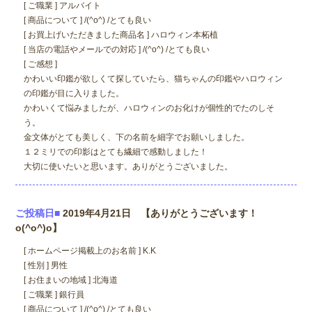
[ ご職業 ] アルバイト
[ 商品について ] /(^o^) /とても良い
[ お買上げいただきました商品名 ] ハロウィン本柘植
[ 当店の電話やメールでの対応 ] /(^o^) /とても良い
[ ご感想 ]
かわいい印鑑が欲しくて探していたら、猫ちゃんの印鑑やハロウィン
の印鑑が目に入りました。
かわいくて悩みましたが、ハロウィンのお化けが個性的でたのしそ
う。
金文体がとても美しく、下の名前を細字でお願いしました。
１２ミリでの印影はとても繊細で感動しました！
大切に使いたいと思います。ありがとうございました。
ご投稿日■
2019年4月21日 【ありがとうございます！
o(^o^)o】
[ ホームページ掲載上のお名前 ] K.K
[ 性別 ] 男性
[ お住まいの地域 ] 北海道
[ ご職業 ] 銀行員
[ 商品について ] /(^o^) /とても良い