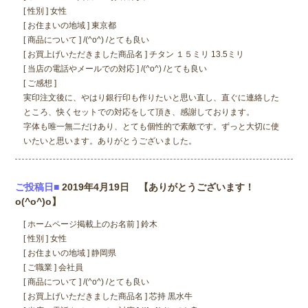
[ 性別 ] 女性
[ お住まいの地域 ] 東京都
[ 商品について ] /(^o^) /とても良い
[ お買上げいただきました商品名 ] チタン １５ミリ 13.5ミリ
[ 当店の電話やメールでの対応 ] /(^o^) /とても良い
[ ご感想 ]
実印注文後に、やはり銀行印も作りたいと思い直し、直ぐに連絡した
ところ、快くセットでの対応をして頂き、感謝しております。
字体も唯一無二だけあり、とても個性的で素敵です。ずっと大切に使
いたいと思います。ありがとうございました。
ご投稿日■
2019年4月19日 【ありがとうございます！
o(^o^)o】
[ ホームページ掲載上のお名前 ] 鈴木
[ 性別 ] 女性
[ お住まいの地域 ] 静岡県
[ ご職業 ] 会社員
[ 商品について ] /(^o^) /とても良い
[ お買上げいただきました商品名 ] 芯持 黒水牛