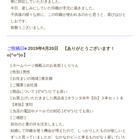
寧に対応していただきました。
今日、楽しみにしていた印鑑が手元に届きました。
子供達の様々な折に、この印鑑が使われるのかと思うと、喜びはひと
しおです。
有難うございました。
ご投稿日■
2019年4月20日 【ありがとうございます！
o(^o^)o】
[ ホームページ掲載上のお名前 ] くりりん
[ 性別 ] 男性
[ お住まいの地域 ] 東京都
[ ご職業 ] 会社員
[ 商品について ] /(^o^) /とても良い
[ お買上げいただきました商品名 ] オランダ水牛【白】３本セット &
【本拓】実印
[ 当店の電話やメールでの対応 ] /(^o^) /とても良い
[ ご感想 ]
自分のと妻の分を注文しました。
結婚して印鑑を使う機会が増えたので、しっかりしたものが欲しいと
ずっと思っていましたが、なかなかピンと来るものがなく探していた