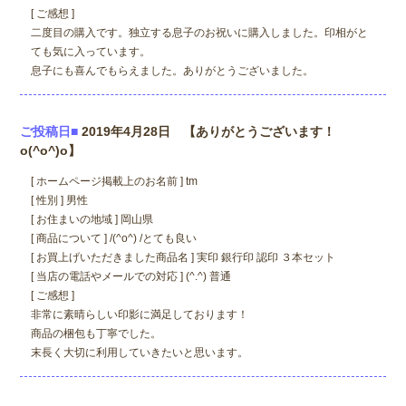
[ ご感想 ]
二度目の購入です。独立する息子のお祝いに購入しました。印相がと
ても気に入っています。
息子にも喜んでもらえました。ありがとうございました。
ご投稿日■
2019年4月28日 【ありがとうございます！
o(^o^)o】
[ ホームページ掲載上のお名前 ] tm
[ 性別 ] 男性
[ お住まいの地域 ] 岡山県
[ 商品について ] /(^o^) /とても良い
[ お買上げいただきました商品名 ] 実印 銀行印 認印 ３本セット
[ 当店の電話やメールでの対応 ] (^.^) 普通
[ ご感想 ]
非常に素晴らしい印影に満足しております！
商品の梱包も丁寧でした。
末長く大切に利用していきたいと思います。