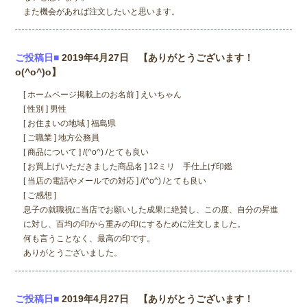
また機会があれば注文したいと思います。
ご投稿日■
2019年4月27日 【ありがとうございます！
o(^o^)o】
[ ホームページ掲載上のお名前 ] えいちゃん
[ 性別 ] 男性
[ お住まいの地域 ] 福島県
[ ご職業 ] 地方公務員
[ 商品について ] /(^o^) /とても良い
[ お買上げいただきました商品名 ] 12ミリ 手仕上げ印鑑
[ 当店の電話やメールでの対応 ] /(^o^) /とても良い
[ ご感想 ]
息子の就職祝に当店でお願いした成果に絶賛し、この度、自分の昇進
に対し、百均の印から重みの印にするために注文しました。
何も言うことなく、最高の印です。
ありがとうございました。
ご投稿日■
2019年4月27日 【ありがとうございます！