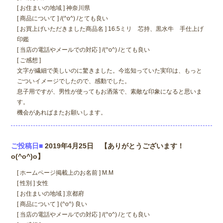
[ お住まいの地域 ] 神奈川県
[ 商品について ] /(^o^) /とても良い
[ お買上げいただきました商品名 ] 16.5ミリ 芯持、黒水牛 手仕上げ
印鑑
[ 当店の電話やメールでの対応 ] /(^o^) /とても良い
[ ご感想 ]
文字が繊細で美しいのに驚きました。今迄知っていた実印は、もっと
ごついイメージでしたので、感動でした。
息子用ですが、男性が使ってもお洒落で、素敵な印象になると思いま
す。
機会があればまたお願いします。
ご投稿日■
2019年4月25日 【ありがとうございます！
o(^o^)o】
[ ホームページ掲載上のお名前 ] M.M
[ 性別 ] 女性
[ お住まいの地域 ] 京都府
[ 商品について ] (^o^) 良い
[ 当店の電話やメールでの対応 ] /(^o^) /とても良い