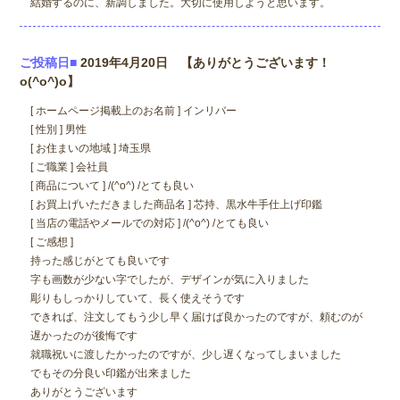
結婚するのに、新調しました。大切に使用しようと思います。
ご投稿日■
2019年4月20日 【ありがとうございます！
o(^o^)o】
[ ホームページ掲載上のお名前 ] インリバー
[ 性別 ] 男性
[ お住まいの地域 ] 埼玉県
[ ご職業 ] 会社員
[ 商品について ] /(^o^) /とても良い
[ お買上げいただきました商品名 ] 芯持、黒水牛手仕上げ印鑑
[ 当店の電話やメールでの対応 ] /(^o^) /とても良い
[ ご感想 ]
持った感じがとても良いです
字も画数が少ない字でしたが、デザインが気に入りました
彫りもしっかりしていて、長く使えそうです
できれば、注文してもう少し早く届けば良かったのですが、頼むのが
遅かったのが後悔です
就職祝いに渡したかったのですが、少し遅くなってしまいました
でもその分良い印鑑が出来ました
ありがとうございます