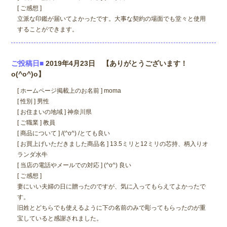
[ ご感想 ]
立派な印鑑が届いてよかったです。大事な契約の場面でも堂々と使用
することができます。
ご投稿日■
2019年4月23日 【ありがとうございます！
o(^o^)o】
[ ホームページ掲載上のお名前 ] moma
[ 性別 ] 男性
[ お住まいの地域 ] 神奈川県
[ ご職業 ] 教員
[ 商品について ] /(^o^) /とても良い
[ お買上げいただきました商品名 ] 13.5ミリと12ミリの芯持、柄入りオ
ランダ水牛
[ 当店の電話やメールでの対応 ] (^o^) 良い
[ ご感想 ]
妻にいい夫婦の日に贈ったのですが、気に入ってもらえてよかったで
す。
旧姓とどちらでも使えるように下の名前のみで彫ってもらったのが重
宝していると感謝されました。