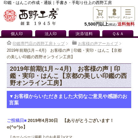
印鑑・はんこの作成・通販｜手書き・手彫り仕上の西野工房
5,500円以上
送料無料
(税込)
個人印
法人印
決済/送料
Ｑ＆Ａ
印鑑専門店の西野工房トップ
お客様の声アーカイブ
2019年前期(1月～4月) お客様の声 | 印鑑・実印・はんこ【京都
の美しい印鑑の西野オンライン工房】
2019年前期(1月～4月) お客様の声 | 印
鑑・実印・はんこ【京都の美しい印鑑の西
野オンライン工房】
▼お客様からいただきました大切なご意見や感謝のお
言葉
ご投稿日■
2019年4月30日 【ありがとうございます！
o(^o^)o】
[ ホームページ掲載上のお名前 ] yママ