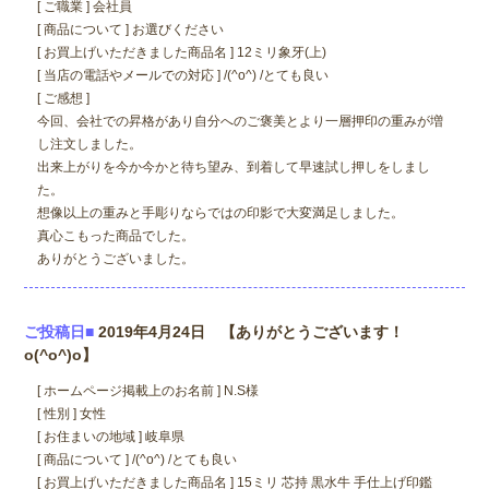
[ ご職業 ] 会社員
[ 商品について ] お選びください
[ お買上げいただきました商品名 ] 12ミリ象牙(上)
[ 当店の電話やメールでの対応 ] /(^o^) /とても良い
[ ご感想 ]
今回、会社での昇格があり自分へのご褒美とより一層押印の重みが増
し注文しました。
出来上がりを今か今かと待ち望み、到着して早速試し押しをしまし
た。
想像以上の重みと手彫りならではの印影で大変満足しました。
真心こもった商品でした。
ありがとうございました。
ご投稿日■
2019年4月24日 【ありがとうございます！
o(^o^)o】
[ ホームページ掲載上のお名前 ] N.S様
[ 性別 ] 女性
[ お住まいの地域 ] 岐阜県
[ 商品について ] /(^o^) /とても良い
[ お買上げいただきました商品名 ] 15ミリ 芯持 黒水牛 手仕上げ印鑑