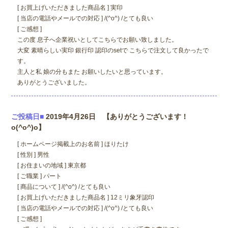
[ お買上げいただきました商品名 ] 実印
[ 当店の電話やメールでの対応 ] /(^o^) /とても良い
[ ご感想 ]
この度 息子へ企業祝いとしてこちらでお願い致しました。
大変 素晴らしい実印 銀行印 認印のsetで こちらで注文して良かったで
す。
主人と私 娘の分もまた お願いしたいと思っています。
ありがとうございました。
ご投稿日■
2019年4月26日 【ありがとうございます！
o(^o^)o】
[ ホームページ掲載上のお名前 ] ほりたけ
[ 性別 ] 男性
[ お住まいの地域 ] 東京都
[ ご職業 ] パート
[ 商品について ] /(^o^) /とても良い
[ お買上げいただきました商品名 ] 12ミリ象牙認印
[ 当店の電話やメールでの対応 ] /(^o^) /とても良い
[ ご感想 ]