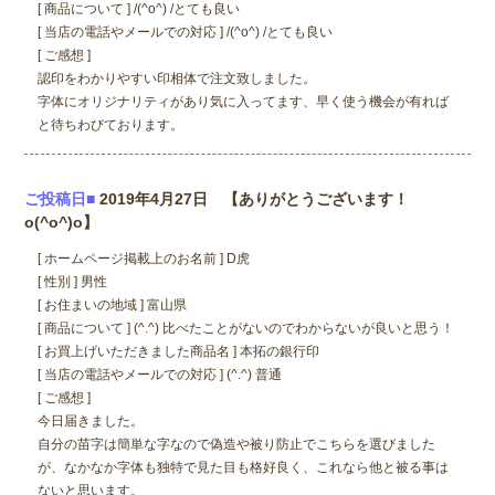
[ 商品について ] /(^o^) /とても良い
[ 当店の電話やメールでの対応 ] /(^o^) /とても良い
[ ご感想 ]
認印をわかりやすい印相体で注文致しました。
字体にオリジナリティがあり気に入ってます、早く使う機会が有れば
と待ちわびております。
ご投稿日■
2019年4月27日 【ありがとうございます！
o(^o^)o】
[ ホームページ掲載上のお名前 ] D虎
[ 性別 ] 男性
[ お住まいの地域 ] 富山県
[ 商品について ] (^.^) 比べたことがないのでわからないが良いと思う！
[ お買上げいただきました商品名 ] 本拓の銀行印
[ 当店の電話やメールでの対応 ] (^.^) 普通
[ ご感想 ]
今日届きました。
自分の苗字は簡単な字なので偽造や被り防止でこちらを選びました
が、なかなか字体も独特で見た目も格好良く、これなら他と被る事は
ないと思います。