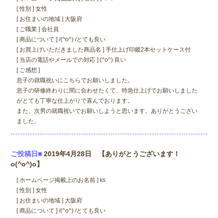
[ 性別 ] 女性
[ お住まいの地域 ] 大阪府
[ ご職業 ] 会社員
[ 商品について ] /(^o^) /とても良い
[ お買上げいただきました商品名 ] 手仕上げ印鑑2本セットケース付
[ 当店の電話やメールでの対応 ] (^o^) 良い
[ ご感想 ]
息子の就職祝いにこちらでお願いしました。
息子の研修終わりに間に合わせたくて、特急仕上げでお願いしました
がとても丁寧な仕上がりで喜んでおります。
また、次男の就職祝いでお願いしようと思います。ありがとうござい
ました。
ご投稿日■
2019年4月28日 【ありがとうございます！
o(^o^)o】
[ ホームページ掲載上のお名前 ] ks
[ 性別 ] 女性
[ お住まいの地域 ] 大阪府
[ 商品について ] /(^o^) /とても良い