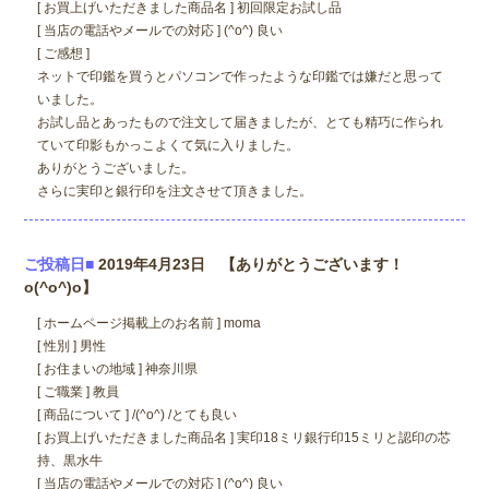
[ お買上げいただきました商品名 ] 初回限定お試し品
[ 当店の電話やメールでの対応 ] (^o^) 良い
[ ご感想 ]
ネットで印鑑を買うとパソコンで作ったような印鑑では嫌だと思って
いました。
お試し品とあったもので注文して届きましたが、とても精巧に作られ
ていて印影もかっこよくて気に入りました。
ありがとうございました。
さらに実印と銀行印を注文させて頂きました。
ご投稿日■
2019年4月23日 【ありがとうございます！
o(^o^)o】
[ ホームページ掲載上のお名前 ] moma
[ 性別 ] 男性
[ お住まいの地域 ] 神奈川県
[ ご職業 ] 教員
[ 商品について ] /(^o^) /とても良い
[ お買上げいただきました商品名 ] 実印18ミリ銀行印15ミリと認印の芯
持、黒水牛
[ 当店の電話やメールでの対応 ] (^o^) 良い