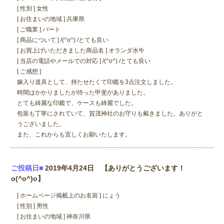
[ 性別 ] 女性
[ お住まいの地域 ] 兵庫県
[ ご職業 ] パート
[ 商品について ] /(^o^) /とても良い
[ お買上げいただきました商品名 ] オランダ水牛
[ 当店の電話やメールでの対応 ] /(^o^) /とても良い
[ ご感想 ]
嫁入り道具として、持たせたくて印鑑を3点注文しました。
時間はかかりましたが待った甲斐がありました。
とても綺麗な印鑑で、ケースも綺麗でした。
包装も丁寧にされていて、賀茂神社のお守りも戴きました。ありがと
うございました。
また、これからも宜しくお願いたします。
ご投稿日■
2019年4月24日 【ありがとうございます！
o(^o^)o】
[ ホームページ掲載上のお名前 ] にょう
[ 性別 ] 男性
[ お住まいの地域 ] 神奈川県