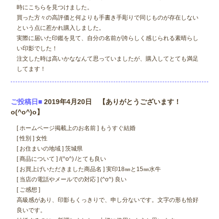
時にこちらを見つけました。
買った方々の高評価と何よりも手書き手彫りで同じものが存在しない
という点に惹かれ購入しました。
実際に届いた印鑑を見て、自分の名前が誇らしく感じられる素晴らし
い印影でした！
注文した時は高いかななんて思っていましたが、購入してとても満足
してます！
ご投稿日■
2019年4月20日 【ありがとうございます！
o(^o^)o】
[ ホームページ掲載上のお名前 ] もうすぐ結婚
[ 性別 ] 女性
[ お住まいの地域 ] 茨城県
[ 商品について ] /(^o^) /とても良い
[ お買上げいただきました商品名 ] 実印18㎜と15㎜水牛
[ 当店の電話やメールでの対応 ] (^o^) 良い
[ ご感想 ]
高級感があり、印影もくっきりで、申し分ないです。文字の形も恰好
良いです。