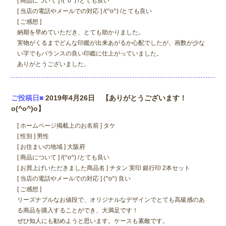
[ 商品について ] /(^o^) /とても良い
[ 当店の電話やメールでの対応 ] /(^o^) /とても良い
[ ご感想 ]
納期を早めていただき、とても助かりました。
実物がくるまでどんな印鑑が出来あがるか心配でしたが、画数が少な
い字でもバランスの良い印鑑に仕上がっていました。
ありがとうございました。
ご投稿日■
2019年4月26日 【ありがとうございます！
o(^o^)o】
[ ホームページ掲載上のお名前 ] タケ
[ 性別 ] 男性
[ お住まいの地域 ] 大阪府
[ 商品について ] /(^o^) /とても良い
[ お買上げいただきました商品名 ] チタン 実印 銀行印 2本セット
[ 当店の電話やメールでの対応 ] (^o^) 良い
[ ご感想 ]
リーズナブルなお値段で、オリジナルなデザインでとても高級感のあ
る商品を購入することができ、大満足です！
ぜひ知人にも勧めようと思います。ケースも素敵です。