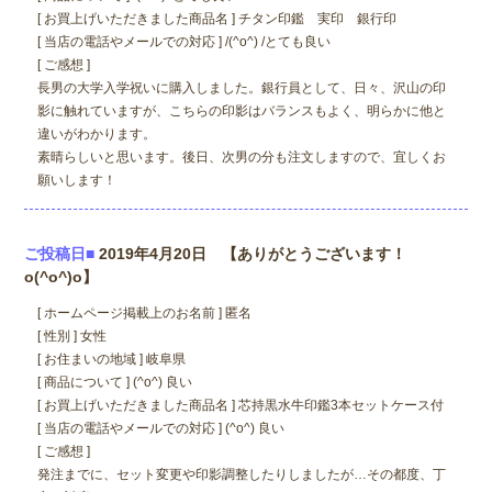
[ お買上げいただきました商品名 ] チタン印鑑 実印 銀行印
[ 当店の電話やメールでの対応 ] /(^o^) /とても良い
[ ご感想 ]
長男の大学入学祝いに購入しました。銀行員として、日々、沢山の印
影に触れていますが、こちらの印影はバランスもよく、明らかに他と
違いがわかります。
素晴らしいと思います。後日、次男の分も注文しますので、宜しくお
願いします！
ご投稿日■
2019年4月20日 【ありがとうございます！
o(^o^)o】
[ ホームページ掲載上のお名前 ] 匿名
[ 性別 ] 女性
[ お住まいの地域 ] 岐阜県
[ 商品について ] (^o^) 良い
[ お買上げいただきました商品名 ] 芯持黒水牛印鑑3本セットケース付
[ 当店の電話やメールでの対応 ] (^o^) 良い
[ ご感想 ]
発注までに、セット変更や印影調整したりしましたが…その都度、丁