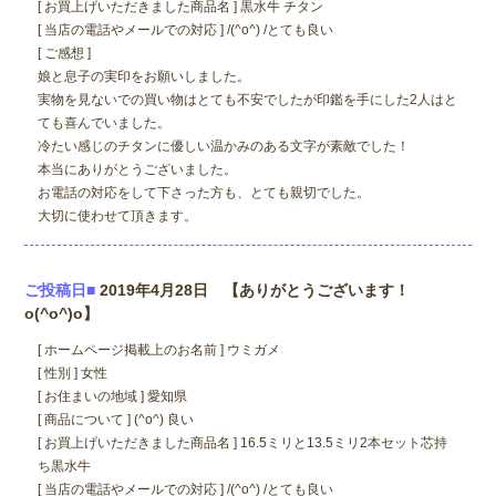
[ お買上げいただきました商品名 ] 黒水牛 チタン
[ 当店の電話やメールでの対応 ] /(^o^) /とても良い
[ ご感想 ]
娘と息子の実印をお願いしました。
実物を見ないでの買い物はとても不安でしたが印鑑を手にした2人はと
ても喜んでいました。
冷たい感じのチタンに優しい温かみのある文字が素敵でした！
本当にありがとうございました。
お電話の対応をして下さった方も、とても親切でした。
大切に使わせて頂きます。
ご投稿日■
2019年4月28日 【ありがとうございます！
o(^o^)o】
[ ホームページ掲載上のお名前 ] ウミガメ
[ 性別 ] 女性
[ お住まいの地域 ] 愛知県
[ 商品について ] (^o^) 良い
[ お買上げいただきました商品名 ] 16.5ミリと13.5ミリ2本セット芯持
ち黒水牛
[ 当店の電話やメールでの対応 ] /(^o^) /とても良い