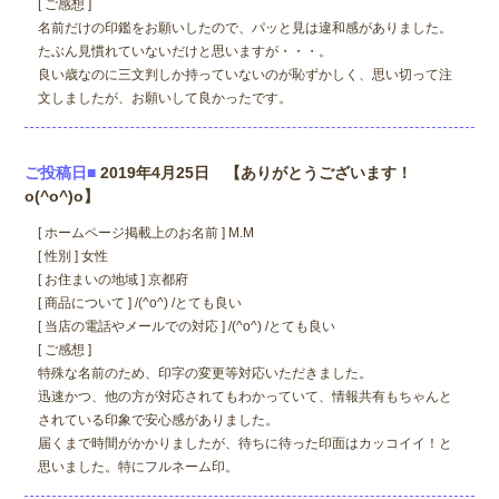
[ ご感想 ]
名前だけの印鑑をお願いしたので、パッと見は違和感がありました。
たぶん見慣れていないだけと思いますが・・・。
良い歳なのに三文判しか持っていないのが恥ずかしく、思い切って注
文しましたが、お願いして良かったです。
ご投稿日■
2019年4月25日 【ありがとうございます！
o(^o^)o】
[ ホームページ掲載上のお名前 ] M.M
[ 性別 ] 女性
[ お住まいの地域 ] 京都府
[ 商品について ] /(^o^) /とても良い
[ 当店の電話やメールでの対応 ] /(^o^) /とても良い
[ ご感想 ]
特殊な名前のため、印字の変更等対応いただきました。
迅速かつ、他の方が対応されてもわかっていて、情報共有もちゃんと
されている印象で安心感がありました。
届くまで時間がかかりましたが、待ちに待った印面はカッコイイ！と
思いました。特にフルネーム印。