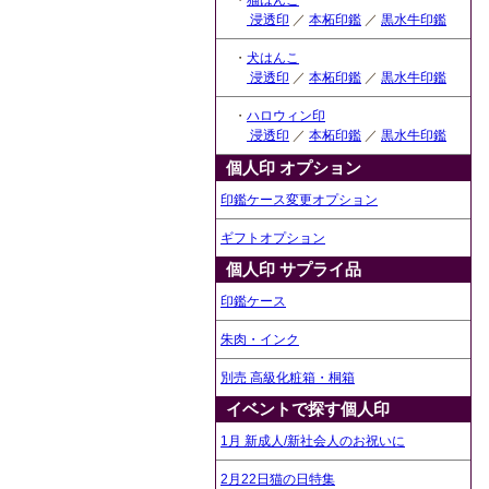
・
猫はんこ
浸透印
／
本柘印鑑
／
黒水牛印鑑
・
犬はんこ
浸透印
／
本柘印鑑
／
黒水牛印鑑
・
ハロウィン印
浸透印
／
本柘印鑑
／
黒水牛印鑑
個人印 オプション
印鑑ケース変更オプション
ギフトオプション
個人印 サプライ品
印鑑ケース
朱肉・インク
別売 高級化粧箱・桐箱
イベントで探す個人印
1月 新成人/新社会人のお祝いに
2月22日猫の日特集