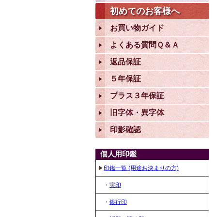
初めてのお客様へ
お買い物ガイド
よくある質問Ｑ＆Ａ
返品保証
５年保証
プラス３年保証
旧字体・異字体
印影確認
個人用印鑑
▶
印鑑一覧 (用途お決まりの方)
・
実印
・
銀行印