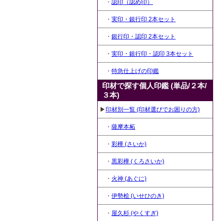
・
認印（認め印）
・
実印・銀行印 2本セット
・
銀行印・認印 2本セット
・
実印・銀行印・認印 3本セット
・
特急仕上げの印鑑
印材で探す個人印鑑 (単品/２本/
３本)
▶
印材別一覧 (印材選びでお困りの方)
・
薩摩本柘
・
彩樺 (さいか)
・
黒彩樺 (くろさいか)
・
火神 (あぐに)
・
伊勢桧 (いせひのき)
・
屋久杉 (やくすぎ)