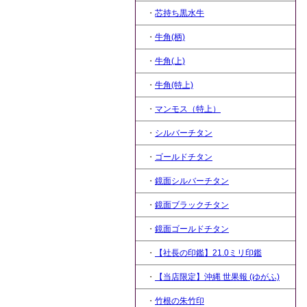
・
芯持ち黒水牛
・
牛角(柄)
・
牛角(上)
・
牛角(特上)
・
マンモス（特上）
・
シルバーチタン
・
ゴールドチタン
・
鏡面シルバーチタン
・
鏡面ブラックチタン
・
鏡面ゴールドチタン
・
【社長の印鑑】21.0ミリ印鑑
・
【当店限定】沖縄 世果報 (ゆがふ)
・
竹根の朱竹印