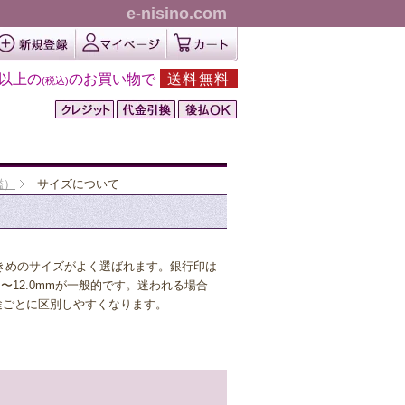
e-nisino.com
円以上の
のお買い物で
送料無料
(税込)
鑑）
サイズについて
や大きめのサイズがよく選ばれます。銀行印は
m〜12.0mmが一般的です。迷われる場合
途ごとに区別しやすくなります。