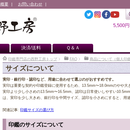
社概要
お問い合わせ
5,500
決済/送料
Ｑ＆Ａ
印鑑専門店の西野工房トップ
FAQ
商品について（個人印
サイズについて
実印・銀行印・認印など、用途に合わせて選ぶのがおすすめです。
実印は重要な契約や印鑑登録に使用するため、13.5mm〜18.0mmのや
実印より少し小さめの13.5mm〜16.5mm、認印は日常使いしやすい10.5m
は、実印を少し大きめ、銀行印を中間サイズ、認印を小さめにすると、用
関連記事:
印鑑サイズの選び方
印鑑のサイズについて