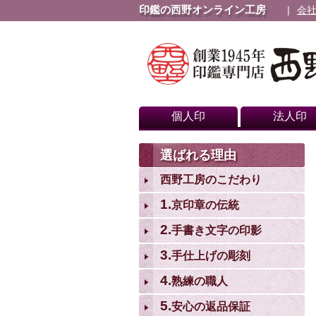
印鑑の西野オンライン工房
会
個人印
法人印
選ばれる理由
西野工房のこだわり
1.
京印章の伝統
2.
手書き文字の印影
3.
手仕上げの彫刻
4.
熟練の職人
5.
安心の返品保証