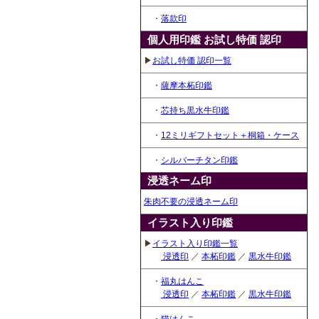
・
落款印
個人用印鑑 お試し特価 認印
▶
お試し特価 認印一覧
・
薩摩本柘印鑑
・
芯持ち黒水牛印鑑
・
12ミリギフトセット＋桐箱・ケース
・
シルバーチタン印鑑
浸透ネーム印
朱肉不要の浸透ネーム印
イラスト入り印鑑
▶
イラスト入り印鑑一覧
浸透印
／
本柘印鑑
／
黒水牛印鑑
・
福丸はんこ
浸透印
／
本柘印鑑
／
黒水牛印鑑