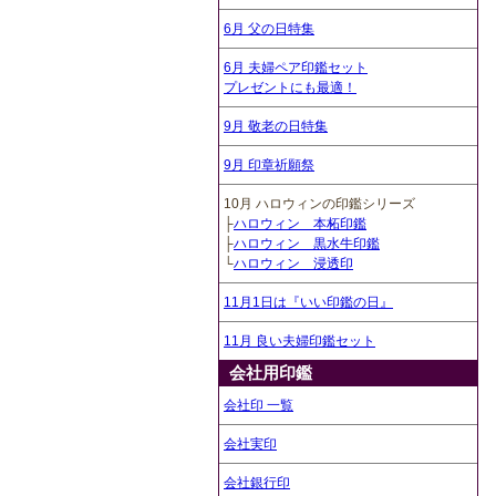
6月 父の日特集
6月 夫婦ペア印鑑セット
プレゼントにも最適！
9月 敬老の日特集
9月 印章祈願祭
10月 ハロウィンの印鑑シリーズ
├
ハロウィン 本柘印鑑
├
ハロウィン 黒水牛印鑑
└
ハロウィン 浸透印
11月1日は『いい印鑑の日』
11月 良い夫婦印鑑セット
会社用印鑑
会社印 一覧
会社実印
会社銀行印