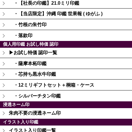
・【社長の印鑑】21.0ミリ印鑑
・【当店限定】沖縄 印鑑 世果報 ( ゆがふ )
・竹根の朱竹印
・落款印
個人用印鑑 お試し特価 認印
▶お試し特価 認印一覧
・薩摩本柘印鑑
・芯持ち黒水牛印鑑
・12ミリギフトセット＋桐箱・ケース
・シルバーチタン印鑑
浸透ネーム印
朱肉不要の浸透ネーム印
イラスト入り印鑑
イラスト入り印鑑一覧