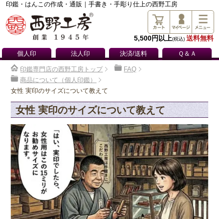
印鑑・はんこの作成・通販｜手書き・手彫り仕上の西野工房
5,500円以上
送料無料
(税込)
個人印
法人印
決済/送料
Ｑ＆Ａ
印鑑専門店の西野工房トップ
FAQ
商品について（個人印鑑）
女性 実印のサイズについて教えて
女性 実印のサイズについて教えて