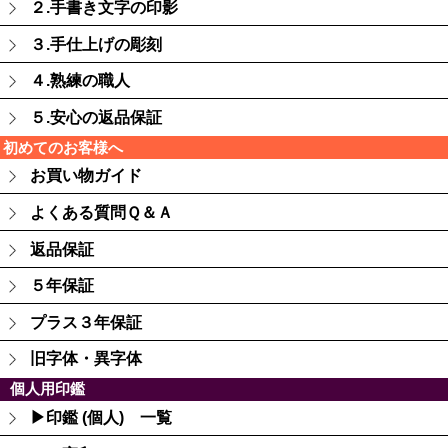
２.手書き文字の印影
３.手仕上げの彫刻
４.熟練の職人
５.安心の返品保証
初めてのお客様へ
お買い物ガイド
よくある質問Ｑ＆Ａ
返品保証
５年保証
プラス３年保証
旧字体・異字体
個人用印鑑
▶印鑑 (個人) 一覧