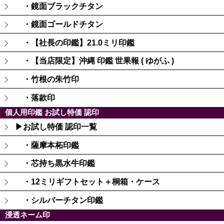
・鏡面ブラックチタン
・鏡面ゴールドチタン
・【社長の印鑑】21.0ミリ印鑑
・【当店限定】沖縄 印鑑 世果報 ( ゆがふ )
・竹根の朱竹印
・落款印
個人用印鑑 お試し特価 認印
▶お試し特価 認印一覧
・薩摩本柘印鑑
・芯持ち黒水牛印鑑
・12ミリギフトセット＋桐箱・ケース
・シルバーチタン印鑑
浸透ネーム印