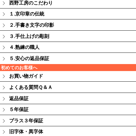
西野工房のこだわり
１.京印章の伝統
２.手書き文字の印影
３.手仕上げの彫刻
４.熟練の職人
５.安心の返品保証
初めてのお客様へ
お買い物ガイド
よくある質問Ｑ＆Ａ
返品保証
５年保証
プラス３年保証
旧字体・異字体