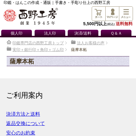
印鑑・はんこの作成・通販｜手書き・手彫り仕上の西野工房
5,500円以上
送料無料
(税込)
個人印
法人印
決済/送料
Ｑ＆Ａ
印鑑専門店の西野工房トップ
法人お客様の声
実印＋銀行印＋角印＋ゴム印
薩摩本柘
薩摩本柘
ご利用案内
決済方法と送料
返品交換について
安心のお約束