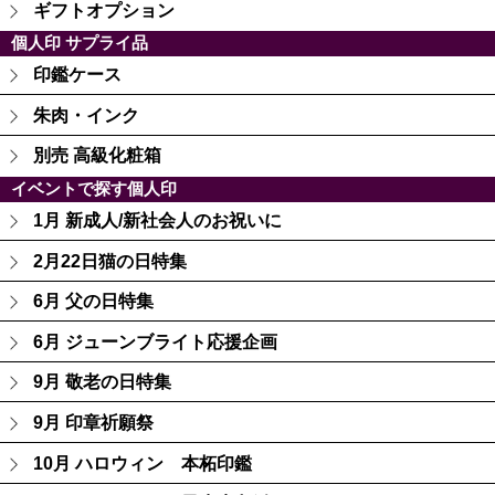
ギフトオプション
個人印 サプライ品
印鑑ケース
朱肉・インク
別売 高級化粧箱
イベントで探す個人印
1月 新成人/新社会人のお祝いに
2月22日猫の日特集
6月 父の日特集
6月 ジューンブライト応援企画
9月 敬老の日特集
9月 印章祈願祭
10月 ハロウィン 本柘印鑑