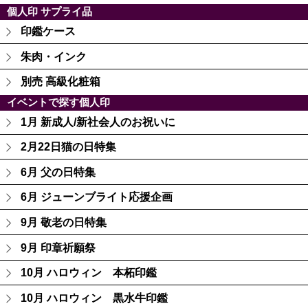
個人印 サプライ品
印鑑ケース
朱肉・インク
別売 高級化粧箱
イベントで探す個人印
1月 新成人/新社会人のお祝いに
2月22日猫の日特集
6月 父の日特集
6月 ジューンブライト応援企画
9月 敬老の日特集
9月 印章祈願祭
10月 ハロウィン 本柘印鑑
10月 ハロウィン 黒水牛印鑑