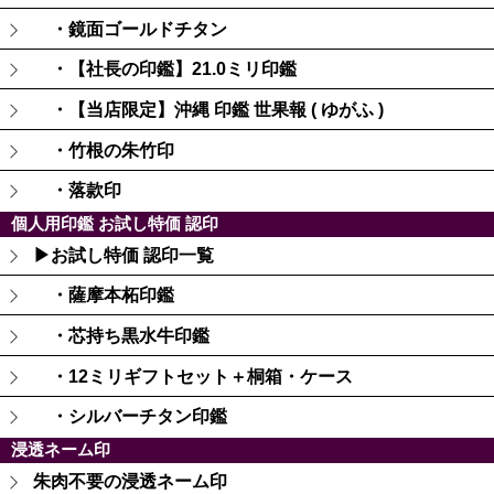
・鏡面ゴールドチタン
・【社長の印鑑】21.0ミリ印鑑
・【当店限定】沖縄 印鑑 世果報 ( ゆがふ )
・竹根の朱竹印
・落款印
個人用印鑑 お試し特価 認印
▶お試し特価 認印一覧
・薩摩本柘印鑑
・芯持ち黒水牛印鑑
・12ミリギフトセット＋桐箱・ケース
・シルバーチタン印鑑
浸透ネーム印
朱肉不要の浸透ネーム印