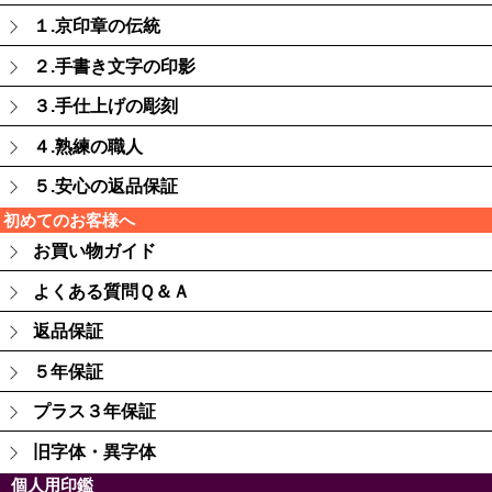
１.京印章の伝統
２.手書き文字の印影
３.手仕上げの彫刻
４.熟練の職人
５.安心の返品保証
初めてのお客様へ
お買い物ガイド
よくある質問Ｑ＆Ａ
返品保証
５年保証
プラス３年保証
旧字体・異字体
個人用印鑑