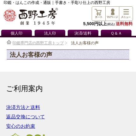
印鑑・はんこの作成・通販｜手書き・手彫り仕上の西野工房
5,500円以上
送料無料
(税込)
個人印
法人印
決済/送料
Ｑ＆Ａ
印鑑専門店の西野工房トップ
法人お客様の声
法人お客様の声
ご利用案内
決済方法と送料
返品交換について
安心のお約束