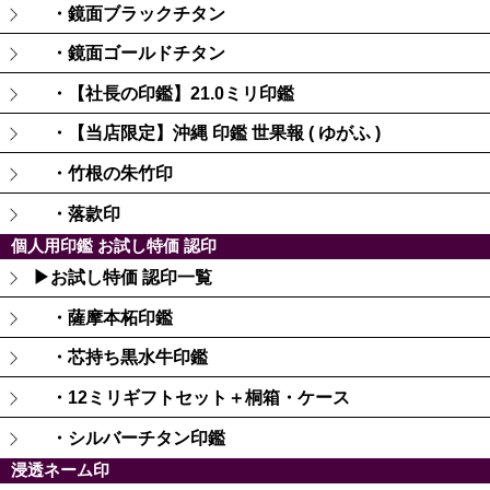
・鏡面ブラックチタン
・鏡面ゴールドチタン
・【社長の印鑑】21.0ミリ印鑑
・【当店限定】沖縄 印鑑 世果報 ( ゆがふ )
・竹根の朱竹印
・落款印
個人用印鑑 お試し特価 認印
▶お試し特価 認印一覧
・薩摩本柘印鑑
・芯持ち黒水牛印鑑
・12ミリギフトセット＋桐箱・ケース
・シルバーチタン印鑑
浸透ネーム印