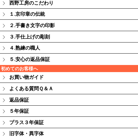
西野工房のこだわり
１.京印章の伝統
２.手書き文字の印影
３.手仕上げの彫刻
４.熟練の職人
５.安心の返品保証
初めてのお客様へ
お買い物ガイド
よくある質問Ｑ＆Ａ
返品保証
５年保証
プラス３年保証
旧字体・異字体