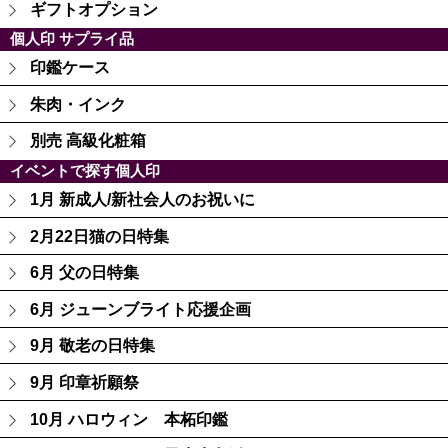
ギフトオプション
個人印 サプライ品
印鑑ケース
朱肉・インク
別売 高級化粧箱
イベントで探す個人印
1月 新成人/新社会人のお祝いに
2月22日猫の日特集
6月 父の日特集
6月 ジューンブライト応援企画
9月 敬老の日特集
9月 印章祈願祭
10月 ハロウィン 本柘印鑑