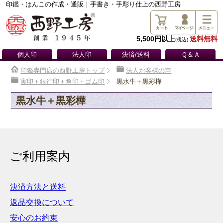
印鑑・はんこの作成・通販｜手書き・手彫り仕上の西野工房
5,500円以上
送料無料
(税込)
個人印
法人印
決済/送料
Ｑ＆Ａ
印鑑専門店の西野工房トップ
法人お客様の声
実印＋銀行印＋角印＋ゴム印
黒水牛＋黒彩樺
黒水牛＋黒彩樺
ご利用案内
決済方法と送料
返品交換について
安心のお約束