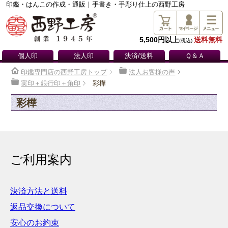
印鑑・はんこの作成・通販｜手書き・手彫り仕上の西野工房
5,500円以上
送料無料
(税込)
個人印
法人印
決済/送料
Ｑ＆Ａ
印鑑専門店の西野工房トップ
法人お客様の声
実印＋銀行印＋角印
彩樺
彩樺
ご利用案内
決済方法と送料
返品交換について
安心のお約束