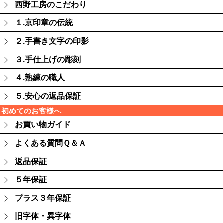
西野工房のこだわり
１.京印章の伝統
２.手書き文字の印影
３.手仕上げの彫刻
４.熟練の職人
５.安心の返品保証
初めてのお客様へ
お買い物ガイド
よくある質問Ｑ＆Ａ
返品保証
５年保証
プラス３年保証
旧字体・異字体