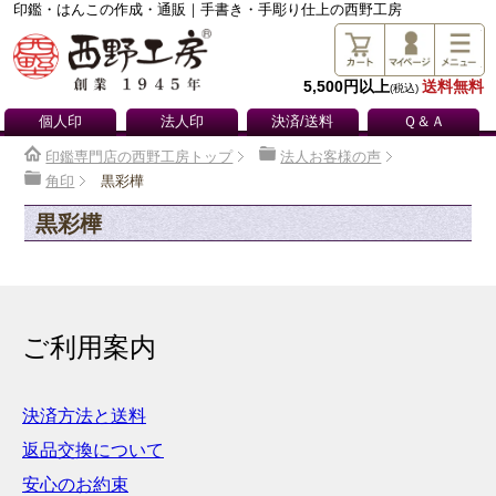
印鑑・はんこの作成・通販｜手書き・手彫り仕上の西野工房
5,500円以上
送料無料
(税込)
個人印
法人印
決済/送料
Ｑ＆Ａ
印鑑専門店の西野工房トップ
法人お客様の声
角印
黒彩樺
黒彩樺
ご利用案内
決済方法と送料
返品交換について
安心のお約束