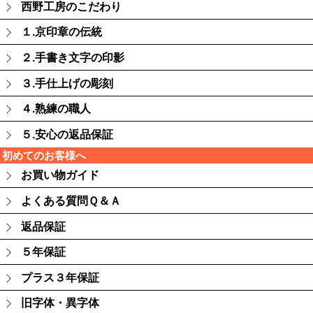
西野工房のこだわり
１.京印章の伝統
２.手書き文字の印影
３.手仕上げの彫刻
４.熟練の職人
５.安心の返品保証
初めてのお客様へ
お買い物ガイド
よくある質問Ｑ＆Ａ
返品保証
５年保証
プラス３年保証
旧字体・異字体