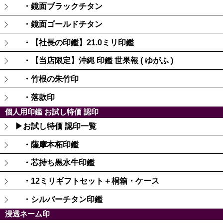
・鏡面ブラックチタン
・鏡面ゴールドチタン
・【社長の印鑑】21.0ミリ印鑑
・【当店限定】沖縄 印鑑 世果報 ( ゆがふ )
・竹根の朱竹印
・落款印
個人用印鑑 お試し特価 認印
▶お試し特価 認印一覧
・薩摩本柘印鑑
・芯持ち黒水牛印鑑
・12ミリギフトセット＋桐箱・ケース
・シルバーチタン印鑑
浸透ネーム印