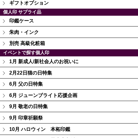
ギフトオプション
個人印 サプライ品
印鑑ケース
朱肉・インク
別売 高級化粧箱
イベントで探す個人印
1月 新成人/新社会人のお祝いに
2月22日猫の日特集
6月 父の日特集
6月 ジューンブライト応援企画
9月 敬老の日特集
9月 印章祈願祭
10月 ハロウィン 本柘印鑑