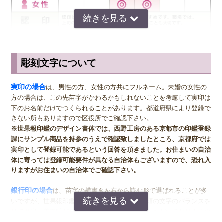
彫刻文字について
サイズ選びのアドバイス
実印
の男性用は、堂々とした大きいサイズの直径16.5ミリまたは18.0
実印の場合
は、男性の方、女性の方共にフルネーム。未婚の女性の
ミリがおすすめです。女性用の実印でフルネームの場合は、15.0ミ
方の場合は、この先苗字がかわるかもしれないことを考慮して実印は
リ。女性用の実印で名のみの場合は、13.5ミリがおすすめです。女性
下のお名前だけでつくられることがあります。都道府県により登録で
の方でご結婚されている場合は、ご主人様より小さいものをお選びに
きない所もありますので区役所でご確認下さい。
なるのが一般的ですが、同じ大きさの実印でも問題ございません。女
※世果報印鑑のデザイン書体では、西野工房のある京都市の印鑑登録
性の方でも、企業家の方などビジネス上でもご使用になる場合は、男
課にサンプル商品を持参のうえで確認致しましたところ、京都府では
女関係なく大きいものをおすすめします。代表者としての実印をお作
実印として登録可能であるという回答を頂きました。お住まいの自治
り下さい。印材によっては、21.0ミリもご用意しています。ご入用の
体に寄っては登録可能要件が異なる自治体もございますので、恐れ入
際は、各商品ページにてご確認ください。
りますがお住まいの自治体でご確認下さい。
銀行印
の男性用は、16.5ミリがおすすめです。女性用は、13.5ミリ
銀行印の場合
は、苗字の横書きを右から読む形で選ばれることが多
がおすすめです。
いですが、世果報印鑑のデザイン書体は、ご依頼の文字のバランスを
見て書浪人善隆氏が縦書き横書きを決めさせていただいておりますの
認印
の男性用は、12.0ミリ。ただし、会社などで使用する場合は、
で、縦書き横書きなどの向きをご指定いただくことができませんの