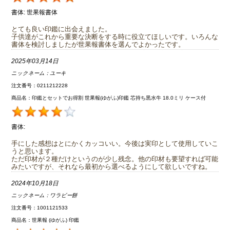
書体:
世果報書体
とても良い印鑑に出会えました。
子供達がこれから重要な決断をする時に役立てほしいです。いろんな
書体を検討しましたが世果報書体を選んでよかったです。
2025年03月14日
ニックネーム：
ユーキ
注文番号：0211212228
商品名：印鑑とセットでお得割 世果報(ゆがふ)印鑑 芯持ち黒水牛 18.0ミリ ケース付
書体:
手にした感想はとにかくカッコいい。今後は実印として使用していこ
うと思います。
ただ印材が２種だけというのが少し残念。他の印材も要望すれば可能
みたいですが、それなら最初から選べるようにして欲しいですね。
2024年10月18日
ニックネーム：
ワラビー餅
注文番号：1001121533
商品名：世果報 (ゆがふ) 印鑑