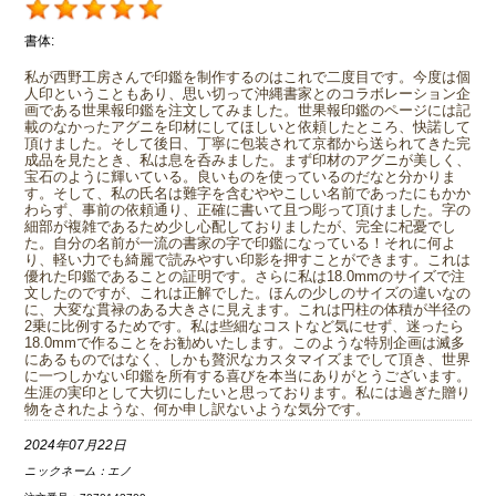
書体:
私が西野工房さんで印鑑を制作するのはこれで二度目です。今度は個
人印ということもあり、思い切って沖縄書家とのコラボレーション企
画である世果報印鑑を注文してみました。世果報印鑑のページには記
載のなかったアグニを印材にしてほしいと依頼したところ、快諾して
頂けました。そして後日、丁寧に包装されて京都から送られてきた完
成品を見たとき、私は息を呑みました。まず印材のアグニが美しく、
宝石のように輝いている。良いものを使っているのだなと分かりま
す。そして、私の氏名は難字を含むややこしい名前であったにもかか
わらず、事前の依頼通り、正確に書いて且つ彫って頂けました。字の
細部が複雑であるため少し心配しておりましたが、完全に杞憂でし
た。自分の名前が一流の書家の字で印鑑になっている！それに何よ
り、軽い力でも綺麗で読みやすい印影を押すことができます。これは
優れた印鑑であることの証明です。さらに私は18.0mmのサイズで注
文したのですが、これは正解でした。ほんの少しのサイズの違いなの
に、大変な貫禄のある大きさに見えます。これは円柱の体積が半径の
2乗に比例するためです。私は些細なコストなど気にせず、迷ったら
18.0mmで作ることをお勧めいたします。このような特別企画は滅多
にあるものではなく、しかも贅沢なカスタマイズまでして頂き、世界
に一つしかない印鑑を所有する喜びを本当にありがとうございます。
生涯の実印として大切にしたいと思っております。私には過ぎた贈り
物をされたような、何か申し訳ないような気分です。
2024年07月22日
ニックネーム：
エノ