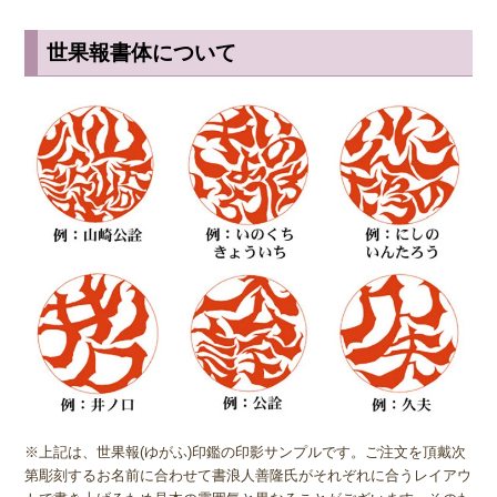
上司の方より大きいサイズの捺印は印象が悪い場合がありますので、
で、ご了承ください。女性のお客様の銀行印は下のお名前又は苗字で
小さ目の10.5ミリが無難かもしれません。女性用は、10.5ミリがおす
つくるとよいでしょう。また、今後苗字が変わる事を考慮して、下の
世果報書体について
すめです。
お名前だけで作製してもよいでしょう。都道府県により登録できない
所もありますので区役所でご確認下さい。
※実印・銀行印・認印の表記は、当店で分類上分けさせて頂いており
ますが、銀行印をご注文された場合でも、実印や認印として、また
認印の場合
は、 男性の方も女性の方も認印は苗字。相手に何と文字
は、実印をご注文された場合でも、銀行印・認印としてご使用頂いて
が書いてあるのか読めるほうがいいかと思いますので当店では風格を
も問題ありません。ご使用用途は、お客様のご判断でご使用頂けま
出すならテンショ体、味わい深いものなら読みやすい印相体をオスス
す。
メしております。
姓または名で、漢字1文字のお客様
『書体』をお選び頂く際、漢字一文字のお客様の場合は "たて" "ヨ
コ" どちらを選択すればよいのかお問い合わせを頂きます。 "たて"
"ヨコ" どちらを選んで頂いても、選択によりデザインが変わること
はございませんので "たて" "ヨコ" どちらかをご選択願います。
※上記は、世果報(ゆがふ)印鑑の印影サンプルです。ご注文を頂戴次
第彫刻するお名前に合わせて書浪人善隆氏がそれぞれに合うレイアウ