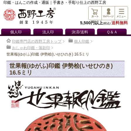
印鑑・はんこの作成・通販｜手書き・手彫り仕上の西野工房
5,500円以上
送料無料
(税込)
個人印
法人印
決済/送料
Ｑ＆Ａ
印鑑専門店の西野工房トップ
個人印鑑
おしゃれ印鑑・落款印
世果報(ゆがふ)印鑑 伊勢桧(いせひのき) 16.5ミリ
世果報(ゆがふ)印鑑 伊勢桧(いせひのき)
16.5ミリ