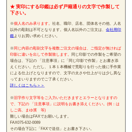
★ 実印にする印鑑は必ず戸籍通りの文字で作製して
下さい。
※
個人名のみ承ります。
社名、職印、店名、団体名その他、人名
以外の彫刻は不可となります。個人名以外のご注文は、
会社用印
鑑
よりお買い求めください。
※
同じ内容の彫刻文字を複数ご注文の場合は、ご指定が無ければ
印影に違いを出して作製致します。
同じ印影での作製をご希望の
場合は、下記の 「注意事項」に「同じ印影で作製」とお書き添
えください。ただし、１本１本機械で荒彫りを行った後に手作業
による仕上げとなりますので、文字の太さや仕上がりは少し異な
ってまいりますのでご了承ください。
詳しくはこちら＞＞
※
旧字作り文字等をご入力いただきますとエラーとなりますの
で、下記の 「注意事項」に説明をお書き添えください。(例：は
しご高、まゆ濱 等)
難しい場合はFAXでお願いします。
FAX075-632-0089
その場合下記に「FAXで送信」とお書き下さい。