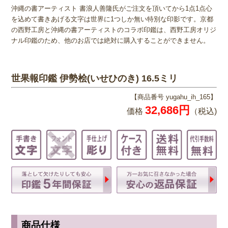
沖縄の書アーティスト 書浪人善隆氏がご注文を頂いてから1点1点心
を込めて書きあげる文字は世界に1つしか無い特別な印影です。京都
の西野工房と沖縄の書アーティストのコラボ印鑑は、西野工房オリジ
ナル印鑑のため、他のお店では絶対に購入することができません。
世果報印鑑 伊勢桧(いせひのき) 16.5ミリ
【商品番号 yugahu_ih_165】
32,686円
価格
（税込)
商品仕様