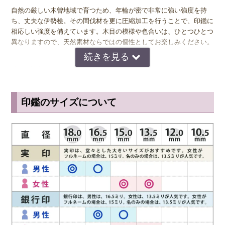
自然の厳しい木曽地域で育つため、年輪が密で非常に強い強度を持
ち、丈夫な伊勢桧。その間伐材を更に圧縮加工を行うことで、印鑑に
相応しい強度を備えています。木目の模様や色合いは、ひとつひとつ
異なりますので、天然素材ならではの個性としてお楽しみください。
◆ 伊勢桧(いせひのき)の保管・お手入れ方法
一般的に木製印鑑は、乾燥や油分に弱いという特徴を持っています。
印鑑の使用後に朱肉がついたまま放置してしまうと、朱肉に含まれる
印鑑のサイズについて
油分が染み込み印面が脆くなって欠けてしまうこともあります。実印
や銀行印が欠けてしまうと彫り直さなければならないため、印鑑の使
用後は朱肉をきれいに拭き取ってから専用の印鑑ケースに保管するよ
うにしましょう。完全には朱肉の色が落ちないことがあります。程よ
い朱肉の汚れは印鑑に味がでますので、あまり気にしすぎず無理に汚
れを取ろうとしない方が無難です。長年使うことで色合いに味がでる
のは、木製印鑑の良いところです。 伊勢桧は、木材系の印材になり
ますので、ウェットティッシュで印面を拭いたり、水洗いは絶対にお
止め下さい。 脆くなり印面が欠ける原因にもなります。