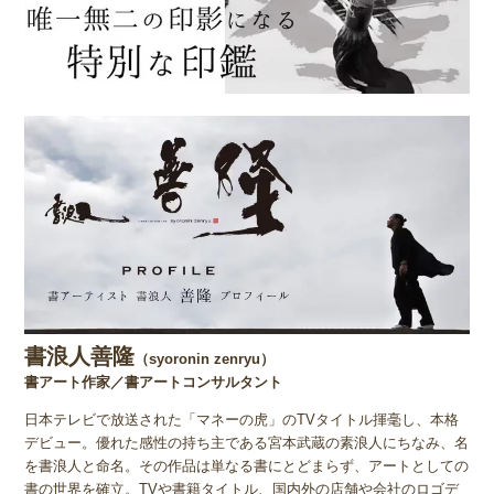
書浪人善隆
（syoronin zenryu）
書アート作家／書アートコンサルタント
日本テレビで放送された「マネーの虎」のTVタイトル揮毫し、本格
デビュー。優れた感性の持ち主である宮本武蔵の素浪人にちなみ、名
を書浪人と命名。その作品は単なる書にとどまらず、アートとしての
書の世界を確立。TVや書籍タイトル、国内外の店舗や会社のロゴデ