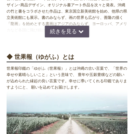
ザイン･商品デザイン、オリジナル書アート作品を次々と発表。沖縄
の竹と書をコラボさせた作品は、東京国立新美術館を始め、他県の県
立美術館にも展示。書のみならず、画の世界も広がり、善隆の描く
「龍画」を始めとする書画はアジアのみならず、ヨーロッパ、アメリ
カなど各国に飛び続ける。
平成天皇皇后両陛下の沖縄ご訪問の折には、行幸先のご休憩室の書の
依頼を受け揮毫。イタリアではグッチ会長にも揮毫。ココ・シャネル
の最後の晩餐やグレイス・ケリーの食事も作ったフレンチ界のムッシ
◆ 世果報（ゆがふ）とは
ュこと小西忠禮（ただのり）氏のパーティでのパーフォーマンスも絶
賛を得る。近年では、空間デザインの依頼も多く、 さらに、企業か
世果報印鑑の「ゆがふ（世果報）」とは沖縄の古い言葉で、「世界の
らは善隆の書はもちろん、色使い豊かで独特な手法で描く書画作品の
幸せや素晴らしいこと」という意味で、 豊年や五穀豊穣などの願い
活用コンサルの要望も熱い。
が込められた縁起の良い言葉です。幸せに導いてくれる印鑑でありま
すようにと、 願いを込めてお届けします。
RBC琉球歴史ドラマ「阿麻和利」「マネーの虎」「きになるオセ
ロ」「料理王」「NexT」「フェンスの中の沖縄」「岡本太郎の恋す
る沖縄」題字を担当。 2018年、日本のデザイン書道家に選出され
る。2020年、筆を持ってめでたく20周年。2022年、ドバイに出展。