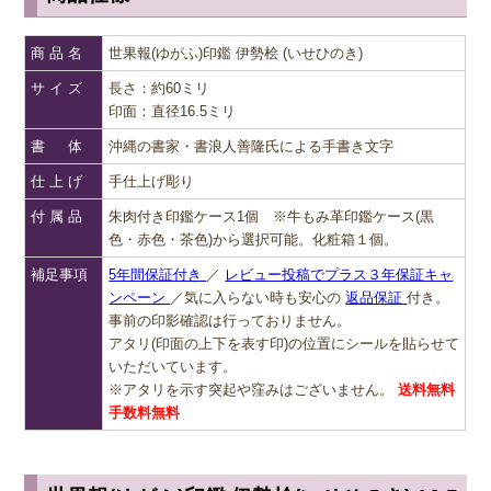
商 品 名
世果報(ゆがふ)印鑑 伊勢桧 (いせひのき)
サ イ ズ
長さ：約60ミリ
印面：直径16.5ミリ
書 体
沖縄の書家・書浪人善隆氏による手書き文字
仕 上 げ
手仕上げ彫り
付 属 品
朱肉付き印鑑ケース1個 ※牛もみ革印鑑ケース(黒
色・赤色・茶色)から選択可能。化粧箱１個。
補足事項
5年間保証付き
／
レビュー投稿でプラス３年保証キャ
ンペーン
／気に入らない時も安心の
返品保証
付き。
事前の印影確認は行っておりません。
アタリ(印面の上下を表す印)の位置にシールを貼らせて
いただいています。
※アタリを示す突起や窪みはございません。
送料無料
手数料無料