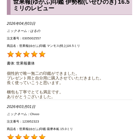
世果報(ゆがふ)印鑑 伊勢桧(いせひのき) 16.5
ミリのレビュー
2026年04月03日
ニックネーム：
はるの
注文番号：0305002557
商品名：世果報(ゆがふ)印鑑 マンモス(特上)16.5ミリ
書体:
世果報書体
個性的で唯一無二の印鑑ができました。
プレゼント用と自分用に購入させていただきました。
長く使っていこうと思います。
梱包も丁寧でとても満足です。
ありがとうございました。
2026年03月01日
ニックネーム：
Choco
注文番号：123952323
商品名：世果報(ゆがふ)印鑑 薩摩本柘 15.0ミリ